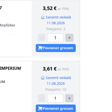
3,52 €
7
ar PVN
Saņemt veikalā
11.08.2026
Atplūdes
Pieejams:
3
610-937Z
-
+
i (artikula
Pievienot grozam
3,61 €
 IMPERIUM
ar PVN
Saņemt veikalā
IUM
11.08.2026
Pieejams:
10
-
+
Pievienot grozam