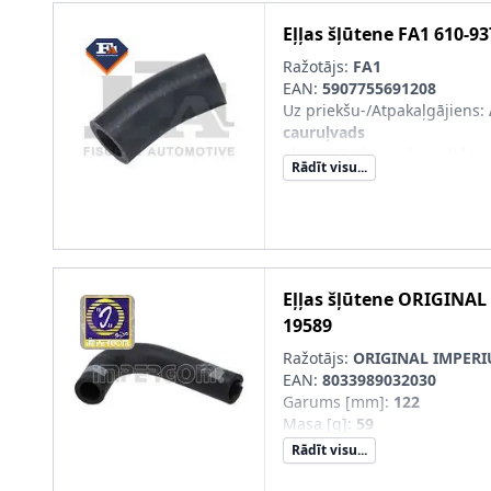
Eļļas šļūtene
FA1
610-93
Ražotājs:
FA1
EAN:
5907755691208
Uz priekšu-/Atpakaļgājiens
:
cauruļvads
alternatīvais remkomplekts
:
Rādīt visu...
papildus nepieciešmie artikul
numurs)
:
815-9.2032
Eļļas šļūtene
ORIGINAL
19589
Ražotājs:
ORIGINAL IMPER
EAN:
8033989032030
Garums [mm]
:
122
Masa [g]
:
59
Rādīt visu...