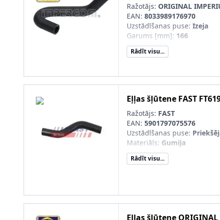
Ražotājs:
ORIGINAL IMPER
EAN:
8033989176970
Uzstādīšanas puse
:
Izeja
Garums [mm]
:
166
Masa [g]
:
81
Rādīt visu...
Iekšējais diametrs 1 [mm]
:
1
Iekšējais diametrs 2 [mm]
:
1
Eļļas šļūtene
FAST
FT61
Ražotājs:
FAST
EAN:
5901797075576
Uzstādīšanas puse
:
Priekšēja
Materiāls
:
Gumija
Masa [g]
:
73
Rādīt visu...
Eļļas šļūtene
ORIGINAL