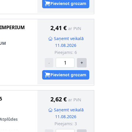
Pievienot grozam
2,41 €
 IMPERIUM
ar PVN
Saņemt veikalā
IUM
11.08.2026
Pieejams:
6
-
+
7
Pievienot grozam
5
0
2,62 €
5
ar PVN
Saņemt veikalā
11.08.2026
Atplūdes
Pieejams:
3
610-915Z