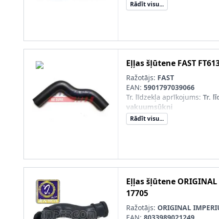
Rādīt visu...
papildus nepieciešmie artikul
numurs)
:
815-9.2032
Eļļas šļūtene
FAST
FT61
Ražotājs:
FAST
EAN:
5901797039066
Tr. līdzekļa aprīkojums
:
Tr. l
vakuumsūkni
Rādīt visu...
Eļļas šļūtene
ORIGINAL
17705
Ražotājs:
ORIGINAL IMPER
EAN:
8033989021249