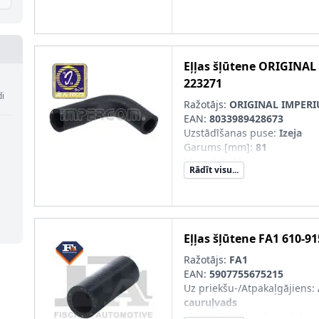
Eļļas šļūtene
ORIGINAL
223271
di
Ražotājs:
ORIGINAL IMPER
EAN:
8033989428673
Uzstādīšanas puse
:
Izeja
Garums [mm]
:
81
Masa [g]
:
41
Rādīt visu...
Iekšējais diametrs 1 [mm]
:
1
Iekšējais diametrs 2 [mm]
:
1
pāra artikulu numuri
:
22327
Eļļas šļūtene
FA1
610-91
Ražotājs:
FA1
EAN:
5907755675215
Uz priekšu-/Atpakaļgājiens
:
cauruļvads
alternatīvais remkomplekts
: