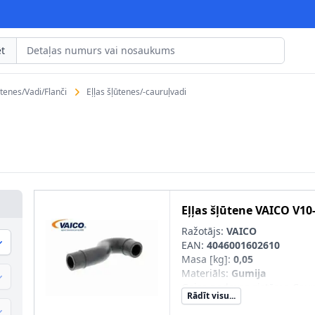
t
tenes/Vadi/Flanči
Eļļas šļūtenes/-cauruļvadi
Eļļas šļūtene
VAICO
V10
Ražotājs:
VAICO
EAN:
4046001602610
Masa [kg]
:
0,05
Materiāls
:
Gumija
Gaisa padeves sistēma-Caur
Rādīt visu...
cilindru galvas vāka uz gais