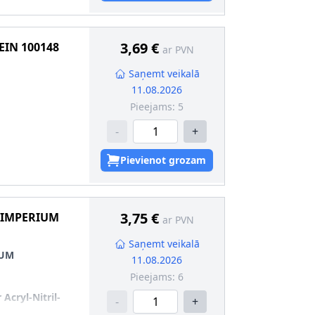
3,69 €
TEIN
100148
ar PVN
Saņemt veikalā
11.08.2026
Pieejams:
5
-
+
Pievienot grozam
3,75 €
 IMPERIUM
ar PVN
Saņemt veikalā
IUM
11.08.2026
Pieejams:
6
Acryl-Nitril-
-
+