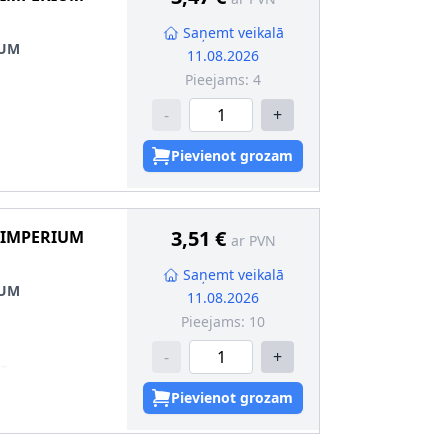
Saņemt veikalā
IUM
11.08.2026
Pieejams:
4
-
+
Pievienot grozam
3,51 €
 IMPERIUM
ar PVN
Saņemt veikalā
IUM
11.08.2026
Pieejams:
10
-
+
5
0
Pievienot grozam