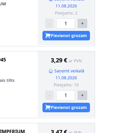
IUM
11.08.2026
Pieejams:
2
-
+
5
Pievienot grozam
5
3,29 €
945
ar PVN
Saņemt veikalā
11.08.2026
is tilts
Pieejams:
10
-
+
Pievienot grozam
3,47 €
 IMPERIUM
ar PVN