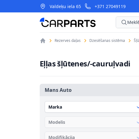
Valdeķu iela 65
+371 27049119
CarParts
Meklē
Rezerves daļas
Dzesēšanas sistēma
Šļū
Eļļas šļūtenes/-cauruļvadi
Mans Auto
Marka
Modelis
Modifikācija