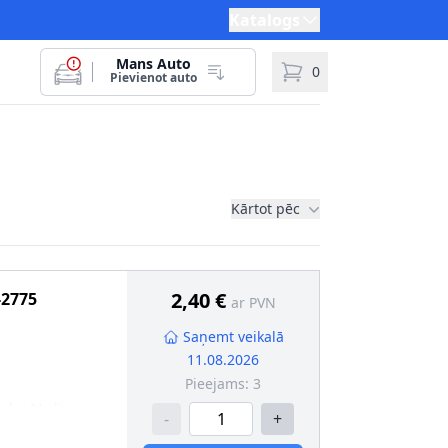
Katalogs
Mans Auto
0
Pievienot auto
Kārtot pēc
2,40 €
-2775
ar PVN
Saņemt veikalā
11.08.2026
Pieejams:
3
ules/Vadi
:
no
-
+
a filtru