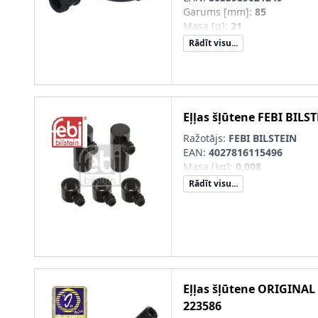
Garums [mm]
:
85
Masa [g]
:
21
Rādīt visu...
Eļļas šļūtene
FEBI BILS
Ražotājs:
FEBI BILSTEIN
EAN:
4027816115496
Masa [kg]
:
0,008
Rādīt visu...
Eļļas šļūtene
ORIGINAL
223586