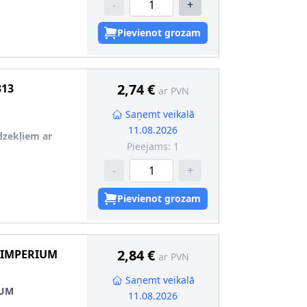
-
+
i (artikula
Pievienot grozam
2,74 €
313
ar PVN
Saņemt veikalā
11.08.2026
īdzekļiem ar
Pieejams:
1
-
+
Pievienot grozam
2,84 €
 IMPERIUM
ar PVN
Saņemt veikalā
IUM
11.08.2026