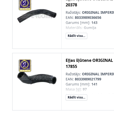
20378
Ražotājs:
ORIGINAL IMPER
EAN:
8033989036656
Garums [mm]
:
143
Materiāls
:
Gumija
Masa [g]
:
36
Rādīt visu...
Eļļas šļūtene
ORIGINAL
17855
Ražotājs:
ORIGINAL IMPER
EAN:
8033989021799
Garums [mm]
:
141
Masa [g]
:
97
Iekšējais diametrs 1 [mm]
:
2
Rādīt visu...
Iekšējais diametrs 2 [mm]
:
2