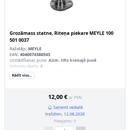
Grozāmass statne, Riteņa piekare
MEYLE
100
501 0037
Ražotājs:
MEYLE
EAN:
4040074380543
Uzstādīšanas puse
:
Aizm. tilts kreisajā pusē
Urbumu skaits
:
8
pāra artikulu numuri
:
100 501 0036
Rādīt visu...
12,00 €
ar PVN
Saņemt veikalā
trešdien, 12.08.2026
Pieejams:
5