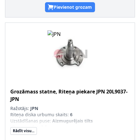
Pievienot grozam
Grozāmass statne, Riteņa piekare
JPN
20L9037-
JPN
Ražotājs:
JPN
Riteņa diska urbumu skaits
:
6
Uzstādīšanas puse
:
Aizmugurējais tilts
Vītnes izmērs
:
8,5
Rādīt visu...
Ārējais diametrs [mm]
:
96