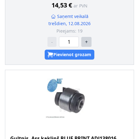
14,53 €
ar PVN
Saņemt veikalā
trešdien, 12.08.2026
Pieejams:
19
-
+
Pievienot grozam
Gultnis, Ass kakliņš
BLUE PRINT
ADJ138016