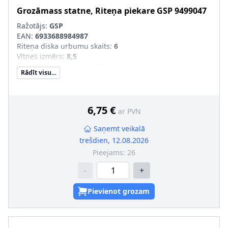
Grozāmass statne, Riteņa piekare
GSP
9499047
Ražotājs:
GSP
EAN:
6933688984987
Riteņa diska urbumu skaits
:
6
Vītnes izmērs
:
8,5
Ārējais diametrs [mm]
:
96
Rādīt visu...
Attālums starp stiprināšanas urbumiem [mm]
:
82
6,75 €
ar PVN
Saņemt veikalā
trešdien, 12.08.2026
Pieejams:
26
-
+
Pievienot grozam