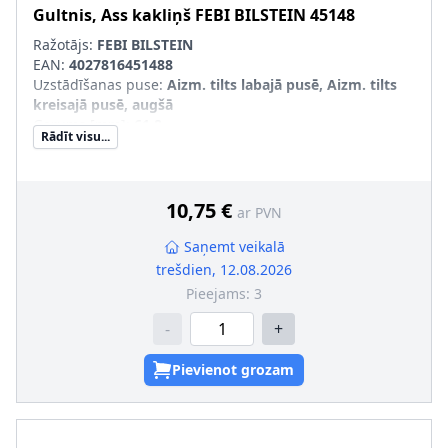
Gultnis, Ass kakliņš
FEBI BILSTEIN
45148
Ražotājs:
FEBI BILSTEIN
EAN:
4027816451488
Uzstādīšanas puse
:
Aizm. tilts labajā pusē, Aizm. tilts
kreisajā pusē, augšā
Garums [mm]
:
61,8
Rādīt visu...
Masa [kg]
:
0,39
Materiāls
:
Gumija/ Metāls
Iekšējais diametrs [mm]
:
13,1
Ārējais diametrs [mm]
:
47,3
10,75 €
ar PVN
Gultņa konstrukcija
:
Sfēriskais gultnis ar mucveida
rullīšiem
Saņemt veikalā
trešdien, 12.08.2026
Pieejams:
3
-
+
Pievienot grozam