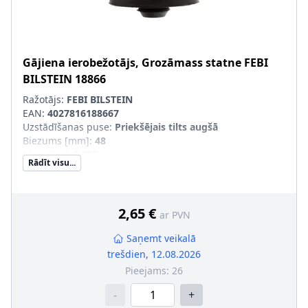
Gājiena ierobežotājs, Grozāmass statne
FEBI
BILSTEIN
18866
Ražotājs:
FEBI BILSTEIN
EAN:
4027816188667
Uzstādīšanas puse
:
Priekšējais tilts augšā
Biezums [mm]
:
48
Masa [kg]
:
0,087
Rādīt visu...
Materiāls
:
Gumija
2,65 €
ar PVN
Saņemt veikalā
trešdien, 12.08.2026
Pieejams:
26
-
+