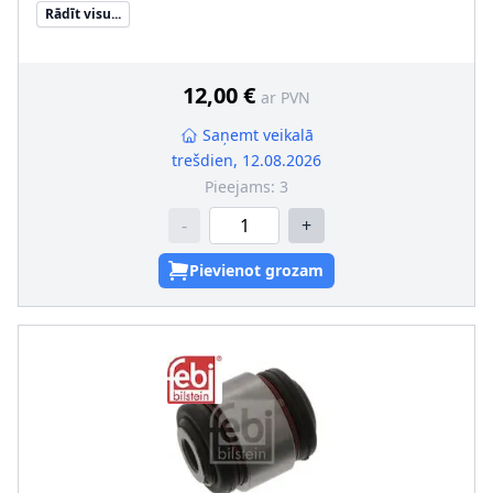
pāra artikulu numuri
:
100 501 0037
Rādīt visu...
12,00 €
ar PVN
Saņemt veikalā
trešdien, 12.08.2026
Pieejams:
3
-
+
Pievienot grozam