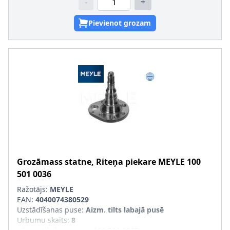
-
+
Pievienot grozam
Grozāmass statne, Riteņa piekare
MEYLE
100
501 0036
Ražotājs:
MEYLE
EAN:
4040074380529
Uzstādīšanas puse
:
Aizm. tilts labajā pusē
Urbumu skaits
:
8