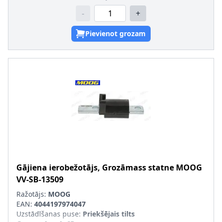
-
+
Pievienot grozam
Gājiena ierobežotājs, Grozāmass statne
MOOG
VV-SB-13509
Ražotājs:
MOOG
EAN:
4044197974047
Uzstādīšanas puse
:
Priekšējais tilts