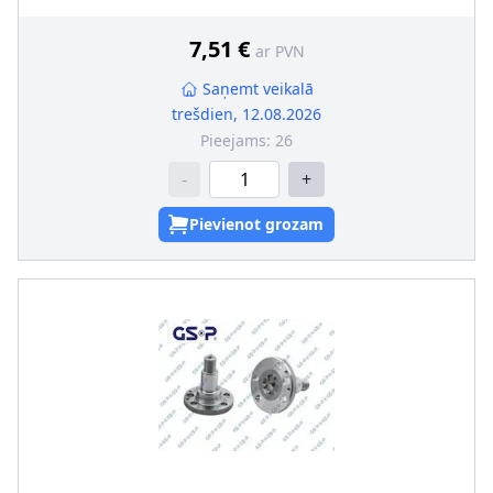
7,51 €
ar PVN
Saņemt veikalā
trešdien, 12.08.2026
Pieejams:
26
-
+
Pievienot grozam