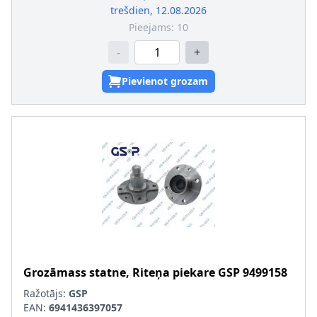
trešdien, 12.08.2026
Pieejams:
10
-
+
Pievienot grozam
Grozāmass statne, Riteņa piekare
GSP
9499158
Ražotājs:
GSP
EAN:
6941436397057