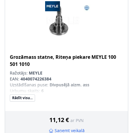
Grozāmass statne, Riteņa piekare
MEYLE
100
501 1010
Ražotājs:
MEYLE
EAN:
4040074226384
Uzstādīšanas puse
:
Divpusējā aizm. ass
Urbumu skaits
:
6
Rādīt visu...
11,12 €
ar PVN
Saņemt veikalā