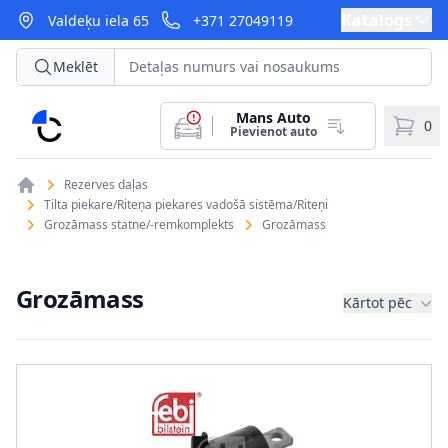
Katalogs
Valdeķu iela 65
+371 27049119
Meklēt
Mans Auto
CarParts
0
Pievienot auto
Rezerves daļas
Tilta piekare/Riteņa piekares vadošā sistēma/Riteņi
Grozāmass statne/-remkomplekts
Grozāmass
Grozāmass
Kārtot pēc