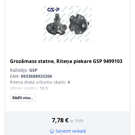
Grozāmass statne, Riteņa piekare
GSP
9499103
Ražotājs:
GSP
EAN:
6933688933206
Riteņa diska urbumu skaits
:
4
Vītnes izmērs
:
10,5
Attālums starp stiprināšanas urbumiem [mm]
:
80
Rādīt visu...
7,78 €
ar PVN
Saņemt veikalā