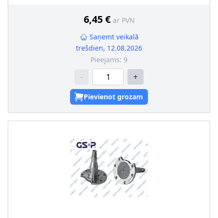
6,45 €
ar PVN
Saņemt veikalā
trešdien, 12.08.2026
Pieejams:
9
-
+
Pievienot grozam