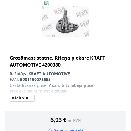
Grozāmass statne, Riteņa piekare
KRAFT
AUTOMOTIVE
4200380
Ražotājs:
KRAFT AUTOMOTIVE
EAN:
5901159078665
Uzstādīšanas puse
:
Aizm. tilts labajā pusē
Produkcijas numurs
:
4200380
Rādīt visu...
6,93 €
ar PVN
Saņemt veikalā