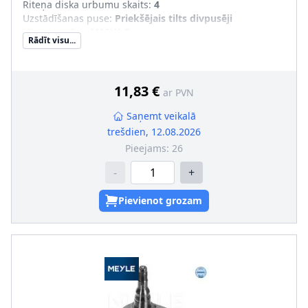
Riteņa diska urbumu skaits
:
4
Uzstādīšanas puse
:
Priekšējais tilts divpusēji
Vītnes izmērs
:
M12X1,5
Rādīt visu...
Ārējais diametrs [mm]
:
121
Attālums starp stiprināšanas urbumiem [mm]
:
100
11,83 €
ar PVN
Saņemt veikalā
trešdien, 12.08.2026
Pieejams:
26
-
+
Pievienot grozam