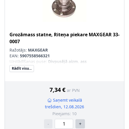
Grozāmass statne, Riteņa piekare
MAXGEAR
33-
0007
Ražotājs:
MAXGEAR
EAN:
5907558566321
Uzstādīšanas puse
:
Divpusējā aizm. ass
Rādīt visu...
7,34 €
ar PVN
Saņemt veikalā
trešdien, 12.08.2026
Pieejams:
10
-
+