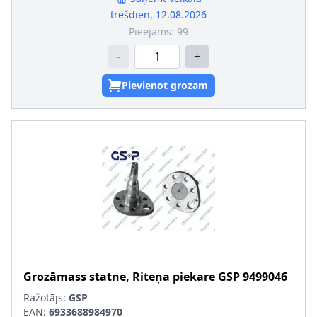
trešdien, 12.08.2026
Pieejams:
99
-
+
Pievienot grozam
Grozāmass statne, Riteņa piekare
GSP
9499046
Ražotājs:
GSP
EAN:
6933688984970