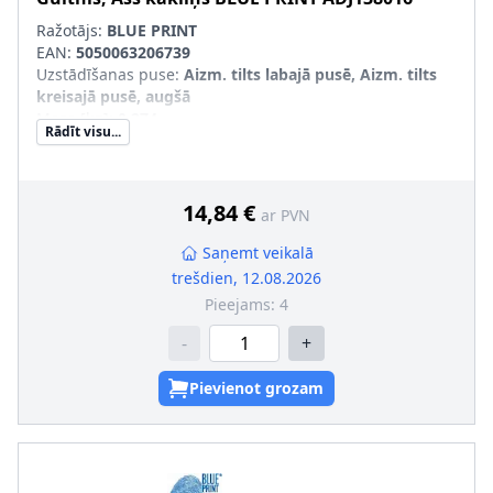
Ražotājs:
BLUE PRINT
EAN:
5050063206739
Uzstādīšanas puse
:
Aizm. tilts labajā pusē, Aizm. tilts
kreisajā pusē, augšā
Masa [kg]
:
0,274
Rādīt visu...
Gultņa konstrukcija
:
Sfēriskais gultnis ar mucveida
rullīšiem
14,84 €
ar PVN
Saņemt veikalā
trešdien, 12.08.2026
Pieejams:
4
-
+
Pievienot grozam