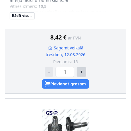
Riteņa diska urbumu skaits
:
6
Vītnes izmērs
:
10,5
Attālums starp stiprināšanas urbumiem [mm]
:
65
Rādīt visu...
8,42 €
ar PVN
Saņemt veikalā
trešdien, 12.08.2026
Pieejams:
15
-
+
Pievienot grozam