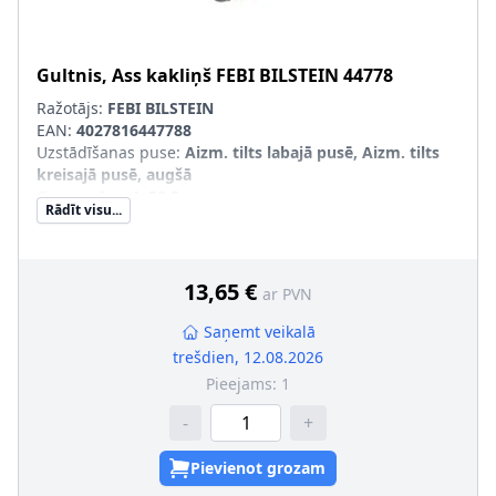
Gultnis, Ass kakliņš
FEBI BILSTEIN
44778
Ražotājs:
FEBI BILSTEIN
EAN:
4027816447788
Uzstādīšanas puse
:
Aizm. tilts labajā pusē, Aizm. tilts
kreisajā pusē, augšā
Garums [mm]
:
53,5
Rādīt visu...
Masa [kg]
:
0,28
Iekšējais diametrs [mm]
:
14
Ārējais diametrs [mm]
:
45,1
Gultņa konstrukcija
:
Sfēriskais gultnis ar mucveida
13,65 €
ar PVN
rullīšiem
Saņemt veikalā
trešdien, 12.08.2026
Pieejams:
1
-
+
Pievienot grozam