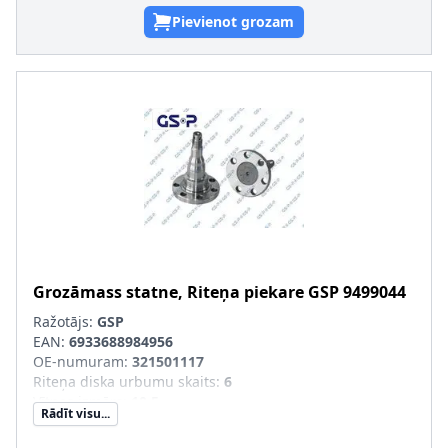
Pievienot grozam
Grozāmass statne, Riteņa piekare
GSP
9499044
Ražotājs:
GSP
EAN:
6933688984956
OE-numuram
:
321501117
Riteņa diska urbumu skaits
:
6
Vītnes izmērs
:
10,5
Rādīt visu...
Ārējais diametrs [mm]
:
80,2
Attālums starp stiprināšanas urbumiem [mm]
:
64,5