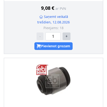
9,08 €
ar PVN
Saņemt veikalā
trešdien, 12.08.2026
Pieejams:
18
-
+
Pievienot grozam