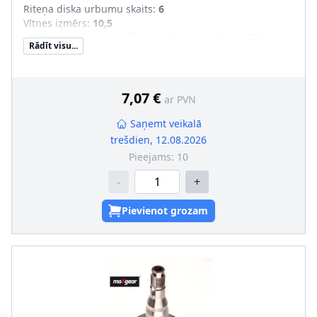
Riteņa diska urbumu skaits
:
6
Vītnes izmērs
:
10,5
Attālums starp stiprināšanas urbumiem [mm]
:
65
Rādīt visu...
7,07 €
ar PVN
Saņemt veikalā
trešdien, 12.08.2026
Pieejams:
10
-
+
Pievienot grozam