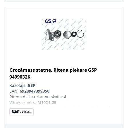
Grozāmass statne, Riteņa piekare
GSP
9499032K
Ražotājs:
GSP
EAN:
6928947399350
Riteņa diska urbumu skaits
:
4
Vītnes izmērs
:
M10X1,25
Papildus artikuls/Papildus informācija
:
ar piederumiem
Rādīt visu...
Attālums starp stiprināšanas urbumiem [mm]
:
65