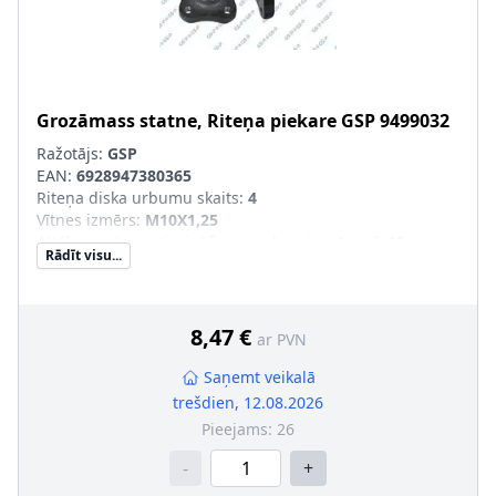
Grozāmass statne, Riteņa piekare
GSP
9499032
Ražotājs:
GSP
EAN:
6928947380365
Riteņa diska urbumu skaits
:
4
Vītnes izmērs
:
M10X1,25
Attālums starp stiprināšanas urbumiem [mm]
:
65
Rādīt visu...
8,47 €
ar PVN
Saņemt veikalā
trešdien, 12.08.2026
Pieejams:
26
-
+