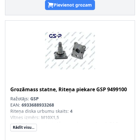
Pievienot grozam
Grozāmass statne, Riteņa piekare
GSP
9499100
Ražotājs:
GSP
EAN:
6933688933268
Riteņa diska urbumu skaits
:
4
Vītnes izmērs
:
M10X1,5
Attālums starp stiprināšanas urbumiem [mm]
:
84,5
Rādīt visu...