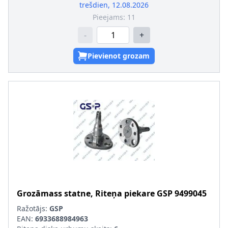
trešdien, 12.08.2026
Pieejams:
11
-
+
Pievienot grozam
Grozāmass statne, Riteņa piekare
GSP
9499045
Ražotājs:
GSP
EAN:
6933688984963