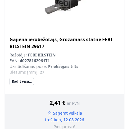
Gājiena ierobežotājs, Grozāmass statne
FEBI
BILSTEIN
29617
Ražotājs:
FEBI BILSTEIN
EAN:
4027816296171
Uzstādīšanas puse
:
Priekšējais tilts
Biezums [mm]
:
27
Garums [mm]
:
100
Rādīt visu...
Platums [mm]
:
31
Masa [kg]
:
0,09
Krāsa
:
melns
Attālums starp urbumiem [mm]
:
65
2,41 €
ar PVN
Saņemt veikalā
trešdien, 12.08.2026
Pieejams:
6