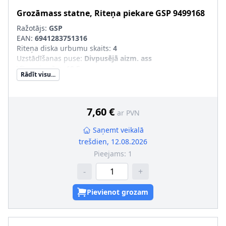
Grozāmass statne, Riteņa piekare
GSP
9499168
Ražotājs:
GSP
EAN:
6941283751316
Riteņa diska urbumu skaits
:
4
Uzstādīšanas puse
:
Divpusējā aizm. ass
Vītnes izmērs
:
10,5
Rādīt visu...
Ārējais diametrs [mm]
:
85,5
Attālums starp stiprināšanas urbumiem [mm]
:
65
7,60 €
ar PVN
Saņemt veikalā
trešdien, 12.08.2026
Pieejams:
1
-
+
Pievienot grozam