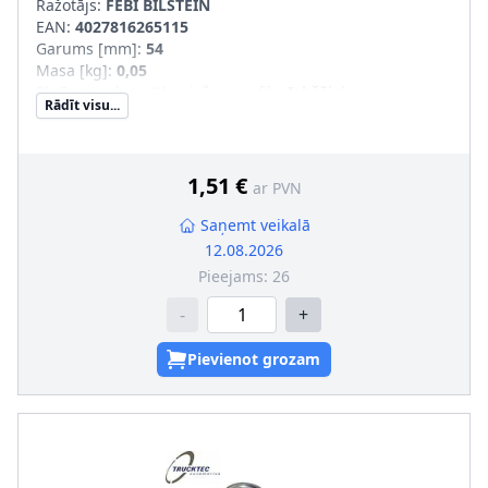
Ražotājs:
FEBI BILSTEIN
EAN:
4027816265115
Garums [mm]
:
54
Masa [kg]
:
0,05
Skrūves galvas-/Uzgriežņa profils
:
Iekšējais
Rādīt visu...
daudzskaldnis
Kvalitāte/Klase
:
8.8
Virsma
:
cinkots
Skrūves garums zem galvas [mm]
:
45
1,51 €
ar PVN
Ārējās vītnes izmērs
:
M12 x 1,5
Saņemt veikalā
12.08.2026
Pieejams:
26
-
+
Pievienot grozam