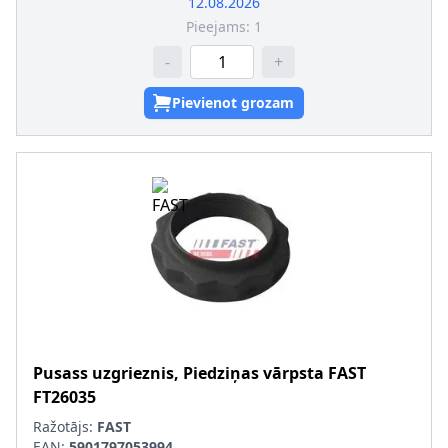
12.08.2026
Pieejams:
1
-
+
Pievienot grozam
Pusass uzgrieznis, Piedziņas vārpsta
FAST
FT26035
Ražotājs:
FAST
EAN:
5901797053994