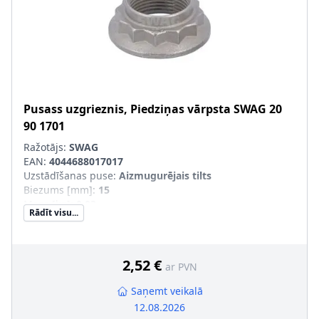
Pusass uzgrieznis, Piedziņas vārpsta
SWAG
20
90 1701
Ražotājs:
SWAG
EAN:
4044688017017
Uzstādīšanas puse
:
Aizmugurējais tilts
Biezums [mm]
:
15
Masa [kg]
:
0,03
Rādīt visu...
Materiāls
:
Tērauds
Ārējais diametrs [mm]
:
40
Skrūves galvas-/Uzgriežņa profils
:
Ārējais daudzskaldnis
Virsma
:
cinkots
2,52 €
ar PVN
Iekšējās vītnes izmērs
:
M24 x 1,5
Saņemt veikalā
12.08.2026