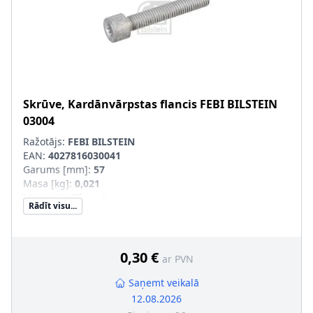
Skrūve, Kardānvārpstas flancis
FEBI BILSTEIN
03004
Ražotājs:
FEBI BILSTEIN
EAN:
4027816030041
Garums [mm]
:
57
Masa [kg]
:
0,021
Materiāls
:
Tērauds
Rādīt visu...
Skrūves galvas-/Uzgriežņa profils
:
Iekšējais
daudzskaldnis
Kvalitāte/Klase
:
12.9
Virsma
:
cinkots
0,30 €
ar PVN
Vītnes garums [mm]
:
46
Skrūves garums zem galvas [mm]
:
48
Saņemt veikalā
Ārējās vītnes izmērs
:
M8 x 1,25
12.08.2026