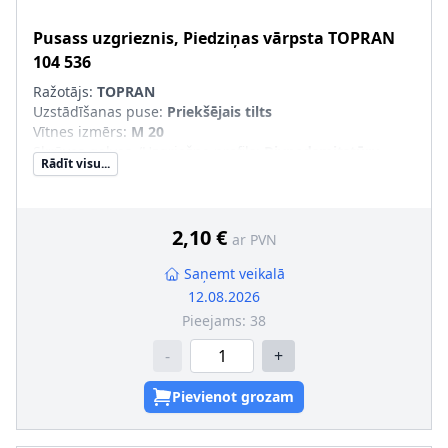
Pusass uzgrieznis, Piedziņas vārpsta
TOPRAN
104 536
Ražotājs:
TOPRAN
Uzstādīšanas puse
:
Priekšējais tilts
Vītnes izmērs
:
M 20
Skrūves galvas-/Uzgriežņa profils
:
Divpadsmitstūru
Rādīt visu...
Skrūves-/Uzgriežņa konstrukcija
:
ar atloku,
paškontrējošs uzgrieznis
Vītnes solis [mm]
:
1,5
2,10 €
ar PVN
Saņemt veikalā
12.08.2026
Pieejams:
38
-
+
Pievienot grozam