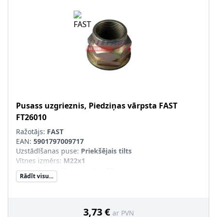
Pusass uzgrieznis, Piedziņas vārpsta
FAST
FT26010
Ražotājs:
FAST
EAN:
5901797009717
Uzstādīšanas puse
:
Priekšējais tilts
Vītnes izmērs
:
M22x1
Uzgriežņu atslēgas izmērs
:
32
Rādīt visu...
3,73 €
ar PVN