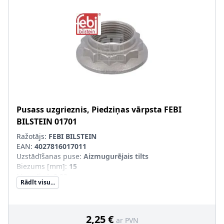
Pusass uzgrieznis, Piedziņas vārpsta
FEBI
BILSTEIN
01701
Ražotājs:
FEBI BILSTEIN
EAN:
4027816017011
Uzstādīšanas puse
:
Aizmugurējais tilts
Biezums [mm]
:
15
Masa [kg]
:
0,03
Rādīt visu...
Materiāls
:
Tērauds
Ārējais diametrs [mm]
:
40
Skrūves galvas-/Uzgriežņa profils
:
Ārējais daudzskaldnis
Virsma
:
cinkots
2,25 €
ar PVN