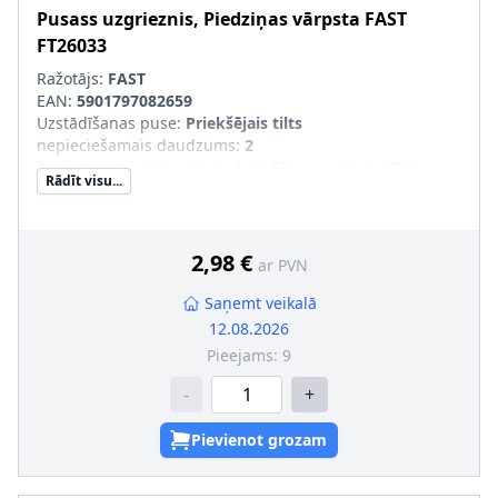
Pusass uzgrieznis, Piedziņas vārpsta
FAST
FT26033
Ražotājs:
FAST
EAN:
5901797082659
Uzstādīšanas puse
:
Priekšējais tilts
nepieciešamais daudzums
:
2
Papildu artikuls/Papildu info 2
:
Riteņa gultnim/Riteņa
Rādīt visu...
rumbai
2,98 €
ar PVN
Saņemt veikalā
12.08.2026
Pieejams:
9
-
+
Pievienot grozam