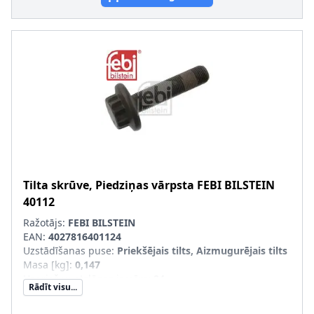
Tilta skrūve, Piedziņas vārpsta
FEBI BILSTEIN
40112
Ražotājs:
FEBI BILSTEIN
EAN:
4027816401124
Uzstādīšanas puse
:
Priekšējais tilts, Aizmugurējais tilts
Masa [kg]
:
0,147
Uzgriežņu atslēgas izmērs
:
24
Rādīt visu...
Skrūves galvas-/Uzgriežņa profils
:
Ārējais daudzskaldnis
Kvalitāte/Klase
:
8.8