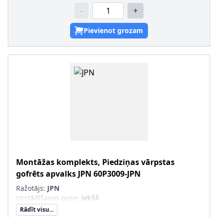
-
+
Pievienot grozam
Montāžas komplekts, Piedziņas vārpstas
gofrēts apvalks
JPN
60P3009-JPN
Ražotājs:
JPN
Uzstādīšanas puse
:
iekšā
Rādīt visu...