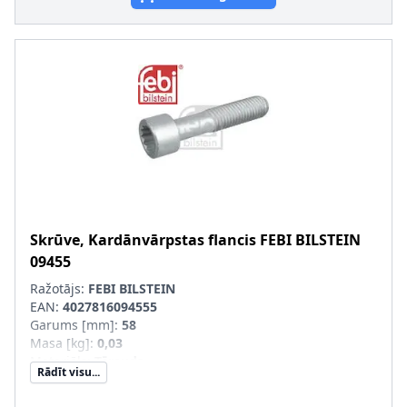
Skrūve, Kardānvārpstas flancis
FEBI BILSTEIN
09455
Ražotājs:
FEBI BILSTEIN
EAN:
4027816094555
Garums [mm]
:
58
Masa [kg]
:
0,03
Materiāls
:
Tērauds
Rādīt visu...
Skrūves galvas-/Uzgriežņa profils
:
Iekšējais
daudzskaldnis