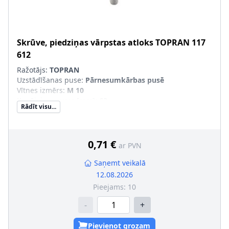
Skrūve, piedziņas vārpstas atloks
TOPRAN
117
612
Ražotājs:
TOPRAN
Uzstādīšanas puse
:
Pārnesumkārbas pusē
Vītnes izmērs
:
M 10
Kopējais garums [mm]
:
62
Rādīt visu...
Skrūves galvas-/Uzgriežņa profils
:
Iekšējais
daudzskaldnis
Virsma
:
cinkots
Vītnes garums [mm]
:
52
0,71 €
ar PVN
Vītnes solis [mm]
:
1,5
Stiprības klase
:
12.9
Saņemt veikalā
12.08.2026
Pieejams:
10
-
+
Pievienot grozam