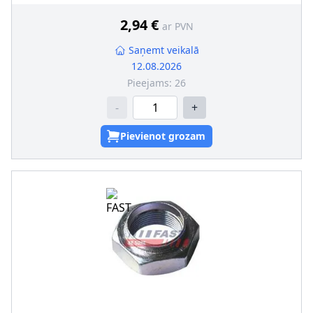
Skrūves garums zem galvas [mm]
:
70
Ārējās vītnes izmērs
:
M16 x 1,5
2,94 €
ar PVN
Saņemt veikalā
12.08.2026
Pieejams:
26
-
+
Pievienot grozam