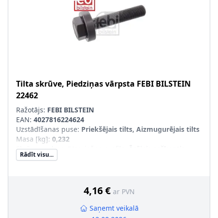
Tilta skrūve, Piedziņas vārpsta
FEBI BILSTEIN
22462
Ražotājs:
FEBI BILSTEIN
EAN:
4027816224624
Uzstādīšanas puse
:
Priekšējais tilts, Aizmugurējais tilts
Masa [kg]
:
0,232
Skrūves galvas-/Uzgriežņa profils
:
Ārējais seškantis
Rādīt visu...
Ārējās vītnes izmērs
:
M16 x 1,5
4,16 €
ar PVN
Saņemt veikalā