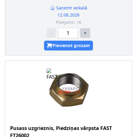
Saņemt veikalā
12.08.2026
Pieejams:
16
-
+
Pievienot grozam
Pusass uzgrieznis, Piedziņas vārpsta
FAST
FT26002