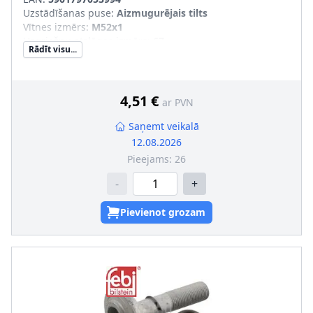
Uzstādīšanas puse
:
Aizmugurējais tilts
Vītnes izmērs
:
M52x1
Uzgriežņu atslēgas izmērs
:
67
Rādīt visu...
4,51 €
ar PVN
Saņemt veikalā
12.08.2026
Pieejams:
26
-
+
Pievienot grozam