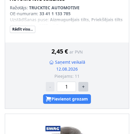
Ražotājs:
TRUCKTEC AUTOMOTIVE
OE-numuram
:
33 41 1 133 785
Uzstādīšanas puse
:
Aizmugurējais tilts, Priekšējais tilts
Vītnes izmērs
:
M27 x 1,5
Rādīt visu...
2,45 €
ar PVN
Saņemt veikalā
12.08.2026
Pieejams:
11
-
+
Pievienot grozam