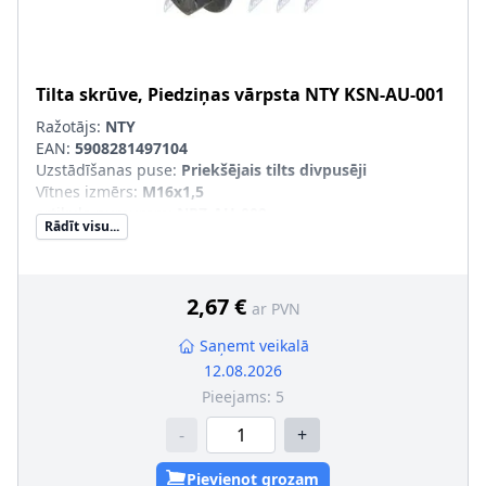
Tilta skrūve, Piedziņas vārpsta
NTY
KSN-AU-001
Ražotājs:
NTY
EAN:
5908281497104
Uzstādīšanas puse
:
Priekšējais tilts divpusēji
Vītnes izmērs
:
M16x1,5
artikula numuram
:
NPZ-AU-009
Rādīt visu...
Sērijas numurs
:
KSN-AU-001
2,67 €
ar PVN
Saņemt veikalā
12.08.2026
Pieejams:
5
-
+
Pievienot grozam