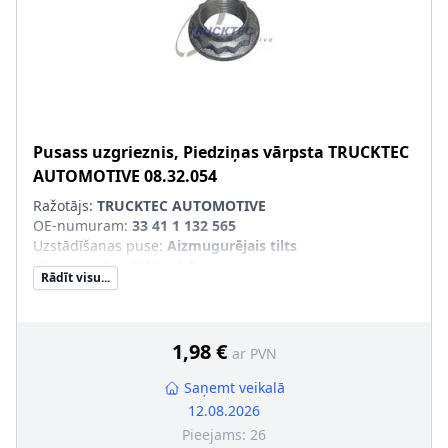
Pusass uzgrieznis, Piedziņas vārpsta
TRUCKTEC
AUTOMOTIVE
08.32.054
Ražotājs:
TRUCKTEC AUTOMOTIVE
OE-numuram
:
33 41 1 132 565
Uzstādīšanas puse
:
Aizmugurējais tilts
Vītnes izmērs
:
M24 x 1,5
Rādīt visu...
1,98 €
ar PVN
Saņemt veikalā
12.08.2026
Pieejams:
26