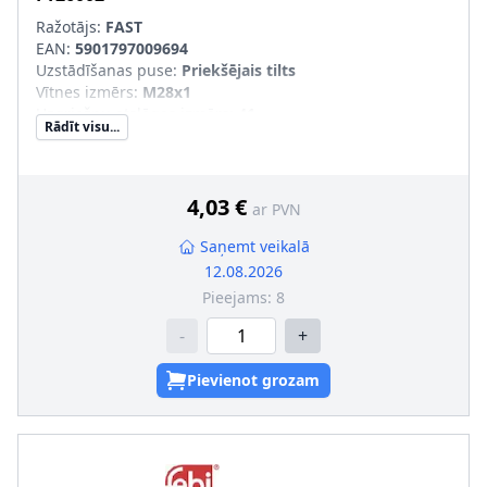
Ražotājs:
FAST
EAN:
5901797009694
Uzstādīšanas puse
:
Priekšējais tilts
Vītnes izmērs
:
M28x1
Uzgriežņu atslēgas izmērs
:
41
Rādīt visu...
4,03 €
ar PVN
Saņemt veikalā
12.08.2026
Pieejams:
8
-
+
Pievienot grozam