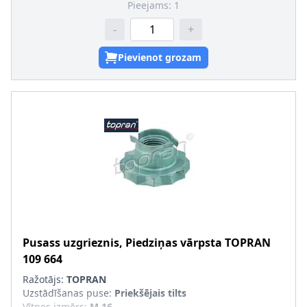
Pieejams:
1
-
+
Pievienot grozam
Pusass uzgrieznis, Piedziņas vārpsta
TOPRAN
109 664
Ražotājs:
TOPRAN
Uzstādīšanas puse
:
Priekšējais tilts
Vītnes izmērs
:
M 16