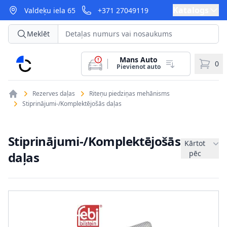
Katalogs
Valdeķu iela 65
+371 27049119
Meklēt
Mans Auto
CarParts
0
Pievienot auto
Rezerves daļas
Riteņu piedziņas mehānisms
Stiprinājumi-/Komplektējošās daļas
Stiprinājumi-/Komplektējošās
Kārtot
pēc
daļas