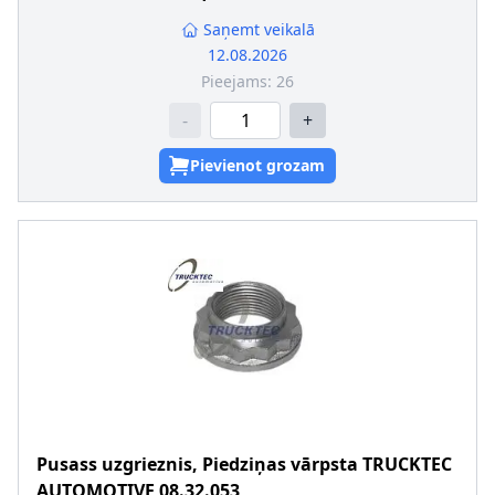
Iekšējās vītnes izmērs
:
M24 x 1,5
Saņemt veikalā
12.08.2026
Pieejams:
26
-
+
Pievienot grozam
Pusass uzgrieznis, Piedziņas vārpsta
TRUCKTEC
AUTOMOTIVE
08.32.053