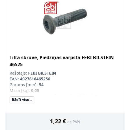
Tilta skrūve, Piedziņas vārpsta
FEBI BILSTEIN
46525
Ražotājs:
FEBI BILSTEIN
EAN:
4027816465256
Garums [mm]
:
54
Masa [kg]
:
0,05
Skrūves galvas-/Uzgriežņa profils
:
Iekšējais Torx
Rādīt visu...
Kvalitāte/Klase
:
10.9
Skrūves garums zem galvas [mm]
:
45
Ārējās vītnes izmērs
:
M12 x 1,5
1,22 €
ar PVN