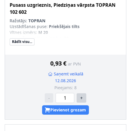
Pusass uzgrieznis, Piedziņas vārpsta
TOPRAN
102 602
Ražotājs:
TOPRAN
Uzstādīšanas puse
:
Priekšējais tilts
Vītnes izmērs
:
M 20
Uzgriežņu atslēgas izmērs
:
30
Rādīt visu...
Skrūves galvas-/Uzgriežņa profils
:
Ārējais seškantis
Kvalitāte/Klase
:
8
Virsma
:
galvaniski cinkots
Skrūves-/Uzgriežņa konstrukcija
:
paškontrējošs
0,93 €
ar PVN
uzgrieznis
Vītnes solis [mm]
:
1,5
Saņemt veikalā
12.08.2026
Pieejams:
8
-
+
Pievienot grozam