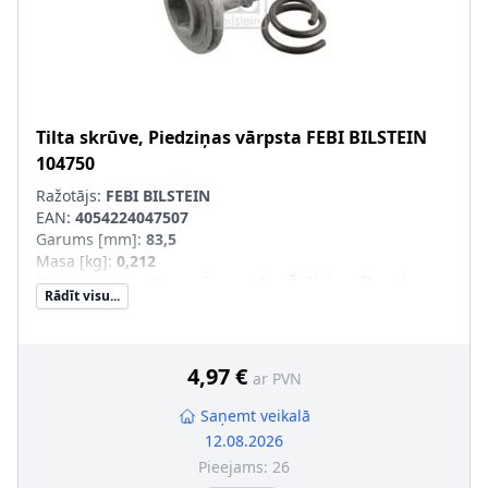
Tilta skrūve, Piedziņas vārpsta
FEBI BILSTEIN
104750
Ražotājs:
FEBI BILSTEIN
EAN:
4054224047507
Garums [mm]
:
83,5
Masa [kg]
:
0,212
Skrūves galvas-/Uzgriežņa profils
:
Ārējais seškantis
Rādīt visu...
Kvalitāte/Klase
:
8.8
Vītnes garums [mm]
:
37,3
Skrūves garums zem galvas [mm]
:
72
Ārējās vītnes izmērs
:
M16 x 1,5
4,97 €
ar PVN
Saņemt veikalā
12.08.2026
Pieejams:
26