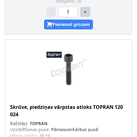
Pieejams:
26
-
+
Pievienot grozam
Skrūve, piedziņas vārpstas atloks
TOPRAN
120
024
Ražotājs:
TOPRAN
Uzstādīšanas puse
:
Pārnesumkārbas pusē
Vītnes izmērs
:
M 10