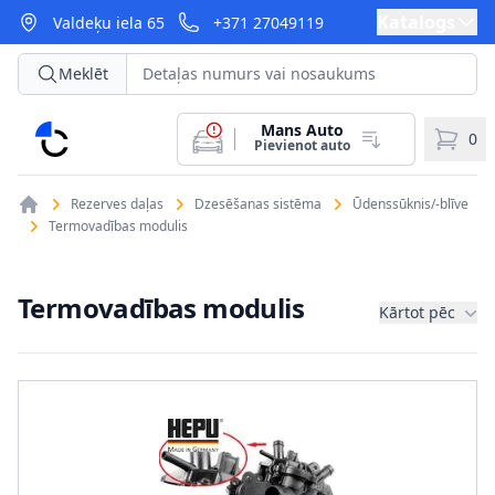
Katalogs
Valdeķu iela 65
+371 27049119
Meklēt
Mans Auto
CarParts
0
Pievienot auto
Rezerves daļas
Dzesēšanas sistēma
Ūdenssūknis/-blīve
Termovadības modulis
Termovadības modulis
Kārtot pēc