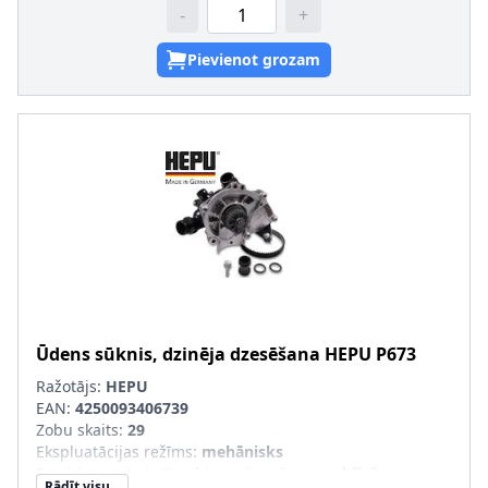
-
+
Pievienot grozam
Ūdens sūknis, dzinēja dzesēšana
HEPU
P673
Ražotājs:
HEPU
EAN:
4250093406739
Zobu skaits
:
29
Ekspluatācijas režīms
:
mehānisks
Papildus artikuls/Papildus informācija
:
ar blīvēm
Rādīt visu...