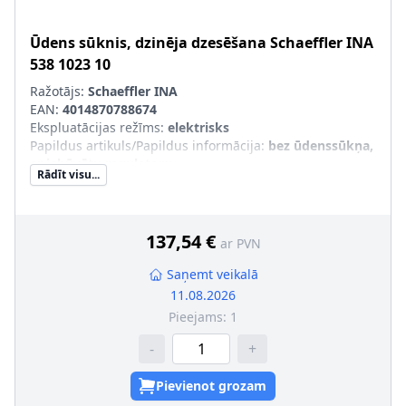
Ūdens sūknis, dzinēja dzesēšana
Schaeffler INA
538 1023 10
Ražotājs:
Schaeffler INA
EAN:
4014870788674
Ekspluatācijas režīms
:
elektrisks
Papildus artikuls/Papildus informācija
:
bez ūdenssūkņa,
ar iebūvētu regulatoru
Rādīt visu...
Papildu artikuls/Papildu info 2
:
ar termovadības moduli
SVHC
:
Nesatur SVHC vielas!
137,54 €
ar PVN
Saņemt veikalā
11.08.2026
Pieejams:
1
-
+
Pievienot grozam