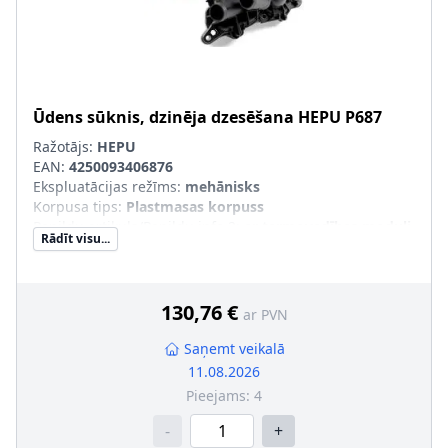
Ūdens sūknis, dzinēja dzesēšana
HEPU
P687
Ražotājs:
HEPU
EAN:
4250093406876
Ekspluatācijas režīms
:
mehānisks
Korpusa tips
:
Plastmasas korpuss
Papildu artikuls/Papildu info 2
:
ar termovadības moduli,
Rādīt visu...
ar urbumu devējam
130,76 €
ar PVN
Saņemt veikalā
11.08.2026
Pieejams:
4
-
+