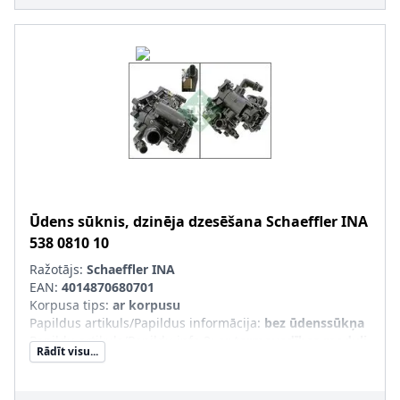
Ūdens sūknis, dzinēja dzesēšana
Schaeffler INA
538 0810 10
Ražotājs:
Schaeffler INA
EAN:
4014870680701
Korpusa tips
:
ar korpusu
Papildus artikuls/Papildus informācija
:
bez ūdenssūkņa
Papildu artikuls/Papildu info 2
:
ar termovadības moduli
Rādīt visu...
SVHC
:
Nesatur SVHC vielas!