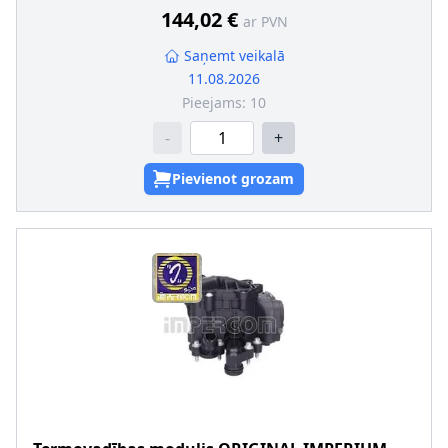
144,02 €
ar PVN
Saņemt veikalā
11.08.2026
Pieejams:
10
-
+
Pievienot grozam