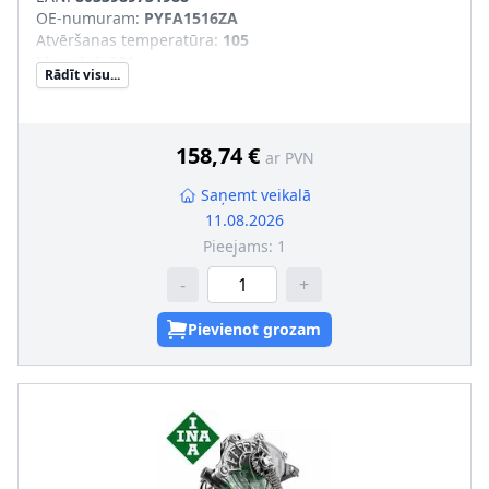
OE-numuram
:
PYFA1516ZA
Atvēršanas temperatūra
:
105
Masa [g]
:
901
Rādīt visu...
Papildu artikuls/Papildu info 2
:
bez devēja, ar
termostatu
158,74 €
ar PVN
Saņemt veikalā
11.08.2026
Pieejams:
1
-
+
Pievienot grozam