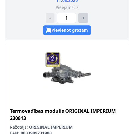
11.08.2026
Pieejams:
7
-
+
Pievienot grozam
Termovadības modulis
ORIGINAL IMPERIUM
230813
Ražotājs:
ORIGINAL IMPERIUM
EAN:
8033989731988