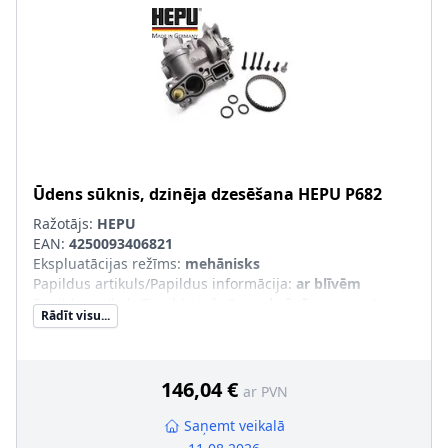
Ūdens sūknis, dzinēja dzesēšana
HEPU
P682
Ražotājs:
HEPU
EAN:
4250093406821
Ekspluatācijas režīms
:
mehānisks
Papildus artikuls/Papildus informācija
:
ar blīvēm
Papildu artikuls/Papildu info 2
:
ar skrūvēm, ar motora
Rādīt visu...
temperatūras devēju, ar termovadības moduli
Spārnu/lāpstiņu skaits
:
6
Korpusa materiāls
:
Alumīnijs
Ūdenssūkņa lāpstiņrata materiāls
:
Metāls
146,04 €
ar PVN
Saņemt veikalā