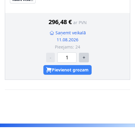
Papildu artikuls/Papildu info 2
:
ar termovadības moduli
296,48 €
ar PVN
Saņemt veikalā
11.08.2026
Pieejams:
24
-
+
Pievienot grozam
Footer