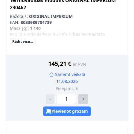
Termovadības modulis
ORIGINAL IMPERIUM
230462
Ražotājs:
ORIGINAL IMPERIUM
EAN:
8033989704739
Masa [g]
:
1 140
Papildu artikuls/Papildu info 2
:
bez termostata
Rādīt visu...
145,21 €
ar PVN
Saņemt veikalā
11.08.2026
Pieejams:
6
-
+
Pievienot grozam