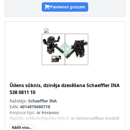
Pievienot grozam
Ūdens sūknis, dzinēja dzesēšana
Schaeffler INA
538 0811 10
Ražotājs:
Schaeffler INA
EAN:
4014870680718
Korpusa tips
:
ar korpusu
Papildu artikuls/Papildu info 2
:
ar termovadības moduli
SVHC
:
Nesatur SVHC vielas!
Rādīt visu...