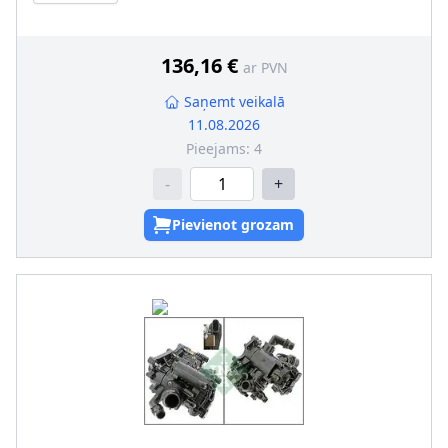
136,16 €
ar PVN
Saņemt veikalā
11.08.2026
Pieejams:
4
-
+
Pievienot grozam