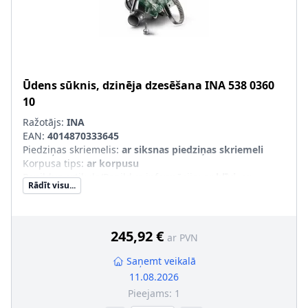
Ūdens sūknis, dzinēja dzesēšana
INA
538 0360
10
Ražotājs:
INA
EAN:
4014870333645
Piedziņas skriemelis
:
ar siksnas piedziņas skriemeli
Korpusa tips
:
ar korpusu
Papildus artikuls/Papildus informācija
:
ar blīvi, ar
Rādīt visu...
ūdenssūkni
Papildu artikuls/Papildu info 2
:
ar termovadības moduli
Ūdenssūkņa veids
:
Zobsiksnas pārvadam
SVHC
:
Nesatur SVHC vielas!
245,92 €
ar PVN
Saņemt veikalā
11.08.2026
Pieejams:
1