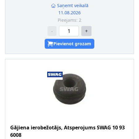
Saņemt veikalā
11.08.2026
Pieejams:
2
-
+
Pievienot grozam
Gājiena ierobežotājs, Atsperojums
SWAG
10 93
6008