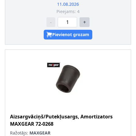
11.08.2026
Pieejams:
4
-
+
Pievienot grozam
Aizsargvāciņš/Putekļusargs, Amortizators
MAXGEAR
72-0268
Ražotājs:
MAXGEAR