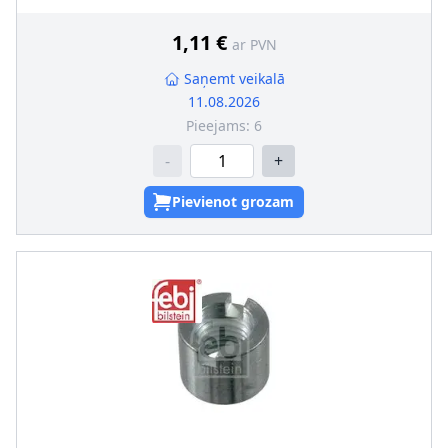
Ārējais diametrs [mm]
:
60
1,11 €
ar PVN
Saņemt veikalā
11.08.2026
Pieejams:
6
-
+
Pievienot grozam