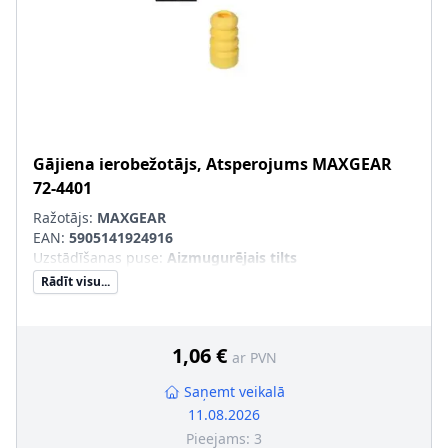
Gājiena ierobežotājs, Atsperojums
MAXGEAR
72-4401
Ražotājs:
MAXGEAR
EAN:
5905141924916
Uzstādīšanas puse
:
Aizmugurējais tilts
Rādīt visu...
1,06 €
ar PVN
Saņemt veikalā
11.08.2026
Pieejams:
3