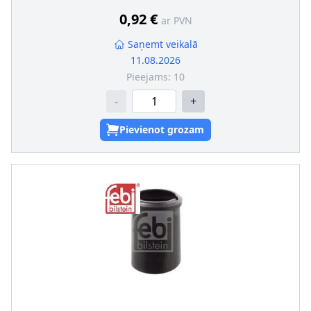
0,92 €
ar PVN
Saņemt veikalā
11.08.2026
Pieejams:
10
-
+
Pievienot grozam