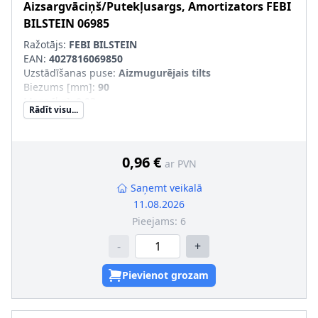
Aizsargvāciņš/Putekļusargs, Amortizators
FEBI
BILSTEIN
06985
Ražotājs:
FEBI BILSTEIN
EAN:
4027816069850
Uzstādīšanas puse
:
Aizmugurējais tilts
Biezums [mm]
:
90
Masa [kg]
:
0,03
Rādīt visu...
Materiāls
:
Plastmasa
0,96 €
ar PVN
Saņemt veikalā
11.08.2026
Pieejams:
6
-
+
Pievienot grozam