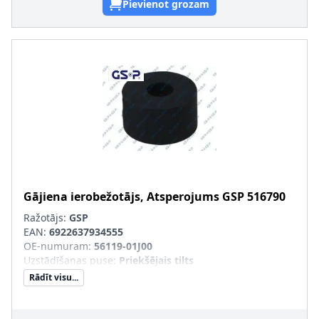
Pievienot grozam
Gājiena ierobežotājs, Atsperojums
GSP
516790
Ražotājs:
GSP
EAN:
6922637934555
OE-numuram
:
56119-01J00
Uzstādīšanas puse
:
Priekšējais tilts
Rādīt visu...