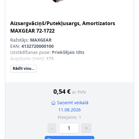
Aizsargvāciņš/Putekļusargs, Amortizators
MAXGEAR
72-1722
Ražotājs:
MAXGEAR
EAN:
4132720000100
Uzstādīšanas puse
:
Priekšējais tilts
Augstums [mm]
:
173
Materiāls
:
Termoplasts
Rādīt visu...
0,54 €
ar PVN
Saņemt veikalā
11.08.2026
Pieejams:
1
-
+