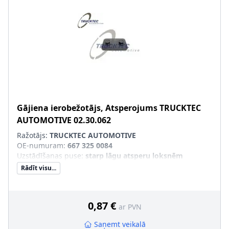
Gājiena ierobežotājs, Atsperojums
TRUCKTEC
AUTOMOTIVE
02.30.062
Ražotājs:
TRUCKTEC AUTOMOTIVE
OE-numuram
:
667 325 0084
Uzstādīšanas puse
:
starp lāgu atsperu loksnēm
Rādīt visu...
0,87 €
ar PVN
Saņemt veikalā