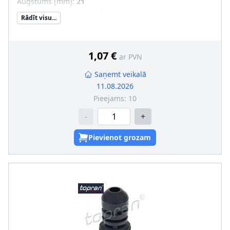
Augstums [mm]
:
21
ieteicama nomaiņa pa pāriem
:
Rādīt visu...
1,07 €
ar PVN
Saņemt veikalā
11.08.2026
Pieejams:
10
-
+
Pievienot grozam