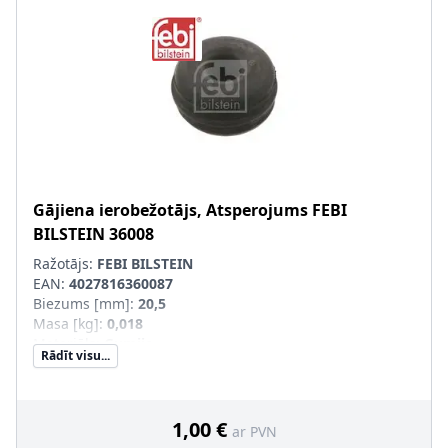
Gājiena ierobežotājs, Atsperojums
FEBI
BILSTEIN
36008
Ražotājs:
FEBI BILSTEIN
EAN:
4027816360087
Biezums [mm]
:
20,5
Masa [kg]
:
0,018
Materiāls
:
Gumija
Rādīt visu...
Iekšējais diametrs [mm]
:
12
Ārējais diametrs [mm]
:
35
1,00 €
ar PVN