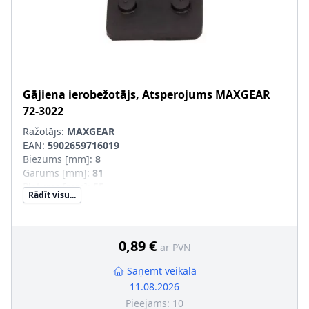
Gājiena ierobežotājs, Atsperojums
MAXGEAR
72-3022
Ražotājs:
MAXGEAR
EAN:
5902659716019
Biezums [mm]
:
8
Garums [mm]
:
81
Platums [mm]
:
55
Rādīt visu...
Materiāls
:
Gumija
0,89 €
ar PVN
Saņemt veikalā
11.08.2026
Pieejams:
10