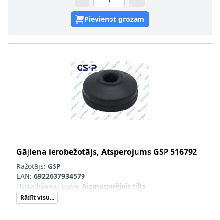
Pievienot grozam
Gājiena ierobežotājs, Atsperojums
GSP
516792
Ražotājs:
GSP
EAN:
6922637934579
Uzstādīšanas puse
:
Aizmugurējais tilts
Rādīt visu...