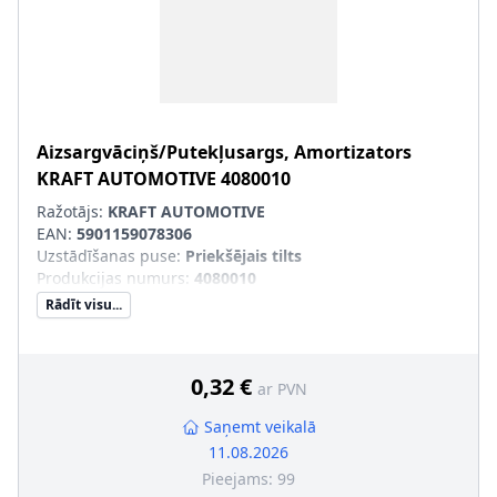
Aizsargvāciņš/Putekļusargs, Amortizators
KRAFT AUTOMOTIVE
4080010
Ražotājs:
KRAFT AUTOMOTIVE
EAN:
5901159078306
Uzstādīšanas puse
:
Priekšējais tilts
Produkcijas numurs
:
4080010
Rādīt visu...
0,32 €
ar PVN
Saņemt veikalā
11.08.2026
Pieejams:
99