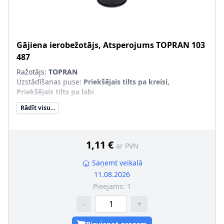
Gājiena ierobežotājs, Atsperojums
TOPRAN
103
487
Ražotājs:
TOPRAN
Uzstādīšanas puse
:
Priekšējais tilts pa kreisi,
Priekšējais tilts pa labi
Augstums [mm]
:
84
Rādīt visu...
maināmi tikai pārī
:
1,11 €
ar PVN
Saņemt veikalā
11.08.2026
Pieejams:
1
-
+