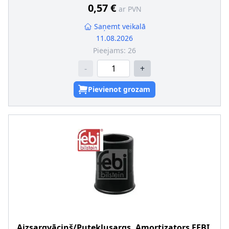
0,57 €
ar PVN
Saņemt veikalā
11.08.2026
Pieejams:
26
-
+
Pievienot grozam
Aizsargvāciņš/Putekļusargs, Amortizators
FEBI