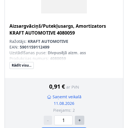
Aizsargvāciņš/Putekļusargs, Amortizators
KRAFT AUTOMOTIVE
4080059
Ražotājs:
KRAFT AUTOMOTIVE
EAN:
5901159112499
Uzstādīšanas puse
:
Divpusējā aizm. ass
Produkcijas numurs
:
4080059
Rādīt visu...
0,91 €
ar PVN
Saņemt veikalā
11.08.2026
Pieejams:
2
-
+