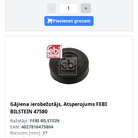
-
+
Pievienot grozam
Gājiena ierobežotājs, Atsperojums
FEBI
BILSTEIN
47580
Ražotājs:
FEBI BILSTEIN
EAN:
4027816475804
Biezums [mm]
:
27