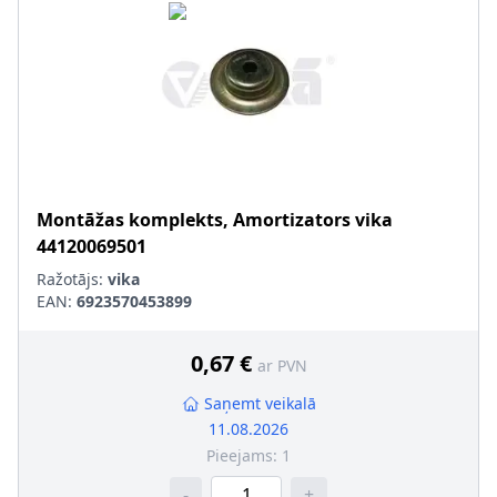
Montāžas komplekts, Amortizators
vika
44120069501
Ražotājs:
vika
EAN:
6923570453899
0,67 €
ar PVN
Saņemt veikalā
11.08.2026
Pieejams:
1
-
+