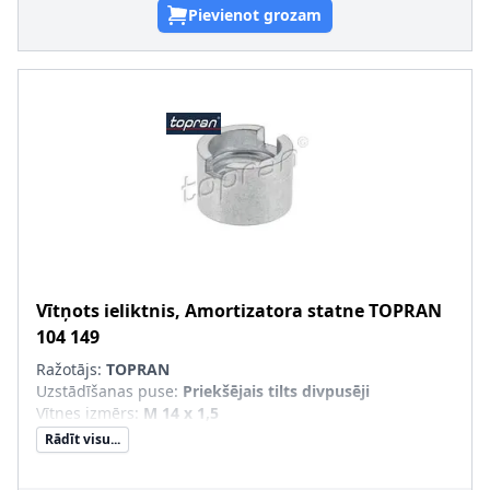
Pievienot grozam
Vītņots ieliktnis, Amortizatora statne
TOPRAN
104 149
Ražotājs:
TOPRAN
Uzstādīšanas puse
:
Priekšējais tilts divpusēji
Vītnes izmērs
:
M 14 x 1,5
Rādīt visu...