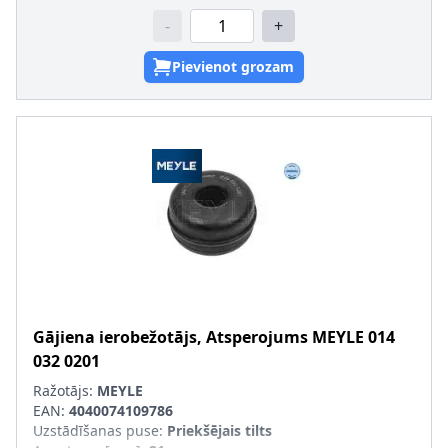
-
+
Pievienot grozam
Gājiena ierobežotājs, Atsperojums
MEYLE
014
032 0201
Ražotājs:
MEYLE
EAN:
4040074109786
Uzstādīšanas puse
:
Priekšējais tilts