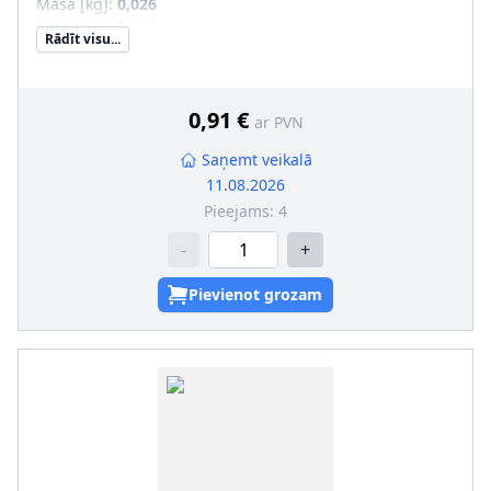
Masa [kg]
:
0,026
Materiāls
:
Gumija
Rādīt visu...
Iekšējais diametrs [mm]
:
12
Ārējais diametrs [mm]
:
40
0,91 €
ar PVN
Saņemt veikalā
11.08.2026
Pieejams:
4
-
+
Pievienot grozam