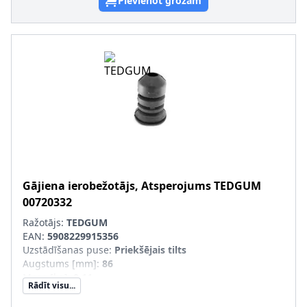
Pievienot grozam
Gājiena ierobežotājs, Atsperojums
TEDGUM
00720332
Ražotājs:
TEDGUM
EAN:
5908229915356
Uzstādīšanas puse
:
Priekšējais tilts
Augstums [mm]
:
86
Masa [kg]
:
0,11
Rādīt visu...
nepieciešamais daudzums
:
2
Iekšējais diametrs [mm]
:
18