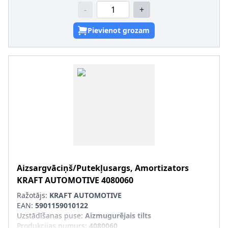
-
+
Pievienot grozam
Aizsargvāciņš/Putekļusargs, Amortizators
KRAFT AUTOMOTIVE
4080060
Ražotājs:
KRAFT AUTOMOTIVE
EAN:
5901159010122
Uzstādīšanas puse
:
Aizmugurējais tilts
Produkcijas numurs
:
4080060