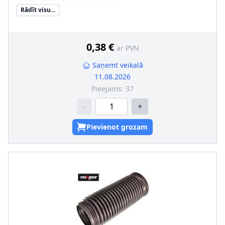
Rādīt visu...
0,38 €
ar PVN
Saņemt veikalā
11.08.2026
Pieejams:
37
-
+
Pievienot grozam