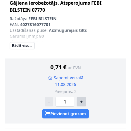
Gājiena ierobežotājs, Atsperojums
FEBI
BILSTEIN
07770
Ražotājs:
FEBI BILSTEIN
EAN:
4027816077701
Uzstādīšanas puse
:
Aizmugurējais tilts
Garums [mm]
:
80
Platums [mm]
:
65
Rādīt visu...
Masa [kg]
:
0,05
Materiāls
:
Gumija
0,71 €
ar PVN
Saņemt veikalā
11.08.2026
Pieejams:
2
-
+
Pievienot grozam