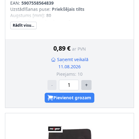
EAN:
5907558564839
Uzstādīšanas puse
:
Priekšējais tilts
Augstums [mm]
:
80
nepieciešamais daudzums
:
2
Rādīt visu...
0,89 €
ar PVN
Saņemt veikalā
11.08.2026
Pieejams:
10
-
+
Pievienot grozam