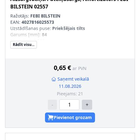
BILSTEIN
02557
Ražotājs:
FEBI BILSTEIN
EAN:
4027816025573
Uzstādīšanas puse
:
Priekšējais tilts
Garums [mm]
:
84
Masa [kg]
:
0,032
Rādīt visu...
Krāsa
:
melns
Materiāls
:
Plastmasa
Iekšējais diametrs [mm]
:
54
Ārējais diametrs [mm]
:
75, 67
0,65 €
ar PVN
jaunā konstrukcija
:
Saņemt veikalā
11.08.2026
Pieejams:
21
-
+
Pievienot grozam