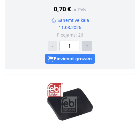
0,70 €
ar PVN
Saņemt veikalā
11.08.2026
Pieejams:
26
-
+
Pievienot grozam