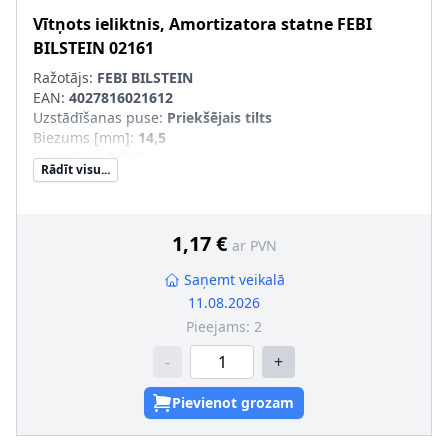
Vītņots ieliktnis, Amortizatora statne
FEBI
BILSTEIN
02161
Ražotājs:
FEBI BILSTEIN
EAN:
4027816021612
Uzstādīšanas puse
:
Priekšējais tilts
Biezums [mm]
:
14,5
Masa [kg]
:
0,016
Rādīt visu...
Ārējais diametrs [mm]
:
19
Iekšējās vītnes izmērs
:
M12 x 1,5
1,17 €
ar PVN
Saņemt veikalā
11.08.2026
Pieejams:
2
-
+
Pievienot grozam