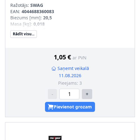
Ražotājs:
SWAG
EAN:
4044688360083
Biezums [mm]
:
20,5
Masa [kg]
:
0,018
Materiāls
:
Gumija
Rādīt visu...
Iekšējais diametrs [mm]
:
12
Ārējais diametrs [mm]
:
35
1,05 €
ar PVN
Saņemt veikalā
11.08.2026
Pieejams:
3
-
+
Pievienot grozam