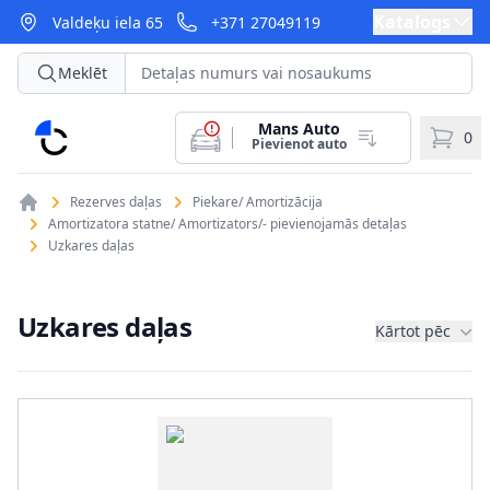
Katalogs
Valdeķu iela 65
+371 27049119
Meklēt
Mans Auto
CarParts
0
Pievienot auto
Rezerves daļas
Piekare/ Amortizācija
Amortizatora statne/ Amortizators/- pievienojamās detaļas
Uzkares daļas
Uzkares daļas
Kārtot pēc