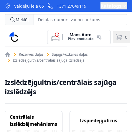
Katalogs
Valdeķu iela 65
+371 27049119
Meklēt
Mans Auto
CarParts
0
Pievienot auto
Rezerves daļas
Sajūgs/-uzkares daļas
Izslēdzējgultnis/centrālais sajūga izslēdzējs
Izslēdzējgultnis/centrālais sajūga
izslēdzējs
Centrālais
Izspiedējgultnis
izslēdzējmehānisms