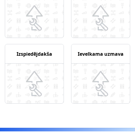
Izspiedējdakša
Ievelkama uzmava
Footer