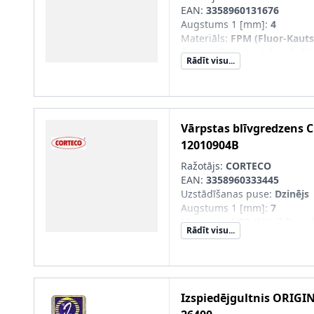
EAN:
3358960131676
Augstums 1 [mm]
:
4
Materiāls
:
FPM (Fluor-Kaut
Ārējais diametrs 1 [mm]
:
14
Rādīt visu...
Iekšējais diametrs 1 [mm]
:
8
Vārpstas blīvgredzens
C
12010904B
Ražotājs:
CORTECO
EAN:
3358960333445
Uzstādīšanas puse
:
Dzinējs
Augstums 1 [mm]
:
7
Materiāls
:
NBR (Nitril-Buta
Rādīt visu...
Ārējais diametrs 1 [mm]
:
47
Iekšējais diametrs 1 [mm]
:
3
Izspiedējgultnis
ORIGI