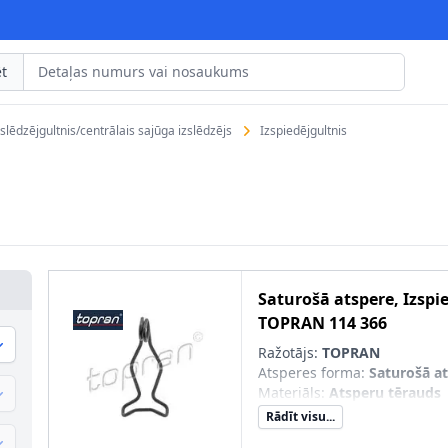
t
zslēdzējgultnis/centrālais sajūga izslēdzējs
Izspiedējgultnis
Saturošā atspere, Izspi
TOPRAN
114 366
Ražotājs:
TOPRAN
Atsperes forma
:
Saturošā a
Materiāls
:
Atsperu tērauds
Rādīt visu...