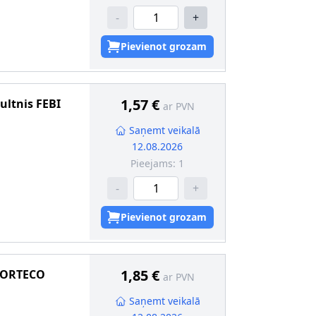
-
+
Pievienot grozam
1,57 €
gultnis
FEBI
ar PVN
Saņemt veikalā
12.08.2026
Pieejams:
1
-
+
Pievienot grozam
1,85 €
ORTECO
ar PVN
Saņemt veikalā