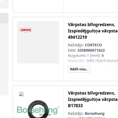
Vārpstas blīvgredzens,
Izspiedējgultņa vārpsta
49412219
Ražotājs:
CORTECO
EAN:
3358960671622
Augstums 1 [mm]
:
6
Materiāls
:
NBR (Nitril-Buta
Putekļusargs
:
ar putekļu ai
Rādīt visu...
Ārējais diametrs 1 [mm]
:
40
Iekšējais diametrs 1 [mm]
:
3
Vārpstas blīvgredzens,
Izspiedējgultņa vārpsta
B17833
Ražotājs:
Borsehung