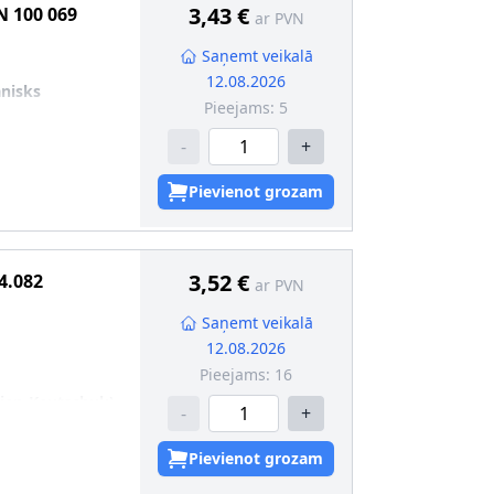
3,43 €
N
100 069
ar PVN
Saņemt veikalā
12.08.2026
nisks
Pieejams:
5
-
+
Pievienot grozam
3,52 €
4.082
ar PVN
Saņemt veikalā
12.08.2026
Pieejams:
16
dien-Kautschuk)
-
+
Pievienot grozam
AS OF
zsargmaliņu