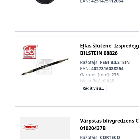
EAN:
4251475112064
Eļļas šļūtene, Izspiedēj
BILSTEIN
08826
Ražotājs:
FEBI BILSTEIN
EAN:
4027816088264
Garums [mm]
:
235
Masa [kg]
:
0,025
Rādīt visu...
Vārpstas blīvgredzens
C
01020437B
Ražotājs:
CORTECO