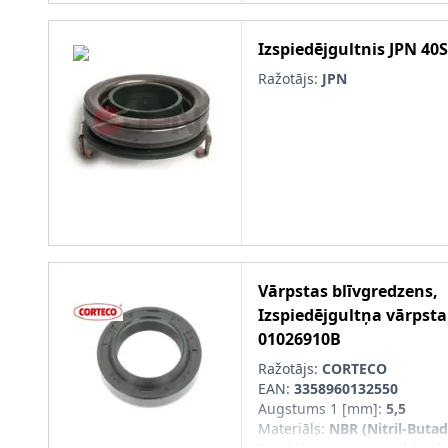
Izspiedējgultnis
JPN
40S
Ražotājs:
JPN
Vārpstas blīvgredzens,
Izspiedējgultņa vārpsta
01026910B
Ražotājs:
CORTECO
EAN:
3358960132550
Augstums 1 [mm]
:
5,5
Materiāls
:
NBR (Nitril-Buta