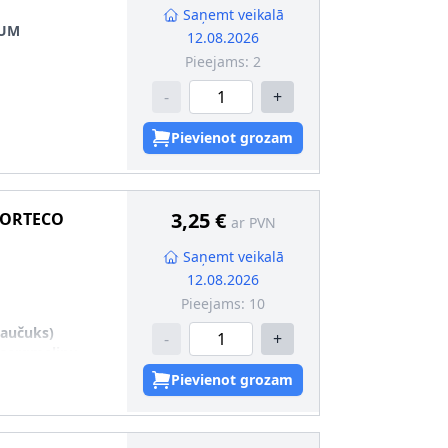
Saņemt veikalā
IUM
12.08.2026
Pieejams:
2
-
+
Pievienot grozam
3,25 €
ORTECO
ar PVN
Saņemt veikalā
12.08.2026
Pieejams:
10
kaučuks)
-
+
zsargmaliņu
,5
Pievienot grozam
9