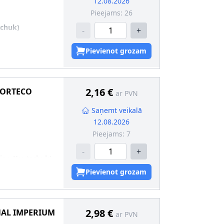
12.08.2026
Pieejams:
26
schuk)
-
+
Pievienot grozam
2,16 €
ORTECO
ar PVN
Saņemt veikalā
12.08.2026
Pieejams:
7
-
+
dien-Kautschuk)
Pievienot grozam
5
2,98 €
NAL IMPERIUM
ar PVN