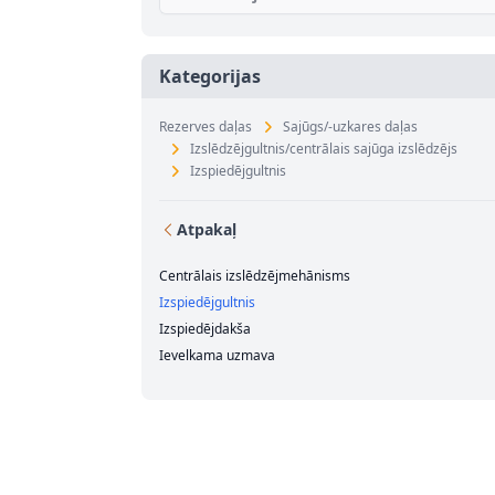
Kategorijas
Rezerves daļas
Sajūgs/-uzkares daļas
Izslēdzējgultnis/centrālais sajūga izslēdzējs
Izspiedējgultnis
Atpakaļ
Centrālais izslēdzējmehānisms
Izspiedējgultnis
Izspiedējdakša
Ievelkama uzmava