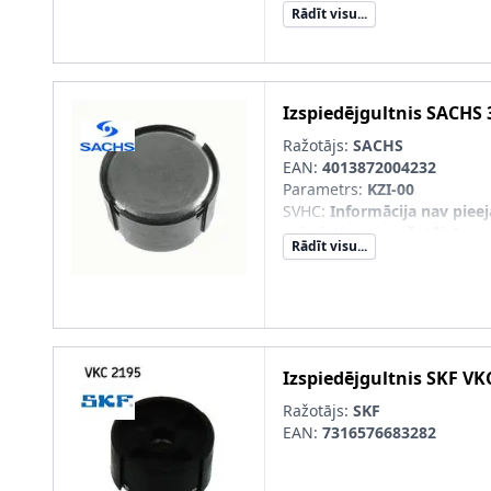
Putekļusargs
:
ar putekļu ai
Rādīt visu...
Ārējais diametrs 1 [mm]
:
27
Iekšējais diametrs 1 [mm]
:
1
Izspiedējgultnis
SACHS
Ražotājs:
SACHS
EAN:
4013872004232
Parametrs
:
KZI-00
SVHC
:
Informācija nav piee
griezieties pie ražotāja!
Rādīt visu...
Izspiedējgultnis
SKF
VK
Ražotājs:
SKF
EAN:
7316576683282