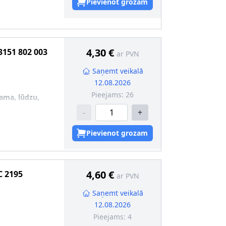
zsargmaliņu
Pievienot grozam
8
4,30 €
3151 802 003
ar PVN
Saņemt veikalā
12.08.2026
Pieejams:
26
jama, lūdzu,
-
+
Pievienot grozam
4,60 €
C 2195
ar PVN
Saņemt veikalā
12.08.2026
Pieejams:
4