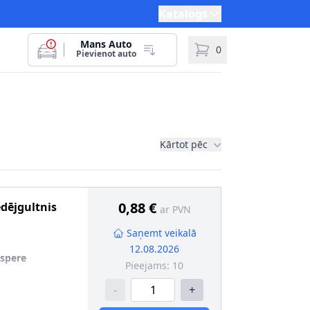
Katalogs
Mans Auto
0
Pievienot auto
Kārtot pēc
0,88 €
edējgultnis
ar PVN
Saņemt veikalā
12.08.2026
tspere
Pieejams:
10
-
+