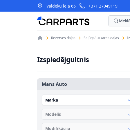
Valdeķu iela 65
+371 27049119
CarParts
Meklē
Rezerves daļas
Sajūgs/-uzkares daļas
I
Izspiedējgultnis
Mans Auto
Marka
Modelis
Modifikācija