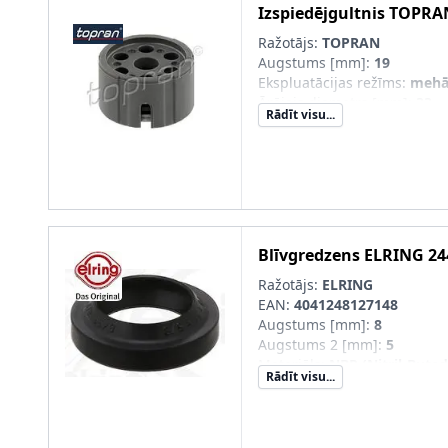
Izspiedējgultnis
TOPRA
Ražotājs:
TOPRAN
Augstums [mm]
:
19
Ekspluatācijas režīms
:
mehā
Ārējais diametrs [mm]
:
33
Rādīt visu...
Blīvgredzens
ELRING
24
Ražotājs:
ELRING
EAN:
4041248127148
Augstums [mm]
:
8
Augstums 2 [mm]
:
5
Materiāls
:
NBR (Nitril-Buta
Rādīt visu...
Iekšējais diametrs [mm]
:
18
Ārējais diametrs [mm]
:
27
Vārpstas blīvgredzena tips
:
Putekļusargs
:
ar putekļu ai