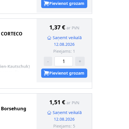
Pievienot grozam
1,37 €
ar PVN
CORTECO
Saņemt veikalā
12.08.2026
Pieejams:
1
-
+
dien-Kautschuk)
zsargmaliņu
Pievienot grozam
0
1,51 €
ar PVN
Borsehung
Saņemt veikalā
12.08.2026
Pieejams:
5