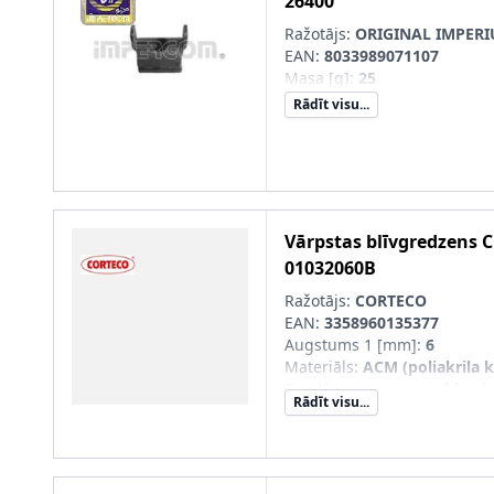
26400
Ražotājs:
ORIGINAL IMPER
EAN:
8033989071107
Masa [g]
:
25
Rādīt visu...
Vārpstas blīvgredzens
C
01032060B
Ražotājs:
CORTECO
EAN:
3358960135377
Augstums 1 [mm]
:
6
Materiāls
:
ACM (poliakrila 
Putekļusargs
:
ar putekļu ai
Rādīt visu...
Ārējais diametrs 1 [mm]
:
27
Iekšējais diametrs 1 [mm]
:
1