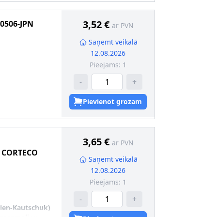
3,52 €
0506-JPN
ar PVN
Saņemt veikalā
12.08.2026
Pieejams:
1
-
+
Pievienot grozam
3,65 €
ar PVN
CORTECO
Saņemt veikalā
12.08.2026
Pieejams:
1
-
+
dien-Kautschuk)