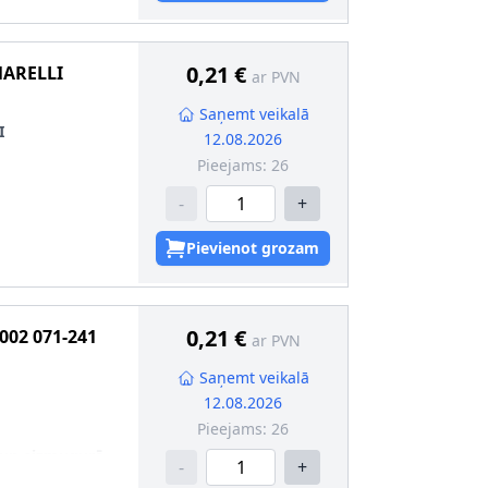
0,21 €
ARELLI
ar PVN
Saņemt veikalā
I
12.08.2026
Pieejams:
26
-
+
Pievienot grozam
0,21 €
002 071-241
ar PVN
Saņemt veikalā
12.08.2026
Pieejams:
26
 un aizmugurē
-
+