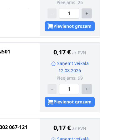
Pieejams:
26
 un aizmugurē
-
+
ogēns
Pievienot grozam
s
:
Pārbaudīts
0,17 €
N501
ar PVN
tetraborate,
Saņemt veikalā
valificētam
12.08.2026
Pieejams:
99
kcija
:
BA15s
-
+
kcija
:
W2.1x9.5d
Pievienot grozam
0,17 €
002 067-121
ar PVN
Saņemt veikalā