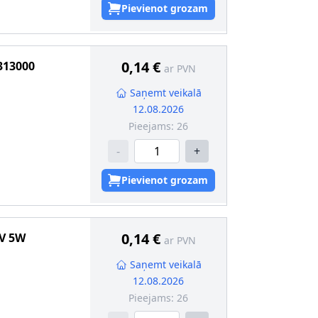
ogēns
Pievienot grozam
s
:
Pārbaudīts
0,14 €
313000
ar PVN
valificētam
Saņemt veikalā
12.08.2026
kcija
:
W2,1 x 9,5
Pieejams:
26
-
+
kcija
:
BA9s
Pievienot grozam
0,14 €
V 5W
ar PVN
Saņemt veikalā
12.08.2026
Pieejams:
26