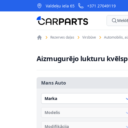
Valdeķu iela 65
+371 27049119
CarParts
Meklē
Rezerves daļas
Virsbūve
Automobilis, a
Aizmugurējo lukturu kvēlsp
Mans Auto
Marka
Modelis
Modifikācija