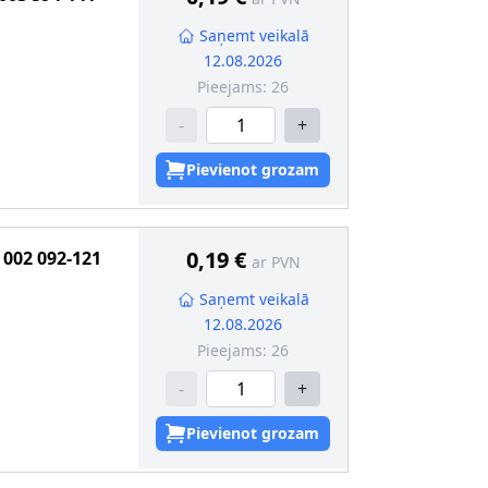
Saņemt veikalā
12.08.2026
Pieejams:
26
-
+
ogēns
s
:
Pārbaudīts
Pievienot grozam
0,19 €
002 092-121
ar PVN
valificētam
Saņemt veikalā
kcija
:
W2,1 x 9,5
12.08.2026
Pieejams:
26
-
+
ogēns
s
:
Pārbaudīts
Pievienot grozam