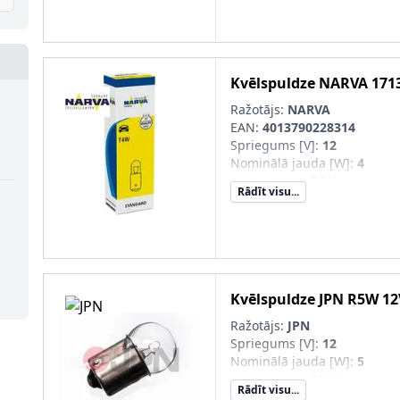
Apgaismes ierīces tips
:
Hal
Ekspluatācijas atļaujas veid
ECE
Daudzums
:
10
Konteinera tips
:
Kaste
Kvēlspuldze
NARVA
171
SVHC
:
7439-92-1; svins
Montāža/demontāža jāveic k
Ražotājs:
NARVA
personālam!
:
EAN:
4013790228314
Kvēlspuldzes cokola konstru
Spriegums [V]
:
12
Nominālā jauda [W]
:
4
Lampas tips
:
T4W
Rādīt visu...
Kvēlspuldzes cokola konstru
Kvēlspuldze
JPN
R5W 12
Ražotājs:
JPN
Spriegums [V]
:
12
Nominālā jauda [W]
:
5
Lampas tips
:
R5W
Rādīt visu...