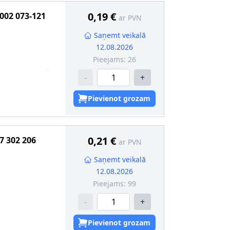
0-43-4; Disodium
0,19 €
002 073-121
ar PVN
valificētam
Saņemt veikalā
12.08.2026
kcija
:
SV8.5-8
Pieejams:
26
 un aizmugurē
-
+
ogēns
Pievienot grozam
s
:
Pārbaudīts
0,21 €
7 302 206
ar PVN
trioxide
valificētam
Saņemt veikalā
12.08.2026
kcija
:
BA15s
Pieejams:
99
-
+
kcija
:
W2.1x9.5d
Pievienot grozam