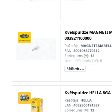
Kvēlspuldze
MAGNETI M
003921100000
Ražotājs:
MAGNETI MARELL
EAN:
8001063279312
Spriegums [V]
:
12
Nominālā jauda [W]
:
5
Lampas tips
:
W5W
Rādīt visu...
Kvēlspuldze
HELLA
8GA 
Ražotājs:
HELLA
EAN:
4082300191387
Spriegums [V]
:
12