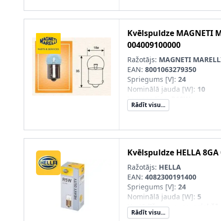
Kvēlspuldze
MAGNETI M
004009100000
Ražotājs:
MAGNETI MARELL
EAN:
8001063279350
Spriegums [V]
:
24
Nominālā jauda [W]
:
10
Lampas tips
:
R10W
Rādīt visu...
Kvēlspuldze
HELLA
8GA 
Ražotājs:
HELLA
EAN:
4082300191400
Spriegums [V]
:
24
Nominālā jauda [W]
:
5
Uzstādīšanas puse
:
priekšā
Rādīt visu...
Lampas tips
:
R5W