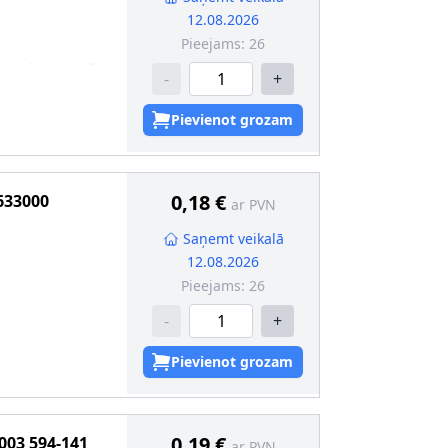
12.08.2026
Pieejams:
26
 un aizmugurē
-
+
s
:
Pārbaudīts
Pievienot grozam
0-43-4; Disodium
0,18 €
633000
ar PVN
valificētam
Saņemt veikalā
12.08.2026
kcija
:
BA9s
Pieejams:
26
pa
-
+
kcija
:
BA9s
Pievienot grozam
0,19 €
003 594-141
ar PVN