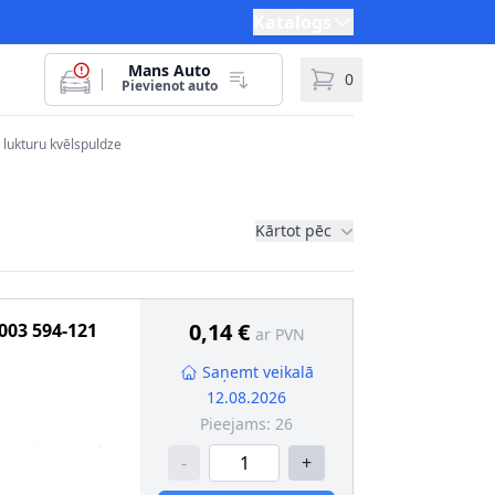
Katalogs
Mans Auto
0
Pievienot auto
lukturu kvēlspuldze
Kārtot pēc
0,14 €
003 594-121
ar PVN
Saņemt veikalā
12.08.2026
Pieejams:
26
 un aizmugurē
-
+