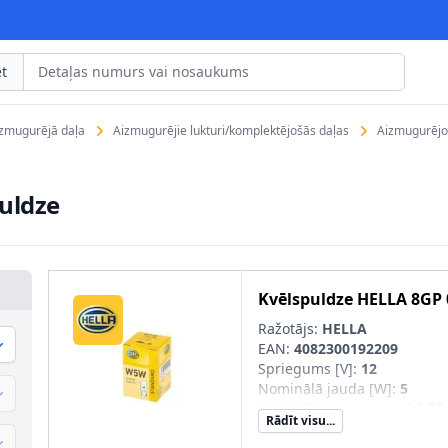
t
izmugurējā daļa
Aizmugurējie lukturi/komplektējošās daļas
Aizmugurējo 
uldze
Kvēlspuldze
HELLA
8GP 
Ražotājs:
HELLA
EAN:
4082300192209
Spriegums [V]
:
12
Nominālā jauda [W]
:
5
Uzstādīšanas puse
:
priekšā
Rādīt visu...
Lampas tips
:
W5W