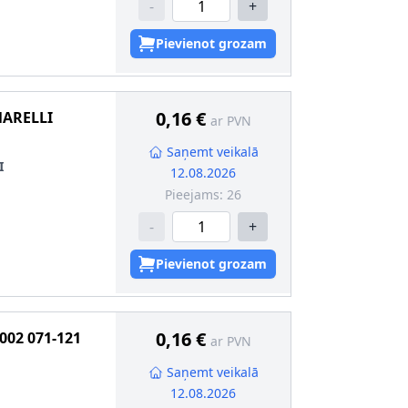
-
+
Pievienot grozam
0,16 €
ARELLI
ar PVN
Saņemt veikalā
I
12.08.2026
Pieejams:
26
-
+
Pievienot grozam
0,16 €
002 071-121
ar PVN
Saņemt veikalā
12.08.2026