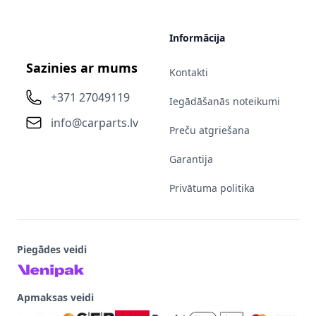
Informācija
Sazinies ar mums
Kontakti
+371 27049119
Iegādāšanās noteikumi
info@carparts.lv
Preču atgriešana
Garantija
Privātuma politika
Piegādes veidi
Apmaksas veidi