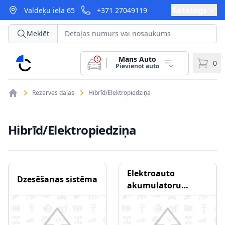
Katalogs
Valdeķu iela 65
+371 27049119
Meklēt
Mans Auto
CarParts
0
Pievienot auto
Rezerves daļas
Hibrīd/Elektropiedziņa
Hibrīd/Elektropiedziņa
Elektroauto
Dzesēšanas sistēma
akumulatoru
baterija