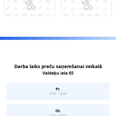
Footer
Darba laiks preču saņemšanai veikalā
Valdeķu iela 65
Pr.
9:00 – 18:00
Ot.
9:00 – 18:00