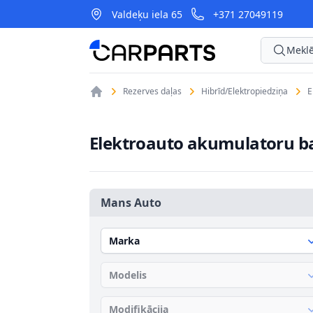
Valdeķu iela 65
+371 27049119
CarParts
Meklē
Rezerves daļas
Hibrīd/Elektropiedziņa
E
Elektroauto akumulatoru ba
Mans Auto
Marka
Modelis
Modifikācija