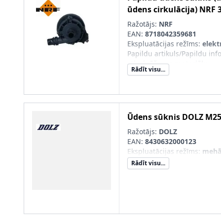
ūdens cirkulācija)
NRF
Ražotājs:
NRF
EAN:
8718042359681
Ekspluatācijas režīms
:
elekt
Papildu artikuls/Papildu info
stiprināšanas materiālu
Rādīt visu...
Ūdens sūknis
DOLZ
M25
Ražotājs:
DOLZ
EAN:
8430632000123
Ekspluatācijas režīms
:
mehā
Rādīt visu...