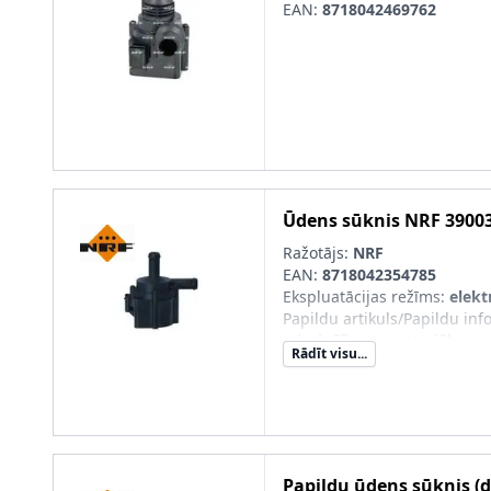
EAN:
8718042469762
Ūdens sūknis
NRF
3900
Ražotājs:
NRF
EAN:
8718042354785
Ekspluatācijas režīms
:
elekt
Papildu artikuls/Papildu info
stiprināšanas materiālu
Rādīt visu...
Papildu ūdens sūknis (