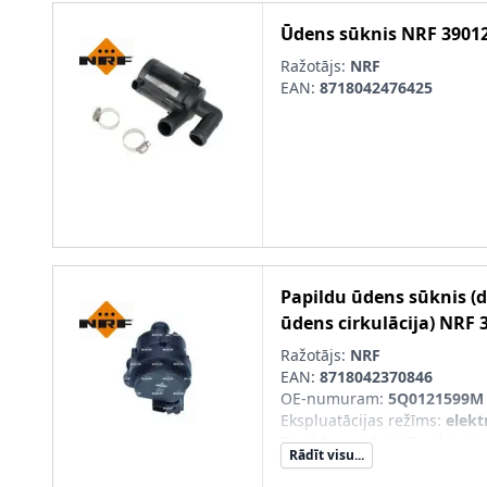
Ūdens sūknis
NRF
3901
Ražotājs:
NRF
EAN:
8718042476425
Papildu ūdens sūknis (
ūdens cirkulācija)
NRF
Ražotājs:
NRF
EAN:
8718042370846
OE-numuram
:
5Q0121599M
Ekspluatācijas režīms
:
elekt
Papildus artikuls/Papildus i
Rādīt visu...
kronšteinu
Papildu artikuls/Papildu info