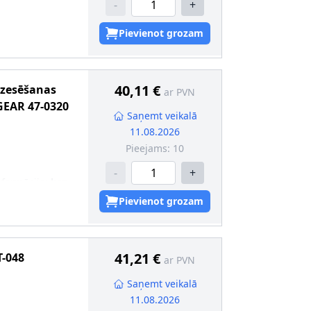
-
+
Pievienot grozam
40,11 €
dzesēšanas
ar PVN
GEAR
47-0320
Saņemt veikalā
11.08.2026
Pieejams:
10
-
+
nformācija
:
bez
Pievienot grozam
41,21 €
-048
ar PVN
Saņemt veikalā
11.08.2026