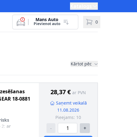
Katalogs
Mans Auto
0
Pievienot auto
Kārtot pēc
28,37 €
dzesēšanas
ar PVN
GEAR
18-0881
Saņemt veikalā
11.08.2026
Pieejams:
10
risks
 2
:
ar
-
+