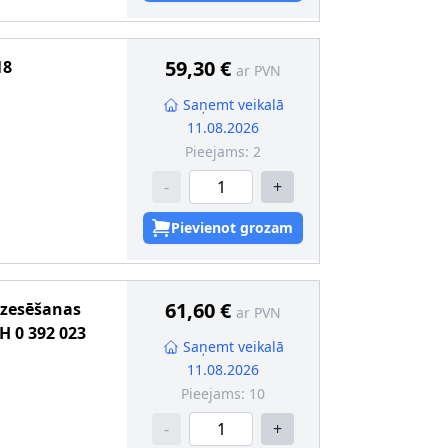
59,30 €
18
ar PVN
Saņemt veikalā
11.08.2026
Pieejams:
2
-
+
Pievienot grozam
61,60 €
dzesēšanas
ar PVN
H
0 392 023
Saņemt veikalā
11.08.2026
Pieejams:
10
-
+