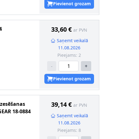
Pievienot grozam
33,60 €
4
ar PVN
Saņemt veikalā
11.08.2026
Pieejams:
2
-
+
Pievienot grozam
39,14 €
dzesēšanas
ar PVN
GEAR
18-0884
Saņemt veikalā
11.08.2026
Pieejams:
8