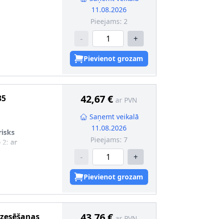
11.08.2026
Pieejams:
2
-
+
Pievienot grozam
42,67 €
35
ar PVN
Saņemt veikalā
11.08.2026
risks
Pieejams:
7
 2
:
ar
-
+
Pievienot grozam
43,76 €
dzesēšanas
ar PVN