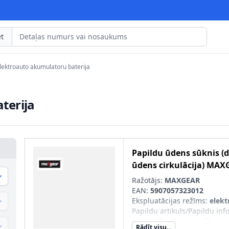
t
lektroauto akumulatoru baterija
terija
Papildu ūdens sūknis (
ūdens cirkulācija)
MAX
Ražotājs:
MAXGEAR
EAN:
5907057323012
Ekspluatācijas režīms
:
elekt
Papildu artikuls/Papildu info
stiprināšanas materiālu
Rādīt visu...