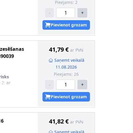
Pieejams:
2
-
+
Pievienot grozam
41,79 €
dzesēšanas
ar PVN
390039
Saņemt veikalā
11.08.2026
Pieejams:
26
risks
 2
:
ar
-
+
Pievienot grozam
41,82 €
16
ar PVN
Saņemt veikalā