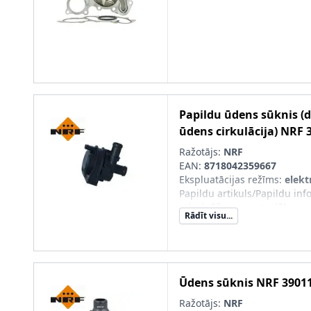
Papildu ūdens sūknis (
ūdens cirkulācija)
NRF
Ražotājs:
NRF
EAN:
8718042359667
Ekspluatācijas režīms
:
elekt
Papildu artikuls/Papildu info
stiprināšanas materiālu
Rādīt visu...
Ūdens sūknis
NRF
3901
Ražotājs:
NRF