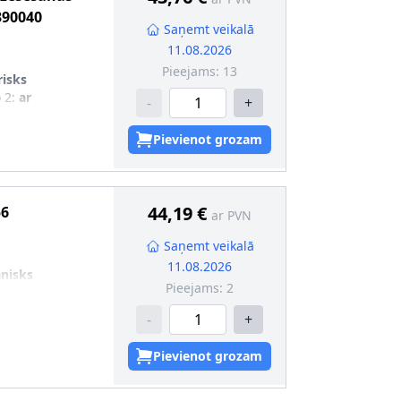
390040
Saņemt veikalā
11.08.2026
Pieejams:
13
risks
 2
:
ar
-
+
Pievienot grozam
44,19 €
6
ar PVN
Saņemt veikalā
11.08.2026
nisks
Pieejams:
2
-
+
Pievienot grozam