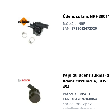
stiprināšanas materiālu
Ūdens sūknis
NRF
3901
Ražotājs:
NRF
EAN:
8718042472526
Papildu ūdens sūknis (
ūdens cirkulācija)
BOSC
454
Ražotājs:
BOSCH
EAN:
4047026368864
Spriegums [V]
:
12
Spiediens [bar]
:
0,2