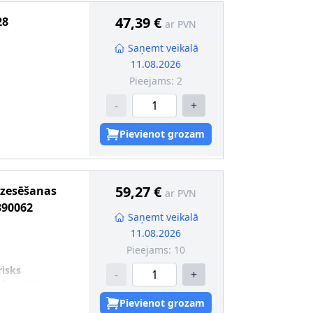
47,39 €
28
ar PVN
Saņemt veikalā
11.08.2026
Pieejams:
2
-
+
Pievienot grozam
59,27 €
dzesēšanas
ar PVN
390062
Saņemt veikalā
11.08.2026
Pieejams:
10
risks
-
+
nformācija
:
ar
Pievienot grozam
 2
:
ar