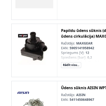
Papildu ūdens sūknis (
ūdens cirkulācija)
MAX
Ražotājs:
MAXGEAR
EAN:
5905141958942
Spriegums [V]
:
12
Spiediens [bar]
:
0,2
Papildus artikuls/Papildus i
Rādīt visu...
kronšteina
Ražīgums [l/h]
:
500
Ūdens sūknis
AISIN
WPT
Ražotājs:
AISIN
EAN:
5411450648967