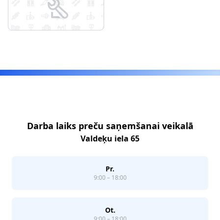
Footer
Darba laiks preču saņemšanai veikalā
Valdeķu iela 65
Pr.
9:00 – 18:00
Ot.
9:00 – 18:00