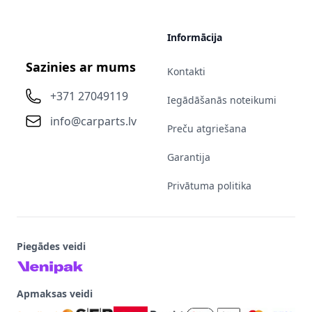
Informācija
Sazinies ar mums
Kontakti
+371 27049119
Iegādāšanās noteikumi
info@carparts.lv
Preču atgriešana
Garantija
Privātuma politika
Piegādes veidi
Apmaksas veidi