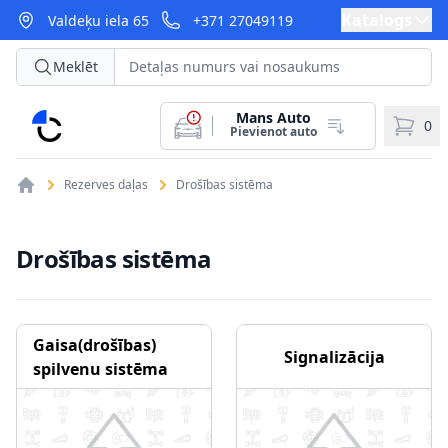
Katalogs
Valdeķu iela 65
+371 27049119
Meklēt
Mans Auto
CarParts
0
Pievienot auto
Rezerves daļas
Drošības sistēma
Drošības sistēma
Gaisa(drošības)
Signalizācija
spilvenu sistēma