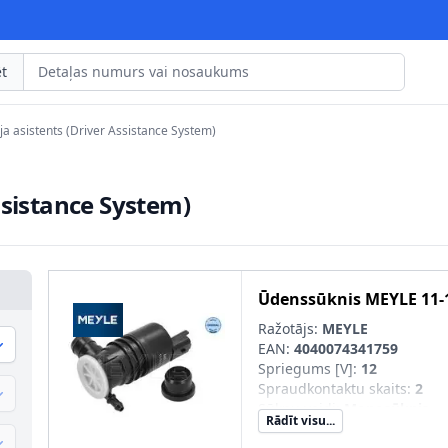
t
ja asistents (Driver Assistance System)
ssistance System)
Ūdenssūknis
MEYLE
11-
Ražotājs:
MEYLE
EAN:
4040074341759
Spriegums [V]
:
12
Spraudkontaktu skaits
:
2
Sūkņu veidi
:
Monosūknis
Rādīt visu...
Izplūde-Ø [mm]
:
3,3