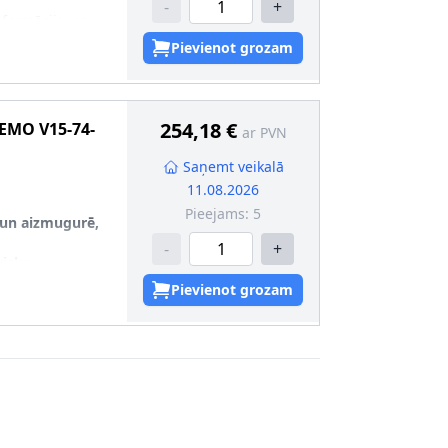
-
+
nformācija
:
ar
 blīvēm
Pievienot grozam
 2
:
ar vadu
ntaktligzdas
254,18 €
EMO
V15-74-
ar PVN
[°C]
:
-40
Saņemt veikalā
 [°C]
:
+125
11.08.2026
0,5
Pieejams:
5
likons
 un aizmugurē,
-
+
risks
Pievienot grozam
rma
:
leņķa