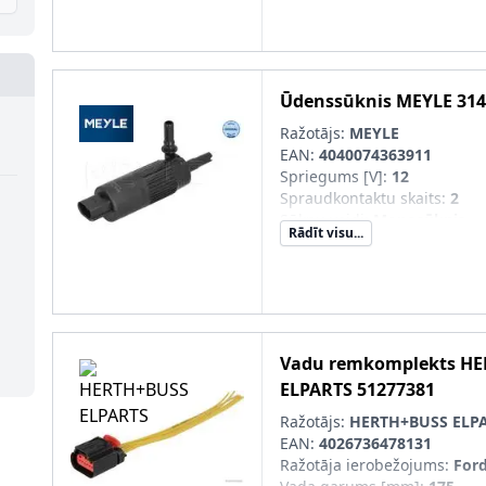
Ūdenssūknis
MEYLE
314
Ražotājs:
MEYLE
EAN:
4040074363911
Spriegums [V]
:
12
Spraudkontaktu skaits
:
2
Sūkņu veidi
:
Monosūknis
Rādīt visu...
Izplūde-Ø [mm]
:
6,9
Vadu remkomplekts
HE
ELPARTS
51277381
Ražotājs:
HERTH+BUSS ELP
EAN:
4026736478131
Ražotāja ierobežojums
:
For