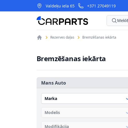
Valdeķu iela 65
+371 27049119
CarParts
Meklē
Rezerves daļas
Bremzēšanas iekārta
Bremzēšanas iekārta
Mans Auto
Marka
Modelis
Modifikācija