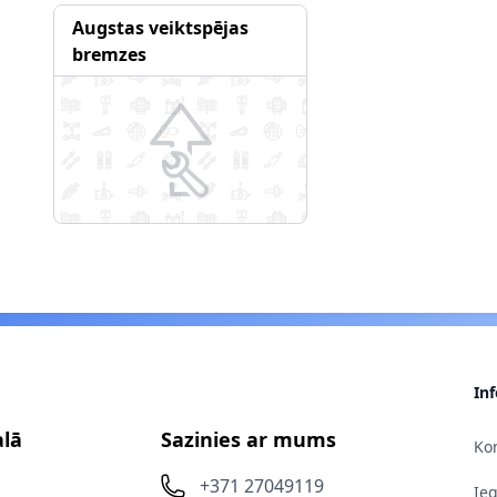
Augstas veiktspējas
bremzes
In
alā
Sazinies ar mums
Kon
+371 27049119
Ie