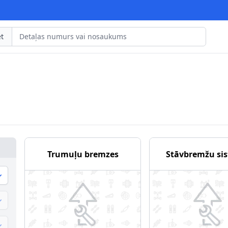
t
Trumuļu bremzes
Stāvbremžu si