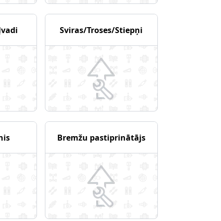
ļvadi
Sviras/Troses/Stiepņi
nis
Bremžu pastiprinātājs