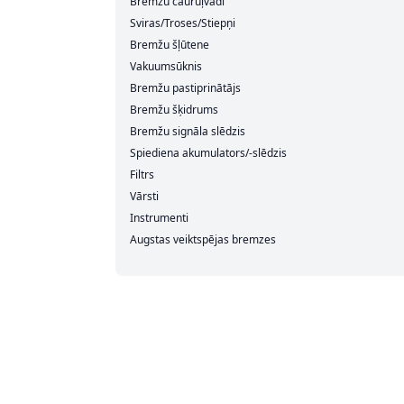
Bremžu cauruļvadi
Sviras/Troses/Stiepņi
Bremžu šļūtene
Vakuumsūknis
Bremžu pastiprinātājs
Bremžu šķidrums
Bremžu signāla slēdzis
Spiediena akumulators/-slēdzis
Filtrs
Vārsti
Instrumenti
Augstas veiktspējas bremzes