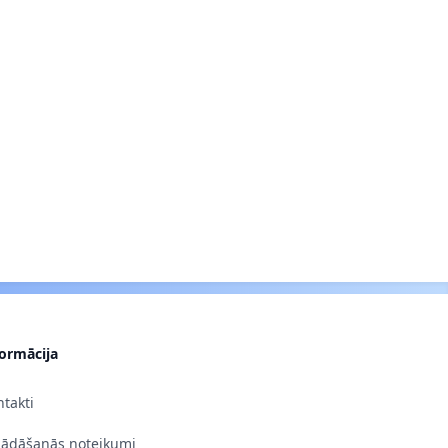
formācija
takti
gādāšanās noteikumi