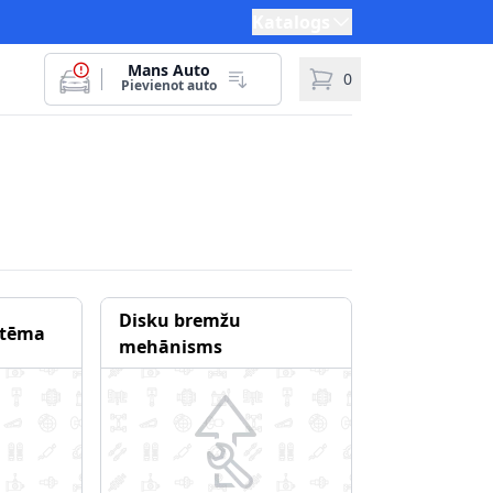
Katalogs
Mans Auto
0
Pievienot auto
Disku bremžu
stēma
mehānisms