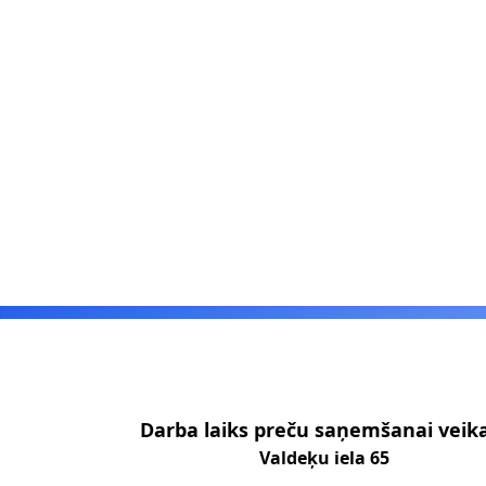
Footer
Darba laiks preču saņemšanai veik
Valdeķu iela 65