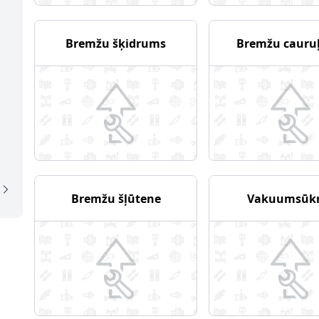
Bremžu šķidrums
Bremžu cauru
Bremžu šļūtene
Vakuumsūk