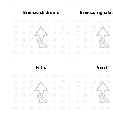
Bremžu šķidrums
Bremžu signāla 
Filtrs
Vārsti