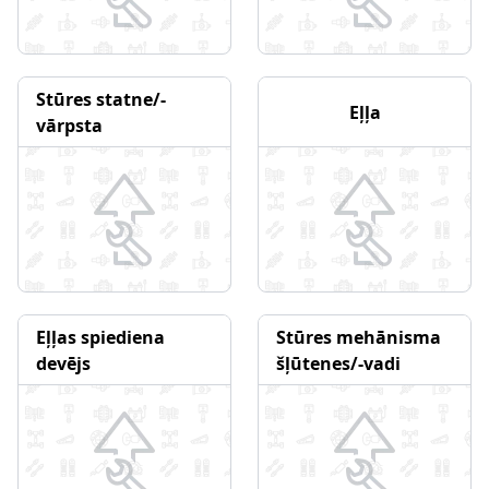
Stūres statne/-
Eļļa
vārpsta
Eļļas spiediena
Stūres mehānisma
devējs
šļūtenes/-vadi