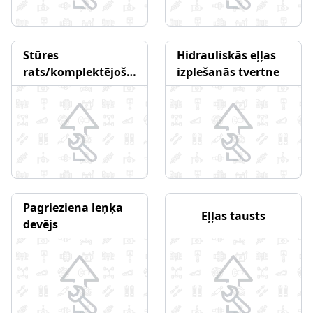
Stūres
Hidrauliskās eļļas
rats/komplektējošās
izplešanās tvertne
daļas
Pagrieziena leņķa
Eļļas tausts
devējs