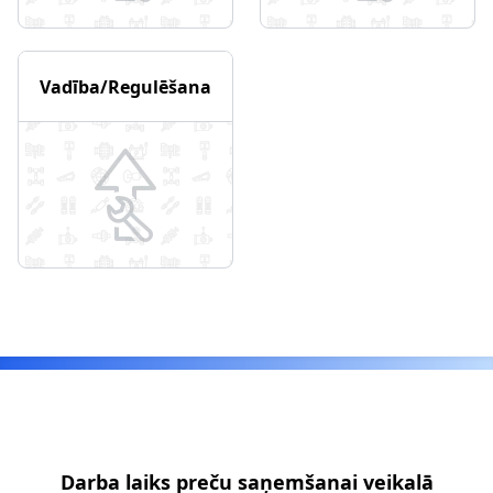
Vadība/Regulēšana
Footer
Darba laiks preču saņemšanai veikalā