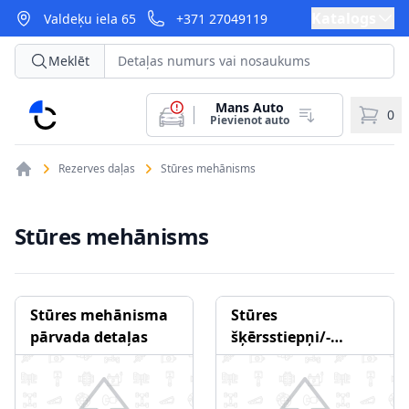
Katalogs
Valdeķu iela 65
+371 27049119
Meklēt
Mans Auto
CarParts
0
Pievienot auto
Rezerves daļas
Stūres mehānisms
Stūres mehānisms
Stūres mehānisma
Stūres
pārvada detaļas
šķērsstiepņi/-
atsevišķi
komponenti