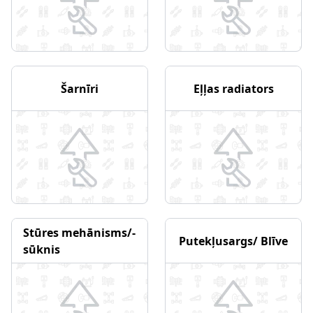
Šarnīri
Eļļas radiators
Stūres mehānisms/-
Putekļusargs/ Blīve
sūknis