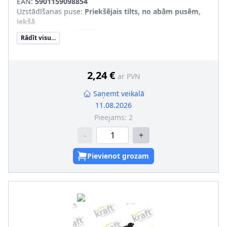
EAN:
5901159098854
Uzstādīšanas puse
:
Priekšējais tilts, no abām pusēm,
iekšā
Vītnes izmērs 1
:
M16X1.5
Rādīt visu...
Vītnes izmērs 2
:
M12X1.5
Produkcijas numurs
:
4303075
2,24 €
ar PVN
Saņemt veikalā
11.08.2026
Pieejams:
2
-
+
Pievienot grozam