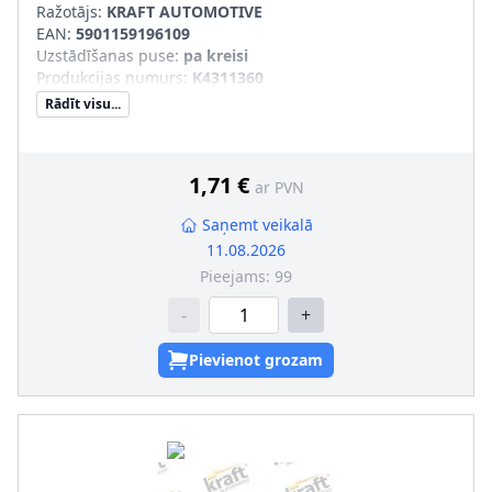
Ražotājs:
KRAFT AUTOMOTIVE
EAN:
5901159196109
Uzstādīšanas puse
:
pa kreisi
Produkcijas numurs
:
K4311360
Rādīt visu...
1,71 €
ar PVN
Saņemt veikalā
11.08.2026
Pieejams:
99
-
+
Pievienot grozam