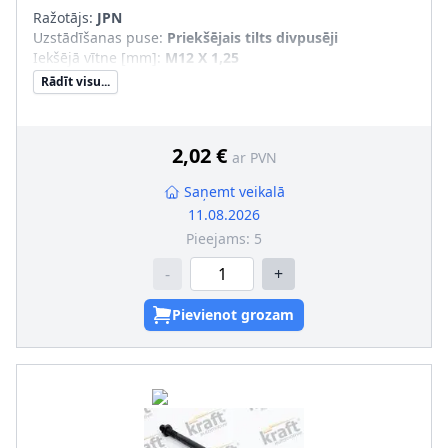
Ražotājs:
JPN
Uzstādīšanas puse
:
Priekšējais tilts divpusēji
Iekšējā vītne [mm]
:
M12 X 1,25
Rādīt visu...
2,02 €
ar PVN
Saņemt veikalā
11.08.2026
Pieejams:
5
-
+
Pievienot grozam