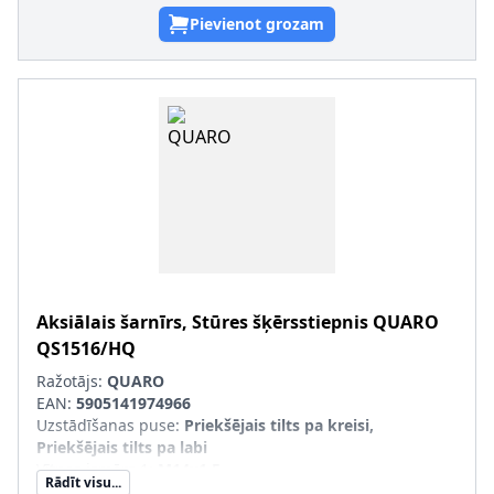
Pievienot grozam
Aksiālais šarnīrs, Stūres šķērsstiepnis
QUARO
QS1516/HQ
Ražotājs:
QUARO
EAN:
5905141974966
Uzstādīšanas puse
:
Priekšējais tilts pa kreisi,
Priekšējais tilts pa labi
Vītnes izmērs 1
:
M14x1,5
Rādīt visu...
Vītnes izmērs 2
:
M14x1,5