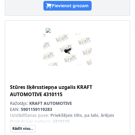
Pievienot grozam
Stūres šķērsstiepņa uzgalis
KRAFT
AUTOMOTIVE
4310115
Ražotājs:
KRAFT AUTOMOTIVE
EAN:
5901159119283
Uzstādīšanas puse
:
Priekšējais tilts, pa labi, ārējais
Produkcijas numurs
:
4310115
Rādīt visu...