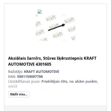
Aksiālais šarnīrs, Stūres šķērsstiepnis
KRAFT
AUTOMOTIVE
4301605
Ražotājs:
KRAFT AUTOMOTIVE
EAN:
5901159097796
Uzstādīšanas puse
:
Priekšējais tilts, no abām pusēm,
iekšā
Vītnes izmērs 1
:
M14X1.5
Rādīt visu...
Vītnes izmērs 2
:
M12X1.5
Produkcijas numurs
:
4301605