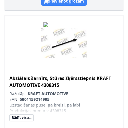
Pievienot grozam
Aksiālais šarnīrs, Stūres šķērsstiepnis
KRAFT
AUTOMOTIVE
4308315
Ražotājs:
KRAFT AUTOMOTIVE
EAN:
5901159214995
Uzstādīšanas puse
:
pa kreisi, pa labi
Produkcijas numurs
:
4308315
Rādīt visu...