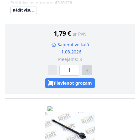
Produkcijas numurs
:
4310120
Rādīt visu...
1,79 €
ar PVN
Saņemt veikalā
11.08.2026
Pieejams:
8
-
+
Pievienot grozam