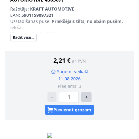
Ražotājs:
KRAFT AUTOMOTIVE
EAN:
5901159097321
Uzstādīšanas puse
:
Priekšējais tilts, no abām pusēm,
iekšā
Vītnes izmērs 1
:
M12X1
Rādīt visu...
Vītnes izmērs 2
:
M14X1.5
Produkcijas numurs
:
4305077
2,21 €
ar PVN
Saņemt veikalā
11.08.2026
Pieejams:
3
-
+
Pievienot grozam