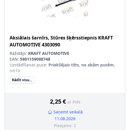
Aksiālais šarnīrs, Stūres šķērsstiepnis
KRAFT
AUTOMOTIVE
4303090
Ražotājs:
KRAFT AUTOMOTIVE
EAN:
5901159098748
Uzstādīšanas puse
:
Priekšējais tilts, no abām pusēm,
iekšā
Vītnes izmērs 1
:
M14X1.5
Rādīt visu...
Vītnes izmērs 2
:
M14X1.5
Produkcijas numurs
:
4303090
2,25 €
ar PVN
Saņemt veikalā
11.08.2026
Pieejams:
2