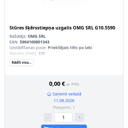
Stūres šķērsstiepņa uzgalis
OMG SRL
G10.5590
Ražotājs:
OMG SRL
EAN:
5904100801343
Uzstādīšanas puse
:
Priekšējais tilts pa labi
Garums [mm]
:
235
Vītnes izmērs 1
:
RHT M14x1,5
Rādīt visu...
Vītnes izmērs 2
:
M12x1,5
pāra artikulu numuri
:
G10.5591
Korpusa materiāls
:
Tērauds
Neto svars [kg]
:
0,885
0,00 €
ar PVN
Saņemt veikalā
11.08.2026
Pieejams:
1
-
+