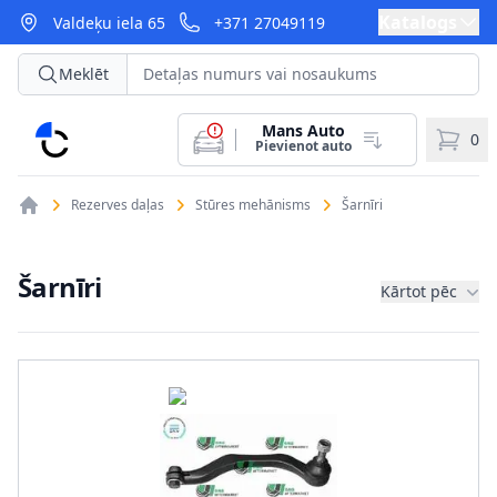
Katalogs
Valdeķu iela 65
+371 27049119
Meklēt
Mans Auto
CarParts
0
Pievienot auto
Rezerves daļas
Stūres mehānisms
Šarnīri
Šarnīri
Kārtot pēc