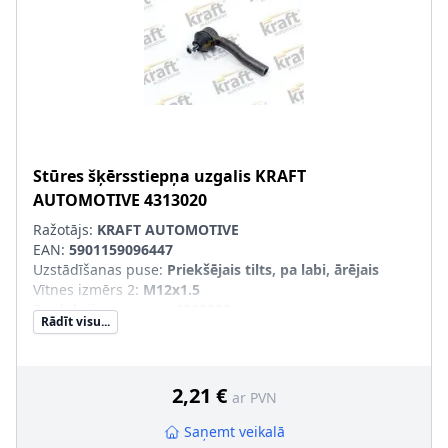
Stūres šķērsstiepņa uzgalis
KRAFT
AUTOMOTIVE
4313020
Ražotājs:
KRAFT AUTOMOTIVE
EAN:
5901159096447
Uzstādīšanas puse
:
Priekšējais tilts, pa labi, ārējais
Vītnes izmērs 2
:
M12x1.5
Produkcijas numurs
:
4313020
Rādīt visu...
2,21 €
ar PVN
Saņemt veikalā