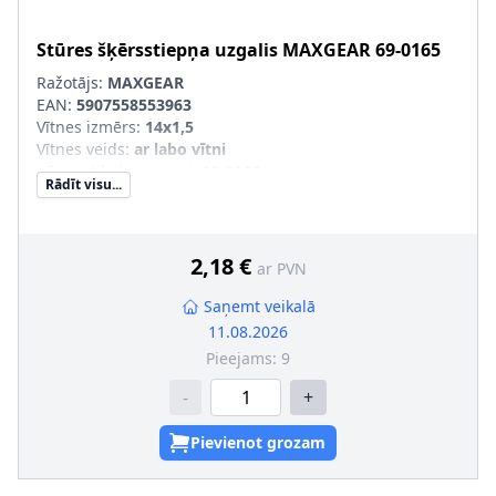
Stūres šķērsstiepņa uzgalis
MAXGEAR
69-0165
Ražotājs:
MAXGEAR
EAN:
5907558553963
Vītnes izmērs
:
14x1,5
Vītnes veids
:
ar labo vītni
pāra artikulu numuri
:
69-0166
Rādīt visu...
2,18 €
ar PVN
Saņemt veikalā
11.08.2026
Pieejams:
9
-
+
Pievienot grozam