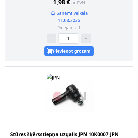
1,98 €
ar PVN
Saņemt veikalā
11.08.2026
Pieejams:
1
-
+
Pievienot grozam
Stūres šķērsstiepņa uzgalis
JPN
10K0007-JPN