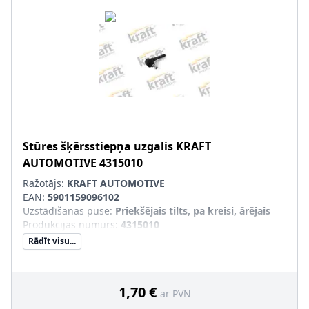
Stūres šķērsstiepņa uzgalis
KRAFT
AUTOMOTIVE
4315010
Ražotājs:
KRAFT AUTOMOTIVE
EAN:
5901159096102
Uzstādīšanas puse
:
Priekšējais tilts, pa kreisi, ārējais
Produkcijas numurs
:
4315010
Rādīt visu...
1,70 €
ar PVN