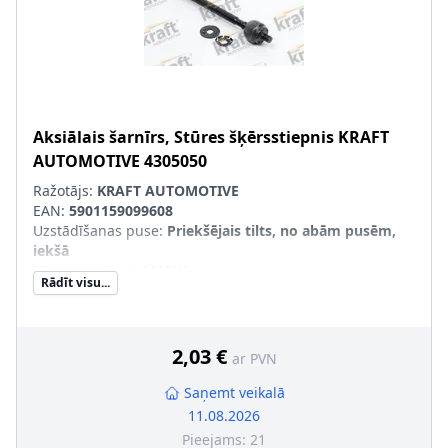
Aksiālais šarnīrs, Stūres šķērsstiepnis
KRAFT
AUTOMOTIVE
4305050
Ražotājs:
KRAFT AUTOMOTIVE
EAN:
5901159099608
Uzstādīšanas puse
:
Priekšējais tilts, no abām pusēm,
iekšā
Vītnes izmērs 1
:
M12X1
Rādīt visu...
Vītnes izmērs 2
:
M14X1.5
Produkcijas numurs
:
4305050
2,03 €
ar PVN
Saņemt veikalā
11.08.2026
Pieejams:
21