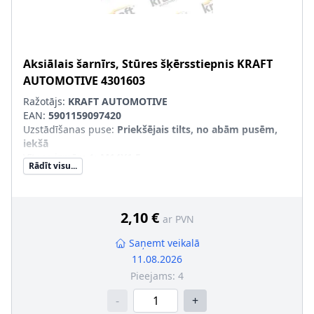
Aksiālais šarnīrs, Stūres šķērsstiepnis
KRAFT
AUTOMOTIVE
4301603
Ražotājs:
KRAFT AUTOMOTIVE
EAN:
5901159097420
Uzstādīšanas puse
:
Priekšējais tilts, no abām pusēm,
iekšā
Vītnes izmērs 1
:
M14X1.5
Rādīt visu...
Vītnes izmērs 2
:
M12X1.5
Produkcijas numurs
:
4301603
2,10 €
ar PVN
Saņemt veikalā
11.08.2026
Pieejams:
4
-
+