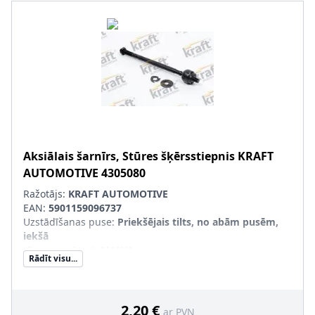
Aksiālais šarnīrs, Stūres šķērsstiepnis
KRAFT
AUTOMOTIVE
4305080
Ražotājs:
KRAFT AUTOMOTIVE
EAN:
5901159096737
Uzstādīšanas puse
:
Priekšējais tilts, no abām pusēm,
iekšā
Vītnes izmērs 1
:
M12X1
Rādīt visu...
Vītnes izmērs 2
:
M14X1.5
Produkcijas numurs
:
4305080
2,20 €
ar PVN