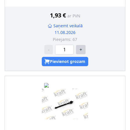
1,93 €
ar PVN
Saņemt veikalā
11.08.2026
Pieejams:
67
-
+
Pievienot grozam