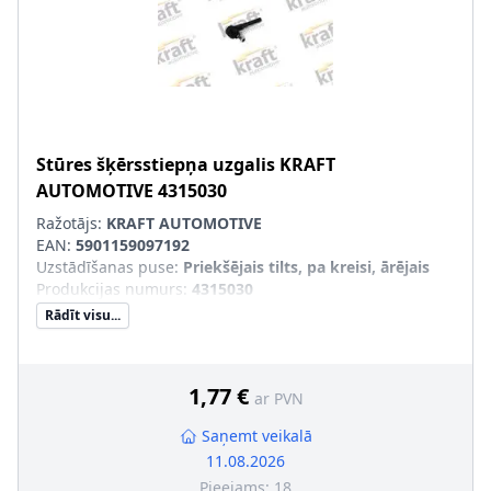
Stūres šķērsstiepņa uzgalis
KRAFT
AUTOMOTIVE
4315030
Ražotājs:
KRAFT AUTOMOTIVE
EAN:
5901159097192
Uzstādīšanas puse
:
Priekšējais tilts, pa kreisi, ārējais
Produkcijas numurs
:
4315030
Rādīt visu...
1,77 €
ar PVN
Saņemt veikalā
11.08.2026
Pieejams:
18