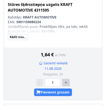
Stūres šķērsstiepņa uzgalis
KRAFT
AUTOMOTIVE
4311595
Ražotājs:
KRAFT AUTOMOTIVE
EAN:
5901159080224
Uzstādīšanas puse
:
Priekšējais tilts, pa labi, iekšā
Produkcijas numurs
:
4311595
Rādīt visu...
1,64 €
ar PVN
Saņemt veikalā
11.08.2026
Pieejams:
25
-
+
Pievienot grozam