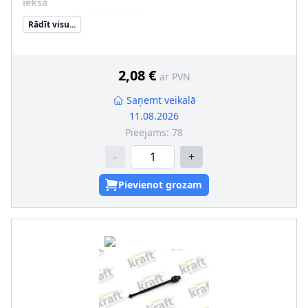
iekšā
Vītnes izmērs 1
:
M14X1.5
Rādīt visu...
Vītnes izmērs 2
:
M14X1.5
Produkcijas numurs
:
4300435
2,08 €
ar PVN
Saņemt veikalā
11.08.2026
Pieejams:
78
-
+
Pievienot grozam