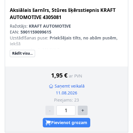
Aksiālais šarnīrs, Stūres šķērsstiepnis
KRAFT
AUTOMOTIVE
4305081
Ražotājs:
KRAFT AUTOMOTIVE
EAN:
5901159099615
Uzstādīšanas puse
:
Priekšējais tilts, no abām pusēm,
iekšā
Vītnes izmērs 1
:
M14X1.5
Rādīt visu...
Vītnes izmērs 2
:
M14X1.5
Produkcijas numurs
:
4305081
1,95 €
ar PVN
Saņemt veikalā
11.08.2026
Pieejams:
23
-
+
Pievienot grozam