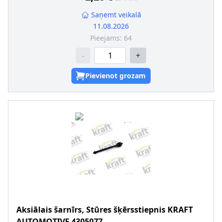
Saņemt veikalā
11.08.2026
Pieejams:
64
-
+
Pievienot grozam
Aksiālais šarnīrs, Stūres šķērsstiepnis
KRAFT
AUTOMOTIVE
4305077