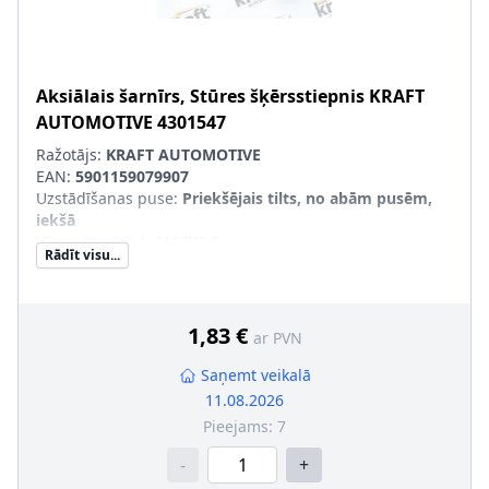
Aksiālais šarnīrs, Stūres šķērsstiepnis
KRAFT
AUTOMOTIVE
4301547
Ražotājs:
KRAFT AUTOMOTIVE
EAN:
5901159079907
Uzstādīšanas puse
:
Priekšējais tilts, no abām pusēm,
iekšā
Vītnes izmērs 1
:
M16X1.5
Rādīt visu...
Vītnes izmērs 2
:
M14X1.5
Produkcijas numurs
:
4301547
1,83 €
ar PVN
Saņemt veikalā
11.08.2026
Pieejams:
7
-
+