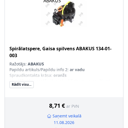
Spirālatspere, Gaisa spilvens
ABAKUS
134-01-
003
Ražotājs:
ABAKUS
Papildu artikuls/Papildu info 2
:
ar vadu
Spraudkontakta krāsa
:
oranžs
Montāža/demontāža jāveic kvalificētam personālam!
:
Rādīt visu...
8,71 €
ar PVN
Saņemt veikalā
11.08.2026