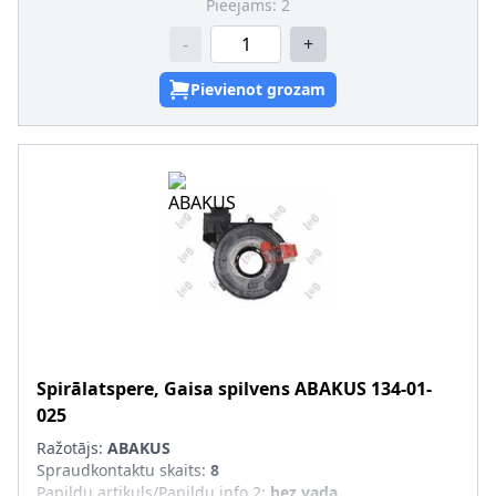
Pieejams:
2
-
+
Pievienot grozam
Spirālatspere, Gaisa spilvens
ABAKUS
134-01-
025
Ražotājs:
ABAKUS
Spraudkontaktu skaits
:
8
Papildu artikuls/Papildu info 2
:
bez vada