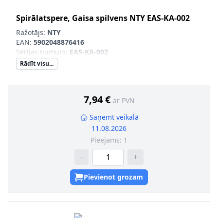
Spirālatspere, Gaisa spilvens
NTY
EAS-KA-002
Ražotājs:
NTY
EAN:
5902048876416
Sērijas numurs
:
EAS-KA-002
Rādīt visu...
7,94 €
ar PVN
Saņemt veikalā
11.08.2026
Pieejams:
1
-
+
Pievienot grozam