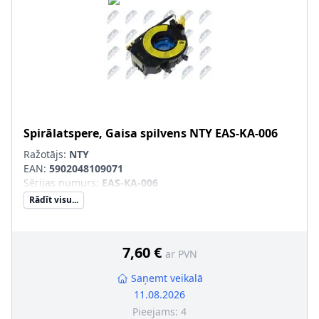
Spirālatspere, Gaisa spilvens
NTY
EAS-KA-006
Ražotājs:
NTY
EAN:
5902048109071
Sērijas numurs
:
EAS-KA-006
Rādīt visu...
7,60 €
ar PVN
Saņemt veikalā
11.08.2026
Pieejams:
4