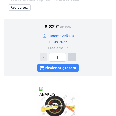
Montāža/demontāža jāveic kvalificētam personālam!
:
Rādīt visu...
8,82 €
ar PVN
Saņemt veikalā
11.08.2026
Pieejams:
7
-
+
Pievienot grozam