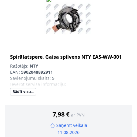
Spirālatspere, Gaisa spilvens
NTY
EAS-WW-001
Ražotājs:
NTY
EAN:
5902048892911
Savienojumu skaits
:
5
Ievērot servisa informāciju
:
Rādīt visu...
7,98 €
ar PVN
Saņemt veikalā
11.08.2026