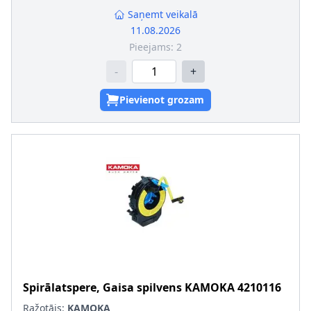
Saņemt veikalā
11.08.2026
Pieejams:
2
-
+
Pievienot grozam
Spirālatspere, Gaisa spilvens
KAMOKA
4210116
Ražotājs:
KAMOKA