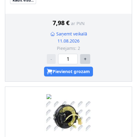
Rādīt visu...
7,98 €
ar PVN
Saņemt veikalā
11.08.2026
Pieejams:
2
-
+
Pievienot grozam