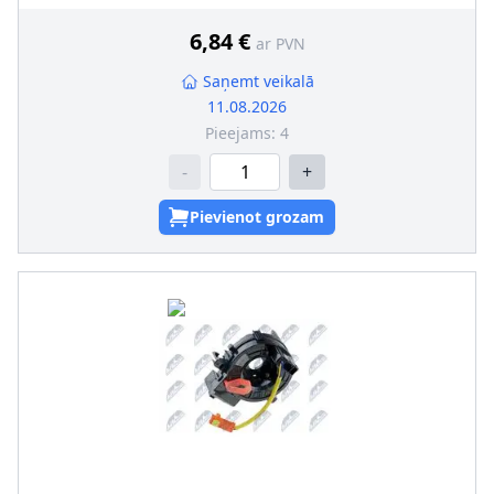
6,84 €
ar PVN
Saņemt veikalā
11.08.2026
Pieejams:
4
-
+
Pievienot grozam