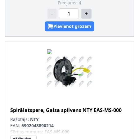
Pieejams:
4
-
+
Pievienot grozam
Spirālatspere, Gaisa spilvens
NTY
EAS-MS-000
Ražotājs:
NTY
EAN:
5902048890214
Sērijas numurs
:
EAS-MS-000