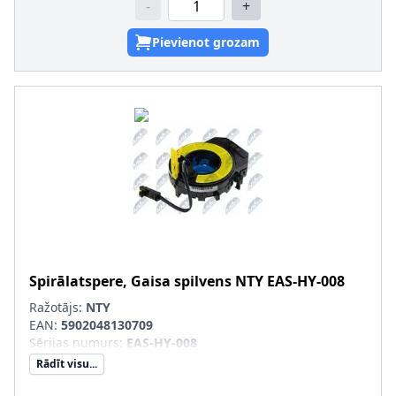
-
+
Pievienot grozam
Spirālatspere, Gaisa spilvens
NTY
EAS-HY-008
Ražotājs:
NTY
EAN:
5902048130709
Sērijas numurs
:
EAS-HY-008
Rādīt visu...