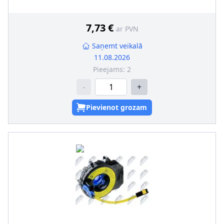
7,73 €
ar PVN
Saņemt veikalā
11.08.2026
Pieejams:
2
-
+
Pievienot grozam