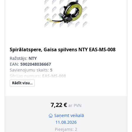
Spirālatspere, Gaisa spilvens
NTY
EAS-MS-008
Ražotājs:
NTY
EAN:
5902048036667
Savienojumu skaits
:
5
Sērijas numurs
:
EAS-MS-008
Rādīt visu...
7,22 €
ar PVN
Saņemt veikalā
11.08.2026
Pieejams:
2