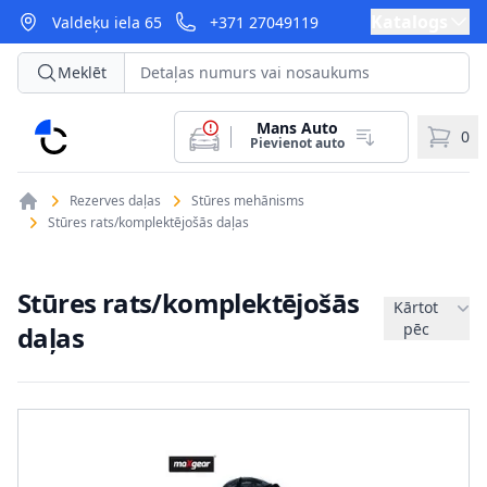
Katalogs
Valdeķu iela 65
+371 27049119
Meklēt
Mans Auto
CarParts
0
Pievienot auto
Rezerves daļas
Stūres mehānisms
Stūres rats/komplektējošās daļas
Stūres rats/komplektējošās
Kārtot
pēc
daļas