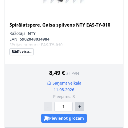
Spirālatspere, Gaisa spilvens
NTY
EAS-TY-010
Ražotājs:
NTY
EAN:
5902048034984
Sērijas numurs
:
EAS-TY-010
Rādīt visu...
8,49 €
ar PVN
Saņemt veikalā
11.08.2026
Pieejams:
3
-
+
Pievienot grozam