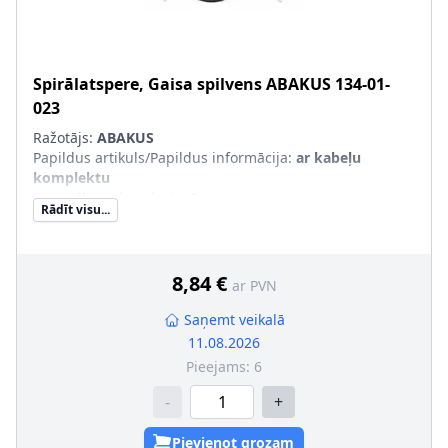
Spirālatspere, Gaisa spilvens
ABAKUS
134-01-
023
Ražotājs:
ABAKUS
Papildus artikuls/Papildus informācija
:
ar kabeļu
komplektu
Spraudkontaktu skaits
:
2
Rādīt visu...
Spraudkontakta krāsa
:
dzeltens
Montāža/demontāža jāveic kvalificētam personālam!
:
8,84 €
ar PVN
Saņemt veikalā
11.08.2026
Pieejams:
6
-
+
Pievienot grozam