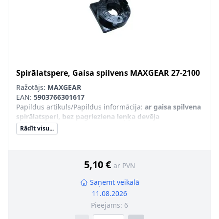
Spirālatspere, Gaisa spilvens
MAXGEAR
27-2100
Ražotājs:
MAXGEAR
EAN:
5903766301617
Papildus artikuls/Papildus informācija
:
ar gaisa spilvena
spirālatsperi, bez pagrieziena leņķa devēja
Rādīt visu...
5,10 €
ar PVN
Saņemt veikalā
11.08.2026
Pieejams:
6