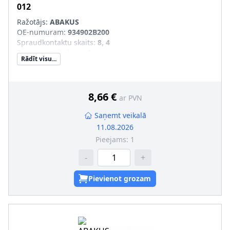
012
Ražotājs:
ABAKUS
OE-numuram
:
934902B200
Spraudkontaktu skaits
:
8, 4
Savienojumu skaits
:
3
Rādīt visu...
Montāža/demontāža jāveic kvalificētam personālam!
:
8,66 €
ar PVN
Saņemt veikalā
11.08.2026
Pieejams:
1
-
+
Pievienot grozam