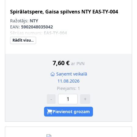
Spirālatspere, Gaisa spilvens
NTY
EAS-TY-004
Ražotājs:
NTY
EAN:
5902048035042
Sērijas numurs
:
EAS-TY-004
Rādīt visu...
7,60 €
ar PVN
Saņemt veikalā
11.08.2026
Pieejams:
1
-
+
Pievienot grozam