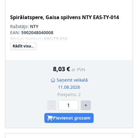
Spirālatspere, Gaisa spilvens
NTY
EAS-TY-014
Ražotājs:
NTY
EAN:
5902048040008
Sērijas numurs
:
EAS-TY-014
Rādīt visu...
8,03 €
ar PVN
Saņemt veikalā
11.08.2026
Pieejams:
2
-
+
Pievienot grozam