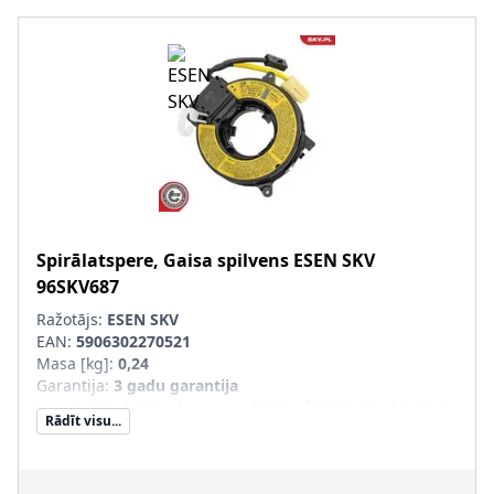
Spirālatspere, Gaisa spilvens
ESEN SKV
96SKV687
Ražotājs:
ESEN SKV
EAN:
5906302270521
Masa [kg]
:
0,24
Garantija
:
3 gadu garantija
Jaunā det. obl. jāsal. ar veco det.(īpaši OE/oriģ. det. Nr.)
:
Rādīt visu...