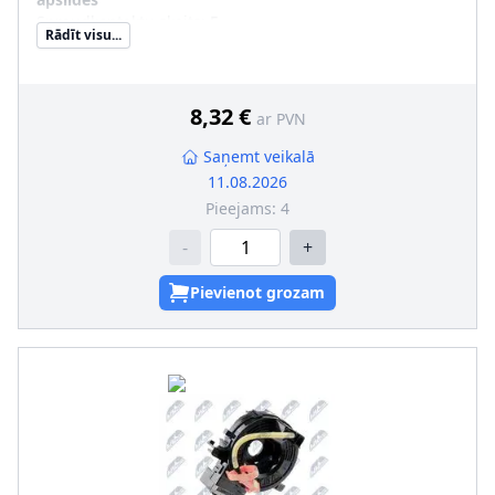
Spraudkontaktu skaits
:
5
Rādīt visu...
Papildu artikuls/Papildu info 2
:
bez vada
Montāža/demontāža jāveic kvalificētam personālam!
:
8,32 €
ar PVN
Saņemt veikalā
11.08.2026
Pieejams:
4
-
+
Pievienot grozam