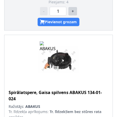
Pieejams:
4
-
+
Pievienot grozam
Spirālatspere, Gaisa spilvens
ABAKUS
134-01-
024
Ražotājs:
ABAKUS
Tr. līdzekļa aprīkojums
:
Tr. līdzekļiem bez stūres rata
apsildes