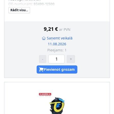
OE-numuram
:
93490-1J500
Rādīt visu...
9,21 €
ar PVN
Saņemt veikalā
11.08.2026
Pieejams:
1
-
+
Pievienot grozam