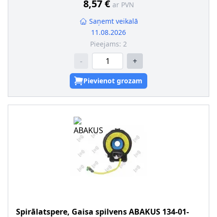
8,57 €
ar PVN
Saņemt veikalā
11.08.2026
Pieejams:
2
-
+
Pievienot grozam
Spirālatspere, Gaisa spilvens
ABAKUS
134-01-