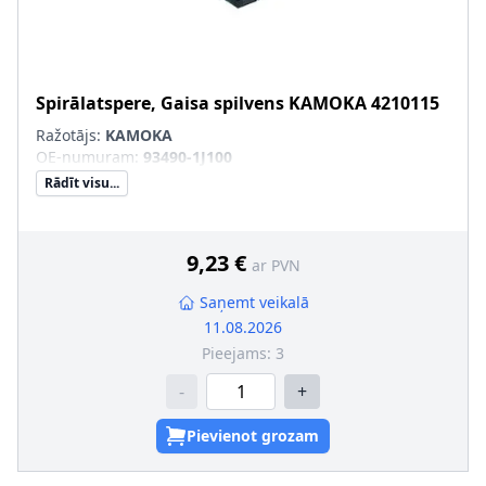
Spirālatspere, Gaisa spilvens
KAMOKA
4210115
Ražotājs:
KAMOKA
OE-numuram
:
93490-1J100
Rādīt visu...
9,23 €
ar PVN
Saņemt veikalā
11.08.2026
Pieejams:
3
-
+
Pievienot grozam