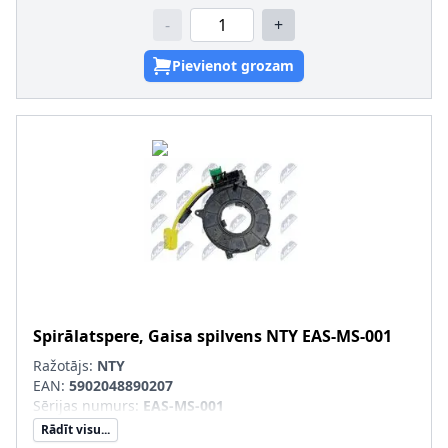
-
+
Pievienot grozam
Spirālatspere, Gaisa spilvens
NTY
EAS-MS-001
Ražotājs:
NTY
EAN:
5902048890207
Sērijas numurs
:
EAS-MS-001
Rādīt visu...