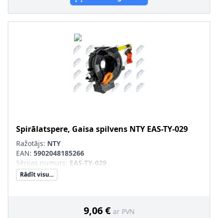
Spirālatspere, Gaisa spilvens
NTY
EAS-TY-029
Ražotājs:
NTY
EAN:
5902048185266
Sērijas numurs
:
EAS-TY-029
Rādīt visu...
9,06 €
ar PVN