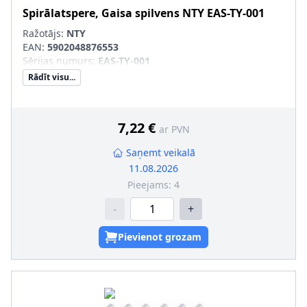
Spirālatspere, Gaisa spilvens
NTY
EAS-TY-001
Ražotājs:
NTY
EAN:
5902048876553
Sērijas numurs
:
EAS-TY-001
Rādīt visu...
7,22 €
ar PVN
Saņemt veikalā
11.08.2026
Pieejams:
4
-
+
Pievienot grozam