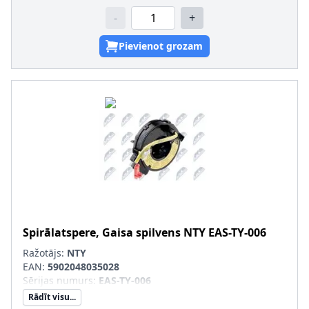
-
+
Pievienot grozam
Spirālatspere, Gaisa spilvens
NTY
EAS-TY-006
Ražotājs:
NTY
EAN:
5902048035028
Sērijas numurs
:
EAS-TY-006
Rādīt visu...