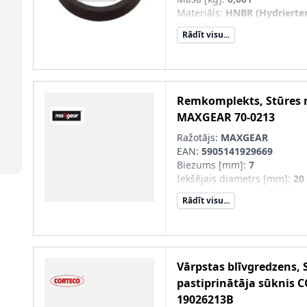
Materiāls
:
HNBR (Hydrierter 
Butadien-Kautschuk)
Rādīt visu...
Remkomplekts, Stūres
MAXGEAR
70-0213
Ražotājs:
MAXGEAR
EAN:
5905141929669
Biezums [mm]
:
7
Iekšējais diametrs [mm]
:
20
Ārējais diametrs [mm]
:
32
Rādīt visu...
Vārpstas blīvgredzens, 
pastiprinātāja sūknis
C
19026213B