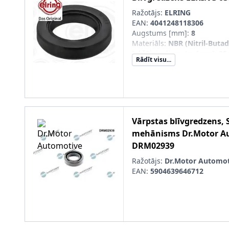
Ražotājs:
ELRING
EAN:
4041248118306
Augstums [mm]
:
8
Materiāls
:
NBR (Nitril-Buta
Iekšējais diametrs [mm]
:
25
Rādīt visu...
Ārējais diametrs [mm]
:
40
Vārpstas blīvgredzena tips
:
Putekļusargs
:
ar putekļu ai
Vārpstas blīvgredzens, 
mehānisms
Dr.Motor A
DRM02939
Ražotājs:
Dr.Motor Automot
EAN:
5904639646712