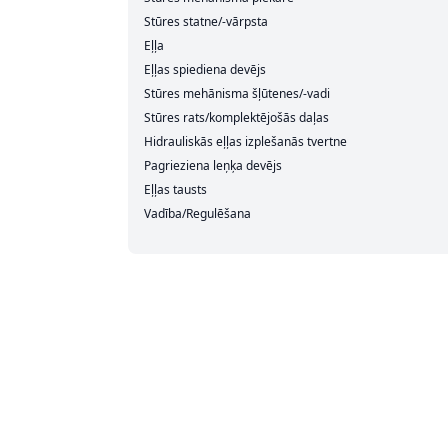
Stūres statne/-vārpsta
Eļļa
Eļļas spiediena devējs
Stūres mehānisma šļūtenes/-vadi
Stūres rats/komplektējošās daļas
Hidrauliskās eļļas izplešanās tvertne
Pagrieziena leņķa devējs
Eļļas tausts
Vadība/Regulēšana