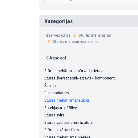
Kategorijas
Rezerves daļas
Stūres mehānisms
Stūres mehānisms/-sūknis
Atpakaļ
Stūres mehānisma pārvada detaļas
Stūres šķērsstiepņi/-atsevišķi komponenti
Šarnīri
Eļļas radiators
Stūres mehānisms/-sūknis
Putekļusargs/ Blīve
Stūres svira
Stūres vadības amortizators
Stūres iekārtas filtrs
Stūres mehānisma piekare