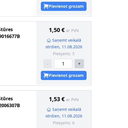
Pievienot grozam
1,50 €
Stūres
ar PVN
9016677B
Saņemt veikalā
otrdien, 11.08.2026
Pieejams:
5
-
+
dien-Kautschuk)
zsargmaliņu
Pievienot grozam
9
1,53 €
Stūres
ar PVN
2006307B
Saņemt veikalā
otrdien, 11.08.2026
Pieejams:
6