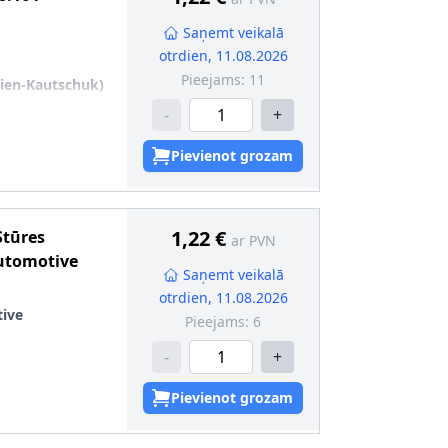
Saņemt veikalā
otrdien, 11.08.2026
Pieejams:
11
dien-Kautschuk)
-
+
AS
Pievienot grozam
zsargmaliņu
1,22 €
Stūres
ar PVN
utomotive
Saņemt veikalā
otrdien, 11.08.2026
ive
Pieejams:
6
-
+
Pievienot grozam