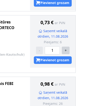
8
Pievienot grozam
0,73 €
Stūres
ar PVN
ORTECO
Saņemt veikalā
otrdien, 11.08.2026
Pieejams:
6
-
+
dien-Kautschuk)
zsargmaliņu
Pievienot grozam
6
0,98 €
nis
FEBI
ar PVN
Saņemt veikalā
otrdien, 11.08.2026
Pieejams:
26