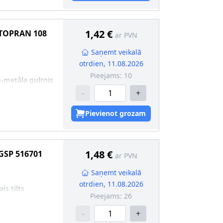
1,42 €
TOPRAN
108
ar PVN
Saņemt veikalā
otrdien, 11.08.2026
Pieejams:
10
-metāla gultnis
-
+
Pievienot grozam
1,48 €
GSP
516701
ar PVN
Saņemt veikalā
otrdien, 11.08.2026
is tilts
Pieejams:
26
-
+