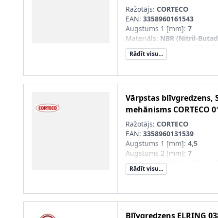
Ražotājs:
CORTECO
EAN:
3358960161543
Augstums 1 [mm]
:
7
Materiāls
:
NBR (Nitril-Buta
Putekļusargs
:
ar putekļu ai
Rādīt visu...
Ārējais diametrs 1 [mm]
:
34
Iekšējais diametrs 1 [mm]
:
2
Vārpstas blīvgredzens, 
mehānisms
CORTECO
0
Ražotājs:
CORTECO
EAN:
3358960131539
Augstums 1 [mm]
:
4,5
Augstums 2 [mm]
:
7
Materiāls
:
NBR (Nitril-Buta
Rādīt visu...
Putekļusargs
:
ar putekļu ai
Ārējais diametrs 1 [mm]
:
34
Iekšējais diametrs 1 [mm]
:
2
Blīvgredzens
ELRING
03