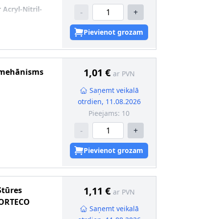
Acryl-Nitril-
-
+
Pievienot grozam
1,01 €
 mehānisms
ar PVN
Saņemt veikalā
otrdien, 11.08.2026
Pieejams:
10
-
+
Pievienot grozam
1,11 €
Stūres
ar PVN
ORTECO
Saņemt veikalā