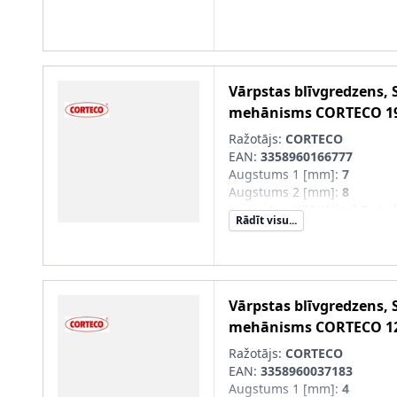
Vārpstas blīvgredzens, 
mehānisms
CORTECO
1
Ražotājs:
CORTECO
EAN:
3358960166777
Augstums 1 [mm]
:
7
Augstums 2 [mm]
:
8
Materiāls
:
NBR (Nitril-Buta
Rādīt visu...
Putekļusargs
:
ar putekļu ai
Ārējais diametrs 1 [mm]
:
32
Iekšējais diametrs 1 [mm]
:
1
Vārpstas blīvgredzens, 
mehānisms
CORTECO
1
Ražotājs:
CORTECO
EAN:
3358960037183
Augstums 1 [mm]
:
4