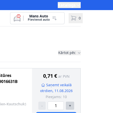
Katalogs
Mans Auto
0
Pievienot auto
Kārtot pēc
0,71 €
Stūres
ar PVN
9016631B
Saņemt veikalā
otrdien, 11.08.2026
Pieejams:
10
dien-Kautschuk)
-
+