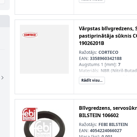
Iekšējais diametrs 1 [mm]
:
2
Vārpstas blīvgredzens, 
pastiprinātāja sūknis
C
19026201B
Ražotājs:
CORTECO
EAN:
3358960342188
Augstums 1 [mm]
:
7
Materiāls
:
NBR (Nitril-Buta
Putekļusargs
:
ar putekļu ai
Rādīt visu...
Ārējais diametrs 1 [mm]
:
30
Iekšējais diametrs 1 [mm]
:
1
Blīvgredzens, servosūk
BILSTEIN
106602
Ražotājs:
FEBI BILSTEIN
EAN:
4054224066027
Masa [kg]
:
0,001