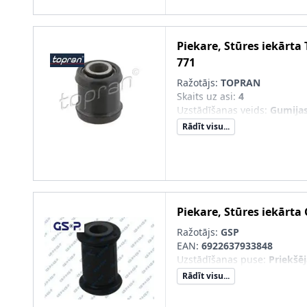
Piekare, Stūres iekārta
771
Ražotājs:
TOPRAN
Skaits uz asi
:
4
Uzstādīšanas veids
:
Gumijas
Rādīt visu...
Piekare, Stūres iekārta
Ražotājs:
GSP
EAN:
6922637933848
Uzstādīšanas puse
:
Priekšēja
Rādīt visu...