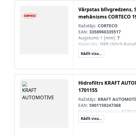
Vārpstas blīvgredzens, 
mehānisms
CORTECO
1
Ražotājs:
CORTECO
EAN:
3358960335517
Augstums 1 [mm]
:
7
Materiāls
:
NBR (Nitril-Buta
Ārējais diametrs 1 [mm]
:
38
Rādīt visu...
Iekšējais diametrs 1 [mm]
:
2
Hidrofiltrs
KRAFT AUTO
1701155
Ražotājs:
KRAFT AUTOMOTI
EAN:
5901159247368
Produkcijas numurs
:
K1701
Rādīt visu...