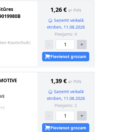
1,26 €
Stūres
ar PVN
9019980B
Saņemt veikalā
otrdien, 11.08.2026
Pieejams:
4
dien-Kautschuk)
-
+
8
Pievienot grozam
1,39 €
MOTIVE
ar PVN
Saņemt veikalā
VE
otrdien, 11.08.2026
Pieejams:
2
155
-
+
Pievienot grozam