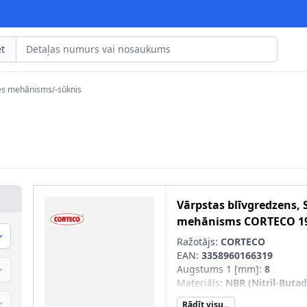
t
es mehānisms/-sūknis
Vārpstas blīvgredzens, 
mehānisms
CORTECO
1
Ražotājs:
CORTECO
EAN:
3358960166319
Augstums 1 [mm]
:
8
Materiāls
:
NBR (Nitril-Buta
Ārējais diametrs 1 [mm]
:
40
Rādīt visu...