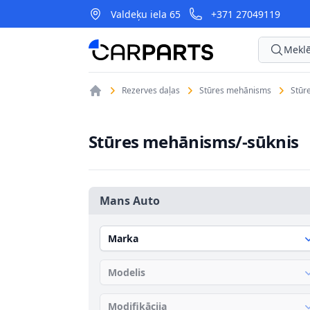
Valdeķu iela 65
+371 27049119
CarParts
Meklē
Rezerves daļas
Stūres mehānisms
Stūr
Stūres mehānisms/-sūknis
Mans Auto
Marka
Modelis
Modifikācija