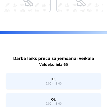
Footer
Darba laiks preču saņemšanai veikalā
Valdeķu iela 65
Pr.
9:00 – 18:00
Ot.
9:00 – 18:00