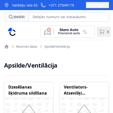
Katalogs
Valdeķu iela 65
+371 27049119
Meklēt
Mans Auto
CarParts
0
Pievienot auto
Rezerves daļas
Apsilde/Ventilācija
Apsilde/Ventilācija
Dzesēšanas
Ventilators-
šķidruma sildīšana
Atsevišķi
komponenti