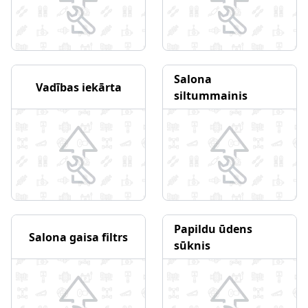
Salona
Vadības iekārta
siltummainis
Papildu ūdens
Salona gaisa filtrs
sūknis