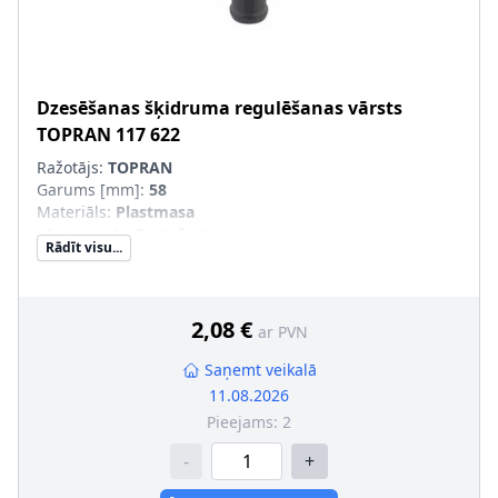
Dzesēšanas šķidruma regulēšanas vārsts
TOPRAN
117 622
Ražotājs:
TOPRAN
Garums [mm]
:
58
Materiāls
:
Plastmasa
Vārsta veids
:
Pretvārsts
Rādīt visu...
Ārējais diametrs 1 [mm]
:
20
Ārējais diametrs 2 [mm]
:
25
rekomendēto remonta paplašinājumu skat. piederumu
sarakstā
:
2,08 €
ar PVN
Saņemt veikalā
11.08.2026
Pieejams:
2
-
+