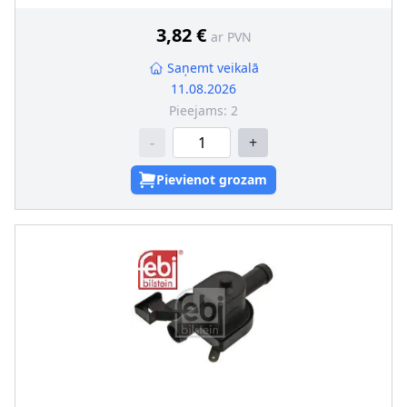
3,82 €
ar PVN
Saņemt veikalā
11.08.2026
Pieejams:
2
-
+
Pievienot grozam