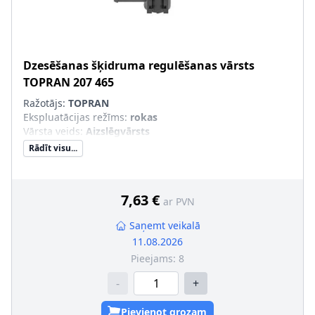
Dzesēšanas šķidruma regulēšanas vārsts
TOPRAN
207 465
Ražotājs:
TOPRAN
Ekspluatācijas režīms
:
rokas
Vārsta veids
:
Aizslēgvārsts
Rādīt visu...
7,63 €
ar PVN
Saņemt veikalā
11.08.2026
Pieejams:
8
-
+
Pievienot grozam