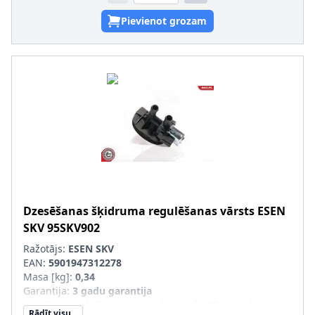
Pievienot grozam
Dzesēšanas šķidruma regulēšanas vārsts
ESEN
SKV
95SKV902
Ražotājs:
ESEN SKV
EAN:
5901947312278
Masa [kg]
:
0,34
Garantija
:
3 gadu garantija
Jaunā det. obl. jāsal. ar veco det.(īpaši OE/oriģ. det. Nr.)
:
Rādīt visu...