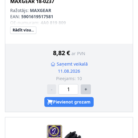
MAXGEAR
18-0237
Ražotājs:
MAXGEAR
EAN:
5901619517581
OE-numuram
:
4A0 819 809
Rādīt visu...
8,82 €
ar PVN
Saņemt veikalā
11.08.2026
Pieejams:
10
-
+
Pievienot grozam