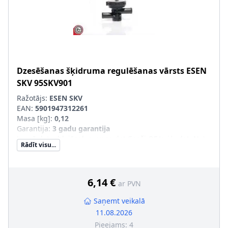
Dzesēšanas šķidruma regulēšanas vārsts
ESEN
SKV
95SKV901
Ražotājs:
ESEN SKV
EAN:
5901947312261
Masa [kg]
:
0,12
Garantija
:
3 gadu garantija
Jaunā det. obl. jāsal. ar veco det.(īpaši OE/oriģ. det. Nr.)
:
Rādīt visu...
6,14 €
ar PVN
Saņemt veikalā
11.08.2026
Pieejams:
4