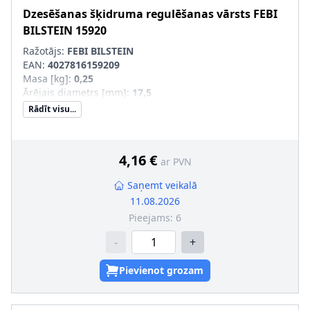
Dzesēšanas šķidruma regulēšanas vārsts
FEBI
BILSTEIN
15920
Ražotājs:
FEBI BILSTEIN
EAN:
4027816159209
Masa [kg]
:
0,25
Ārējais diametrs [mm]
:
17,5
Rādīt visu...
4,16 €
ar PVN
Saņemt veikalā
11.08.2026
Pieejams:
6
-
+
Pievienot grozam