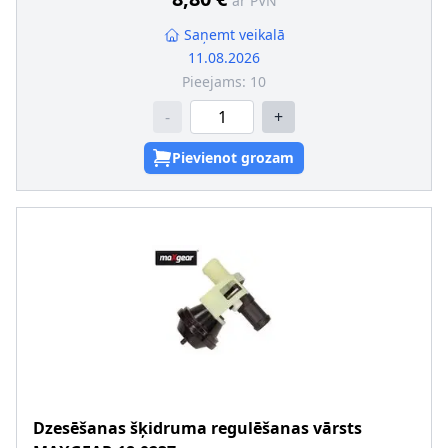
ar PVN
Saņemt veikalā
11.08.2026
Pieejams:
10
-
+
Pievienot grozam
Dzesēšanas šķidruma regulēšanas vārsts