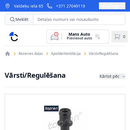
Katalogs
Valdeķu iela 65
+371 27049119
Meklēt
Mans Auto
CarParts
0
Pievienot auto
Rezerves daļas
Apsilde/Ventilācija
Vārsti/Regulēšana
Vārsti/Regulēšana
Kārtot pēc