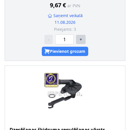
9,67 €
ar PVN
Saņemt veikalā
11.08.2026
Pieejams:
3
-
+
Pievienot grozam
Dzesēšanas šķidruma regulēšanas vārsts