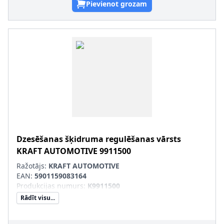
Pievienot grozam
Dzesēšanas šķidruma regulēšanas vārsts
KRAFT AUTOMOTIVE
9911500
Ražotājs:
KRAFT AUTOMOTIVE
EAN:
5901159083164
Produkcijas numurs
:
K9911500
Rādīt visu...