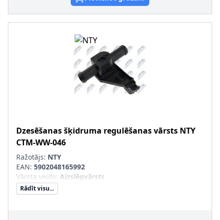
Dzesēšanas šķidruma regulēšanas vārsts
NTY
CTM-WW-046
Ražotājs:
NTY
EAN:
5902048165992
Vārsta veids
:
Aizslēgvārsts
Rādīt visu...