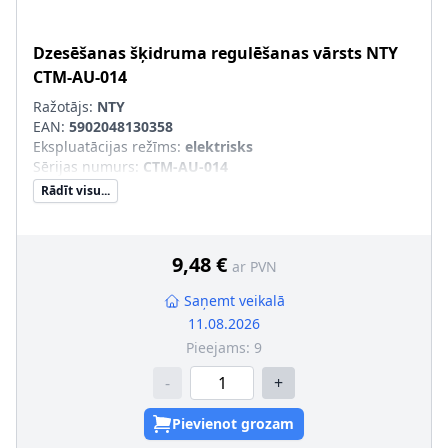
Dzesēšanas šķidruma regulēšanas vārsts
NTY
CTM-AU-014
Ražotājs:
NTY
EAN:
5902048130358
Ekspluatācijas režīms
:
elektrisks
Sērijas numurs
:
CTM-AU-014
Rādīt visu...
9,48 €
ar PVN
Saņemt veikalā
11.08.2026
Pieejams:
9
-
+
Pievienot grozam