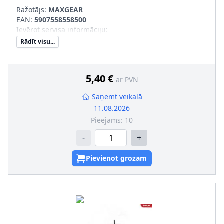
Ražotājs:
MAXGEAR
EAN:
5907558558500
Ievērot servisa informāciju
:
Rādīt visu...
5,40 €
ar PVN
Saņemt veikalā
11.08.2026
Pieejams:
10
-
+
Pievienot grozam