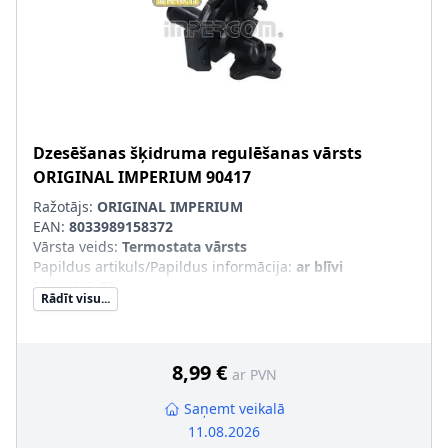
Dzesēšanas šķidruma regulēšanas vārsts
ORIGINAL IMPERIUM
90417
Ražotājs:
ORIGINAL IMPERIUM
EAN:
8033989158372
Vārsta veids
:
Termostata vārsts
Papildus artikuls/Papildus informācija
:
ar blīvi
Masa [g]
:
58
Rādīt visu...
8,99 €
ar PVN
Saņemt veikalā
11.08.2026