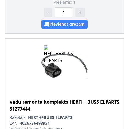
Pieejams:
1
-
+
Pievienot grozam
Vadu remonta komplekts
HERTH+BUSS ELPARTS
51277444
Ražotājs:
HERTH+BUSS ELPARTS
EAN:
4026736498931
Ražotāja ierobežojums
:
VAG