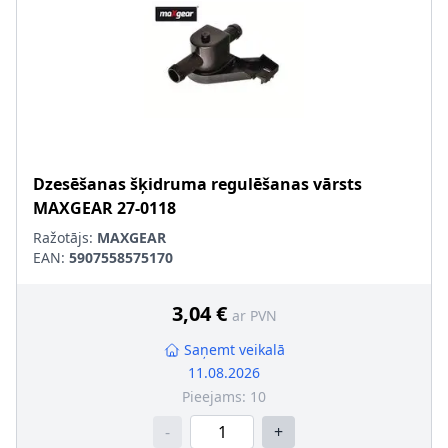
Dzesēšanas šķidruma regulēšanas vārsts
MAXGEAR
27-0118
Ražotājs:
MAXGEAR
EAN:
5907558575170
3,04 €
ar PVN
Saņemt veikalā
11.08.2026
Pieejams:
10
-
+