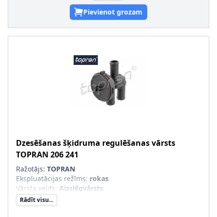
Pievienot grozam
Dzesēšanas šķidruma regulēšanas vārsts
TOPRAN
206 241
Ražotājs:
TOPRAN
Ekspluatācijas režīms
:
rokas
Vārsta veids
:
Aizslēgvārsts
Rādīt visu...