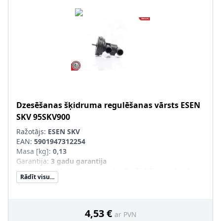
Dzesēšanas šķidruma regulēšanas vārsts
ESEN
SKV
95SKV900
Ražotājs:
ESEN SKV
EAN:
5901947312254
Masa [kg]
:
0,13
Garantija
:
3 gadu garantija
Jaunā det. obl. jāsal. ar veco det.(īpaši OE/oriģ. det. Nr.)
:
Rādīt visu...
4,53 €
ar PVN