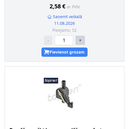
2,58 €
ar PVN
Saņemt veikalā
11.08.2026
Pieejams:
52
-
+
Pievienot grozam