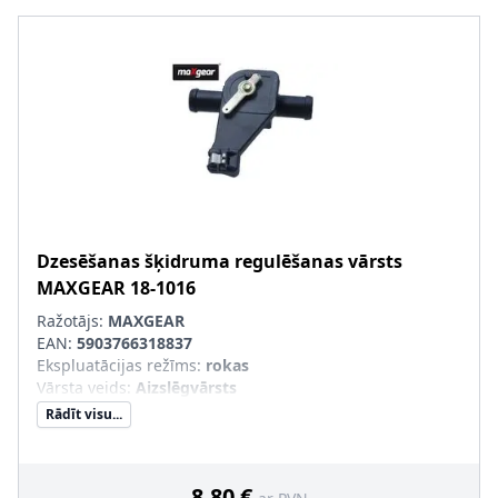
Dzesēšanas šķidruma regulēšanas vārsts
MAXGEAR
18-1016
Ražotājs:
MAXGEAR
EAN:
5903766318837
Ekspluatācijas režīms
:
rokas
Vārsta veids
:
Aizslēgvārsts
Rādīt visu...
8,80 €