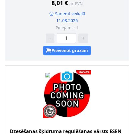
8,01 €
ar PVN
Saņemt veikalā
11.08.2026
Pieejams:
1
-
+
Pievienot grozam
Dzesēšanas šķidruma regulēšanas vārsts
ESEN