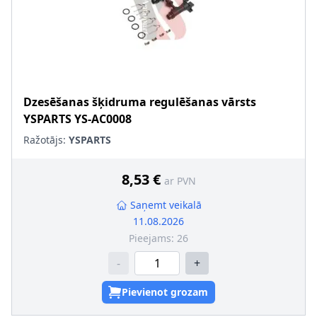
Dzesēšanas šķidruma regulēšanas vārsts
YSPARTS
YS-AC0008
Ražotājs:
YSPARTS
8,53 €
ar PVN
Saņemt veikalā
11.08.2026
Pieejams:
26
-
+
Pievienot grozam