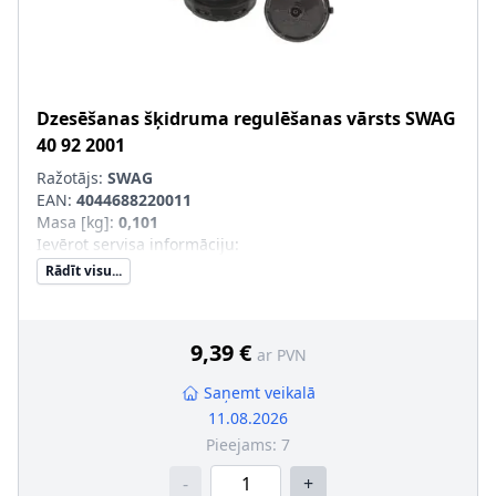
Dzesēšanas šķidruma regulēšanas vārsts
SWAG
40 92 2001
Ražotājs:
SWAG
EAN:
4044688220011
Masa [kg]
:
0,101
Ievērot servisa informāciju
:
Rādīt visu...
9,39 €
ar PVN
Saņemt veikalā
11.08.2026
Pieejams:
7
-
+