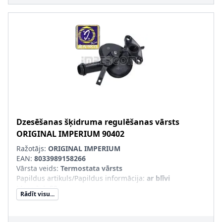
Dzesēšanas šķidruma regulēšanas vārsts
ORIGINAL IMPERIUM
90402
Ražotājs:
ORIGINAL IMPERIUM
EAN:
8033989158266
Vārsta veids
:
Termostata vārsts
Papildus artikuls/Papildus informācija
:
ar blīvi
Masa [g]
:
58
Rādīt visu...