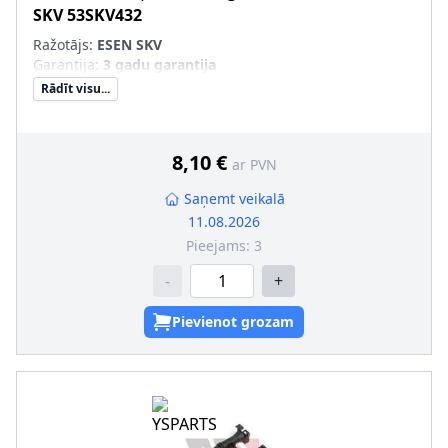
SKV
53SKV432
Ražotājs:
ESEN SKV
Garantija
:
3 gadu garantija
Rādīt visu...
8,10 €
ar PVN
Saņemt veikalā
11.08.2026
Pieejams:
3
-
+
Pievienot grozam