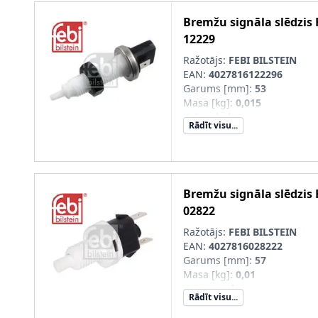
Bremžu signāla slēdzis
12229
Ražotājs:
FEBI BILSTEIN
EAN:
4027816122296
Garums [mm]
:
53
Masa [kg]
:
0,015
Krāsa
:
balts
Rādīt visu...
Ekspluatācijas režīms
:
elekt
Materiāls
:
Plastmasa
Uzgriežņu atslēgas izmērs
:
Ārējais diametrs [mm]
:
25,5
Savienojumu skaits
:
2
Bremžu signāla slēdzis
Pievada veids
:
Spiediena va
02822
Vītnes garums [mm]
:
38
Skrūves garums zem galvas
Ražotājs:
FEBI BILSTEIN
Ārējās vītnes izmērs
:
M12 x 
EAN:
4027816028222
Garums [mm]
:
57
Masa [kg]
:
0,01
Krāsa
:
melns
Rādīt visu...
Ekspluatācijas režīms
:
elekt
Materiāls
:
Plastmasa