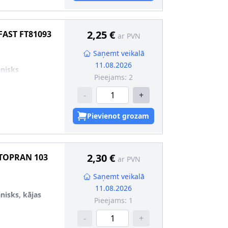
22
dība
2,25 €
FAST
FT81093
ar PVN
1,5
Saņemt veikalā
11.08.2026
nisks
Pieejams:
2
-
+
Pievienot grozam
2,30 €
TOPRAN
103
ar PVN
Saņemt veikalā
11.08.2026
isks, kājas
Pieejams:
1
-
+
rma
:
leņķa