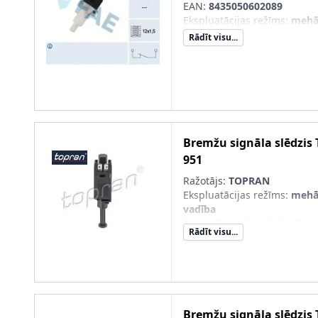
EAN:
8435050602089
Ekspluatācijas režīms
:
mehā
Rādīt visu...
Bremžu signāla slēdzis
951
Ražotājs:
TOPRAN
Ekspluatācijas režīms
:
mehān
vadība
Spraudkontaktu skaits
:
2
Rādīt visu...
Spraudkontakta korpusa fo
Bremžu signāla slēdzis