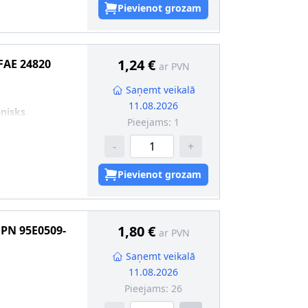
Pievienot grozam
1,24 €
FAE
24820
ar PVN
Saņemt veikalā
11.08.2026
nisks
Pieejams:
1
-
+
Pievienot grozam
1,80 €
JPN
95E0509-
ar PVN
Saņemt veikalā
11.08.2026
Pieejams:
26