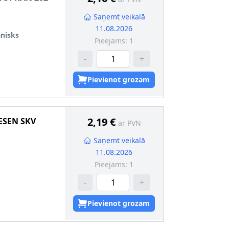
Saņemt veikalā
11.08.2026
nisks
Pieejams:
1
ans
-
+
Pievienot grozam
2,19 €
ESEN SKV
ar PVN
Saņemt veikalā
11.08.2026
Pieejams:
1
-
+
 det.(īpaši
Pievienot grozam