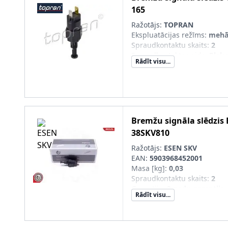
165
Ražotājs:
TOPRAN
Ekspluatācijas režīms
:
mehā
Spraudkontaktu skaits
:
2
Spraudkontakta veids
:
Plak
Rādīt visu...
spraudkontakts
Bremžu signāla slēdzis
38SKV810
Ražotājs:
ESEN SKV
EAN:
5903968452001
Masa [kg]
:
0,03
Spraudkontaktu skaits
:
2
Garantija
:
3 gadu garantija
Rādīt visu...
Jaunā det. obl. jāsal. ar veco
OE/oriģ. det. Nr.)
: