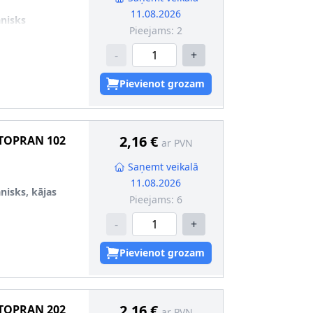
11.08.2026
nisks
Pieejams:
2
-
+
Pievienot grozam
2,16 €
TOPRAN
102
ar PVN
Saņemt veikalā
11.08.2026
isks, kājas
Pieejams:
6
-
+
rma
:
leņķa
Pievienot grozam
2,16 €
TOPRAN
202
ar PVN