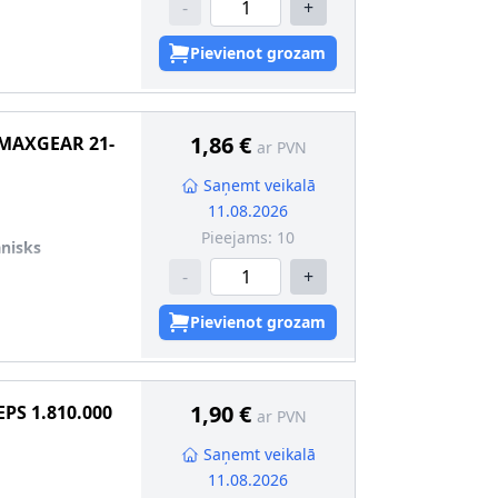
-
+
Pievienot grozam
1,86 €
MAXGEAR
21-
ar PVN
Saņemt veikalā
11.08.2026
Pieejams:
10
nisks
-
+
Pievienot grozam
1,90 €
EPS
1.810.000
ar PVN
Saņemt veikalā
11.08.2026