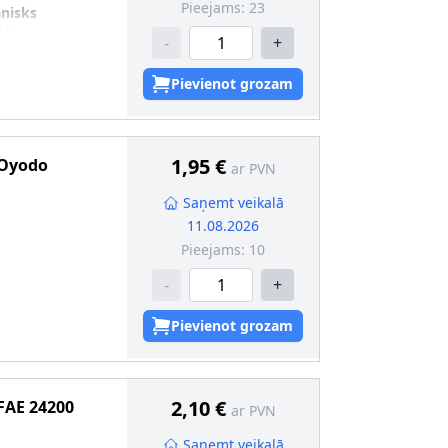
Pieejams:
23
nisks
19
-
+
Pievienot grozam
1,95 €
Oyodo
ar PVN
Saņemt veikalā
11.08.2026
Pieejams:
10
-
+
Pievienot grozam
2,10 €
FAE
24200
ar PVN
Saņemt veikalā