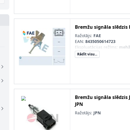
Bremžu signāla slēdzis
Ražotājs:
FAE
EAN:
8435050614723
Ekspluatācijas režīms
:
mehā
Rādīt visu...
Bremžu signāla slēdzis
JPN
Ražotājs:
JPN