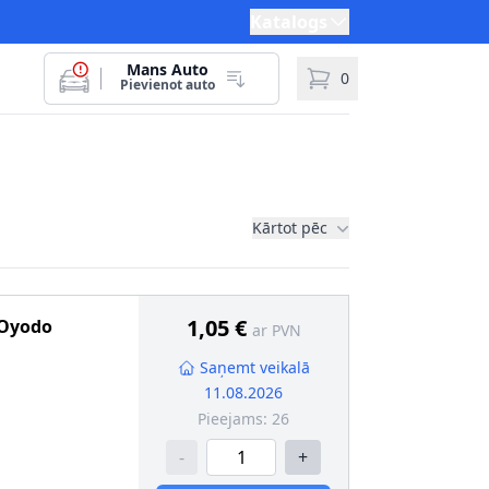
Katalogs
Mans Auto
0
Pievienot auto
Kārtot pēc
1,05 €
Oyodo
ar PVN
Saņemt veikalā
11.08.2026
Pieejams:
26
-
+