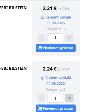
2,21 €
FEBI BILSTEIN
ar PVN
Saņemt veikalā
11.08.2026
Pieejams:
1
-
+
risks
Pievienot grozam
14, 19
2,24 €
FEBI BILSTEIN
ar PVN
dība
Saņemt veikalā
 [mm]
:
43
11.08.2026
1,5
Pieejams:
2
-
+
risks
Pievienot grozam