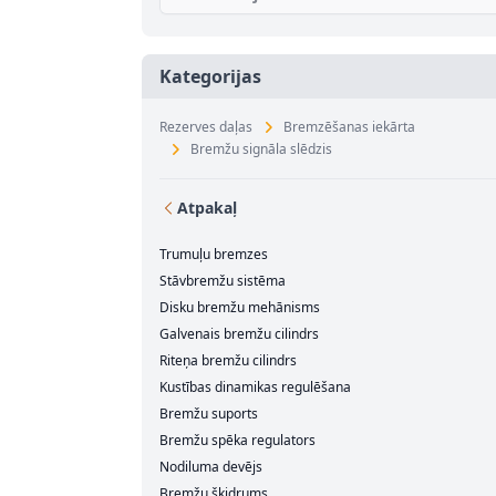
Kategorijas
Rezerves daļas
Bremzēšanas iekārta
Bremžu signāla slēdzis
Atpakaļ
Trumuļu bremzes
Stāvbremžu sistēma
Disku bremžu mehānisms
Galvenais bremžu cilindrs
Riteņa bremžu cilindrs
Kustības dinamikas regulēšana
Bremžu suports
Bremžu spēka regulators
Nodiluma devējs
Bremžu šķidrums