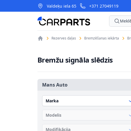
Valdeķu iela 65
+371 27049119
CarParts
Meklē
Rezerves daļas
Bremzēšanas iekārta
Br
Bremžu signāla slēdzis
Mans Auto
Marka
Modelis
Modifikācija