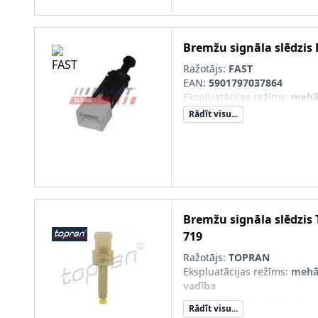
Uzgriežņu atslēgas izmērs
:
Savienojumu skaits
:
2
Pievada veids
:
Spiediena va
Bremžu signāla slēdzis
Vītnes garums [mm]
:
15
Ražotājs:
FAST
Ārējās vītnes izmērs
:
M12 x 
EAN:
5901797037864
Ekspluatācijas režīms
:
mehā
Rādīt visu...
Bremžu signāla slēdzis
719
Ražotājs:
TOPRAN
Ekspluatācijas režīms
:
mehān
vadība
Spraudkontaktu skaits
:
2
Rādīt visu...
Spraudkontakta korpusa fo