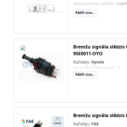
Ekspluatācijas režīms
:
mehā
Uzgriežņu atslēgas izmērs
:
Rādīt visu...
Bremžu signāla slēdzis
95E0011-OYO
Ražotājs:
Oyodo
Spraudkontaktu skaits
:
2
Rādīt visu...
Bremžu signāla slēdzis
Ražotājs:
FAE