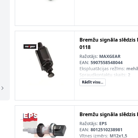
Bremžu signāla slēdzis
0118
Ražotājs:
MAXGEAR
EAN:
5907558548044
Ekspluatācijas režīms
:
mehā
Spraudkontaktu skaits
:
2
Rādīt visu...
Bremžu signāla slēdzis
Ražotājs:
EPS
EAN:
8012510238981
Vītnes izmērs
:
M12x1,5