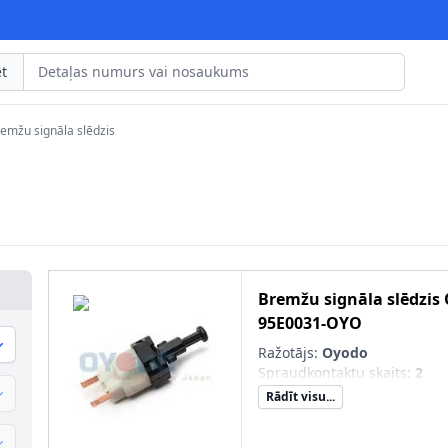
t
emžu signāla slēdzis
Bremžu signāla slēdzis
95E0031-OYO
Ražotājs:
Oyodo
Spraudkontaktu skaits
:
2
Rādīt visu...