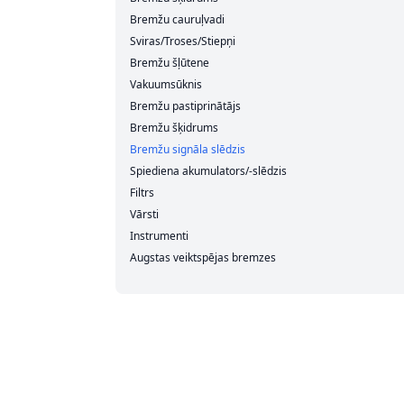
Bremžu cauruļvadi
Sviras/Troses/Stiepņi
Bremžu šļūtene
Vakuumsūknis
Bremžu pastiprinātājs
Bremžu šķidrums
Bremžu signāla slēdzis
Spiediena akumulators/-slēdzis
Filtrs
Vārsti
Instrumenti
Augstas veiktspējas bremzes