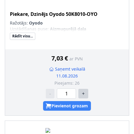
Piekare, Dzinējs
Oyodo
50K8010-OYO
Ražotājs:
Oyodo
Uzstādīšanas puse
:
Aizmugurējā daļa
Rādīt visu...
7,03 €
ar PVN
Saņemt veikalā
11.08.2026
Pieejams:
26
-
+
Pievienot grozam