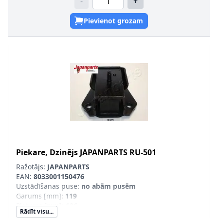
-
+
Pievienot grozam
Piekare, Dzinējs
JAPANPARTS
RU-501
Ražotājs:
JAPANPARTS
EAN:
8033001150476
Uzstādīšanas puse
:
no abām pusēm
Garums [mm]
:
119
Platums [mm]
:
126
Rādīt visu...
Augstums [mm]
:
57