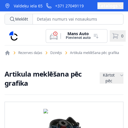
Katalogs
Valdeķu iela 65
+371 27049119
Meklēt
Mans Auto
CarParts
0
Pievienot auto
Rezerves daļas
Dzinējs
Artikula meklēšana pēc grafika
Artikula meklēšana pēc
Kārtot
pēc
grafika