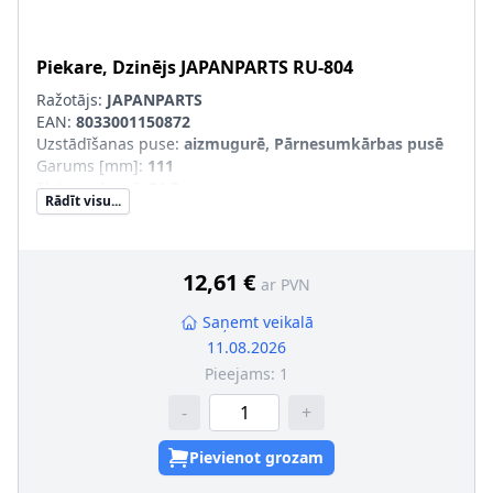
Piekare, Dzinējs
JAPANPARTS
RU-804
Ražotājs:
JAPANPARTS
EAN:
8033001150872
Uzstādīšanas puse
:
aizmugurē, Pārnesumkārbas pusē
Garums [mm]
:
111
Platums [mm]
:
81,5
Rādīt visu...
Augstums [mm]
:
41
Iekšējais diametrs [mm]
:
10
12,61 €
ar PVN
Saņemt veikalā
11.08.2026
Pieejams:
1
-
+
Pievienot grozam