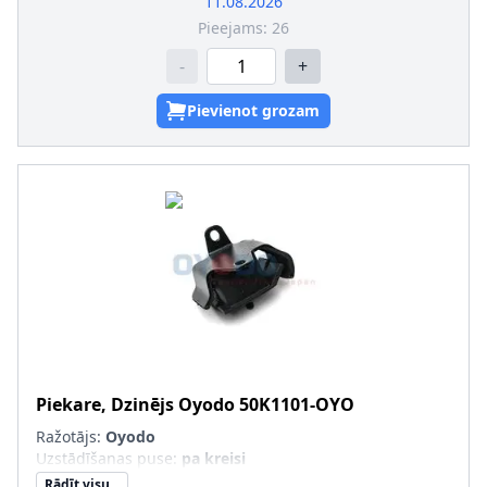
11.08.2026
Pieejams:
26
-
+
Pievienot grozam
Piekare, Dzinējs
Oyodo
50K1101-OYO
Ražotājs:
Oyodo
Uzstādīšanas puse
:
pa kreisi
Rādīt visu...