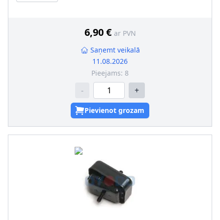
Iekšējais diametrs [mm]
:
11
6,90 €
ar PVN
Saņemt veikalā
11.08.2026
Pieejams:
8
-
+
Pievienot grozam