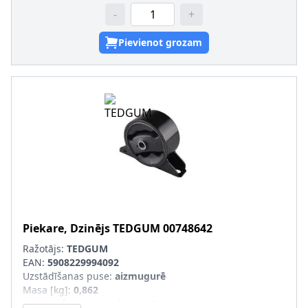
-
+
Pievienot grozam
Piekare, Dzinējs
TEDGUM
00748642
Ražotājs:
TEDGUM
EAN:
5908229994092
Uzstādīšanas puse
:
aizmugurē
Masa [kg]
:
0,862
nepieciešamais daudzums
:
1