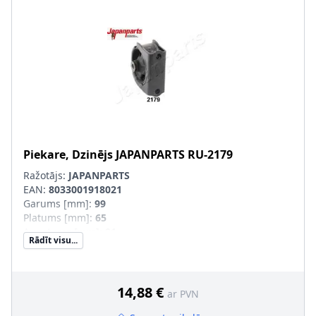
Piekare, Dzinējs
JAPANPARTS
RU-2179
Ražotājs:
JAPANPARTS
EAN:
8033001918021
Garums [mm]
:
99
Platums [mm]
:
65
Augstums [mm]
:
91
Rādīt visu...
Iekšējais diametrs [mm]
:
10
14,88 €
ar PVN