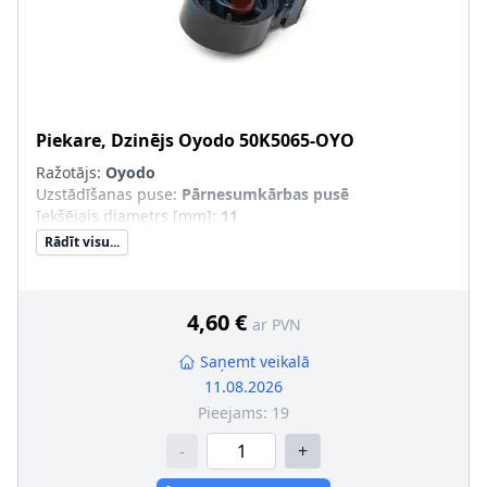
Piekare, Dzinējs
Oyodo
50K5065-OYO
Ražotājs:
Oyodo
Uzstādīšanas puse
:
Pārnesumkārbas pusē
Iekšējais diametrs [mm]
:
11
Rādīt visu...
4,60 €
ar PVN
Saņemt veikalā
11.08.2026
Pieejams:
19
-
+