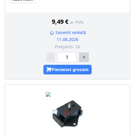
9,49 €
ar PVN
Saņemt veikalā
11.08.2026
Pieejams:
26
-
+
Pievienot grozam