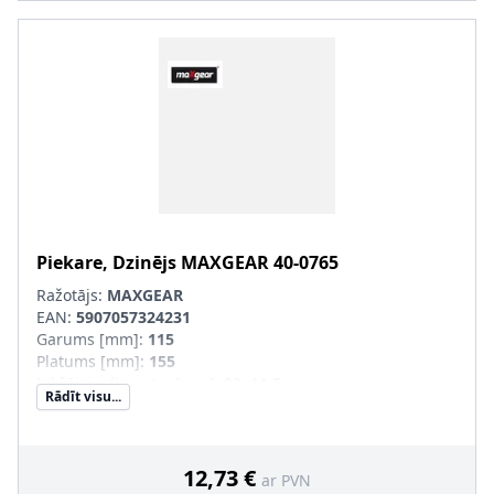
Piekare, Dzinējs
MAXGEAR
40-0765
Ražotājs:
MAXGEAR
EAN:
5907057324231
Garums [mm]
:
115
Platums [mm]
:
155
Iekšējais diametrs [mm]
:
82, 11,5
Rādīt visu...
Ārējais diametrs [mm]
:
82
12,73 €
ar PVN