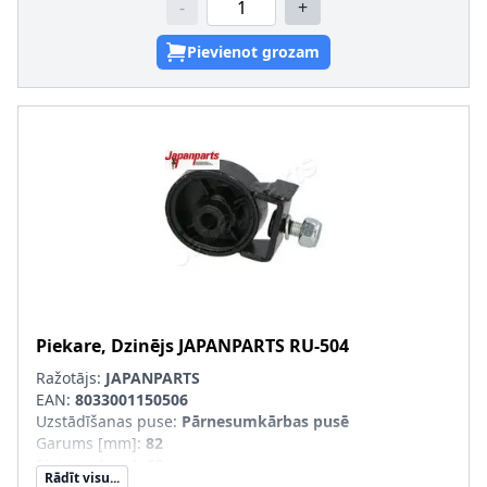
-
+
Pievienot grozam
Piekare, Dzinējs
JAPANPARTS
RU-504
Ražotājs:
JAPANPARTS
EAN:
8033001150506
Uzstādīšanas puse
:
Pārnesumkārbas pusē
Garums [mm]
:
82
Platums [mm]
:
55
Rādīt visu...
Augstums [mm]
:
48