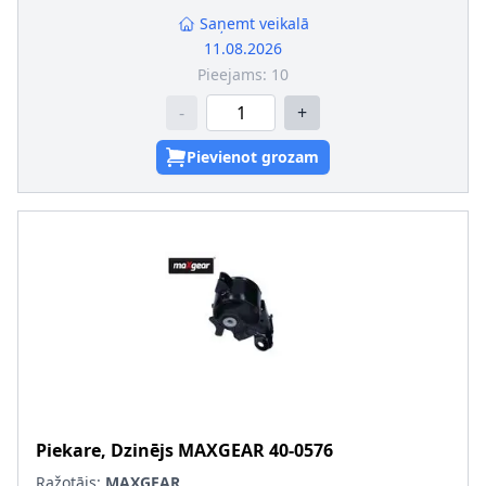
Saņemt veikalā
11.08.2026
Pieejams:
10
-
+
Pievienot grozam
Piekare, Dzinējs
MAXGEAR
40-0576
Ražotājs:
MAXGEAR