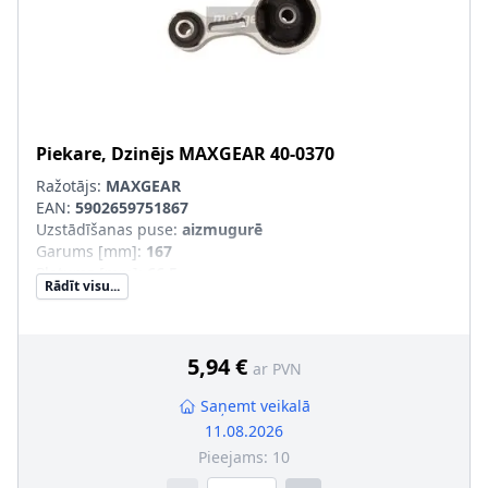
Piekare, Dzinējs
MAXGEAR
40-0370
Ražotājs:
MAXGEAR
EAN:
5902659751867
Uzstādīšanas puse
:
aizmugurē
Garums [mm]
:
167
Platums [mm]
:
66,5
Rādīt visu...
Augstums [mm]
:
76
Iekšējais diametrs [mm]
:
13
Iekšējais diametrs 1 [mm]
:
12
5,94 €
ar PVN
Saņemt veikalā
11.08.2026
Pieejams:
10