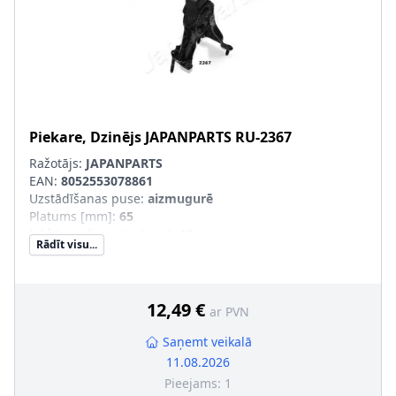
Piekare, Dzinējs
JAPANPARTS
RU-2367
Ražotājs:
JAPANPARTS
EAN:
8052553078861
Uzstādīšanas puse
:
aizmugurē
Platums [mm]
:
65
Iekšējais diametrs [mm]
:
12
Rādīt visu...
Ārējais diametrs [mm]
:
86,5
Kopējais augstums [mm]
:
233
Platums 1 [mm]
:
38
12,49 €
ar PVN
Saņemt veikalā
11.08.2026
Pieejams:
1