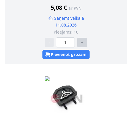
5,08 €
ar PVN
Saņemt veikalā
11.08.2026
Pieejams:
10
-
+
Pievienot grozam