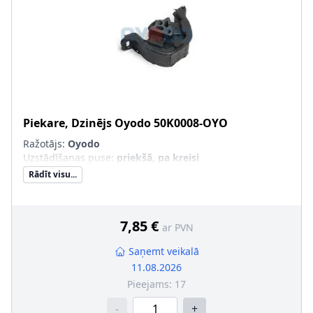
Piekare, Dzinējs
Oyodo
50K0008-OYO
Ražotājs:
Oyodo
Uzstādīšanas puse
:
priekšā, pa kreisi
Rādīt visu...
7,85 €
ar PVN
Saņemt veikalā
11.08.2026
Pieejams:
17
-
+