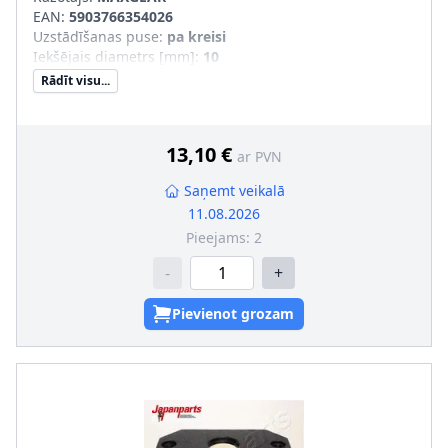
EAN:
5903766354026
Uzstādīšanas puse
:
pa kreisi
Iekšējais diametrs [mm]
:
10
Rādīt visu...
13,10 €
ar PVN
Saņemt veikalā
11.08.2026
Pieejams:
2
-
+
Pievienot grozam