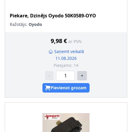
Piekare, Dzinējs
Oyodo
50K0589-OYO
Ražotājs:
Oyodo
9,98 €
ar PVN
Saņemt veikalā
11.08.2026
Pieejams:
14
-
+
Pievienot grozam