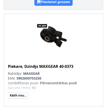
Pievienot grozam
Piekare, Dzinējs
MAXGEAR
40-0373
Ražotājs:
MAXGEAR
EAN:
5902659753250
Uzstādīšanas puse
:
Pārnesumkārbas pusē
Garums [mm]
:
82
Platums [mm]
:
55
Rādīt visu...
Augstums [mm]
:
48
Iekšējais diametrs [mm]
:
11