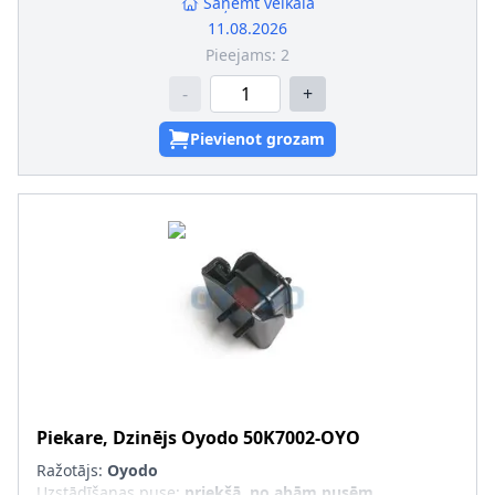
Saņemt veikalā
11.08.2026
Pieejams:
2
-
+
Pievienot grozam
Piekare, Dzinējs
Oyodo
50K7002-OYO
Ražotājs:
Oyodo
Uzstādīšanas puse
:
priekšā, no abām pusēm