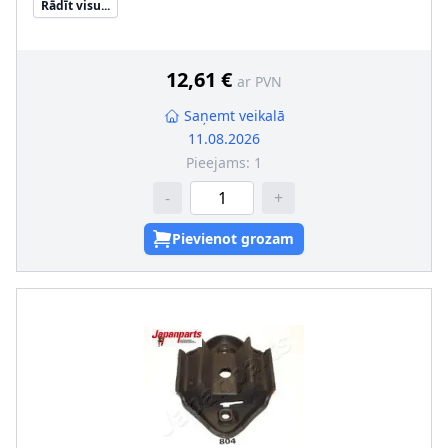
Rādīt visu...
Iekšējais diametrs [mm]
:
11
Ārējais diametrs [mm]
:
79
Uzstādīšanas veids
:
Gumijas-metāla gultnis
12,61 €
ar PVN
Saņemt veikalā
11.08.2026
Pieejams:
1
-
+
Pievienot grozam