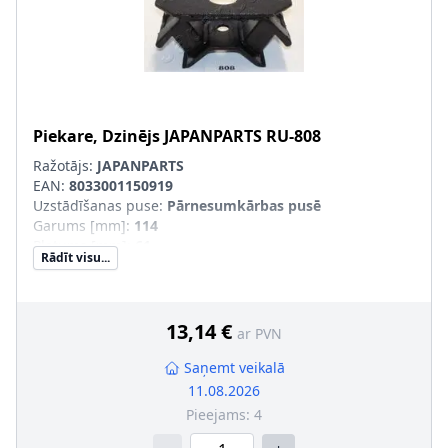
Piekare, Dzinējs
JAPANPARTS
RU-808
Ražotājs:
JAPANPARTS
EAN:
8033001150919
Uzstādīšanas puse
:
Pārnesumkārbas pusē
Garums [mm]
:
114
Platums [mm]
:
61
Rādīt visu...
Augstums [mm]
:
56
Iekšējais diametrs [mm]
:
25
13,14 €
ar PVN
Saņemt veikalā
11.08.2026
Pieejams:
4