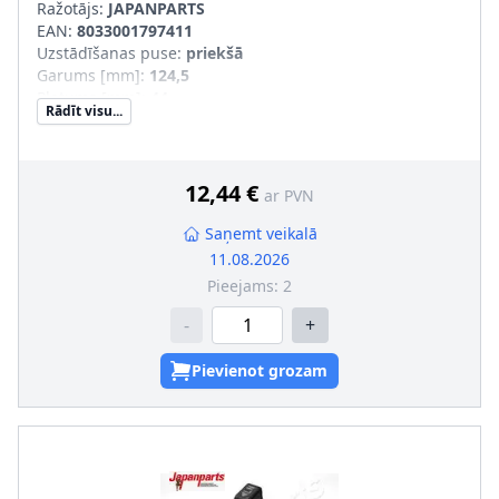
Ražotājs:
JAPANPARTS
EAN:
8033001797411
Uzstādīšanas puse
:
priekšā
Garums [mm]
:
124,5
Platums [mm]
:
44
Rādīt visu...
Augstums [mm]
:
58
Iekšējais diametrs [mm]
:
11
12,44 €
ar PVN
Saņemt veikalā
11.08.2026
Pieejams:
2
-
+
Pievienot grozam