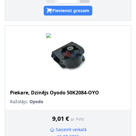
Pievienot grozam
Piekare, Dzinējs
Oyodo
50K2084-OYO
Ražotājs:
Oyodo
9,01 €
ar PVN
Saņemt veikalā