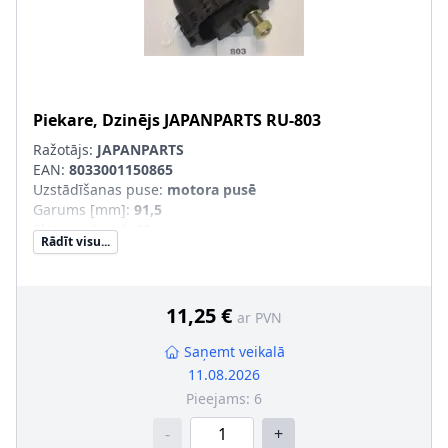
Piekare, Dzinējs
JAPANPARTS
RU-803
Ražotājs:
JAPANPARTS
EAN:
8033001150865
Uzstādīšanas puse
:
motora pusē
Garums [mm]
:
91,5
Platums [mm]
:
60
Rādīt visu...
Augstums [mm]
:
45
11,25 €
ar PVN
Saņemt veikalā
11.08.2026
Pieejams:
6
-
+