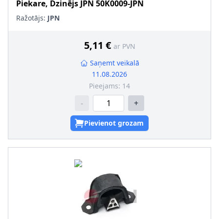
Piekare, Dzinējs
JPN
50K0009-JPN
Ražotājs:
JPN
5,11 €
ar PVN
Saņemt veikalā
11.08.2026
Pieejams:
14
-
+
Pievienot grozam