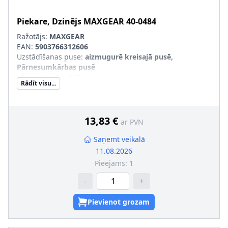
Piekare, Dzinējs
MAXGEAR
40-0484
Ražotājs:
MAXGEAR
EAN:
5903766312606
Uzstādīšanas puse
:
aizmugurē kreisajā pusē,
Pārnesumkārbas pusē
Garums [mm]
:
240
Rādīt visu...
Platums [mm]
:
44,5
Iekšējais diametrs [mm]
:
12
Attālums starp stiprināšanas urbumiem [mm]
:
130
13,83 €
ar PVN
Saņemt veikalā
11.08.2026
Pieejams:
1
-
+
Pievienot grozam