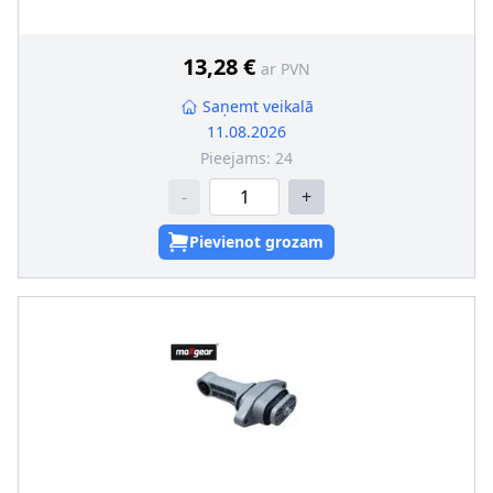
13,28 €
ar PVN
Saņemt veikalā
11.08.2026
Pieejams:
24
-
+
Pievienot grozam