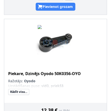
Pievienot grozam
Piekare, Dzinējs
Oyodo
50K0356-OYO
Ražotājs:
Oyodo
Uzstādīšanas puse
:
vidū, priekšā
Rādīt visu...
12,38 €
ar PVN