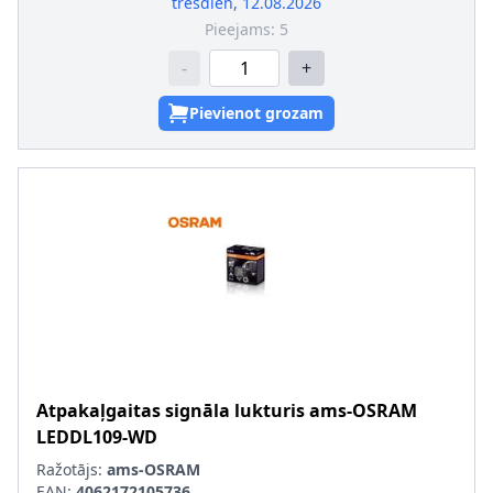
trešdien, 12.08.2026
Pieejams:
5
-
+
Pievienot grozam
Atpakaļgaitas signāla lukturis
ams-OSRAM
LEDDL109-WD
Ražotājs:
ams-OSRAM
EAN:
4062172105736