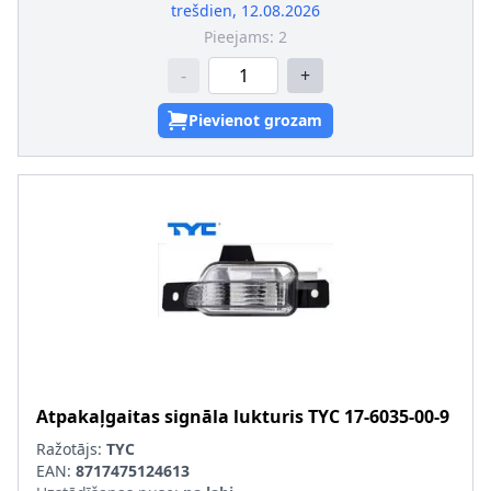
trešdien, 12.08.2026
Pieejams:
2
-
+
Pievienot grozam
Atpakaļgaitas signāla lukturis
TYC
17-6035-00-9
Ražotājs:
TYC
EAN:
8717475124613