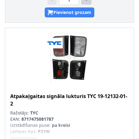
Pievienot grozam
Atpakaļgaitas signāla lukturis
TYC
19-12132-01-
2
Ražotājs:
TYC
EAN:
8717475081787
Uzstādīšanas puse
:
pa kreisi
Lampas tips
:
P21W
Ekspluatācijas atļaujas veids
:
Pārbaudīts ECE