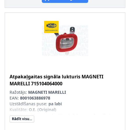
Atpakaļgaitas signāla lukturis
MAGNETI
MARELLI
715104064000
Ražotājs:
MAGNETI MARELLI
EAN:
8001063886978
Uzstādīšanas puse
:
pa labi
Kvalitāte
:
O.E. (Original)
Kreisās-/Labās puses kustība
:
Labās puses kustībai
Rādīt visu...
Papildus artikuls/Papildus informācija
:
ar spuldzes
turētāju