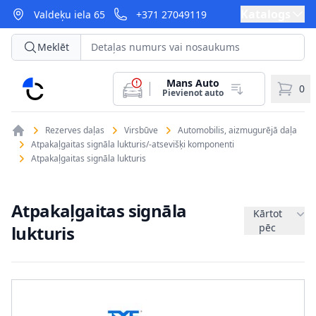
Katalogs
Valdeķu iela 65
+371 27049119
Meklēt
Mans Auto
CarParts
0
Pievienot auto
Rezerves daļas
Virsbūve
Automobilis, aizmugurējā daļa
Atpakaļgaitas signāla lukturis/-atsevišķi komponenti
Atpakaļgaitas signāla lukturis
Atpakaļgaitas signāla
Kārtot
pēc
lukturis