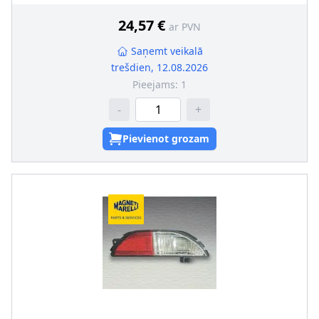
pāra artikulu numuri
:
715104065000
24,57 €
ar PVN
Saņemt veikalā
trešdien, 12.08.2026
Pieejams:
1
-
+
Pievienot grozam