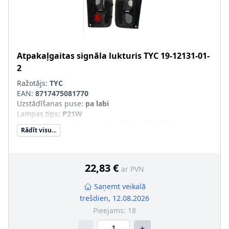
Atpakaļgaitas signāla lukturis
TYC
19-12131-01-
2
Ražotājs:
TYC
EAN:
8717475081770
Uzstādīšanas puse
:
pa labi
Lampas tips
:
P21W
Ekspluatācijas atļaujas veids
:
Pārbaudīts ECE
Rādīt visu...
Papildus artikuls/Papildus informācija
:
bez spuldzes
turētāja
22,83 €
ar PVN
Saņemt veikalā
trešdien, 12.08.2026
Pieejams:
18
-
+