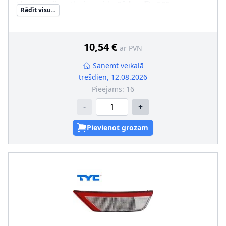
Ekspluatācijas atļaujas veids
:
Pārbaudīts ECE
Rādīt visu...
Papildus artikuls/Papildus informācija
:
bez spuldzes
turētāja
10,54 €
ar PVN
Saņemt veikalā
trešdien, 12.08.2026
Pieejams:
16
-
+
Pievienot grozam