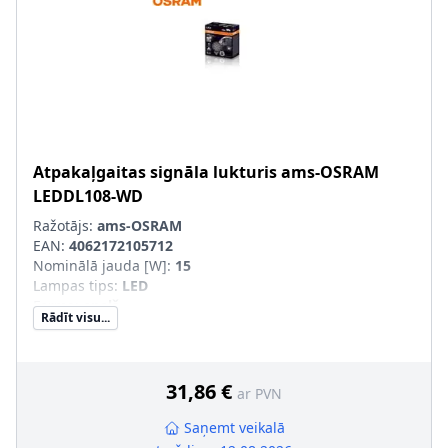
Atpakaļgaitas signāla lukturis
ams-OSRAM
LEDDL108-WD
Ražotājs:
ams-OSRAM
EAN:
4062172105712
Nominālā jauda [W]
:
15
Lampas tips
:
LED
Forma
:
apaļš
Rādīt visu...
Montāžas veids
:
saskrūvēts
Borta elektrosistēmas modelis
:
Tr. līdzekļiem ar 12V
elektrotīklu, Tr. līdzekļiem ar 24V borta elektrotīklu
31,86 €
ar PVN
Saņemt veikalā