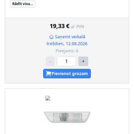
Ekspluatācijas atļaujas veids
:
Pārbaudīts ECE
Rādīt visu...
Apgaismošanas ierīces funkcija
:
ar aizm. miglas lukturi
Papildus artikuls/Papildus informācija
:
bez spuldzes
turētāja
19,33 €
ar PVN
Saņemt veikalā
trešdien, 12.08.2026
Pieejams:
6
-
+
Pievienot grozam