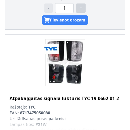
-
+
Pievienot grozam
Atpakaļgaitas signāla lukturis
TYC
19-0662-01-2
Ražotājs:
TYC
EAN:
8717475050080
Uzstādīšanas puse
:
pa kreisi
Lampas tips
:
P21W