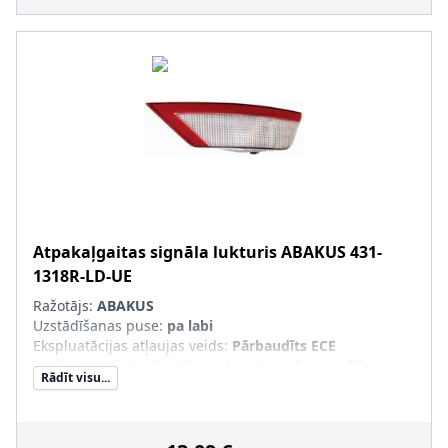
Atpakaļgaitas signāla lukturis
ABAKUS
431-
1318R-LD-UE
Ražotājs:
ABAKUS
Uzstādīšanas puse
:
pa labi
Ekspluatācijas atļaujas veids
:
Pārbaudīts ECE
Papildus artikuls/Papildus informācija
:
bez spuldzes
Rādīt visu...
turētāja, bez kvēlspuldzes