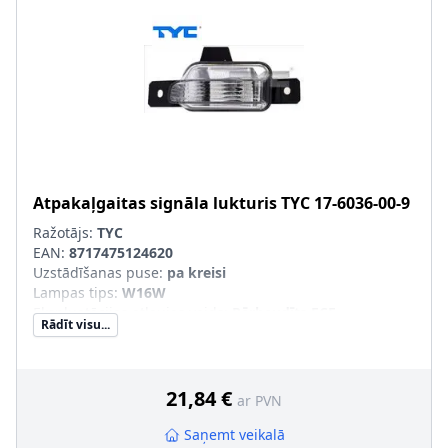
Atpakaļgaitas signāla lukturis
TYC
17-6036-00-9
Ražotājs:
TYC
EAN:
8717475124620
Uzstādīšanas puse
:
pa kreisi
Lampas tips
:
W16W
Ekspluatācijas atļaujas veids
:
Pārbaudīts ECE
Rādīt visu...
Papildus artikuls/Papildus informācija
:
ar kvēlspuldzi
21,84 €
ar PVN
Saņemt veikalā