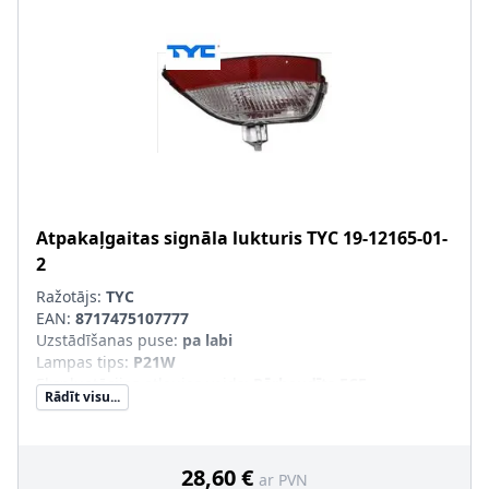
Atpakaļgaitas signāla lukturis
TYC
19-12165-01-
2
Ražotājs:
TYC
EAN:
8717475107777
Uzstādīšanas puse
:
pa labi
Lampas tips
:
P21W
Ekspluatācijas atļaujas veids
:
Pārbaudīts ECE
Rādīt visu...
Papildus artikuls/Papildus informācija
:
bez spuldzes
turētāja
28,60 €
ar PVN