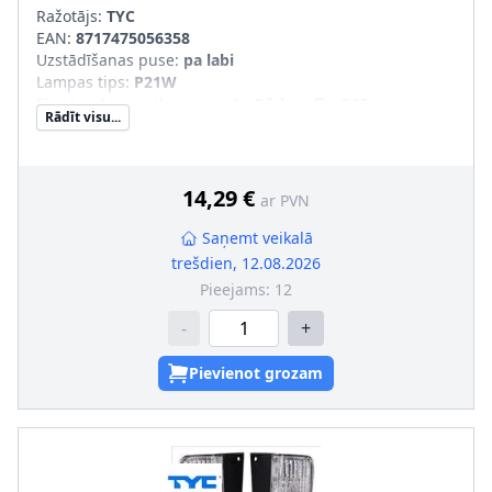
Ražotājs:
TYC
EAN:
8717475056358
Uzstādīšanas puse
:
pa labi
Lampas tips
:
P21W
Ekspluatācijas atļaujas veids
:
Pārbaudīts ECE
Rādīt visu...
Papildus artikuls/Papildus informācija
:
bez spuldzes
turētāja
14,29 €
ar PVN
Saņemt veikalā
trešdien, 12.08.2026
Pieejams:
12
-
+
Pievienot grozam