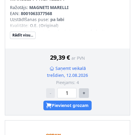
Ražotājs:
MAGNETI MARELLI
EAN:
8001063377568
Uzstādīšanas puse
:
pa labi
Kvalitāte
:
O.E. (Original)
Apgaismošanas ierīces funkcija
:
ar atpakaļgaitas
Rādīt visu...
gaismas signālu
Kreisās-/Labās puses kustība
:
Labās puses kustībai
Papildus artikuls/Papildus informācija
:
ar spuldzes
turētāju
29,39 €
ar PVN
pāra artikulu numuri
:
714027122101
Saņemt veikalā
trešdien, 12.08.2026
Pieejams:
4
-
+
Pievienot grozam