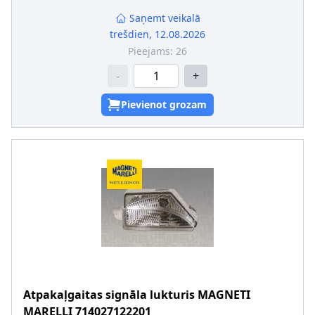
Saņemt veikalā
trešdien, 12.08.2026
Pieejams:
26
-
+
Pievienot grozam
Atpakaļgaitas signāla lukturis
MAGNETI
MARELLI
714027122201