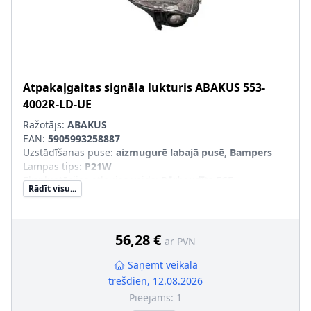
Atpakaļgaitas signāla lukturis
ABAKUS
553-
4002R-LD-UE
Ražotājs:
ABAKUS
EAN:
5905993258887
Uzstādīšanas puse
:
aizmugurē labajā pusē, Bampers
Lampas tips
:
P21W
Ekspluatācijas atļaujas veids
:
Pārbaudīts ECE
Rādīt visu...
Kreisās-/Labās puses kustība
:
Labās puses kustībai
Papildus artikuls/Papildus informācija
:
bez kvēlspuldzes
Luktura stikla krāsa
:
sarkans, caurspīdīgs
Modeļa gads no
:
2022
56,28 €
ar PVN
pāra artikulu numuri
:
553-4002L-LD-UE
Montāža/demontāža jāveic kvalificētam personālam!
:
Saņemt veikalā
trešdien, 12.08.2026
Pieejams:
1