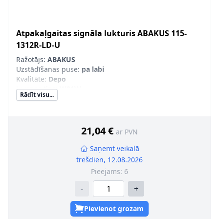
Atpakaļgaitas signāla lukturis
ABAKUS
115-
1312R-LD-U
Ražotājs:
ABAKUS
Uzstādīšanas puse
:
pa labi
Kvalitāte
:
Depo
Lampas tips
:
W21W
Rādīt visu...
Komponenti
:
iekšējā daļa
Papildus artikuls/Papildus informācija
:
bez spuldzes
turētāja
Valsts-izgatavotāja
:
Krievija
21,04 €
ar PVN
Saņemt veikalā
trešdien, 12.08.2026
Pieejams:
6
-
+
Pievienot grozam