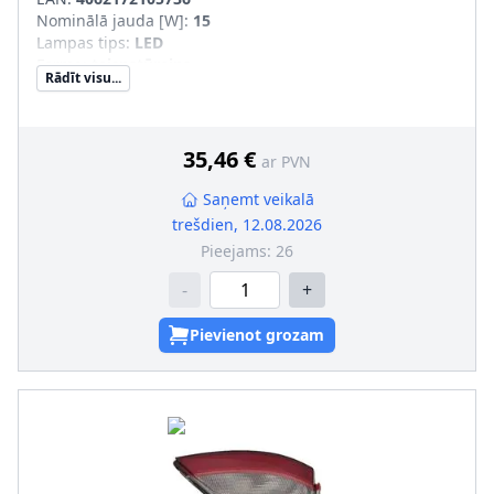
Nominālā jauda [W]
:
15
Lampas tips
:
LED
Forma
:
taisnstūrains
Rādīt visu...
Montāžas veids
:
saskrūvēts
Borta elektrosistēmas modelis
:
Tr. līdzekļiem ar 12V
elektrotīklu, Tr. līdzekļiem ar 24V borta elektrotīklu
35,46 €
ar PVN
Saņemt veikalā
trešdien, 12.08.2026
Pieejams:
26
-
+
Pievienot grozam