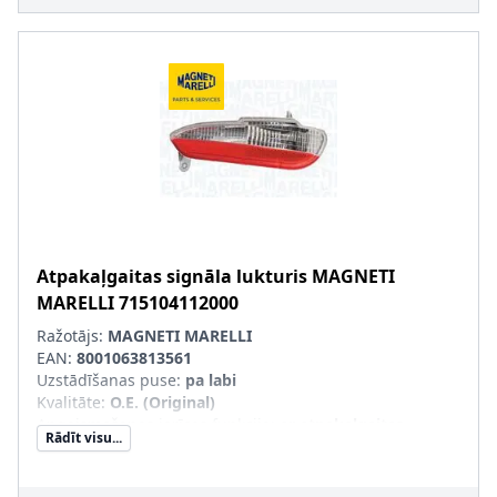
Atpakaļgaitas signāla lukturis
MAGNETI
MARELLI
715104112000
Ražotājs:
MAGNETI MARELLI
EAN:
8001063813561
Uzstādīšanas puse
:
pa labi
Kvalitāte
:
O.E. (Original)
Apgaismošanas ierīces funkcija
:
ar atpakaļgaitas
Rādīt visu...
gaismas signālu
Kreisās-/Labās puses kustība
:
Labās puses kustībai
pāra artikulu numuri
:
715104113000