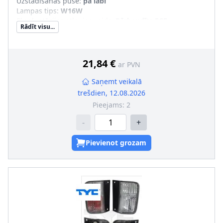
Uzstādīšanas puse
:
pa labi
Lampas tips
:
W16W
Ekspluatācijas atļaujas veids
:
Pārbaudīts ECE
Rādīt visu...
Papildus artikuls/Papildus informācija
:
ar kvēlspuldzi
21,84 €
ar PVN
Saņemt veikalā
trešdien, 12.08.2026
Pieejams:
2
-
+
Pievienot grozam