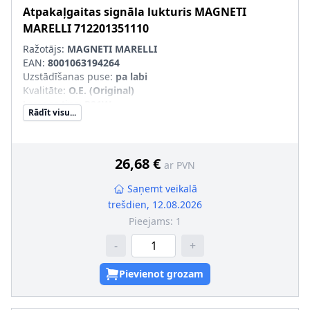
Atpakaļgaitas signāla lukturis
MAGNETI
MARELLI
712201351110
Ražotājs:
MAGNETI MARELLI
EAN:
8001063194264
Uzstādīšanas puse
:
pa labi
Kvalitāte
:
O.E. (Original)
Lampas tips
:
P21W
Rādīt visu...
Kreisās-/Labās puses kustība
:
Labās puses kustībai
Papildus artikuls/Papildus informācija
:
ar spuldzes
turētāju
pāra artikulu numuri
:
712201451110
26,68 €
ar PVN
Saņemt veikalā
trešdien, 12.08.2026
Pieejams:
1
-
+
Pievienot grozam