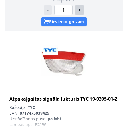
-
+
Pievienot grozam
Atpakaļgaitas signāla lukturis
TYC
19-0305-01-2
Ražotājs:
TYC
EAN:
8717475039429
Uzstādīšanas puse
:
pa labi
Lampas tips
:
P21W