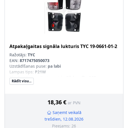
Atpakaļgaitas signāla lukturis
TYC
19-0661-01-2
Ražotājs:
TYC
EAN:
8717475050073
Uzstādīšanas puse
:
pa labi
Lampas tips
:
P21W
Ekspluatācijas atļaujas veids
:
Pārbaudīts ECE
Rādīt visu...
Papildus artikuls/Papildus informācija
:
bez spuldzes
turētāja
18,36 €
ar PVN
Saņemt veikalā
trešdien, 12.08.2026
Pieejams:
26