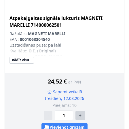
Atpakaļgaitas signāla lukturis
MAGNETI
MARELLI
714000062501
Ražotājs:
MAGNETI MARELLI
EAN:
8001063304540
Uzstādīšanas puse
:
pa labi
Kvalitāte
:
O.E. (Original)
Lampas tips
:
P21W, RY10W
Rādīt visu...
Apgaismošanas ierīces funkcija
:
ar atpakaļgaitas
gaismas signālu
Kreisās-/Labās puses kustība
:
Labās puses kustībai
Papildus artikuls/Papildus informācija
:
bez spuldzes
24,52 €
ar PVN
turētāja
pāra artikulu numuri
:
714000062500
Saņemt veikalā
trešdien, 12.08.2026
Pieejams:
10
-
+
Pievienot grozam