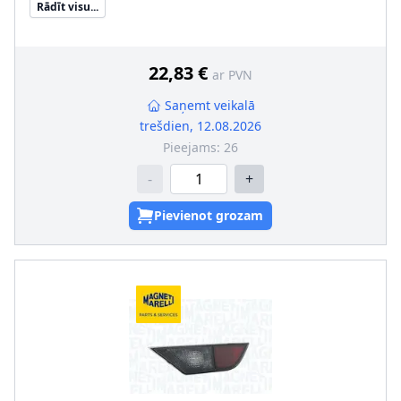
Rādīt visu...
Apgaismošanas ierīces funkcija
:
ar aizm. miglas lukturi
Papildus artikuls/Papildus informācija
:
bez spuldzes
turētāja
22,83 €
ar PVN
Saņemt veikalā
trešdien, 12.08.2026
Pieejams:
26
-
+
Pievienot grozam