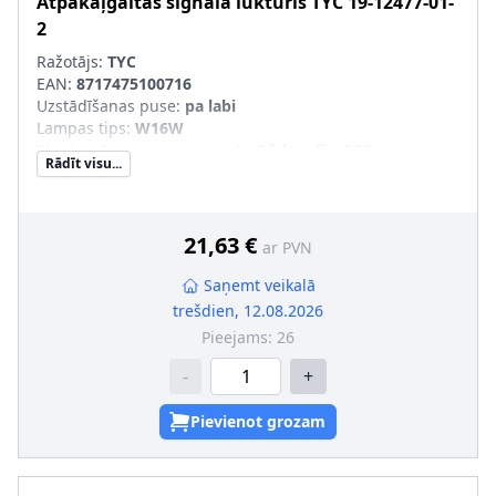
Atpakaļgaitas signāla lukturis
TYC
19-12477-01-
2
Ražotājs:
TYC
EAN:
8717475100716
Uzstādīšanas puse
:
pa labi
Lampas tips
:
W16W
Ekspluatācijas atļaujas veids
:
Pārbaudīts ECE
Rādīt visu...
Papildus artikuls/Papildus informācija
:
bez spuldzes
turētāja
21,63 €
ar PVN
Saņemt veikalā
trešdien, 12.08.2026
Pieejams:
26
-
+
Pievienot grozam