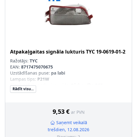
Atpakaļgaitas signāla lukturis
TYC
19-0619-01-2
Ražotājs:
TYC
EAN:
8717475070675
Uzstādīšanas puse
:
pa labi
Lampas tips
:
P21W
Ekspluatācijas atļaujas veids
:
Pārbaudīts ECE
Rādīt visu...
Papildus artikuls/Papildus informācija
:
bez spuldzes
turētāja
9,53 €
ar PVN
Saņemt veikalā
trešdien, 12.08.2026
Pieejams:
2