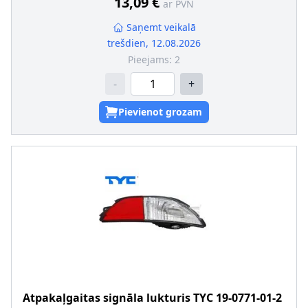
13,09 €
ar PVN
Saņemt veikalā
trešdien, 12.08.2026
Pieejams:
2
-
+
Pievienot grozam
Atpakaļgaitas signāla lukturis
TYC
19-0771-01-2