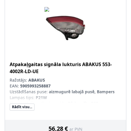
Atpakaļgaitas signāla lukturis
ABAKUS
553-
4002R-LD-UE
Ražotājs:
ABAKUS
EAN:
5905993258887
Uzstādīšanas puse
:
aizmugurē labajā pusē, Bampers
Lampas tips
:
P21W
Ekspluatācijas atļaujas veids
:
Pārbaudīts ECE
Rādīt visu...
Kreisās-/Labās puses kustība
:
Labās puses kustībai
Papildus artikuls/Papildus informācija
:
bez kvēlspuldzes
Luktura stikla krāsa
:
sarkans, caurspīdīgs
Modeļa gads no
:
2022
56,28 €
ar PVN