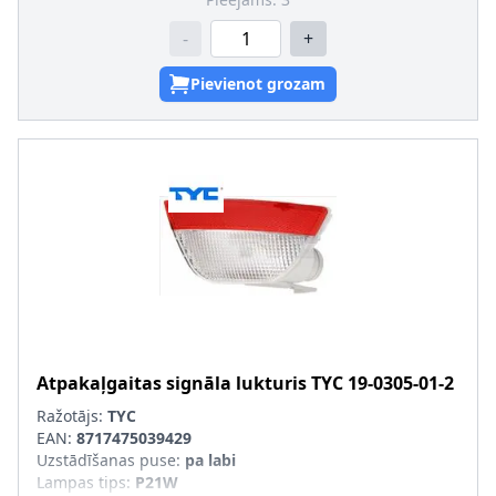
-
+
Pievienot grozam
Atpakaļgaitas signāla lukturis
TYC
19-0305-01-2
Ražotājs:
TYC
EAN:
8717475039429
Uzstādīšanas puse
:
pa labi
Lampas tips
:
P21W