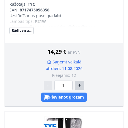
Ražotājs:
TYC
EAN:
8717475056358
Uzstādīšanas puse
:
pa labi
Lampas tips
:
P21W
Ekspluatācijas atļaujas veids
:
Pārbaudīts ECE
Rādīt visu...
Papildus artikuls/Papildus informācija
:
bez spuldzes
turētāja
14,29 €
ar PVN
Saņemt veikalā
otrdien, 11.08.2026
Pieejams:
12
-
+
Pievienot grozam