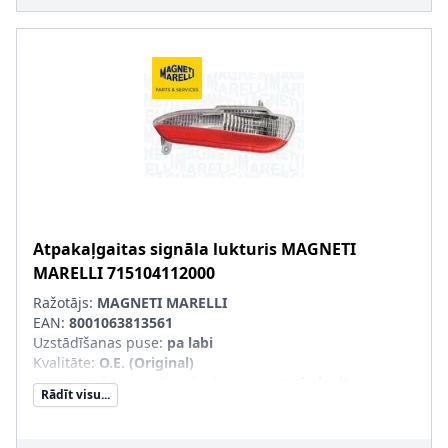
Atpakaļgaitas signāla lukturis
MAGNETI
MARELLI
715104112000
Ražotājs:
MAGNETI MARELLI
EAN:
8001063813561
Uzstādīšanas puse
:
pa labi
Kvalitāte
:
O.E. (Original)
Apgaismošanas ierīces funkcija
:
ar atpakaļgaitas
Rādīt visu...
gaismas signālu
Kreisās-/Labās puses kustība
:
Labās puses kustībai
pāra artikulu numuri
:
715104113000