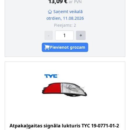
13,09 €
ar PVN
Saņemt veikalā
otrdien, 11.08.2026
Pieejams:
2
-
+
Pievienot grozam
Atpakaļgaitas signāla lukturis
TYC
19-0771-01-2