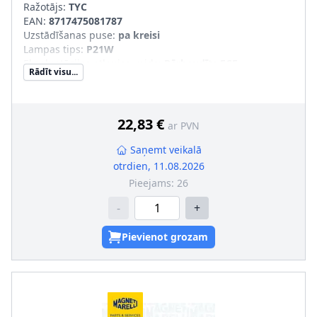
Ražotājs:
TYC
EAN:
8717475081787
Uzstādīšanas puse
:
pa kreisi
Lampas tips
:
P21W
Ekspluatācijas atļaujas veids
:
Pārbaudīts ECE
Rādīt visu...
Apgaismošanas ierīces funkcija
:
ar aizm. miglas lukturi
Papildus artikuls/Papildus informācija
:
bez spuldzes
turētāja
22,83 €
ar PVN
Saņemt veikalā
otrdien, 11.08.2026
Pieejams:
26
-
+
Pievienot grozam