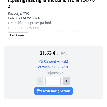
Atpakaļgaitas signāla lukturis
TYC
19-12477-01-
2
Ražotājs:
TYC
EAN:
8717475100716
Uzstādīšanas puse
:
pa labi
Lampas tips
:
W16W
Ekspluatācijas atļaujas veids
:
Pārbaudīts ECE
Rādīt visu...
Papildus artikuls/Papildus informācija
:
bez spuldzes
turētāja
21,63 €
ar PVN
Saņemt veikalā
otrdien, 11.08.2026
Pieejams:
26
-
+
Pievienot grozam