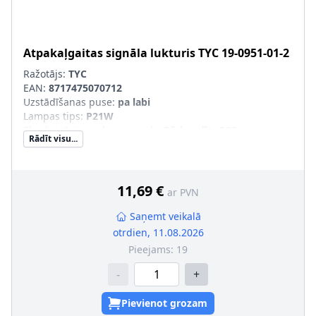
Atpakaļgaitas signāla lukturis
TYC
19-0951-01-2
Ražotājs:
TYC
EAN:
8717475070712
Uzstādīšanas puse
:
pa labi
Lampas tips
:
P21W
Ekspluatācijas atļaujas veids
:
Pārbaudīts ECE
Rādīt visu...
Papildus artikuls/Papildus informācija
:
bez spuldzes
turētāja
11,69 €
ar PVN
Saņemt veikalā
otrdien, 11.08.2026
Pieejams:
19
-
+
Pievienot grozam