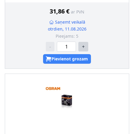
elektrotīklu, Tr. līdzekļiem ar 24V borta elektrotīklu
31,86 €
ar PVN
Saņemt veikalā
otrdien, 11.08.2026
Pieejams:
5
-
+
Pievienot grozam