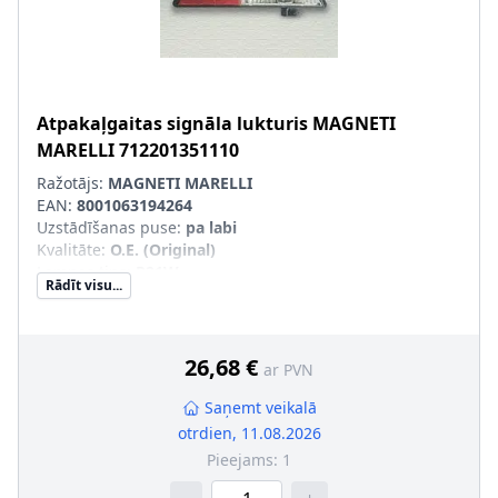
Atpakaļgaitas signāla lukturis
MAGNETI
MARELLI
712201351110
Ražotājs:
MAGNETI MARELLI
EAN:
8001063194264
Uzstādīšanas puse
:
pa labi
Kvalitāte
:
O.E. (Original)
Lampas tips
:
P21W
Rādīt visu...
Kreisās-/Labās puses kustība
:
Labās puses kustībai
Papildus artikuls/Papildus informācija
:
ar spuldzes
turētāju
pāra artikulu numuri
:
712201451110
26,68 €
ar PVN
Saņemt veikalā
otrdien, 11.08.2026
Pieejams:
1