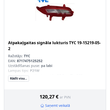
Atpakaļgaitas signāla lukturis
TYC
19-15219-05-
2
Ražotājs:
TYC
EAN:
8717475125252
Uzstādīšanas puse
:
pa labi
Lampas tips
:
P21W
Ekspluatācijas atļaujas veids
:
Pārbaudīts ECE
Rādīt visu...
Papildus artikuls/Papildus informācija
:
ar spuldzes
turētāju, ar kabeļu komplektu
120,27 €
ar PVN
Saņemt veikalā