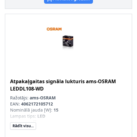
Atpakaļgaitas signāla lukturis
ams-OSRAM
LEDDL108-WD
Ražotājs:
ams-OSRAM
EAN:
4062172105712
Nominālā jauda [W]
:
15
Lampas tips
:
LED
Forma
:
apaļš
Rādīt visu...
Montāžas veids
:
saskrūvēts
Borta elektrosistēmas modelis
:
Tr. līdzekļiem ar 12V