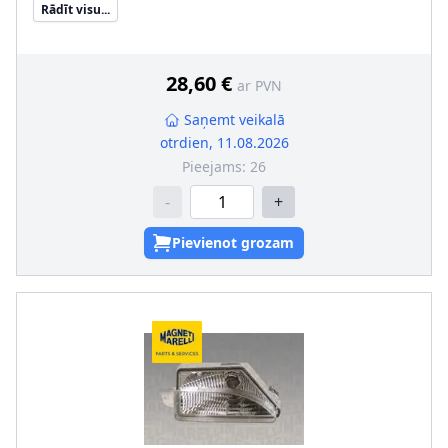
Rādīt visu...
Papildus artikuls/Papildus informācija
:
bez spuldzes
turētāja
28,60 €
ar PVN
Saņemt veikalā
otrdien, 11.08.2026
Pieejams:
26
-
+
Pievienot grozam