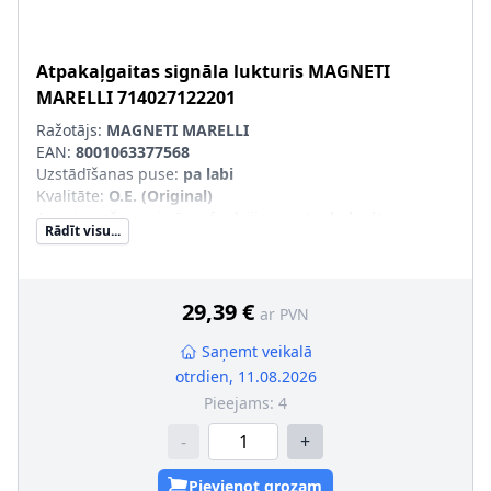
Atpakaļgaitas signāla lukturis
MAGNETI
MARELLI
714027122201
Ražotājs:
MAGNETI MARELLI
EAN:
8001063377568
Uzstādīšanas puse
:
pa labi
Kvalitāte
:
O.E. (Original)
Apgaismošanas ierīces funkcija
:
ar atpakaļgaitas
Rādīt visu...
gaismas signālu
Kreisās-/Labās puses kustība
:
Labās puses kustībai
Papildus artikuls/Papildus informācija
:
ar spuldzes
turētāju
29,39 €
ar PVN
pāra artikulu numuri
:
714027122101
Saņemt veikalā
otrdien, 11.08.2026
Pieejams:
4
-
+
Pievienot grozam