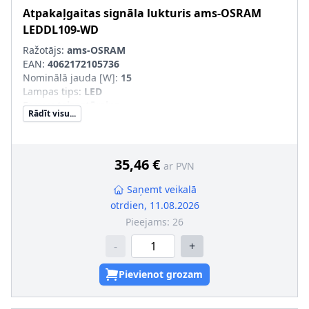
Atpakaļgaitas signāla lukturis
ams-OSRAM
LEDDL109-WD
Ražotājs:
ams-OSRAM
EAN:
4062172105736
Nominālā jauda [W]
:
15
Lampas tips
:
LED
Forma
:
taisnstūrains
Rādīt visu...
Montāžas veids
:
saskrūvēts
Borta elektrosistēmas modelis
:
Tr. līdzekļiem ar 12V
elektrotīklu, Tr. līdzekļiem ar 24V borta elektrotīklu
35,46 €
ar PVN
Saņemt veikalā
otrdien, 11.08.2026
Pieejams:
26
-
+
Pievienot grozam