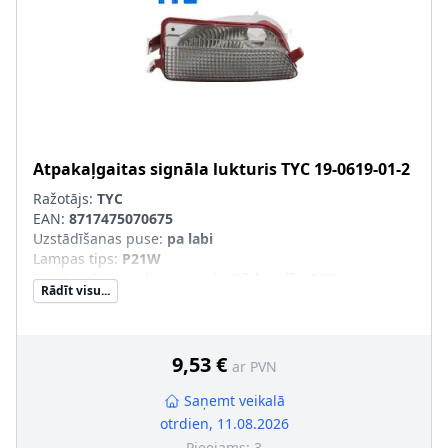
Atpakaļgaitas signāla lukturis
TYC
19-0619-01-2
Ražotājs:
TYC
EAN:
8717475070675
Uzstādīšanas puse
:
pa labi
Lampas tips
:
P21W
Ekspluatācijas atļaujas veids
:
Pārbaudīts ECE
Rādīt visu...
Papildus artikuls/Papildus informācija
:
bez spuldzes
turētāja
9,53 €
ar PVN
Saņemt veikalā
otrdien, 11.08.2026
Pieejams:
3