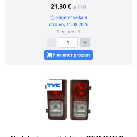
21,30 €
ar PVN
Saņemt veikalā
otrdien, 11.08.2026
Pieejams:
3
-
+
Pievienot grozam