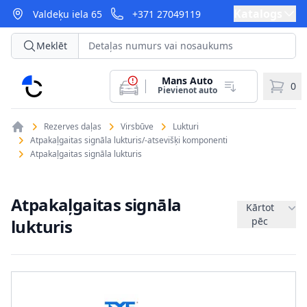
Katalogs
Valdeķu iela 65
+371 27049119
Meklēt
Mans Auto
CarParts
0
Pievienot auto
Rezerves daļas
Virsbūve
Lukturi
Atpakaļgaitas signāla lukturis/-atsevišķi komponenti
Atpakaļgaitas signāla lukturis
Atpakaļgaitas signāla
Kārtot
pēc
lukturis