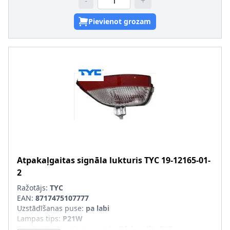
-
+
Pievienot grozam
Atpakaļgaitas signāla lukturis
TYC
19-12165-01-
2
Ražotājs:
TYC
EAN:
8717475107777
Uzstādīšanas puse
:
pa labi
Lampas tips
:
P21W
Ekspluatācijas atļaujas veids
:
Pārbaudīts ECE