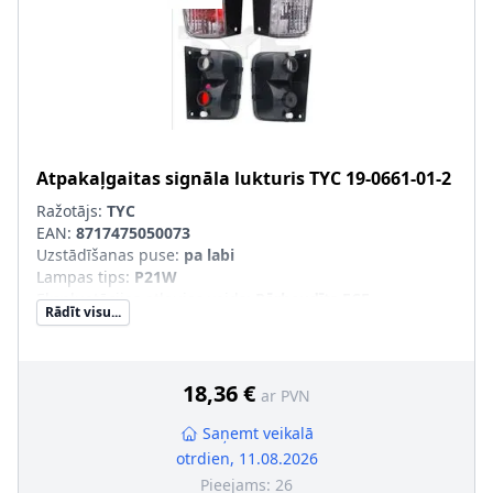
Atpakaļgaitas signāla lukturis
TYC
19-0661-01-2
Ražotājs:
TYC
EAN:
8717475050073
Uzstādīšanas puse
:
pa labi
Lampas tips
:
P21W
Ekspluatācijas atļaujas veids
:
Pārbaudīts ECE
Rādīt visu...
Papildus artikuls/Papildus informācija
:
bez spuldzes
turētāja
18,36 €
ar PVN
Saņemt veikalā
otrdien, 11.08.2026
Pieejams:
26