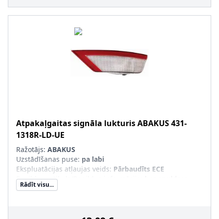
Atpakaļgaitas signāla lukturis
ABAKUS
431-
1318R-LD-UE
Ražotājs:
ABAKUS
Uzstādīšanas puse
:
pa labi
Ekspluatācijas atļaujas veids
:
Pārbaudīts ECE
Papildus artikuls/Papildus informācija
:
bez spuldzes
Rādīt visu...
turētāja, bez kvēlspuldzes