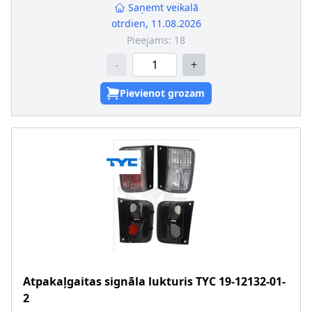
Saņemt veikalā
otrdien, 11.08.2026
Pieejams:
18
-
+
Pievienot grozam
Atpakaļgaitas signāla lukturis
TYC
19-12132-01-
2