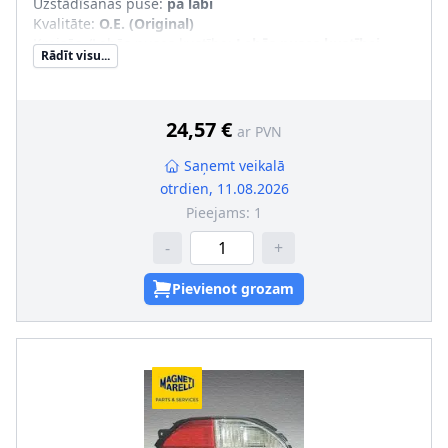
Uzstādīšanas puse
:
pa labi
Kvalitāte
:
O.E. (Original)
Kreisās-/Labās puses kustība
:
Labās puses kustībai
Rādīt visu...
Papildus artikuls/Papildus informācija
:
ar spuldzes
turētāju
pāra artikulu numuri
:
715104065000
24,57 €
ar PVN
Saņemt veikalā
otrdien, 11.08.2026
Pieejams:
1
-
+
Pievienot grozam