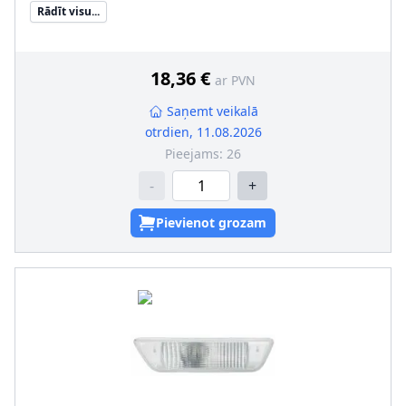
Ekspluatācijas atļaujas veids
:
Pārbaudīts ECE
Rādīt visu...
Apgaismošanas ierīces funkcija
:
ar aizm. miglas lukturi
Papildus artikuls/Papildus informācija
:
bez spuldzes
turētāja
18,36 €
ar PVN
Saņemt veikalā
otrdien, 11.08.2026
Pieejams:
26
-
+
Pievienot grozam