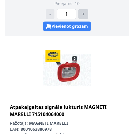
Pieejams:
10
-
+
Pievienot grozam
Atpakaļgaitas signāla lukturis
MAGNETI
MARELLI
715104064000
Ražotājs:
MAGNETI MARELLI
EAN:
8001063886978