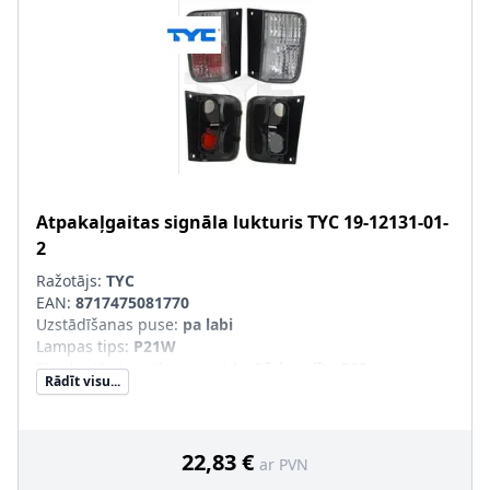
Atpakaļgaitas signāla lukturis
TYC
19-12131-01-
2
Ražotājs:
TYC
EAN:
8717475081770
Uzstādīšanas puse
:
pa labi
Lampas tips
:
P21W
Ekspluatācijas atļaujas veids
:
Pārbaudīts ECE
Rādīt visu...
Papildus artikuls/Papildus informācija
:
bez spuldzes
turētāja
22,83 €
ar PVN