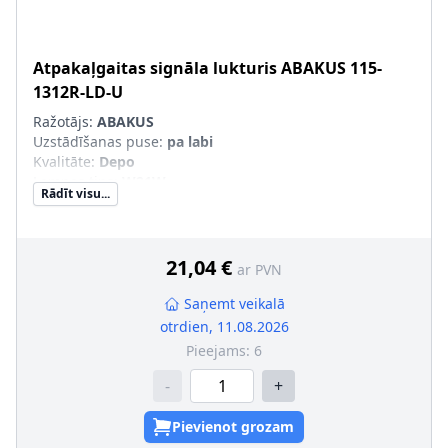
Atpakaļgaitas signāla lukturis
ABAKUS
115-
1312R-LD-U
Ražotājs:
ABAKUS
Uzstādīšanas puse
:
pa labi
Kvalitāte
:
Depo
Lampas tips
:
W21W
Rādīt visu...
Komponenti
:
iekšējā daļa
Papildus artikuls/Papildus informācija
:
bez spuldzes
turētāja
Valsts-izgatavotāja
:
Krievija
21,04 €
ar PVN
Saņemt veikalā
otrdien, 11.08.2026
Pieejams:
6
-
+
Pievienot grozam