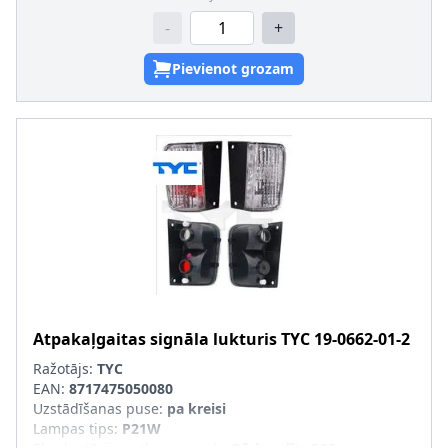
-
+
Pievienot grozam
Atpakaļgaitas signāla lukturis
TYC
19-0662-01-2
Ražotājs:
TYC
EAN:
8717475050080
Uzstādīšanas puse
:
pa kreisi
Lampas tips
:
P21W