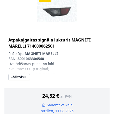
Atpakaļgaitas signāla lukturis
MAGNETI
MARELLI
714000062501
Ražotājs:
MAGNETI MARELLI
EAN:
8001063304540
Uzstādīšanas puse
:
pa labi
Kvalitāte
:
O.E. (Original)
Lampas tips
:
P21W, RY10W
Rādīt visu...
Apgaismošanas ierīces funkcija
:
ar atpakaļgaitas
gaismas signālu
Kreisās-/Labās puses kustība
:
Labās puses kustībai
Papildus artikuls/Papildus informācija
:
bez spuldzes
24,52 €
ar PVN
turētāja
pāra artikulu numuri
:
714000062500
Saņemt veikalā
otrdien, 11.08.2026