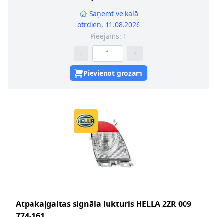
pāra artikulu numuri
:
553-4002L-LD-UE
Montāža/demontāža jāveic kvalificētam personālam!
:
Saņemt veikalā
otrdien, 11.08.2026
Pieejams:
1
-
+
Pievienot grozam
Atpakaļgaitas signāla lukturis
HELLA
2ZR 009
774-161