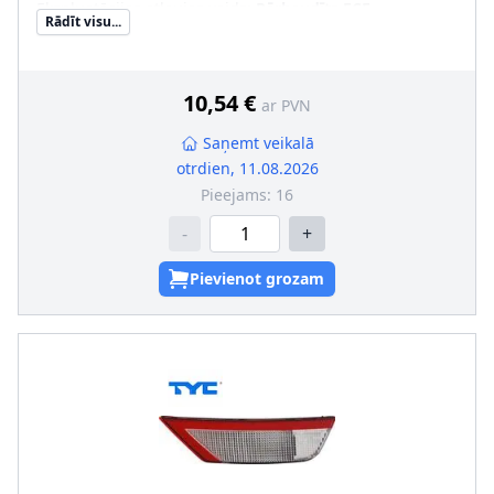
Ekspluatācijas atļaujas veids
:
Pārbaudīts ECE
Rādīt visu...
Papildus artikuls/Papildus informācija
:
bez spuldzes
turētāja
10,54 €
ar PVN
Saņemt veikalā
otrdien, 11.08.2026
Pieejams:
16
-
+
Pievienot grozam