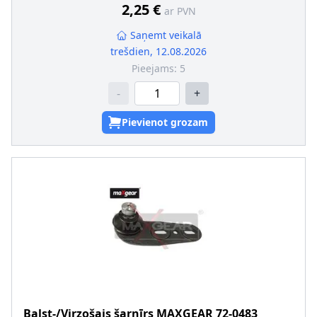
2,25 €
ar PVN
Saņemt veikalā
trešdien, 12.08.2026
Pieejams:
5
-
+
Pievienot grozam
Balst-/Virzošais šarnīrs
MAXGEAR
72-0483