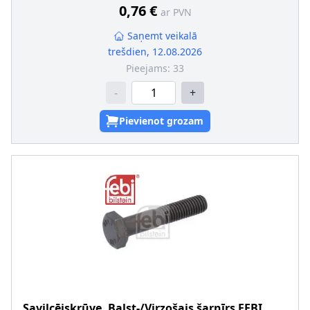
Iekšējās vītnes izmērs
:
M12 x 1,75
0,76 €
ar PVN
Saņemt veikalā
trešdien, 12.08.2026
Pieejams:
33
-
+
Pievienot grozam
Savilcējskrūve, Balst-/Virzošais šarnīrs
FEBI