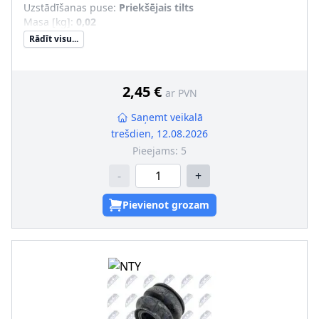
Uzstādīšanas puse
:
Priekšējais tilts
Masa [kg]
:
0,02
Rādīt visu...
2,45 €
ar PVN
Saņemt veikalā
trešdien, 12.08.2026
Pieejams:
5
-
+
Pievienot grozam