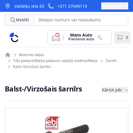
Katalogs
Valdeķu iela 65
+371 27049119
Meklēt
Mans Auto
CarParts
0
Pievienot auto
Rezerves daļas
Tilta piekare/Riteņa piekares vadošā sistēma/Riteņi
Šarnīri
Balst-/Virzošais šarnīrs
Balst-/Virzošais šarnīrs
Kārtot pēc