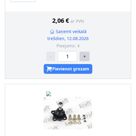
2,06 €
ar PVN
Saņemt veikalā
trešdien, 12.08.2026
Pieejams:
4
-
+
Pievienot grozam