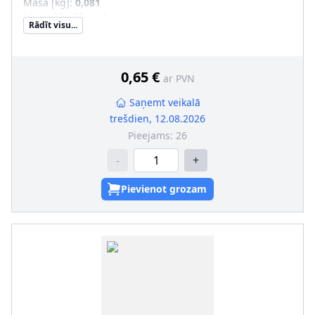
Masa [kg]
:
0,081
Materiāls
:
Tērauds
Rādīt visu...
Uzgriežņu atslēgas izmērs
:
18
Skrūves galvas-/Uzgriežņa profils
:
Ārējais seškantis
Kvalitāte/Klase
:
8
Iekšējās vītnes izmērs
:
M12 x 1,75
0,65 €
ar PVN
Saņemt veikalā
trešdien, 12.08.2026
Pieejams:
26
-
+
Pievienot grozam