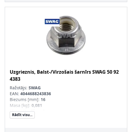
Uzgrieznis, Balst-/Virzošais šarnīrs
SWAG
50 92
4383
Ražotājs:
SWAG
EAN:
4044688243836
Biezums [mm]
:
16
Masa [kg]
:
0,081
Materiāls
:
Tērauds
Rādīt visu...
Uzgriežņu atslēgas izmērs
:
18
Skrūves galvas-/Uzgriežņa profils
:
Ārējais seškantis
Kvalitāte/Klase
:
8