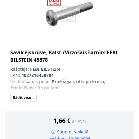
Savilcējskrūve, Balst-/Virzošais šarnīrs
FEBI
BILSTEIN
45878
Ražotājs:
FEBI BILSTEIN
EAN:
4027816458784
Uzstādīšanas puse
:
Priekšējais tilts pa kreisi,
Priekšējais tilts pa labi
Masa [kg]
:
0,05
Rādīt visu...
Skrūves galvas-/Uzgriežņa profils
:
Iekšējais Torx
Kvalitāte/Klase
:
8.8
Virsma
:
cinkots
Vītnes garums [mm]
:
20
1,66 €
ar PVN
Skrūves garums zem galvas [mm]
:
56
Ārējās vītnes izmērs
:
M10 x 1,5
Saņemt veikalā
trešdien, 12.08.2026