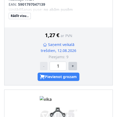
EAN:
5901797047139
Uzstādīšanas puse
:
no abām pusēm
Rādīt visu...
1,27 €
ar PVN
Saņemt veikalā
trešdien, 12.08.2026
Pieejams:
9
-
+
Pievienot grozam