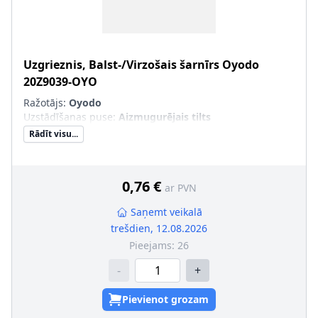
Uzgrieznis, Balst-/Virzošais šarnīrs
Oyodo
20Z9039-OYO
Ražotājs:
Oyodo
Uzstādīšanas puse
:
Aizmugurējais tilts
Rādīt visu...
0,76 €
ar PVN
Saņemt veikalā
trešdien, 12.08.2026
Pieejams:
26
-
+
Pievienot grozam