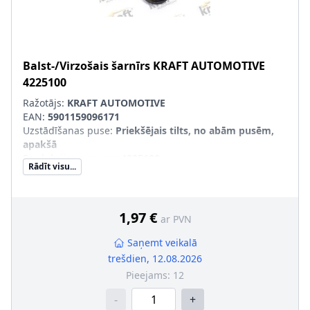
Balst-/Virzošais šarnīrs
KRAFT AUTOMOTIVE
4225100
Ražotājs:
KRAFT AUTOMOTIVE
EAN:
5901159096171
Uzstādīšanas puse
:
Priekšējais tilts, no abām pusēm,
apakšā
Produkcijas numurs
:
4225100
Rādīt visu...
1,97 €
ar PVN
Saņemt veikalā
trešdien, 12.08.2026
Pieejams:
12
-
+