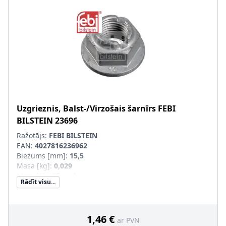
Uzgrieznis, Balst-/Virzošais šarnīrs
FEBI
BILSTEIN
23696
Ražotājs:
FEBI BILSTEIN
EAN:
4027816236962
Biezums [mm]
:
15,5
Masa [kg]
:
0,029
Materiāls
:
Tērauds
Rādīt visu...
Uzgriežņu atslēgas izmērs
:
21
Ārējais diametrs [mm]
:
29
Skrūves galvas-/Uzgriežņa profils
:
Ārējais seškantis
Kvalitāte/Klase
:
10
1,46 €
ar PVN