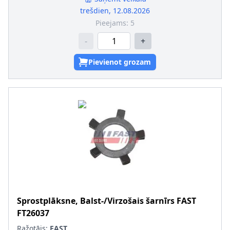
trešdien, 12.08.2026
Pieejams:
5
-
+
Pievienot grozam
Sprostplāksne, Balst-/Virzošais šarnīrs
FAST
FT26037
Ražotājs:
FAST