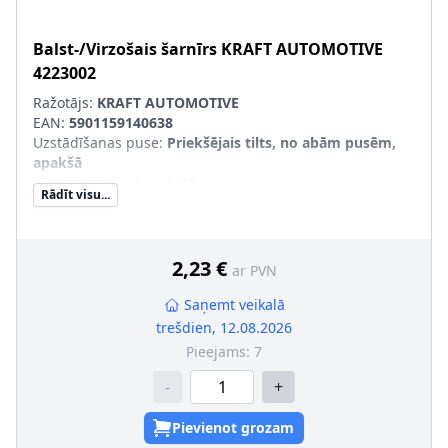
Balst-/Virzošais šarnīrs
KRAFT AUTOMOTIVE
4223002
Ražotājs:
KRAFT AUTOMOTIVE
EAN:
5901159140638
Uzstādīšanas puse
:
Priekšējais tilts, no abām pusēm,
apakšā
Konusa izmērs [mm]
:
13
Rādīt visu...
Produkcijas numurs
:
4223002
2,23 €
ar PVN
Saņemt veikalā
trešdien, 12.08.2026
Pieejams:
7
-
+
Pievienot grozam