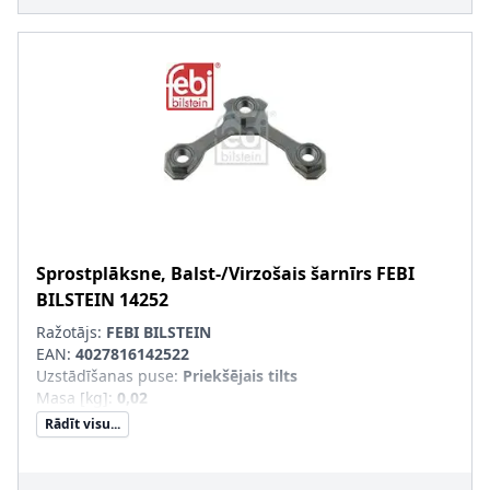
Sprostplāksne, Balst-/Virzošais šarnīrs
FEBI
BILSTEIN
14252
Ražotājs:
FEBI BILSTEIN
EAN:
4027816142522
Uzstādīšanas puse
:
Priekšējais tilts
Masa [kg]
:
0,02
Rādīt visu...