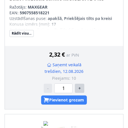
Ražotājs:
MAXGEAR
EAN:
5907558518221
Uzstādīšanas puse
:
apakšā, Priekšējais tilts pa kreisi
Konusa izmērs [mm]
:
17
Tr. līdzekļa aprīkojums
:
Tr. līdzekļiem bez stūres
Rādīt visu...
pastiprinātāja
pāra artikulu numuri
:
72-0482
2,32 €
ar PVN
Saņemt veikalā
trešdien, 12.08.2026
Pieejams:
10
-
+
Pievienot grozam