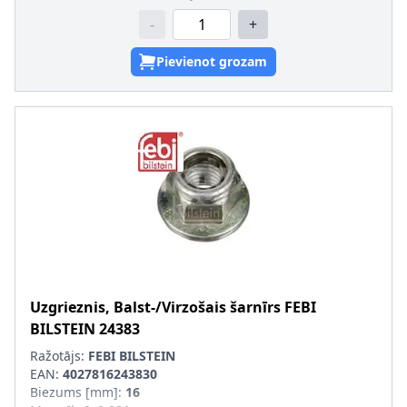
-
+
Pievienot grozam
Uzgrieznis, Balst-/Virzošais šarnīrs
FEBI
BILSTEIN
24383
Ražotājs:
FEBI BILSTEIN
EAN:
4027816243830
Biezums [mm]
:
16