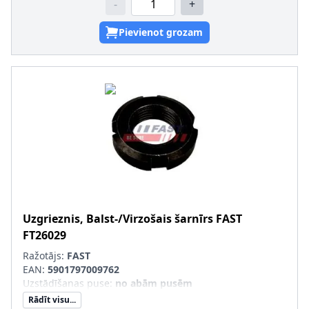
-
+
Pievienot grozam
Uzgrieznis, Balst-/Virzošais šarnīrs
FAST
FT26029
Ražotājs:
FAST
EAN:
5901797009762
Uzstādīšanas puse
:
no abām pusēm
Rādīt visu...