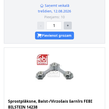
Virsma
:
cinkots
Iekšējās vītnes izmērs
:
M14 x 1,5
Saņemt veikalā
trešdien, 12.08.2026
Pieejams:
10
-
+
Pievienot grozam
Sprostplāksne, Balst-/Virzošais šarnīrs
FEBI
BILSTEIN
14238