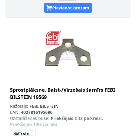
Pievienot grozam
Sprostplāksne, Balst-/Virzošais šarnīrs
FEBI
BILSTEIN
19569
Ražotājs:
FEBI BILSTEIN
EAN:
4027816195696
Uzstādīšanas puse
:
Priekšējais tilts pa kreisi,
Priekšējais tilts pa labi
Masa [kg]
:
0,027
Rādīt visu...