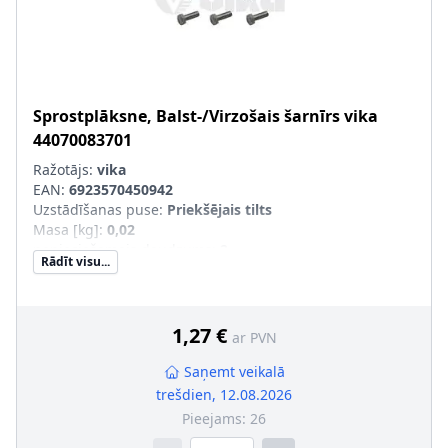
Sprostplāksne, Balst-/Virzošais šarnīrs
vika
44070083701
Ražotājs:
vika
EAN:
6923570450942
Uzstādīšanas puse
:
Priekšējais tilts
Masa [kg]
:
0,02
nepieciešamais daudzums
:
2
Rādīt visu...
Papildu artikuls/Papildu info 2
:
ar skrūvi
1,27 €
ar PVN
Saņemt veikalā
trešdien, 12.08.2026
Pieejams:
26