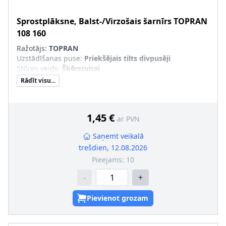
Sprostplāksne, Balst-/Virzošais šarnīrs
TOPRAN
108 160
Ražotājs:
TOPRAN
Uzstādīšanas puse
:
Priekšējais tilts divpusēji
Stūres veids
:
Šķērssvirai
Rādīt visu...
1,45 €
ar PVN
Saņemt veikalā
trešdien, 12.08.2026
Pieejams:
10
-
+
Pievienot grozam