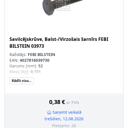
Savilcējskrūve, Balst-/Virzošais šarnīrs
FEBI
BILSTEIN
03973
Ražotājs:
FEBI BILSTEIN
EAN:
4027816039730
Garums [mm]
:
52
Masa [kg]
:
0,151
Uzgriežņu atslēgas izmērs
:
17
Rādīt visu...
Skrūves galvas-/Uzgriežņa profils
:
Ārējais seškantis
Kvalitāte/Klase
:
10.9
Vītnes garums [mm]
:
22
Vārpstas garums [mm]
:
23
0,38 €
ar PVN
Ārējās vītnes izmērs
:
M10 x 1,5
Saņemt veikalā
trešdien, 12.08.2026
Pieejams:
26