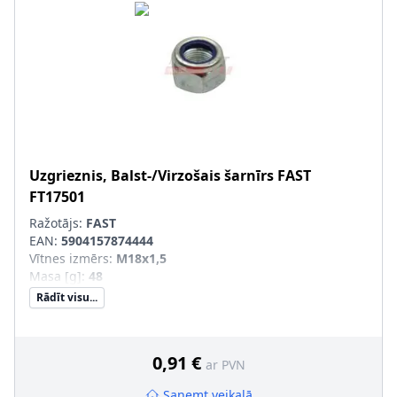
Uzgrieznis, Balst-/Virzošais šarnīrs
FAST
FT17501
Ražotājs:
FAST
EAN:
5904157874444
Vītnes izmērs
:
M18x1,5
Masa [g]
:
48
Rādīt visu...
0,91 €
ar PVN
Saņemt veikalā