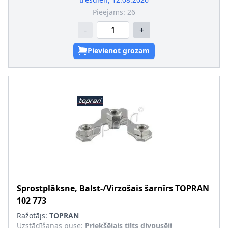
Pieejams:
26
-
+
Pievienot grozam
Sprostplāksne, Balst-/Virzošais šarnīrs
TOPRAN
102 773
Ražotājs:
TOPRAN
Uzstādīšanas puse
:
Priekšējais tilts divpusēji