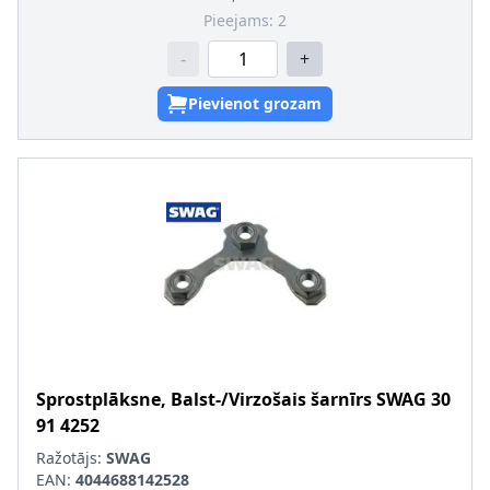
Pieejams:
2
-
+
Pievienot grozam
Sprostplāksne, Balst-/Virzošais šarnīrs
SWAG
30
91 4252
Ražotājs:
SWAG
EAN:
4044688142528