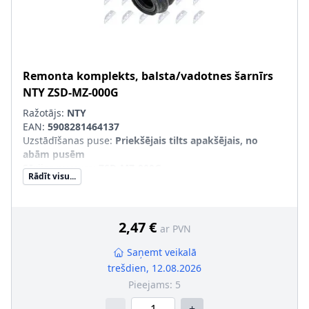
Remonta komplekts, balsta/vadotnes šarnīrs
NTY
ZSD-MZ-000G
Ražotājs:
NTY
EAN:
5908281464137
Uzstādīšanas puse
:
Priekšējais tilts apakšējais, no
abām pusēm
Sērijas numurs
:
ZSD-MZ-000G
Rādīt visu...
2,47 €
ar PVN
Saņemt veikalā
trešdien, 12.08.2026
Pieejams:
5