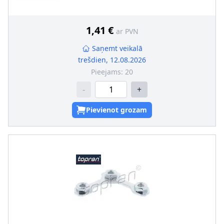
1,41 €
ar PVN
Saņemt veikalā
trešdien, 12.08.2026
Pieejams:
20
-
+
Pievienot grozam