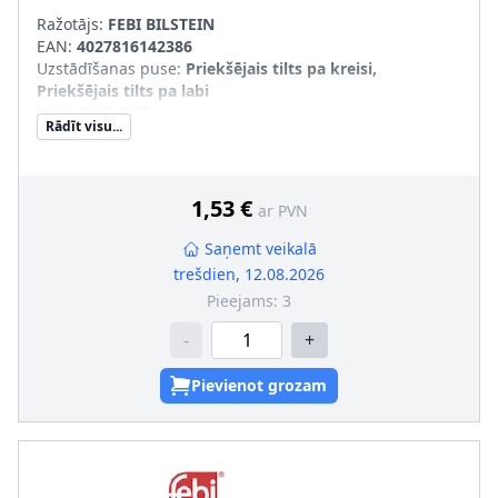
Ražotājs:
FEBI BILSTEIN
EAN:
4027816142386
Uzstādīšanas puse
:
Priekšējais tilts pa kreisi,
Priekšējais tilts pa labi
Masa [kg]
:
0,02
Rādīt visu...
1,53 €
ar PVN
Saņemt veikalā
trešdien, 12.08.2026
Pieejams:
3
-
+
Pievienot grozam