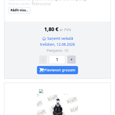
Stūres veids
:
Šķērssvirai
Rādīt visu...
1,80 €
ar PVN
Saņemt veikalā
trešdien, 12.08.2026
Pieejams:
10
-
+
Pievienot grozam