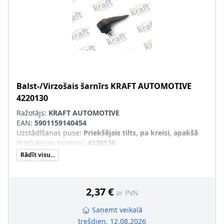
Balst-/Virzošais šarnīrs
KRAFT AUTOMOTIVE
4220130
Ražotājs:
KRAFT AUTOMOTIVE
EAN:
5901159140454
Uzstādīšanas puse
:
Priekšējais tilts, pa kreisi, apakšā
Produkcijas numurs
:
4220130
Rādīt visu...
2,37 €
ar PVN
Saņemt veikalā
trešdien, 12.08.2026