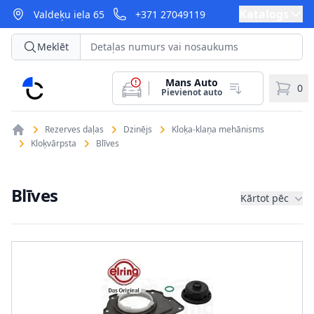
Katalogs
Valdeķu iela 65
+371 27049119
Meklēt
Mans Auto
CarParts
0
Pievienot auto
Rezerves daļas
Dzinējs
Kloķa-klaņa mehānisms
Kloķvārpsta
Blīves
Blīves
Kārtot pēc