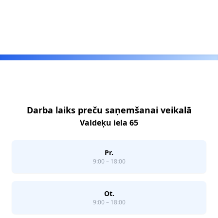
Footer
Darba laiks preču saņemšanai veikalā
Valdeķu iela 65
Pr.
9:00 – 18:00
Ot.
9:00 – 18:00