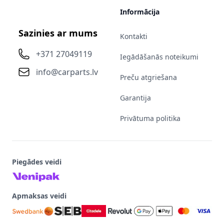
Informācija
Sazinies ar mums
Kontakti
+371 27049119
Iegādāšanās noteikumi
info@carparts.lv
Preču atgriešana
Garantija
Privātuma politika
Piegādes veidi
Apmaksas veidi