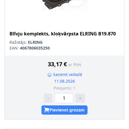
Blīvju komplekts, kloķvārpsta
ELRING
B19.870
Ražotājs:
ELRING
EAN:
4067806035250
33,17 €
ar PVN
Saņemt veikalā
11.08.2026
Pieejams:
1
-
+
Pievienot grozam