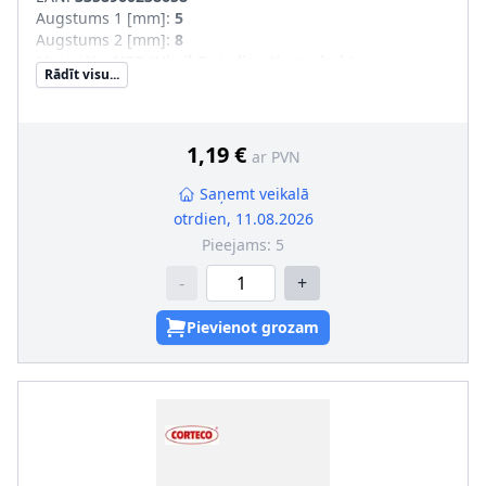
Augstums 1 [mm]
:
5
Augstums 2 [mm]
:
8
Materiāls
:
NBR (Nitril-Butadien-Kautschuk)
Rādīt visu...
Ārējais diametrs 1 [mm]
:
28
Iekšējais diametrs 1 [mm]
:
22
1,19 €
ar PVN
Saņemt veikalā
otrdien, 11.08.2026
Pieejams:
5
-
+
Pievienot grozam