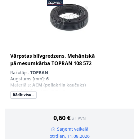
Vārpstas blīvgredzens, Mehāniskā
pārnesumkārba
TOPRAN
108 572
Ražotājs:
TOPRAN
Augstums [mm]
:
6
Materiāls
:
ACM (poliakrila kaučuks)
Iekšējais diametrs [mm]
:
16
Rādīt visu...
Ārējais diametrs [mm]
:
24
Putekļusargs
:
ar putekļu aizsargmaliņu
0,60 €
ar PVN
Saņemt veikalā
otrdien, 11.08.2026