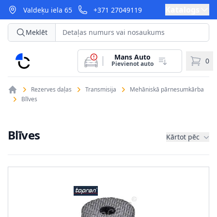
Katalogs
Valdeķu iela 65
+371 27049119
Meklēt
Mans Auto
CarParts
0
Pievienot auto
Rezerves daļas
Transmisija
Mehāniskā pārnesumkārba
Blīves
Blīves
Kārtot pēc