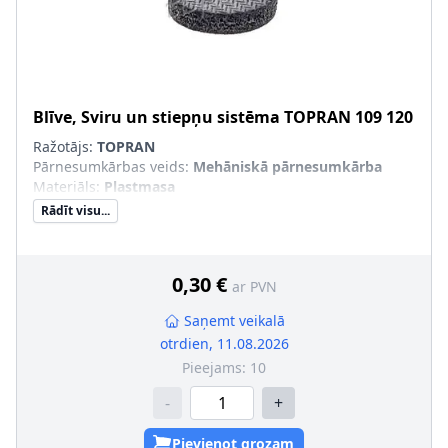
Blīve, Sviru un stiepņu sistēma
TOPRAN
109 120
Ražotājs:
TOPRAN
Pārnesumkārbas veids
:
Mehāniskā pārnesumkārba
Materiāls
:
Plastmasa
Rādīt visu...
0,30 €
ar PVN
Saņemt veikalā
otrdien, 11.08.2026
Pieejams:
10
-
+
Pievienot grozam