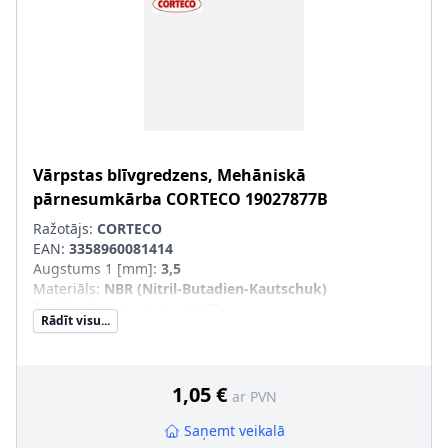
Vārpstas blīvgredzens, Mehāniskā
pārnesumkārba
CORTECO
19027877B
Ražotājs:
CORTECO
EAN:
3358960081414
Augstums 1 [mm]
:
3,5
Materiāls
:
NBR (Nitril-Butadien-Kautschuk)
Ārējais diametrs 1 [mm]
:
17
Rādīt visu...
Iekšējais diametrs 1 [mm]
:
9,6
1,05 €
ar PVN
Saņemt veikalā