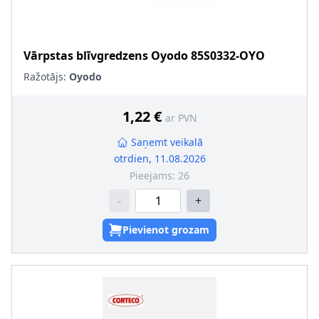
Vārpstas blīvgredzens
Oyodo
85S0332-OYO
Ražotājs:
Oyodo
1,22 €
ar PVN
Saņemt veikalā
otrdien, 11.08.2026
Pieejams:
26
-
+
Pievienot grozam