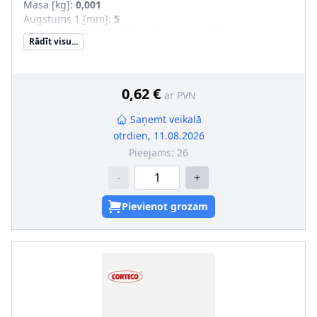
Masa [kg]
:
0,001
Augstums 1 [mm]
:
5
Materiāls
:
NBR (Nitril-Butadien-Kautschuk)
Rādīt visu...
Iekšējais diametrs [mm]
:
15
Ārējais diametrs [mm]
:
21
Garums 4 [mm]
:
7
0,62 €
ar PVN
Saņemt veikalā
otrdien, 11.08.2026
Pieejams:
26
-
+
Pievienot grozam