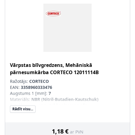
Vārpstas blīvgredzens, Mehāniskā
pārnesumkārba
CORTECO
12011114B
Ražotājs:
CORTECO
EAN:
3358960333476
Augstums 1 [mm]
:
7
Materiāls
:
NBR (Nitril-Butadien-Kautschuk)
Putekļusargs
:
ar putekļu aizsargmaliņu
Rādīt visu...
Ārējais diametrs 1 [mm]
:
30
Iekšējais diametrs 1 [mm]
:
20
1,18 €
ar PVN