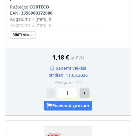
Ražotājs:
CORTECO
EAN:
3358960372086
Augstums 1 [mm]
:
5
Augstums 2 [mm]
:
6
Materiāls
:
NBR (Nitril-Butadien-Kautschuk)
Rādīt visu...
Putekļusargs
:
ar putekļu aizsargmaliņu
Ārējais diametrs 1 [mm]
:
24
Iekšējais diametrs 1 [mm]
:
15,5
1,18 €
ar PVN
Saņemt veikalā
otrdien, 11.08.2026
Pieejams:
15
-
+
Pievienot grozam