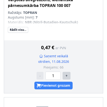
pārnesumkārba
TOPRAN
100 007
Ražotājs:
TOPRAN
Augstums [mm]
:
7
Materiāls
:
NBR (Nitril-Butadien-Kautschuk)
Iekšējais diametrs [mm]
:
15
Rādīt visu...
Ārējais diametrs [mm]
:
24
Putekļusargs
:
ar putekļu aizsargmaliņu
0,47 €
ar PVN
Saņemt veikalā
otrdien, 11.08.2026
Pieejams:
66
-
+
Pievienot grozam