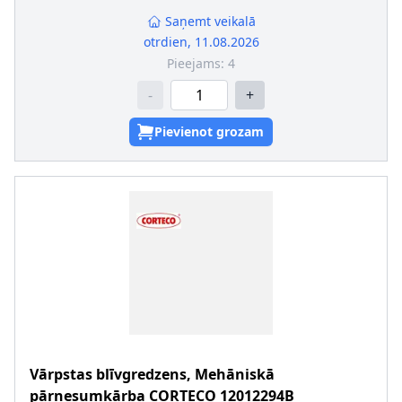
Saņemt veikalā
otrdien, 11.08.2026
Pieejams:
4
-
+
Pievienot grozam
Vārpstas blīvgredzens, Mehāniskā
pārnesumkārba
CORTECO
12012294B