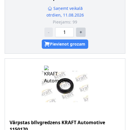
Saņemt veikalā
otrdien, 11.08.2026
Pieejams:
99
-
+
Pievienot grozam
Vārpstas blīvgredzens
KRAFT Automotive
1150170