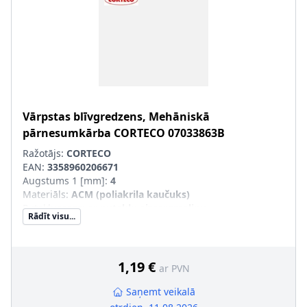
Vārpstas blīvgredzens, Mehāniskā
pārnesumkārba
CORTECO
07033863B
Ražotājs:
CORTECO
EAN:
3358960206671
Augstums 1 [mm]
:
4
Materiāls
:
ACM (poliakrila kaučuks)
Putekļusargs
:
ar putekļu aizsargmaliņu
Rādīt visu...
Ārējais diametrs 1 [mm]
:
23
Iekšējais diametrs 1 [mm]
:
15
1,19 €
ar PVN
Saņemt veikalā