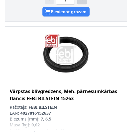
Pievienot grozam
Vārpstas blīvgredzens, Meh. pārnesumkārbas
flancis
FEBI BILSTEIN
15263
Ražotājs:
FEBI BILSTEIN
EAN:
4027816152637
Biezums [mm]
:
7, 6,5
Masa [kg]
:
0,02
Iekšējais diametrs [mm]
:
48