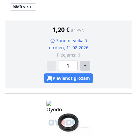
Ārējais diametrs [mm]
:
545
Rādīt visu...
Sērijas numurs
:
NUP-TY-020
1,20 €
ar PVN
Saņemt veikalā
otrdien, 11.08.2026
Pieejams:
6
-
+
Pievienot grozam