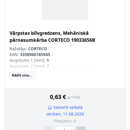
Vārpstas blīvgredzens, Mehāniskā
pārnesumkārba
CORTECO
19033656B
Ražotājs:
CORTECO
EAN:
3358960185945
Augstums 1 [mm]
:
5
Augstums 2 [mm]
:
7
Materiāls
:
NBR (Nitril-Butadien-Kautschuk)
Rādīt visu...
Putekļusargs
:
ar putekļu aizsargmaliņu
Ārējais diametrs 1 [mm]
:
25,4
Iekšējais diametrs 1 [mm]
:
15
0,63 €
ar PVN
Saņemt veikalā
otrdien, 11.08.2026
Pieejams:
4