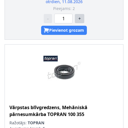
otrdien, 11.08.2026
Pieejams:
2
-
+
Pievienot grozam
Vārpstas blīvgredzens, Mehāniskā
pārnesumkārba
TOPRAN
100 355
Ražotājs:
TOPRAN