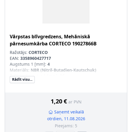
Vārpstas blīvgredzens, Mehāniskā
pārnesumkārba
CORTECO
19027866B
Ražotājs:
CORTECO
EAN:
3358960427717
Augstums 1 [mm]
:
4
Materiāls
:
NBR (Nitril-Butadien-Kautschuk)
Ārējais diametrs 1 [mm]
:
26
Rādīt visu...
Iekšējais diametrs 1 [mm]
:
18
1,20 €
ar PVN
Saņemt veikalā
otrdien, 11.08.2026
Pieejams:
5