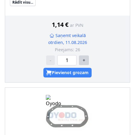
Rādīt visu...
1,14 €
ar PVN
Saņemt veikalā
otrdien, 11.08.2026
Pieejams:
26
-
+
Pievienot grozam