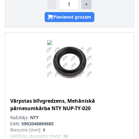
-
+
Pievienot grozam
Vārpstas blīvgredzens, Mehāniskā
pārnesumkārba
NTY
NUP-TY-020
Ražotājs:
NTY
EAN:
5902048869685
Biezums [mm]
:
9
Iekšējais diametrs [mm]
:
34