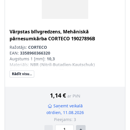
Vārpstas blīvgredzens, Mehāniskā
pārnesumkārba
CORTECO
19027896B
Ražotājs:
CORTECO
EAN:
3358960366320
Augstums 1 [mm]
:
10,3
Materiāls
:
NBR (Nitril-Butadien-Kautschuk)
Ārējais diametrs 1 [mm]
:
27
Rādīt visu...
Iekšējais diametrs 1 [mm]
:
17
1,14 €
ar PVN
Saņemt veikalā
otrdien, 11.08.2026
Pieejams:
3
-
+