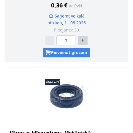
0,36 €
ar PVN
Saņemt veikalā
otrdien, 11.08.2026
Pieejams:
30
-
+
Pievienot grozam
Vārpstas blīvgredzens, Mehāniskā