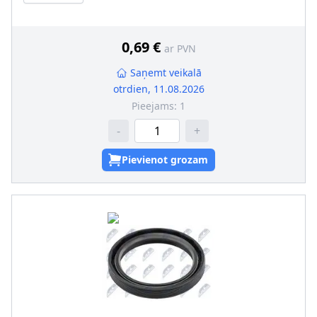
Ārējais diametrs [mm]
:
30
Putekļusargs
:
ar putekļu aizsargmaliņu
0,69 €
ar PVN
Saņemt veikalā
otrdien, 11.08.2026
Pieejams:
1
-
+
Pievienot grozam