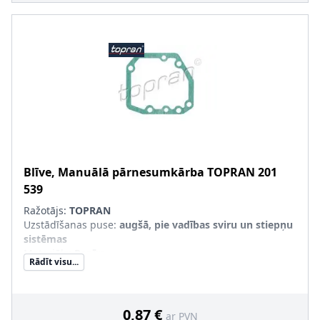
Blīve, Manuālā pārnesumkārba
TOPRAN
201
539
Ražotājs:
TOPRAN
Uzstādīšanas puse
:
augšā, pie vadības sviru un stiepņu
sistēmas
Materiāls
:
Papīrs
Rādīt visu...
0,87 €
ar PVN