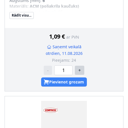
Augstums [mm]
:
6
Materiāls
:
ACM (poliakrila kaučuks)
Iekšējais diametrs [mm]
:
15
Rādīt visu...
Ārējais diametrs [mm]
:
24
1,09 €
ar PVN
Saņemt veikalā
otrdien, 11.08.2026
Pieejams:
24
-
+
Pievienot grozam