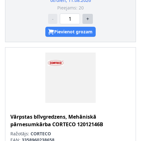
otrdien, 11.08.2026
Pieejams:
20
-
+
Pievienot grozam
Vārpstas blīvgredzens, Mehāniskā
pārnesumkārba
CORTECO
12012146B
Ražotājs:
CORTECO
EAN:
3358960238658