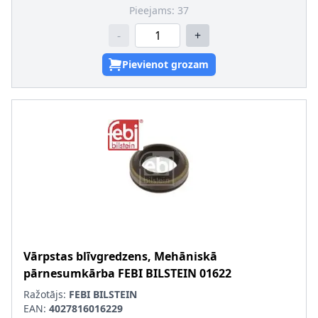
Pieejams:
37
-
+
Pievienot grozam
Vārpstas blīvgredzens, Mehāniskā
pārnesumkārba
FEBI BILSTEIN
01622
Ražotājs:
FEBI BILSTEIN
EAN:
4027816016229