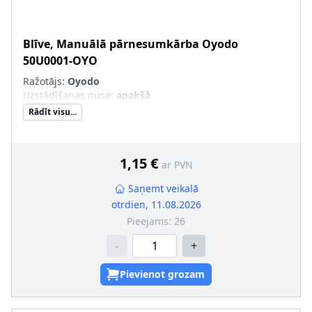
Blīve, Manuālā pārnesumkārba
Oyodo
50U0001-OYO
Ražotājs:
Oyodo
Uzstādīšanas puse
:
apakšā
Rādīt visu...
1,15 €
ar PVN
Saņemt veikalā
otrdien, 11.08.2026
Pieejams:
26
-
+
Pievienot grozam