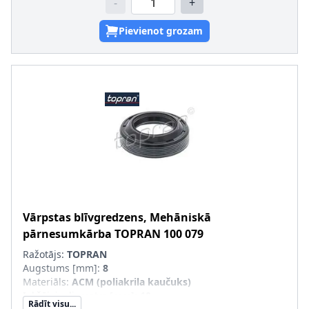
-
+
Pievienot grozam
Vārpstas blīvgredzens, Mehāniskā
pārnesumkārba
TOPRAN
100 079
Ražotājs:
TOPRAN
Augstums [mm]
:
8
Materiāls
:
ACM (poliakrila kaučuks)
Iekšējais diametrs [mm]
:
18
Rādīt visu...