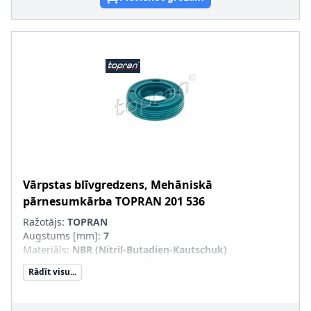
Vārpstas blīvgredzens, Mehāniskā
pārnesumkārba
TOPRAN
201 536
Ražotājs:
TOPRAN
Augstums [mm]
:
7
Materiāls
:
NBR (Nitril-Butadien-Kautschuk)
Iekšējais diametrs [mm]
:
13
Rādīt visu...
Ārējais diametrs [mm]
:
26
Putekļusargs
:
ar putekļu aizsargmaliņu