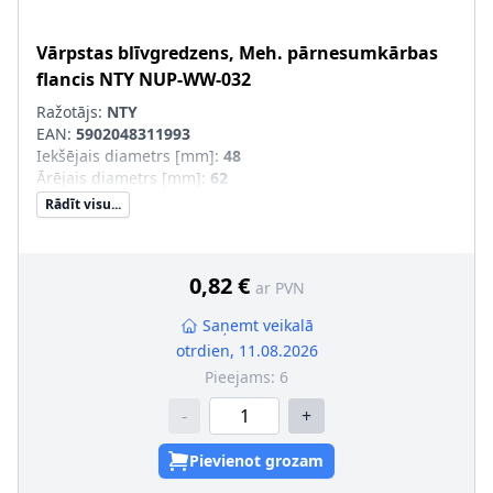
Vārpstas blīvgredzens, Meh. pārnesumkārbas
flancis
NTY
NUP-WW-032
Ražotājs:
NTY
EAN:
5902048311993
Iekšējais diametrs [mm]
:
48
Ārējais diametrs [mm]
:
62
Rādīt visu...
0,82 €
ar PVN
Saņemt veikalā
otrdien, 11.08.2026
Pieejams:
6
-
+
Pievienot grozam