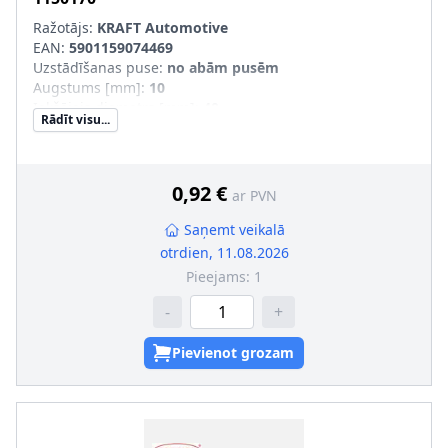
Ražotājs:
KRAFT Automotive
EAN:
5901159074469
Uzstādīšanas puse
:
no abām pusēm
Augstums [mm]
:
10
Iekšējais diametrs [mm]
:
40
Rādīt visu...
Ārējais diametrs [mm]
:
60
Produkcijas numurs
:
1150170
0,92 €
ar PVN
Saņemt veikalā
otrdien, 11.08.2026
Pieejams:
1
-
+
Pievienot grozam