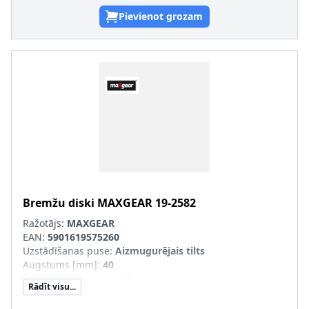
Pievienot grozam
Bremžu diski
MAXGEAR
19-2582
Ražotājs:
MAXGEAR
EAN:
5901619575260
Uzstādīšanas puse
:
Aizmugurējais tilts
Augstums [mm]
:
40
Bremžu diska tips
:
pilnīgi
Rādīt visu...
Bremžu diska biezums [mm]
:
11
Minimālais biezums [mm]
:
9,2