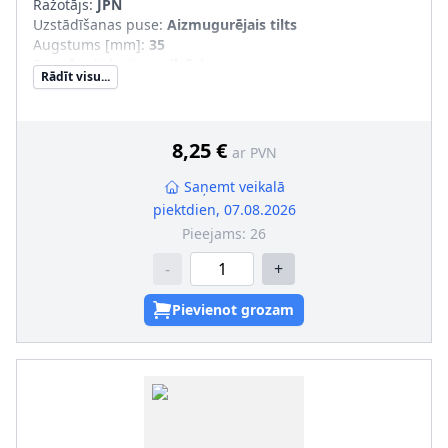
Ražotājs:
JPN
Uzstādīšanas puse
:
Aizmugurējais tilts
Augstums [mm]
:
35
Bremžu diska tips
:
pilnīgi
Rādīt visu...
Bremžu diska biezums [mm]
:
9
Ārējais diametrs [mm]
:
247
Urbumu skaits
:
4
Centrējošais diametrs [mm]
:
71
8,25 €
ar PVN
Saņemt veikalā
piektdien, 07.08.2026
Pieejams:
26
-
+
Pievienot grozam