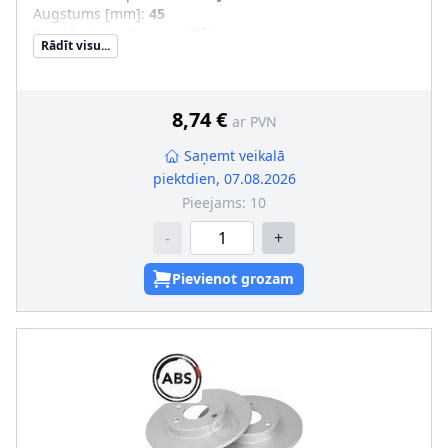
Augstums [mm]
:
45
Bremžu diska tips
:
ventilējams
Rādīt visu...
Bremžu diska biezums [mm]
:
22
Minimālais biezums [mm]
:
20
Ārējais diametrs [mm]
:
235
Urbumu skaits
:
4
8,74 €
ar PVN
Centrējošais diametrs [mm]
:
55
Skrūvju loks-Ø [mm]
:
100
Saņemt veikalā
piektdien, 07.08.2026
Pieejams:
10
-
+
Pievienot grozam