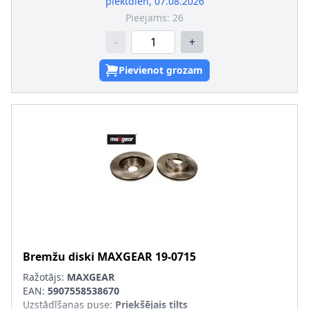
piektdien, 07.08.2026
Pieejams:
26
-
+
Pievienot grozam
Bremžu diski
MAXGEAR
19-0715
Ražotājs:
MAXGEAR
EAN:
5907558538670
Uzstādīšanas puse
:
Priekšējais tilts