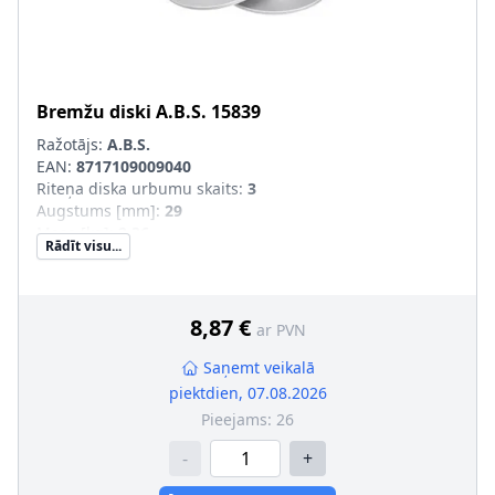
Bremžu diski
A.B.S.
15839
Ražotājs:
A.B.S.
EAN:
8717109009040
Riteņa diska urbumu skaits
:
3
Augstums [mm]
:
29
Masa [kg]
:
2,36
Rādīt visu...
Bremžu diska tips
:
pilnīgi
Bremžu diska biezums [mm]
:
8
Minimālais biezums [mm]
:
6
Ārējais diametrs [mm]
:
238
8,87 €
ar PVN
Centrējošais diametrs [mm]
:
57
Skrūvju loks-Ø [mm]
:
98
Saņemt veikalā
Virsma
:
pārklāts
piektdien, 07.08.2026
Rumbas diametrs [mm]
:
132
Pieejams:
26
-
+