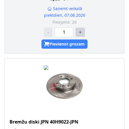
Rumbas diametrs [mm]
:
135
Saņemt veikalā
piektdien, 07.08.2026
Pieejams:
26
-
+
Pievienot grozam
Bremžu diski
JPN
40H9022-JPN