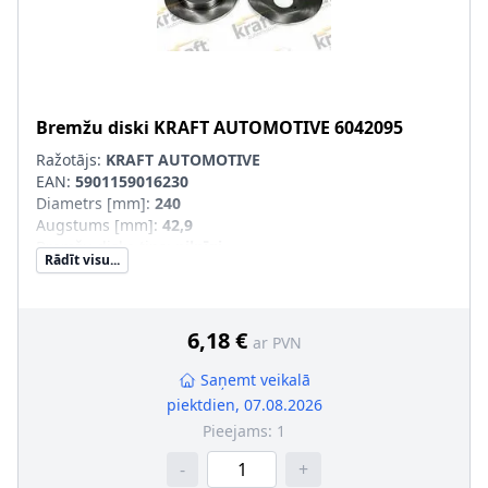
Bremžu diski
KRAFT AUTOMOTIVE
6042095
Ražotājs:
KRAFT AUTOMOTIVE
EAN:
5901159016230
Diametrs [mm]
:
240
Augstums [mm]
:
42,9
Bremžu diska tips
:
pilnīgi
Rādīt visu...
Bremžu diska biezums [mm]
:
12
Ārējais diametrs [mm]
:
239,5
Urbumu skaits
:
4
Centrējošais diametrs [mm]
:
63,7
6,18 €
ar PVN
Produkcijas numurs
:
6042095
Saņemt veikalā
piektdien, 07.08.2026
Pieejams:
1
-
+