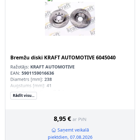
Bremžu diski
KRAFT AUTOMOTIVE
6045040
Ražotājs:
KRAFT AUTOMOTIVE
EAN:
5901159016636
Diametrs [mm]
:
238
Augstums [mm]
:
41
Bremžu diska tips
:
pilnīgi
Rādīt visu...
Bremžu diska biezums [mm]
:
8
Ārējais diametrs [mm]
:
238
Urbumu skaits
:
4
Centrējošais diametrs [mm]
:
61
8,95 €
ar PVN
Produkcijas numurs
:
6045040
Saņemt veikalā
piektdien, 07.08.2026