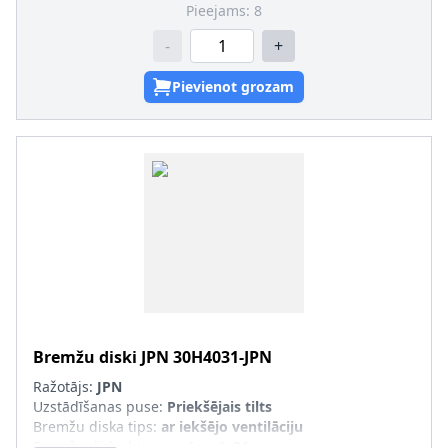
Pieejams:
8
-
+
Pievienot grozam
Bremžu diski
JPN
30H4031-JPN
Ražotājs:
JPN
Uzstādīšanas puse
:
Priekšējais tilts
Bremžu diska tips
:
ar iekšējo ventilāciju
Bremžu diska biezums [mm]
:
21