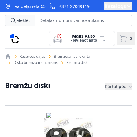
Katalogs
Valdeķu iela 65
+371 27049119
Meklēt
Mans Auto
CarParts
0
Pievienot auto
Rezerves daļas
Bremzēšanas iekārta
Disku bremžu mehānisms
Bremžu diski
Bremžu diski
Kārtot pēc