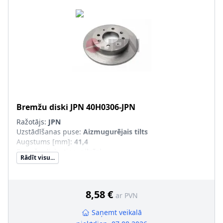
Bremžu diski
JPN
40H0306-JPN
Ražotājs:
JPN
Uzstādīšanas puse
:
Aizmugurējais tilts
Augstums [mm]
:
41,4
Bremžu diska tips
:
pilnīgi
Rādīt visu...
Bremžu diska biezums [mm]
:
10
Ārējais diametrs [mm]
:
258
Urbumu skaits
:
4
Skrūvju loks-Ø [mm]
:
114,3
8,58 €
ar PVN
Rumbas diametrs [mm]
:
76
Saņemt veikalā