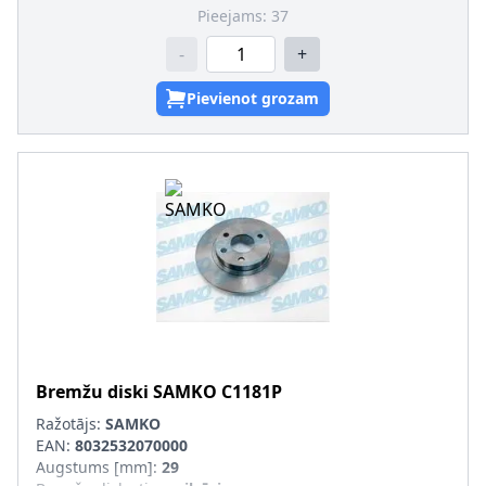
Pieejams:
37
-
+
Pievienot grozam
Bremžu diski
SAMKO
C1181P
Ražotājs:
SAMKO
EAN:
8032532070000
Augstums [mm]
:
29