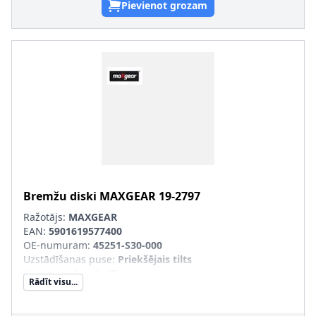
Pievienot grozam
Bremžu diski
MAXGEAR
19-2797
Ražotājs:
MAXGEAR
EAN:
5901619577400
OE-numuram
:
45251-S30-000
Uzstādīšanas puse
:
Priekšējais tilts
Augstums [mm]
:
47
Rādīt visu...
Bremžu diska tips
:
ar iekšējo ventilāciju
Bremžu diska biezums [mm]
:
23
Minimālais biezums [mm]
:
21