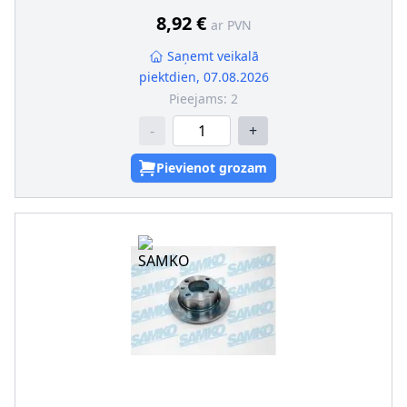
Ārējais diametrs [mm]
:
260
8,92 €
ar PVN
Centrējošais diametrs [mm]
:
64,2
Skrūvju loks-Ø [mm]
:
114
Saņemt veikalā
piektdien, 07.08.2026
Pieejams:
2
-
+
Pievienot grozam