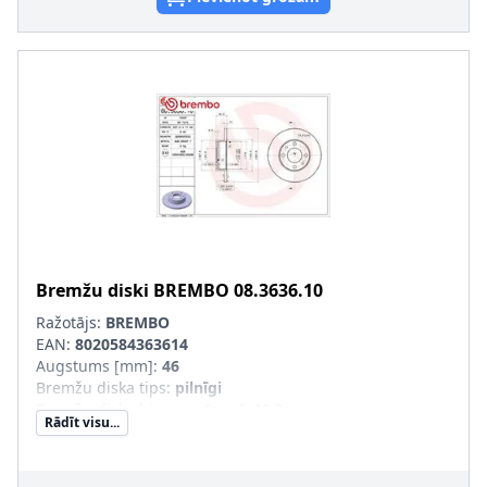
Bremžu diski
BREMBO
08.3636.10
Ražotājs:
BREMBO
EAN:
8020584363614
Augstums [mm]
:
46
Bremžu diska tips
:
pilnīgi
Bremžu diska biezums [mm]
:
10,8
Rādīt visu...
Minimālais biezums [mm]
:
9
Ārējais diametrs [mm]
:
227
Urbumu skaits
:
4