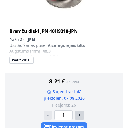
Bremžu diski
JPN
40H9010-JPN
Ražotājs:
JPN
Uzstādīšanas puse
:
Aizmugurējais tilts
Augstums [mm]
:
40,3
Bremžu diska tips
:
pilnīgi
Rādīt visu...
Bremžu diska biezums [mm]
:
9
Ārējais diametrs [mm]
:
230
Urbumu skaits
:
5
Centrējošais diametrs [mm]
:
65
8,21 €
ar PVN
Saņemt veikalā
piektdien, 07.08.2026
Pieejams:
26
-
+
Pievienot grozam