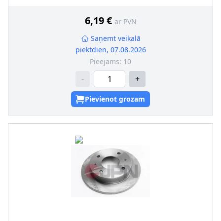
Ārējais diametrs [mm]
:
241
Urbumu skaits
:
5
6,19 €
ar PVN
Centrējošais diametrs [mm]
:
59
Skrūvju loks-Ø [mm]
:
98
Saņemt veikalā
piektdien, 07.08.2026
Pieejams:
10
-
+
Pievienot grozam