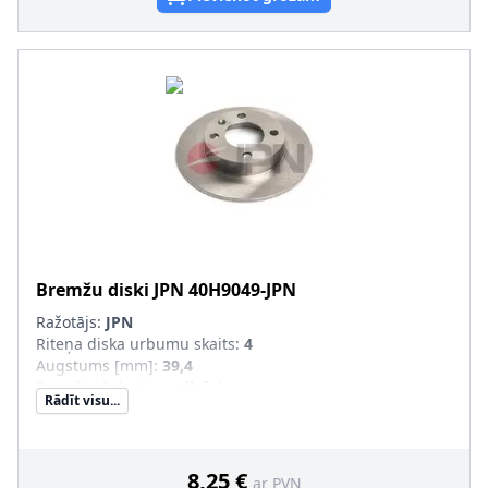
Bremžu diski
JPN
40H9049-JPN
Ražotājs:
JPN
Riteņa diska urbumu skaits
:
4
Augstums [mm]
:
39,4
Bremžu diska tips
:
pilnīgi
Rādīt visu...
Bremžu diska biezums [mm]
:
9
Ārējais diametrs [mm]
:
232
Centrējošais diametrs [mm]
:
65
Skrūvju loks-Ø [mm]
:
100
8,25 €
ar PVN