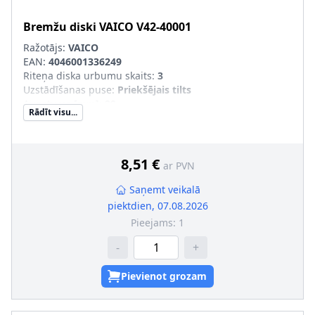
Bremžu diski
VAICO
V42-40001
Ražotājs:
VAICO
EAN:
4046001336249
Riteņa diska urbumu skaits
:
3
Uzstādīšanas puse
:
Priekšējais tilts
Augstums [mm]
:
29
Rādīt visu...
Bremžu diska tips
:
pilnīgi
Bremžu diska biezums [mm]
:
8
Minimālais biezums [mm]
:
6
Ārējais diametrs [mm]
:
238
8,51 €
ar PVN
Centrējošais diametrs [mm]
:
57
Skrūvju loks-Ø [mm]
:
98
Saņemt veikalā
Bremžu diska rumbas augstums [mm]
:
21
piektdien, 07.08.2026
Pieejams:
1
-
+
Pievienot grozam