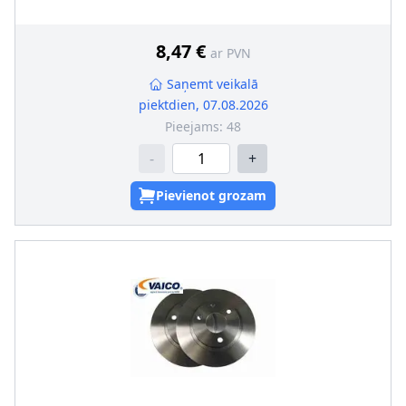
Ārējais diametrs [mm]
:
231
Urbumu skaits
:
4
Produkcijas numurs
:
K6046640
8,47 €
ar PVN
Saņemt veikalā
piektdien, 07.08.2026
Pieejams:
48
-
+
Pievienot grozam