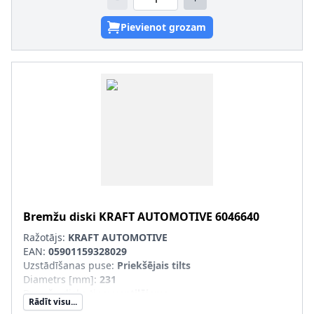
Pievienot grozam
Bremžu diski
KRAFT AUTOMOTIVE
6046640
Ražotājs:
KRAFT AUTOMOTIVE
EAN:
05901159328029
Uzstādīšanas puse
:
Priekšējais tilts
Diametrs [mm]
:
231
Bremžu diska tips
:
ventilējams
Rādīt visu...
Bremžu diska biezums [mm]
:
17