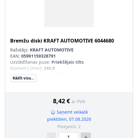
Bremžu diski
KRAFT AUTOMOTIVE
6044680
Ražotājs:
KRAFT AUTOMOTIVE
EAN:
05901159328791
Uzstādīšanas puse
:
Priekšējais tilts
Diametrs [mm]
:
240,8
Bremžu diska tips
:
ventilējams
Rādīt visu...
Bremžu diska biezums [mm]
:
19
Ārējais diametrs [mm]
:
241
Urbumu skaits
:
4
Produkcijas numurs
:
K6044680
8,42 €
ar PVN
Saņemt veikalā
piektdien, 07.08.2026
Pieejams:
2
-
+