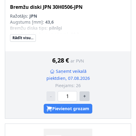
Bremžu diski
JPN
30H0506-JPN
Ražotājs:
JPN
Augstums [mm]
:
43,6
Bremžu diska tips
:
pilnīgi
Bremžu diska biezums [mm]
:
10,9
Rādīt visu...
Vītnes izmērs
:
12,6
Ārējais diametrs [mm]
:
230
Urbumu skaits
:
4
Centrējošais diametrs [mm]
:
67
6,28 €
ar PVN
Skrūvju loks-Ø [mm]
:
114,3
Saņemt veikalā
piektdien, 07.08.2026
Pieejams:
26
-
+
Pievienot grozam