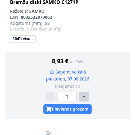
Bremžu diski
SAMKO
C1271P
Ražotājs:
SAMKO
EAN:
8032532070062
Augstums [mm]
:
58
Bremžu diska tips
:
pilnīgi
Bremžu diska biezums [mm]
:
9
Rādīt visu...
Minimālais biezums [mm]
:
7
Ārējais diametrs [mm]
:
224
Urbumu skaits
:
4
Centrējošais diametrs [mm]
:
71
8,93 €
ar PVN
Saņemt veikalā
piektdien, 07.08.2026
Pieejams:
10
-
+
Pievienot grozam