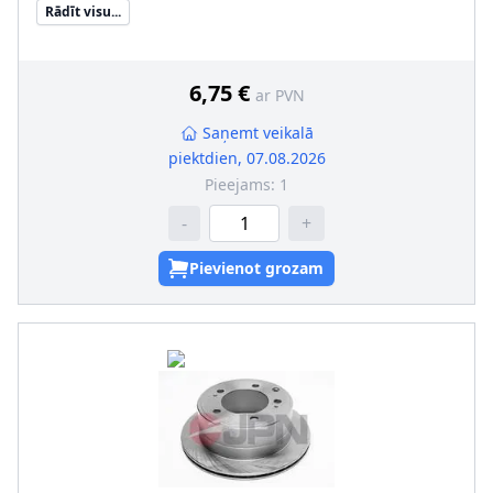
Rādīt visu...
Ārējais diametrs [mm]
:
240
Urbumu skaits
:
4
Centrējošais diametrs [mm]
:
61
6,75 €
ar PVN
Saņemt veikalā
piektdien, 07.08.2026
Pieejams:
1
-
+
Pievienot grozam