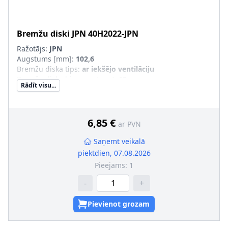
Bremžu diski
JPN
40H2022-JPN
Ražotājs:
JPN
Augstums [mm]
:
102,6
Bremžu diska tips
:
ar iekšējo ventilāciju
Bremžu diska biezums [mm]
:
18
Rādīt visu...
Ārējais diametrs [mm]
:
312
Urbumu skaits
:
5
Centrējošais diametrs [mm]
:
110
6,85 €
ar PVN
Saņemt veikalā
piektdien, 07.08.2026
Pieejams:
1
-
+
Pievienot grozam