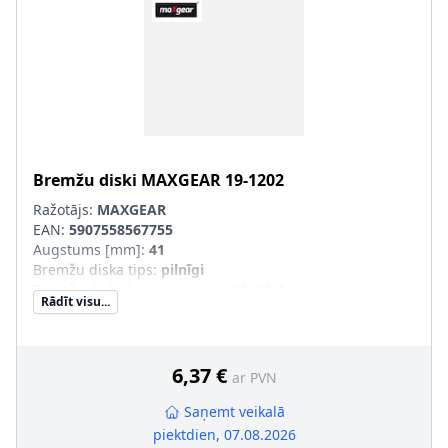
Bremžu diski
MAXGEAR
19-1202
Ražotājs:
MAXGEAR
EAN:
5907558567755
Augstums [mm]
:
41
Bremžu diska tips
:
pilnīgi
Bremžu diska biezums [mm]
:
10, 10,9
Rādīt visu...
Minimālais biezums [mm]
:
8
Ārējais diametrs [mm]
:
256
Urbumu skaits
:
6
Centrējošais diametrs [mm]
:
60
6,37 €
ar PVN
Skrūvju loks-Ø [mm]
:
100
Saņemt veikalā
piektdien, 07.08.2026