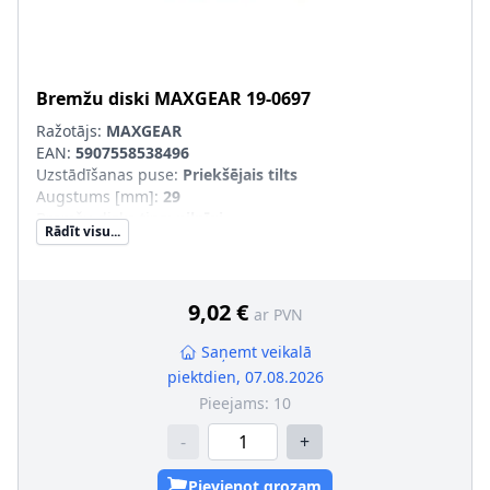
Bremžu diski
MAXGEAR
19-0697
Ražotājs:
MAXGEAR
EAN:
5907558538496
Uzstādīšanas puse
:
Priekšējais tilts
Augstums [mm]
:
29
Bremžu diska tips
:
pilnīgi
Rādīt visu...
Bremžu diska biezums [mm]
:
8
Minimālais biezums [mm]
:
6
Ārējais diametrs [mm]
:
237
Urbumu skaits
:
3
9,02 €
ar PVN
Centrējošais diametrs [mm]
:
57
Skrūvju loks-Ø [mm]
:
98
Saņemt veikalā
Papildu artikuls/Papildu info 2
:
ar skrūvēm
piektdien, 07.08.2026
Pieejams:
10
-
+
Pievienot grozam