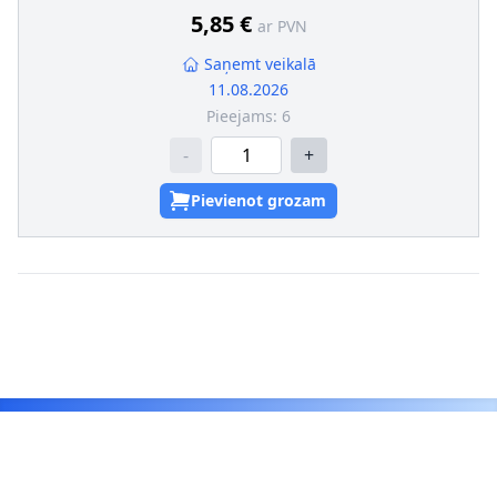
5,85 €
ar PVN
Saņemt veikalā
11.08.2026
Pieejams:
6
-
+
Pievienot grozam
Footer