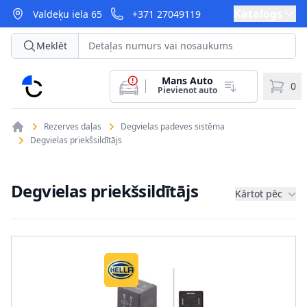
Katalogs
Valdeķu iela 65
+371 27049119
Meklēt
Mans Auto
CarParts
0
Pievienot auto
Rezerves daļas
Degvielas padeves sistēma
Degvielas priekšsildītājs
Degvielas priekšsildītājs
Kārtot pēc