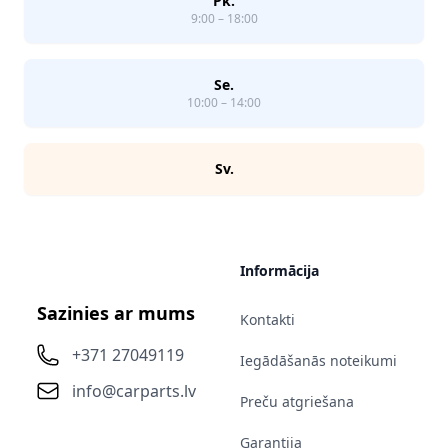
Pk.
9:00 – 18:00
Se.
10:00 – 14:00
Sv.
Informācija
Sazinies ar mums
Kontakti
+371 27049119
Iegādāšanās noteikumi
info@carparts.lv
Preču atgriešana
Garantija