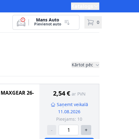
Katalogs
Mans Auto
0
Pievienot auto
Kārtot pēc
2,54 €
MAXGEAR
26-
ar PVN
Saņemt veikalā
11.08.2026
Pieejams:
10
-
+