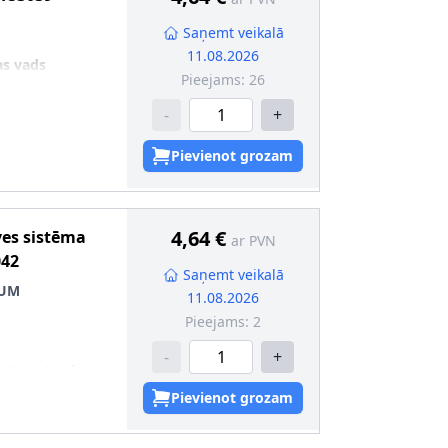
Saņemt veikalā
11.08.2026
as vads
Pieejams:
26
-
+
Pievienot grozam
4,64 €
ves sistēma
ar PVN
042
Saņemt veikalā
IUM
11.08.2026
Pieejams:
2
-
+
 (ieeja)
:
taisns
 (izeja)
:
taisns
Pievienot grozam