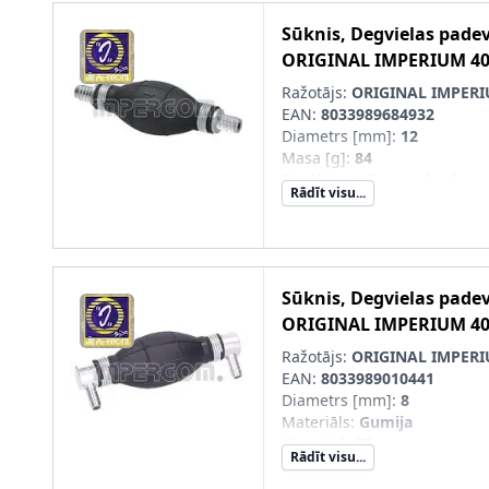
Sūknis, Degvielas pade
ORIGINAL IMPERIUM
4
Ražotājs:
ORIGINAL IMPER
EAN:
8033989684932
Diametrs [mm]
:
12
Masa [g]
:
84
Pieslēguma īscaurules forma
Rādīt visu...
Pieslēguma īscaurules forma
Sūknis, Degvielas pade
ORIGINAL IMPERIUM
4
Ražotājs:
ORIGINAL IMPER
EAN:
8033989010441
Diametrs [mm]
:
8
Materiāls
:
Gumija
Masa [g]
:
95
Rādīt visu...
Pieslēguma īscaurules forma
Pieslēguma īscaurules forma