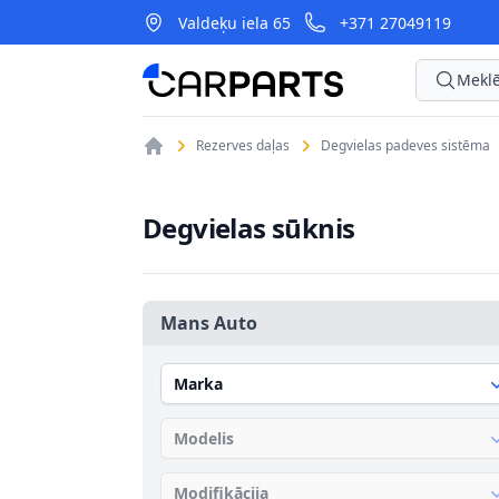
Valdeķu iela 65
+371 27049119
CarParts
Meklē
Rezerves daļas
Degvielas padeves sistēma
Degvielas sūknis
Mans Auto
Marka
Modelis
Modifikācija