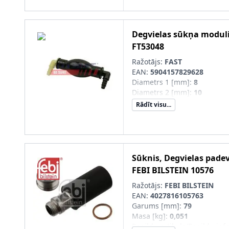
Degvielas sūkņa modul
FT53048
Ražotājs:
FAST
EAN:
5904157829628
Diametrs 1 [mm]
:
8
Diametrs 2 [mm]
:
10
Rādīt visu...
Sūknis, Degvielas pade
FEBI BILSTEIN
10576
Ražotājs:
FEBI BILSTEIN
EAN:
4027816105763
Garums [mm]
:
79
Masa [kg]
:
0,051
Papildu artikuls/Papildu info