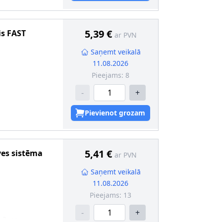
5,39 €
is
FAST
ar PVN
Saņemt veikalā
11.08.2026
Pieejams:
8
-
+
Pievienot grozam
5,41 €
ves sistēma
ar PVN
Saņemt veikalā
11.08.2026
Pieejams:
13
-
+
 2
:
ar