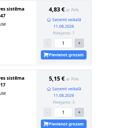
4,83 €
ves sistēma
ar PVN
047
Saņemt veikalā
IUM
11.08.2026
Pieejams:
7
-
+
 (ieeja)
:
taisns
 (izeja)
:
taisns
Pievienot grozam
5,15 €
ves sistēma
ar PVN
017
Saņemt veikalā
IUM
11.08.2026
Pieejams:
3
-
+
 (ieeja)
:
saliekts
Pievienot grozam
 (izeja)
:
saliekts