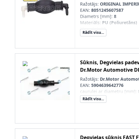
Ražotājs:
ORIGINAL IMPER
EAN:
8051245607587
Diametrs [mm]
:
8
Materiāls
:
PU (Poliuretāns)
Masa [g]
:
39
Rādīt visu...
Pieslēguma īscaurules forma
Pieslēguma īscaurules forma
Sūknis, Degvielas pade
Dr.Motor Automotive
D
Ražotājs:
Dr.Motor Automot
EAN:
5904639642776
caurulei ar diametru [mm]
:
Rādīt visu...
Degvielas sūknis
FAST
F