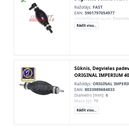
Ražotājs:
FAST
EAN:
5901797054977
Uzstādīšanas puse
:
Degviel
Rādīt visu...
Sūknis, Degvielas pade
ORIGINAL IMPERIUM
4
Ražotājs:
ORIGINAL IMPER
EAN:
8033989684833
Diametrs [mm]
:
6
Masa [g]
:
79
Pieslēguma īscaurules forma
Rādīt visu...
Pieslēguma īscaurules forma