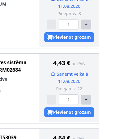
IUM
11.08.2026
Pieejams:
8
-
+
 (ieeja)
:
saliekts
Pievienot grozam
 (izeja)
:
saliekts
4,43 €
ves sistēma
ar PVN
RM02684
Saņemt veikalā
ive
11.08.2026
Pieejams:
22
8
-
+
Pievienot grozam
4,64 €
T53039
ar PVN