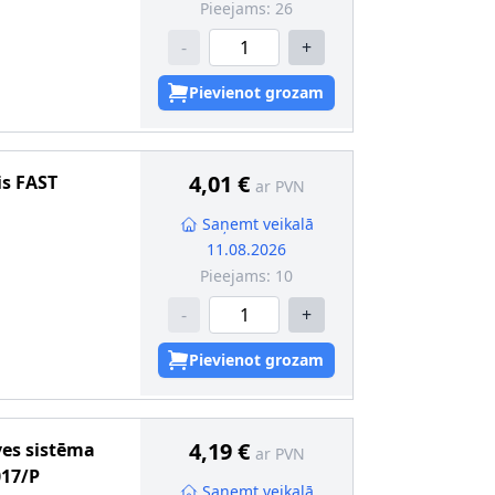
Pieejams:
26
-
+
Pievienot grozam
4,01 €
is
FAST
ar PVN
Saņemt veikalā
11.08.2026
Pieejams:
10
-
+
Pievienot grozam
4,19 €
ves sistēma
ar PVN
017/P
Saņemt veikalā