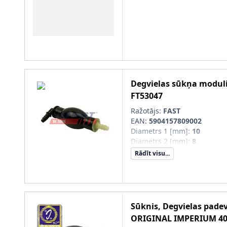
Degvielas sūkņa modul
FT53047
Ražotājs:
FAST
EAN:
5904157809002
Diametrs 1 [mm]
:
10
Diametrs 2 [mm]
:
8
Rādīt visu...
Sūknis, Degvielas pade
ORIGINAL IMPERIUM
4