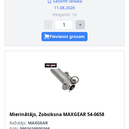
Saņemt veikalā
11.08.2026
Pieejams:
10
-
+
Pievienot grozam
Mierinātājs, Zobsiksna
MAXGEAR
54-0658
Ražotājs:
MAXGEAR
EAN:
5901619505366