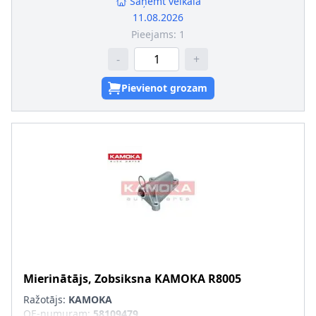
Saņemt veikalā
11.08.2026
Pieejams:
1
-
+
Pievienot grozam
Mierinātājs, Zobsiksna
KAMOKA
R8005
Ražotājs:
KAMOKA
OE-numuram
:
58109479