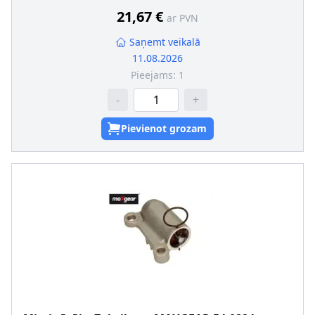
21,67 €
ar PVN
Saņemt veikalā
11.08.2026
Pieejams:
1
-
+
Pievienot grozam