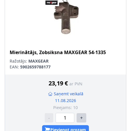
Mierinātājs, Zobsiksna
MAXGEAR
54-1335
Ražotājs:
MAXGEAR
EAN:
5902659788177
23,19 €
ar PVN
Saņemt veikalā
11.08.2026
Pieejams:
10
-
+
Pievienot grozam