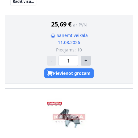
Rādīt visu...
25,69 €
ar PVN
Saņemt veikalā
11.08.2026
Pieejams:
10
-
+
Pievienot grozam