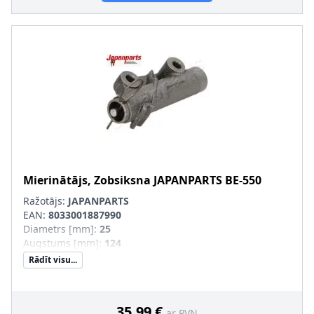
Mierinātājs, Zobsiksna
JAPANPARTS
BE-550
Ražotājs:
JAPANPARTS
EAN:
8033001887990
Diametrs [mm]
:
25
Augstums [mm]
:
124
Rādīt visu...
35,99 €
ar PVN