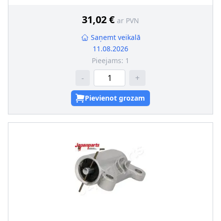
31,02 €
ar PVN
Saņemt veikalā
11.08.2026
Pieejams:
1
-
+
Pievienot grozam