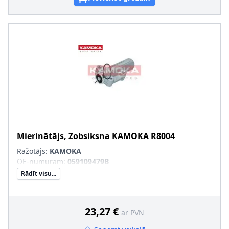
Mierinātājs, Zobsiksna
KAMOKA
R8004
Ražotājs:
KAMOKA
OE-numuram
:
059109479B
Rādīt visu...
23,27 €
ar PVN