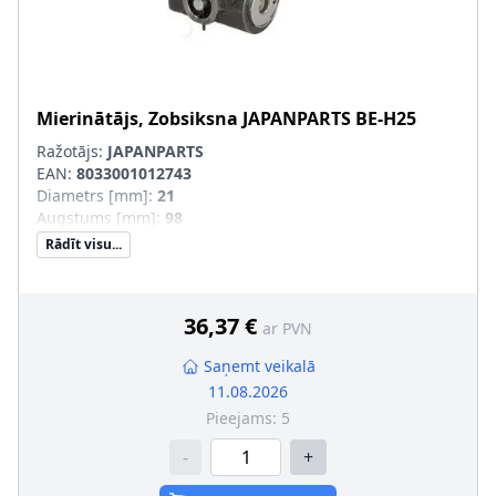
Mierinātājs, Zobsiksna
JAPANPARTS
BE-H25
Ražotājs:
JAPANPARTS
EAN:
8033001012743
Diametrs [mm]
:
21
Augstums [mm]
:
98
Rādīt visu...
36,37 €
ar PVN
Saņemt veikalā
11.08.2026
Pieejams:
5
-
+