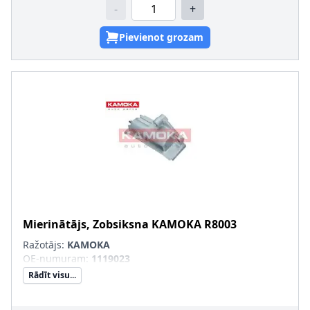
-
+
Pievienot grozam
Mierinātājs, Zobsiksna
KAMOKA
R8003
Ražotājs:
KAMOKA
OE-numuram
:
1119023
Rādīt visu...