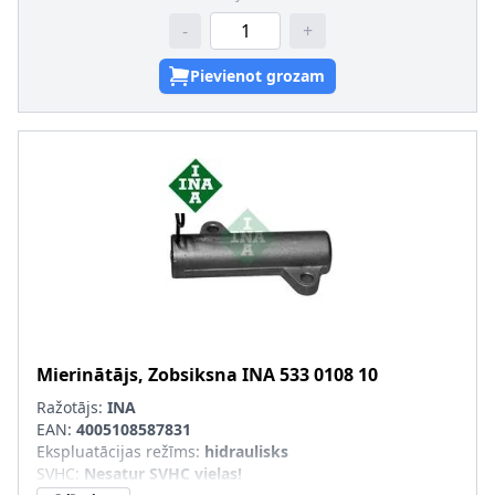
-
+
Pievienot grozam
Mierinātājs, Zobsiksna
INA
533 0108 10
Ražotājs:
INA
EAN:
4005108587831
Ekspluatācijas režīms
:
hidraulisks
SVHC
:
Nesatur SVHC vielas!