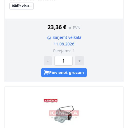
Rādīt visu...
23,36 €
ar PVN
Saņemt veikalā
11.08.2026
Pieejams:
1
-
+
Pievienot grozam