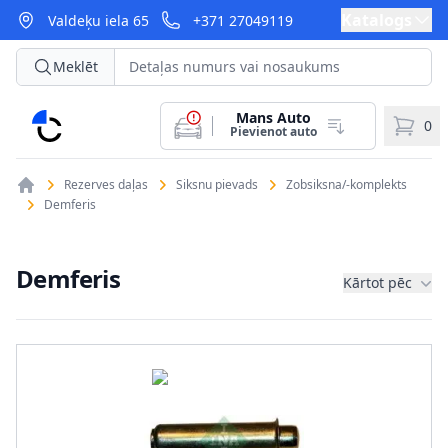
Katalogs
Valdeķu iela 65
+371 27049119
Meklēt
Mans Auto
CarParts
0
Pievienot auto
Rezerves daļas
Siksnu pievads
Zobsiksna/-komplekts
Demferis
Demferis
Kārtot pēc