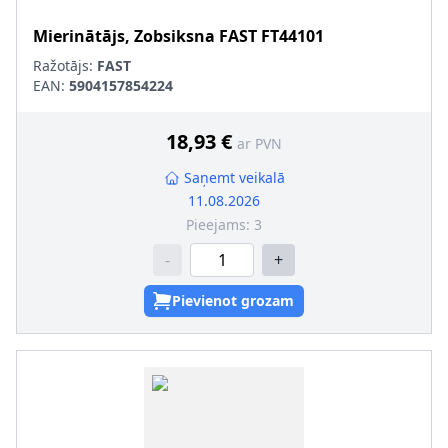
Mierinātājs, Zobsiksna
FAST
FT44101
Ražotājs:
FAST
EAN:
5904157854224
18,93 €
ar PVN
Saņemt veikalā
11.08.2026
Pieejams:
3
-
+
Pievienot grozam