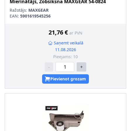
Mierinātājs, Zobsiksna
MAXGEAR
54-0824
Ražotājs:
MAXGEAR
EAN:
5901619545256
21,76 €
ar PVN
Saņemt veikalā
11.08.2026
Pieejams:
10
-
+
Pievienot grozam