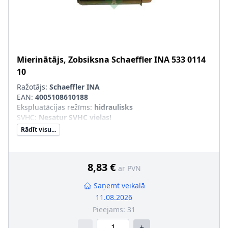
Mierinātājs, Zobsiksna
Schaeffler INA
533 0114
10
Ražotājs:
Schaeffler INA
EAN:
4005108610188
Ekspluatācijas režīms
:
hidraulisks
SVHC
:
Nesatur SVHC vielas!
Rādīt visu...
8,83 €
ar PVN
Saņemt veikalā
11.08.2026
Pieejams:
31
-
+