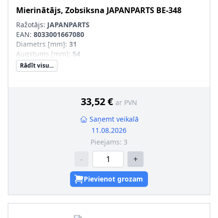
Mierinātājs, Zobsiksna
JAPANPARTS
BE-348
Ražotājs:
JAPANPARTS
EAN:
8033001667080
Diametrs [mm]
:
31
Augstums [mm]
:
54
Rādīt visu...
33,52 €
ar PVN
Saņemt veikalā
11.08.2026
Pieejams:
3
-
+
Pievienot grozam