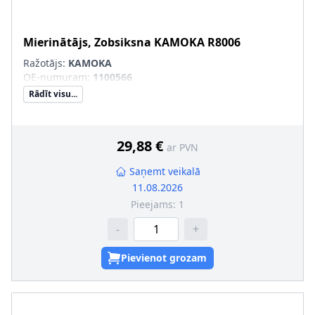
Mierinātājs, Zobsiksna
KAMOKA
R8006
Ražotājs:
KAMOKA
OE-numuram
:
1100566
Rādīt visu...
29,88 €
ar PVN
Saņemt veikalā
11.08.2026
Pieejams:
1
-
+
Pievienot grozam