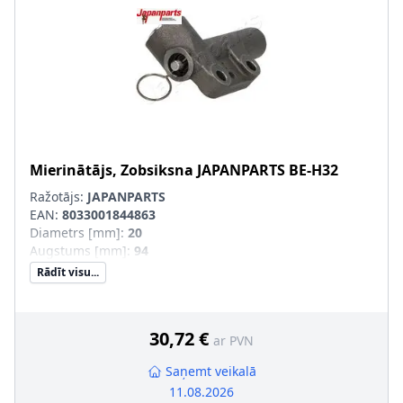
Mierinātājs, Zobsiksna
JAPANPARTS
BE-H32
Ražotājs:
JAPANPARTS
EAN:
8033001844863
Diametrs [mm]
:
20
Augstums [mm]
:
94
Rādīt visu...
30,72 €
ar PVN
Saņemt veikalā
11.08.2026