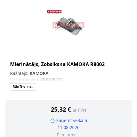
Mierinātājs, Zobsiksna
KAMOKA
R8002
Ražotājs:
KAMOKA
OE-numuram
:
06B109477
Rādīt visu...
25,32 €
ar PVN
Saņemt veikalā
11.08.2026
Pieejams:
1