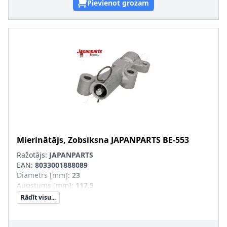
Pievienot grozam
Mierinātājs, Zobsiksna
JAPANPARTS
BE-553
Ražotājs:
JAPANPARTS
EAN:
8033001888089
Diametrs [mm]
:
23
Augstums [mm]
:
117,5
Rādīt visu...