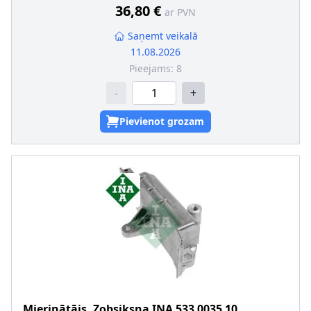
36,80 €
ar PVN
Saņemt veikalā
11.08.2026
Pieejams:
8
-
+
Pievienot grozam
Mierinātājs, Zobsiksna
INA
533 0035 10