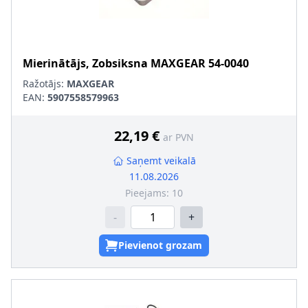
Mierinātājs, Zobsiksna
MAXGEAR
54-0040
Ražotājs:
MAXGEAR
EAN:
5907558579963
22,19 €
ar PVN
Saņemt veikalā
11.08.2026
Pieejams:
10
-
+
Pievienot grozam