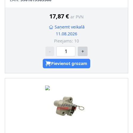
17,87 €
ar PVN
Saņemt veikalā
11.08.2026
Pieejams:
10
-
+
Pievienot grozam