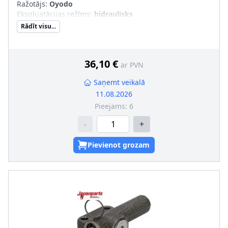
Ražotājs:
Oyodo
Ekspluatācijas režīms
:
hidraulisks
Rādīt visu...
36,10 €
ar PVN
Saņemt veikalā
11.08.2026
Pieejams:
6
-
+
Pievienot grozam