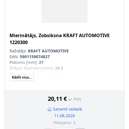
Mierinātājs, Zobsiksna
KRAFT AUTOMOTIVE
1220300
Ražotājs:
KRAFT AUTOMOTIVE
EAN:
5901159074827
Platums [mm]
:
27
Ārējais diametrs [mm]
:
28,5
Produkcijas numurs
:
1220300
Rādīt visu...
20,11 €
ar PVN
Saņemt veikalā
11.08.2026
Pieejams:
3