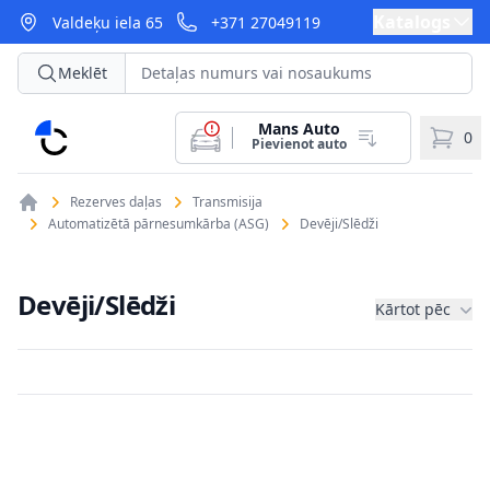
Katalogs
Valdeķu iela 65
+371 27049119
Meklēt
Mans Auto
CarParts
0
Pievienot auto
Rezerves daļas
Transmisija
Automatizētā pārnesumkārba (ASG)
Devēji/Slēdži
Devēji/Slēdži
Kārtot pēc