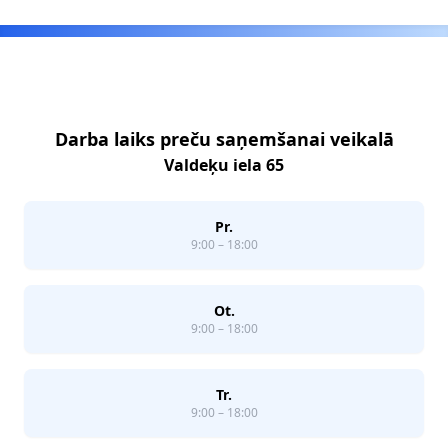
Footer
Darba laiks preču saņemšanai veikalā
Valdeķu iela 65
Pr.
9:00 – 18:00
Ot.
9:00 – 18:00
Tr.
9:00 – 18:00