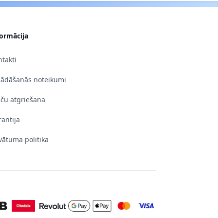
formācija
takti
gādāšanās noteikumi
eču atgriešana
antija
vātuma politika