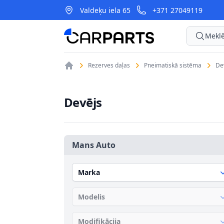
Valdeķu iela 65
+371 27049119
CarParts
Meklē
Rezerves daļas
Pneimatiskā sistēma
De
Devējs
Mans Auto
Marka
Modelis
Modifikācija