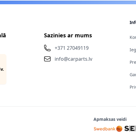
In
alā
Sazinies ar mums
Kon
+371 27049119
Ie
info@carparts.lv
Pr
Sv.
Gar
Pri
Apmaksas veidi