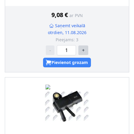
9,08 €
ar PVN
Saņemt veikalā
otrdien, 11.08.2026
Pieejams:
3
-
+
Pievienot grozam