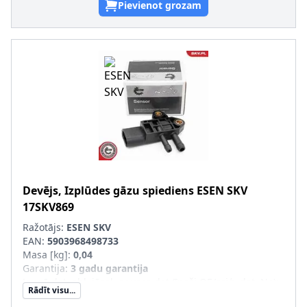
Pievienot grozam
Devējs, Izplūdes gāzu spiediens
ESEN SKV
17SKV869
Ražotājs:
ESEN SKV
EAN:
5903968498733
Masa [kg]
:
0,04
Garantija
:
3 gadu garantija
Jaunā det. obl. jāsal. ar veco det.(īpaši OE/oriģ. det. Nr.)
:
Rādīt visu...