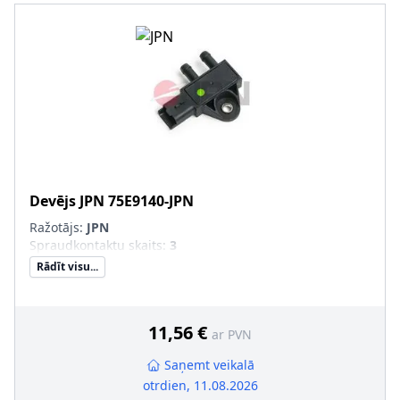
Devējs
JPN
75E9140-JPN
Ražotājs:
JPN
Spraudkontaktu skaits
:
3
Rādīt visu...
11,56 €
ar PVN
Saņemt veikalā
otrdien, 11.08.2026