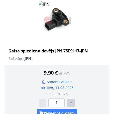
Gaisa spiediena devējs
JPN
75E9117-JPN
Ražotājs:
JPN
9,90 €
ar PVN
Saņemt veikalā
otrdien, 11.08.2026
Pieejams:
26
-
+
Pievienot grozam