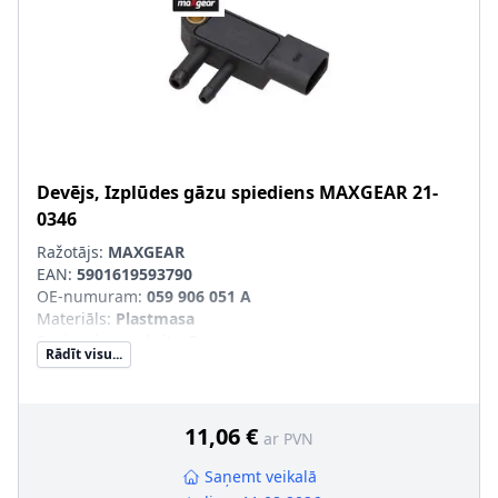
Devējs, Izplūdes gāzu spiediens
MAXGEAR
21-
0346
Ražotājs:
MAXGEAR
EAN:
5901619593790
OE-numuram
:
059 906 051 A
Materiāls
:
Plastmasa
Savienojumu skaits
:
3
Rādīt visu...
11,06 €
ar PVN
Saņemt veikalā