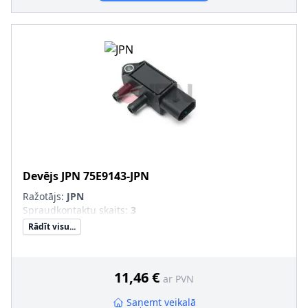
Devējs
JPN
75E9143-JPN
Ražotājs:
JPN
Spraudkontaktu skaits
:
3
Rādīt visu...
11,46 €
ar PVN
Saņemt veikalā