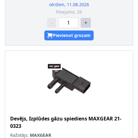
otrdien, 11.08.2026
Pieejams:
26
-
+
Pievienot grozam
Devējs, Izplūdes gāzu spiediens
MAXGEAR
21-
0323
Ražotājs:
MAXGEAR