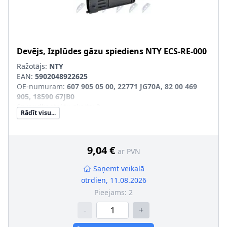
Devējs, Izplūdes gāzu spiediens
NTY
ECS-RE-000
Ražotājs:
NTY
EAN:
5902048922625
OE-numuram
:
607 905 05 00, 22771 JG70A, 82 00 469
905, 18590 67JB0
Spraudkontaktu skaits
:
3
Rādīt visu...
Spraudkontakta korpusa forma
:
ovāls
Sērijas numurs
:
ECS-RE-000
9,04 €
ar PVN
Saņemt veikalā
otrdien, 11.08.2026
Pieejams:
2
-
+