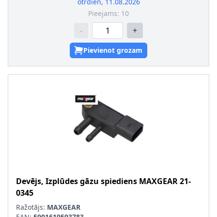
otrdien, 11.08.2026
Pieejams:
10
-
+
Pievienot grozam
Devējs, Izplūdes gāzu spiediens
MAXGEAR
21-
0345
Ražotājs:
MAXGEAR
EAN:
5901619593783