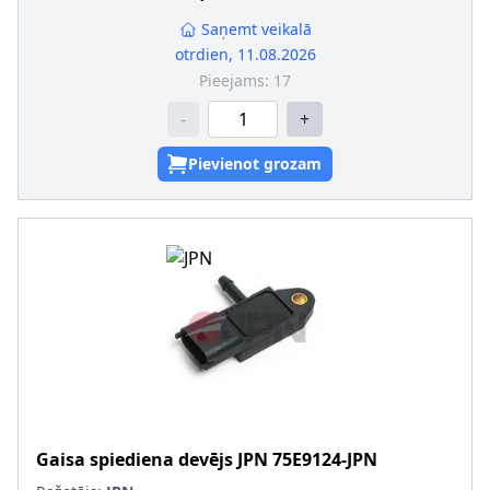
Saņemt veikalā
otrdien, 11.08.2026
Pieejams:
17
-
+
Pievienot grozam
Gaisa spiediena devējs
JPN
75E9124-JPN