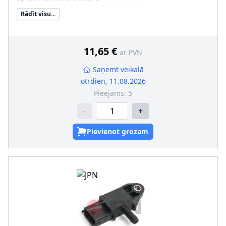
Spraudkontakta korpusa forma
:
ovāls
Rādīt visu...
11,65 €
ar PVN
Saņemt veikalā
otrdien, 11.08.2026
Pieejams:
5
-
+
Pievienot grozam