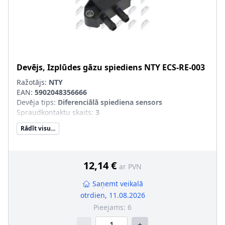
Devējs, Izplūdes gāzu spiediens
NTY
ECS-RE-003
Ražotājs:
NTY
EAN:
5902048356666
Devēja tips
:
Diferenciālā spiediena sensors
Spraudkontaktu skaits
:
3
Spraudkontakta korpusa forma
:
leņķa
Rādīt visu...
Izplūdes gāzu sistēma
:
Tr. līdzekļiem ar rūpnīcā
uzstādītu sodrēju/daļiņu filtru
Sērijas numurs
:
ECS-RE-003
12,14 €
ar PVN
Saņemt veikalā
otrdien, 11.08.2026
Pieejams:
6