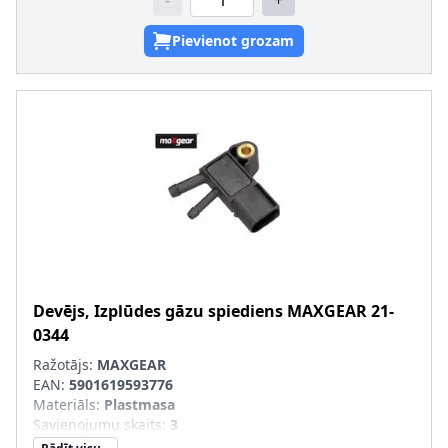
-
+
Pievienot grozam
Devējs, Izplūdes gāzu spiediens
MAXGEAR
21-
0344
Ražotājs:
MAXGEAR
EAN:
5901619593776
Materiāls
:
Plastmasa
Savienojumu skaits
:
3