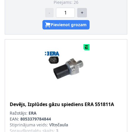
Pieejams:
26
-
+
Pievienot grozam
Devējs, Izplūdes gāzu spiediens
ERA
551811A
Ražotājs:
ERA
EAN:
8053379784844
Stiprinājuma veids
:
Vītņčaula
Spraudkontaktu skaits
:
3