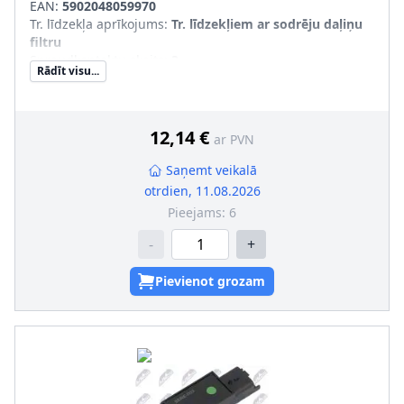
EAN:
5902048059970
Tr. līdzekļa aprīkojums
:
Tr. līdzekļiem ar sodrēju daļiņu
filtru
Spraudkontaktu skaits
:
3
Rādīt visu...
Spraudkontakta korpusa forma
:
ovāls
Sērijas numurs
:
ECS-FR-000
12,14 €
ar PVN
Saņemt veikalā
otrdien, 11.08.2026
Pieejams:
6
-
+
Pievienot grozam