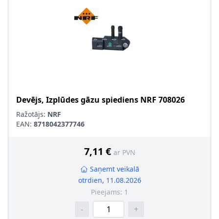
Devējs, Izplūdes gāzu spiediens
NRF
708026
Ražotājs:
NRF
EAN:
8718042377746
7,11 €
ar PVN
Saņemt veikalā
otrdien, 11.08.2026
Pieejams:
1
-
+