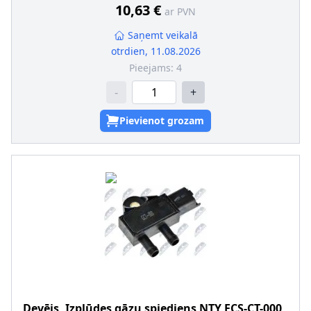
uzstādītu sodrēju/daļiņu filtru
10,63 €
ar PVN
Ievērot servisa informāciju
:
Saņemt veikalā
otrdien, 11.08.2026
Pieejams:
4
-
+
Pievienot grozam
Devējs, Izplūdes gāzu spiediens
NTY
ECS-CT-000