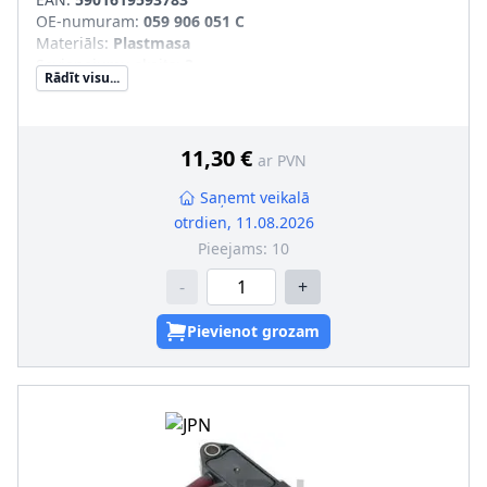
OE-numuram
:
059 906 051 C
Materiāls
:
Plastmasa
Savienojumu skaits
:
3
Rādīt visu...
11,30 €
ar PVN
Saņemt veikalā
otrdien, 11.08.2026
Pieejams:
10
-
+
Pievienot grozam