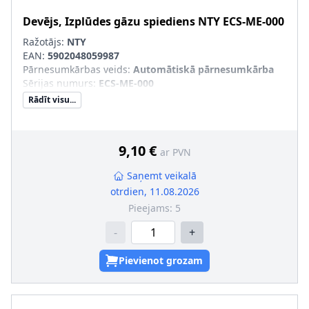
Devējs, Izplūdes gāzu spiediens
NTY
ECS-ME-000
Ražotājs:
NTY
EAN:
5902048059987
Pārnesumkārbas veids
:
Automātiskā pārnesumkārba
Sērijas numurs
:
ECS-ME-000
Rādīt visu...
9,10 €
ar PVN
Saņemt veikalā
otrdien, 11.08.2026
Pieejams:
5
-
+
Pievienot grozam