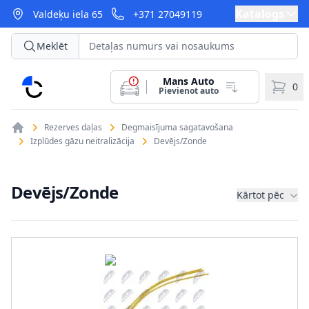
Katalogs
Valdeķu iela 65
+371 27049119
Meklēt
Mans Auto
CarParts
0
Pievienot auto
Rezerves daļas
Degmaisījuma sagatavošana
Izplūdes gāzu neitralizācija
Devējs/Zonde
Devējs/Zonde
Kārtot pēc