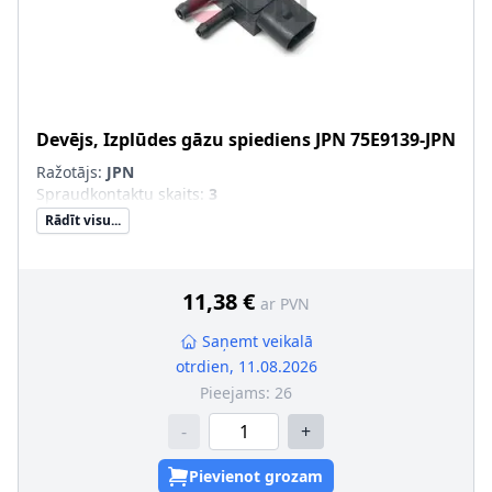
Devējs, Izplūdes gāzu spiediens
JPN
75E9139-JPN
Ražotājs:
JPN
Spraudkontaktu skaits
:
3
Rādīt visu...
11,38 €
ar PVN
Saņemt veikalā
otrdien, 11.08.2026
Pieejams:
26
-
+
Pievienot grozam