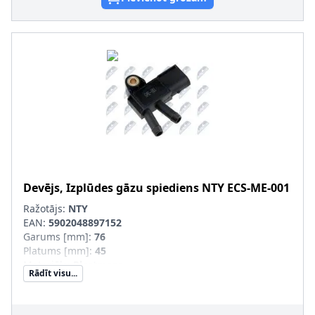
Devējs, Izplūdes gāzu spiediens
NTY
ECS-ME-001
Ražotājs:
NTY
EAN:
5902048897152
Garums [mm]
:
76
Platums [mm]
:
45
Materiāls
:
Plastmasa
Rādīt visu...
Spraudkontaktu skaits
:
3
Spraudkontakta korpusa forma
:
D-Forma
Izplūdes gāzu sistēma
:
Tr. līdzekļiem ar rūpnīcā