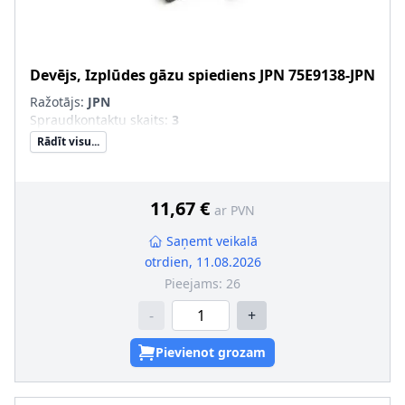
Devējs, Izplūdes gāzu spiediens
JPN
75E9138-JPN
Ražotājs:
JPN
Spraudkontaktu skaits
:
3
Rādīt visu...
11,67 €
ar PVN
Saņemt veikalā
otrdien, 11.08.2026
Pieejams:
26
-
+
Pievienot grozam