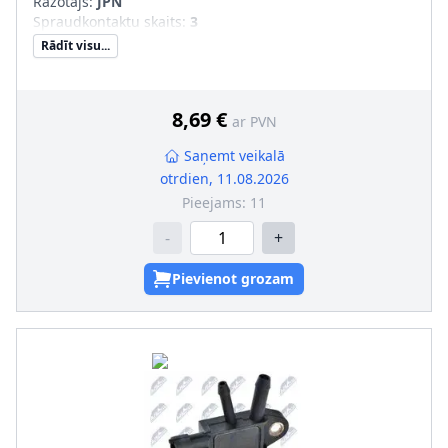
Ražotājs:
JPN
Spraudkontaktu skaits
:
3
Rādīt visu...
8,69 €
ar PVN
Saņemt veikalā
otrdien, 11.08.2026
Pieejams:
11
-
+
Pievienot grozam