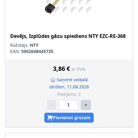
Devējs, Izplūdes gāzu spiediens
NTY
EZC-RE-368
Ražotājs:
NTY
EAN:
5902048445735
3,86 €
ar PVN
Saņemt veikalā
otrdien, 11.08.2026
Pieejams:
2
-
+
Pievienot grozam