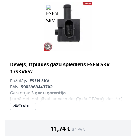
Devējs, Izplūdes gāzu spiediens
ESEN SKV
17SKV652
Ražotājs:
ESEN SKV
EAN:
5903968443702
Garantija
:
3 gadu garantija
Jaunā det. obl. jāsal. ar veco det.(īpaši OE/oriģ. det. Nr.)
:
Rādīt visu...
11,74 €
ar PVN