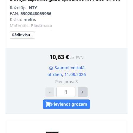
Ražotājs:
NTY
EAN:
5902048059956
Krāsa
:
melns
Materiāls
:
Plastmasa
Savienojumu skaits
:
3
Rādīt visu...
Ievērot servisa informāciju
:
Sērijas numurs
:
ECS-CT-000
10,63 €
ar PVN
Saņemt veikalā
otrdien, 11.08.2026
Pieejams:
8
-
+
Pievienot grozam