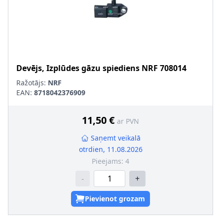
Devējs, Izplūdes gāzu spiediens
NRF
708014
Ražotājs:
NRF
EAN:
8718042376909
11,50 €
ar PVN
Saņemt veikalā
otrdien, 11.08.2026
Pieejams:
4
-
+
Pievienot grozam