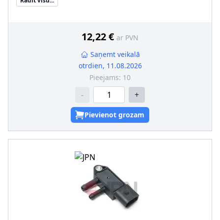
Rādīt visu...
12,22 €
ar PVN
Saņemt veikalā
otrdien, 11.08.2026
Pieejams:
10
-
+
Pievienot grozam