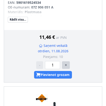
EAN:
5901619524534
OE-numuram
:
07Z 906 051 A
Materiāls
:
Plastmasa
Savienojumu skaits
:
3
Rādīt visu...
11,46 €
ar PVN
Saņemt veikalā
otrdien, 11.08.2026
Pieejams:
10
-
+
Pievienot grozam