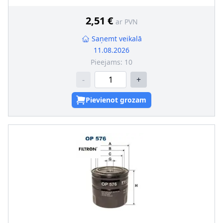
Blīvgredzena iekšējais diametrs
:
62
Blīvgredzena ārējais diametrs
:
71
2,51 €
ar PVN
Saņemt veikalā
11.08.2026
Pieejams:
10
-
+
Pievienot grozam