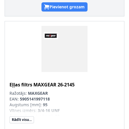
Pievienot grozam
Eļļas filtrs
MAXGEAR
26-2145
Ražotājs:
MAXGEAR
EAN:
5905141997118
Augstums [mm]
:
95
Vītnes izmērs
:
3/4-16 UNF
Ārējais diametrs [mm]
:
93
Rādīt visu...
Filtra izpildījums
:
Uzskrūvējams filtrs
Papildu artikuls/Papildu info 2
:
ar atgriezējvārstu