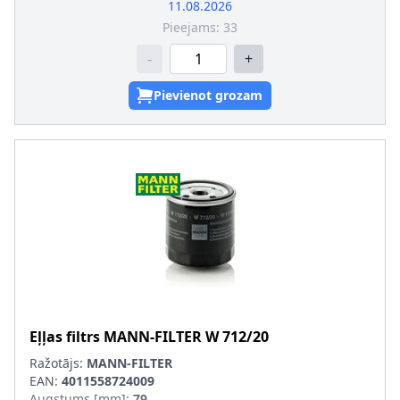
Blīvgredzena iekšējais diametrs
:
62
11.08.2026
Blīvgredzena ārējais diametrs
:
71
Pieejams:
33
-
+
Pievienot grozam
Eļļas filtrs
MANN-FILTER
W 712/20
Ražotājs:
MANN-FILTER
EAN:
4011558724009
Augstums [mm]
:
79