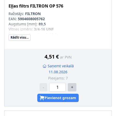
Eļļas filtrs
FILTRON
OP 576
Ražotājs:
FILTRON
EAN:
5904608005762
Augstums [mm]
:
89,5
Vītnes izmērs
:
3/4-16 UNF
Ārējais diametrs [mm]
:
93,5
Rādīt visu...
Filtra izpildījums
:
Uzskrūvējams filtrs
Iekšējais diametrs 1 [mm]
:
72,5
Iekšējais diametrs 2 [mm]
:
63
SVHC
:
Nesatur SVHC vielas!
4,51 €
ar PVN
Saņemt veikalā
11.08.2026
Pieejams:
7
-
+
Pievienot grozam