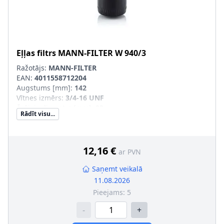
Eļļas filtrs
MANN-FILTER
W 940/3
Ražotājs:
MANN-FILTER
EAN:
4011558712204
Augstums [mm]
:
142
Vītnes izmērs
:
3/4-16 UNF
Ārējais diametrs [mm]
:
93
Rādīt visu...
Filtra izpildījums
:
Uzskrūvējams filtrs
Papildu artikuls/Papildu info 2
:
ar diviem
atgriezējvārstiem
Rekomendējamo speciālo instrumentu artikula numurs
:
12,16 €
ar PVN
LS 9
SVHC
:
Nesatur SVHC vielas!
Saņemt veikalā
Blīvgredzena iekšējais diametrs
:
62
11.08.2026
Blīvgredzena ārējais diametrs
:
71
Pieejams:
5
-
+