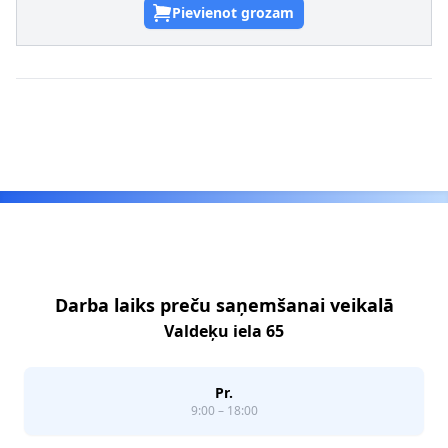
Pievienot grozam
Footer
Darba laiks preču saņemšanai veikalā
Valdeķu iela 65
Pr.
9:00 – 18:00