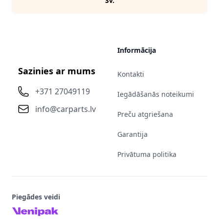
Sv.
Informācija
Sazinies ar mums
Kontakti
+371 27049119
Iegādāšanās noteikumi
info@carparts.lv
Preču atgriešana
Garantija
Privātuma politika
Piegādes veidi