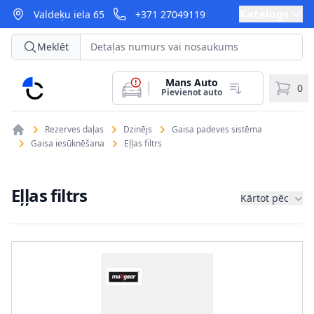
Katalogs
Valdeķu iela 65
+371 27049119
Meklēt
Mans Auto
CarParts
0
Pievienot auto
Rezerves daļas
Dzinējs
Gaisa padeves sistēma
Gaisa iesūknēšana
Eļļas filtrs
Eļļas filtrs
Kārtot pēc