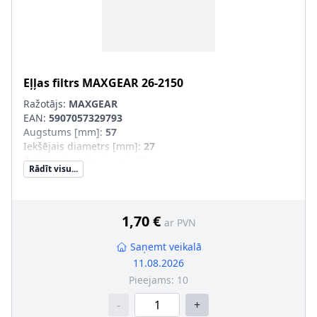
Eļļas filtrs
MAXGEAR
26-2150
Ražotājs:
MAXGEAR
EAN:
5907057329793
Augstums [mm]
:
57
Iekšējais diametrs [mm]
:
27
Ārējais diametrs [mm]
:
60
Rādīt visu...
Filtra izpildījums
:
Filtra patrona
1,70 €
ar PVN
Saņemt veikalā
11.08.2026
Pieejams:
10
-
+