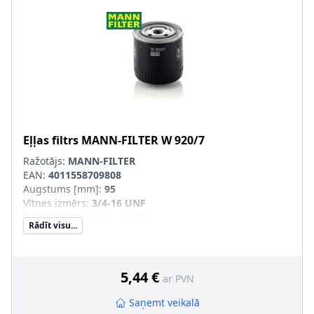
Eļļas filtrs
MANN-FILTER
W 920/7
Ražotājs:
MANN-FILTER
EAN:
4011558709808
Augstums [mm]
:
95
Vītnes izmērs
:
3/4-16 UNF
Ārējais diametrs [mm]
:
93
Rādīt visu...
Filtra izpildījums
:
Uzskrūvējams filtrs
Papildu artikuls/Papildu info 2
:
ar atgriezējvārstu
Pārplūdes vārsta atvēršanas spiediens [bar]
:
1,2
Rekomendējamo speciālo instrumentu artikula numurs
:
5,44 €
ar PVN
LS 9
SVHC
:
Nesatur SVHC vielas!
Saņemt veikalā