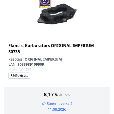
Flancis, Karburators
ORIGINAL IMPERIUM
30735
Ražotājs:
ORIGINAL IMPERIUM
EAN:
8033989109909
Masa [g]
:
176
Rādīt visu...
8,17 €
ar PVN
Saņemt veikalā
11.08.2026