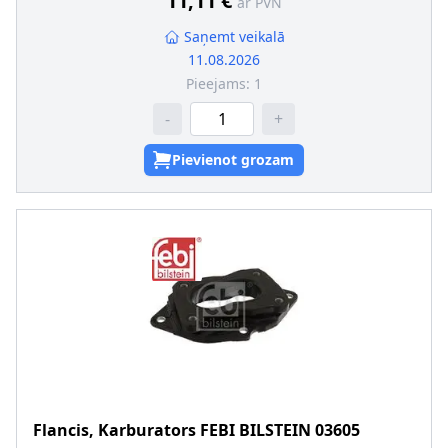
11,11 €
ar PVN
Saņemt veikalā
11.08.2026
Pieejams:
1
-
+
Pievienot grozam
Flancis, Karburators
FEBI BILSTEIN
03605