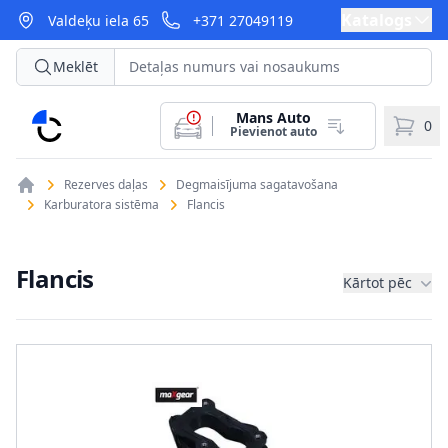
Katalogs
Valdeķu iela 65
+371 27049119
Meklēt
Mans Auto
CarParts
0
Pievienot auto
Rezerves daļas
Degmaisījuma sagatavošana
Karburatora sistēma
Flancis
Flancis
Kārtot pēc