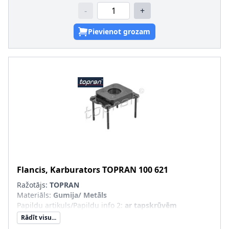
-
+
Pievienot grozam
Flancis, Karburators
TOPRAN
100 621
Ražotājs:
TOPRAN
Materiāls
:
Gumija/ Metāls
Papildu artikuls/Papildu info 2
:
ar tapskrūvēm
Rādīt visu...