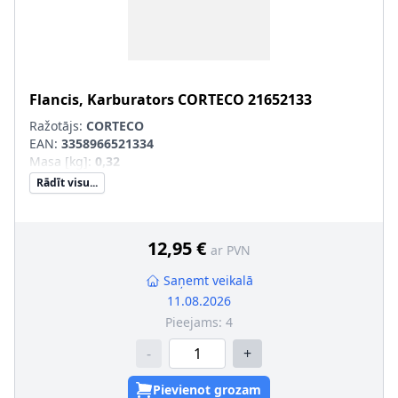
Flancis, Karburators
CORTECO
21652133
Ražotājs:
CORTECO
EAN:
3358966521334
Masa [kg]
:
0,32
Rādīt visu...
12,95 €
ar PVN
Saņemt veikalā
11.08.2026
Pieejams:
4
-
+
Pievienot grozam