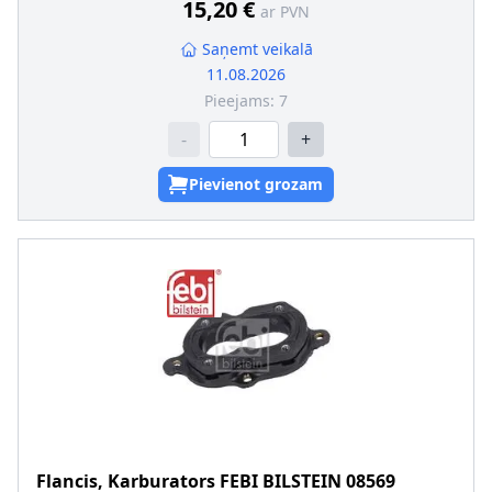
15,20 €
ar PVN
Saņemt veikalā
11.08.2026
Pieejams:
7
-
+
Pievienot grozam
Flancis, Karburators
FEBI BILSTEIN
08569