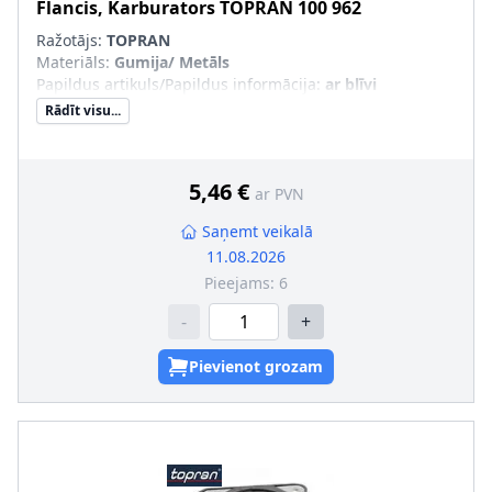
Flancis, Karburators
TOPRAN
100 962
Ražotājs:
TOPRAN
Materiāls
:
Gumija/ Metāls
Papildus artikuls/Papildus informācija
:
ar blīvi
Rādīt visu...
5,46 €
ar PVN
Saņemt veikalā
11.08.2026
Pieejams:
6
-
+
Pievienot grozam