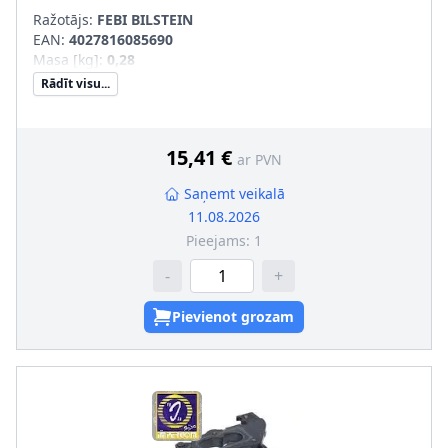
Ražotājs:
FEBI BILSTEIN
EAN:
4027816085690
Masa [kg]
:
0,28
Rādīt visu...
15,41 €
ar PVN
Saņemt veikalā
11.08.2026
Pieejams:
1
-
+
Pievienot grozam