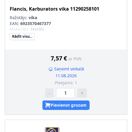
Flancis, Karburators
vika
11290258101
Ražotājs:
vika
EAN:
6923570467377
Materiāls
:
Metāls
Rādīt visu...
7,57 €
ar PVN
Saņemt veikalā
11.08.2026
Pieejams:
1
-
+
Pievienot grozam