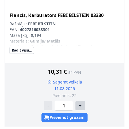
Flancis, Karburators
FEBI BILSTEIN
03330
Ražotājs:
FEBI BILSTEIN
EAN:
4027816033301
Masa [kg]
:
0,194
Materiāls
:
Gumija/ Metāls
Papildu artikuls/Papildu info 2
:
ar blīvgredzenu
Rādīt visu...
10,31 €
ar PVN
Saņemt veikalā
11.08.2026
Pieejams:
22
-
+
Pievienot grozam