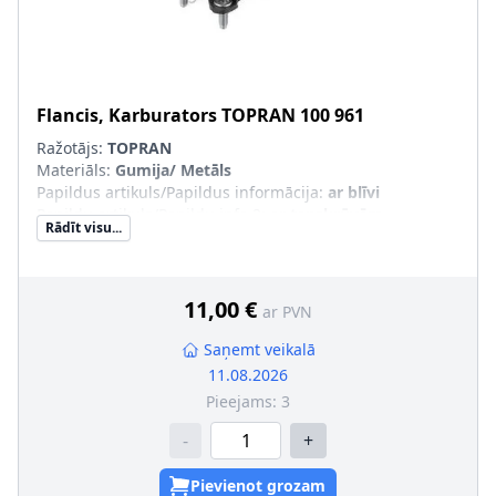
Flancis, Karburators
TOPRAN
100 961
Ražotājs:
TOPRAN
Materiāls
:
Gumija/ Metāls
Papildus artikuls/Papildus informācija
:
ar blīvi
Papildu artikuls/Papildu info 2
:
ar tapskrūvēm
Rādīt visu...
11,00 €
ar PVN
Saņemt veikalā
11.08.2026
Pieejams:
3
-
+
Pievienot grozam