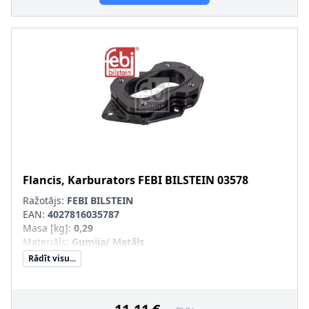
Flancis, Karburators
FEBI BILSTEIN
03578
Ražotājs:
FEBI BILSTEIN
EAN:
4027816035787
Masa [kg]
:
0,29
Materiāls
:
Gumija/ Metāls
Rādīt visu...