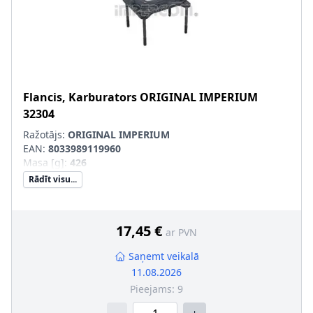
Flancis, Karburators
ORIGINAL IMPERIUM
32304
Ražotājs:
ORIGINAL IMPERIUM
EAN:
8033989119960
Masa [g]
:
426
Rādīt visu...
17,45 €
ar PVN
Saņemt veikalā
11.08.2026
Pieejams:
9