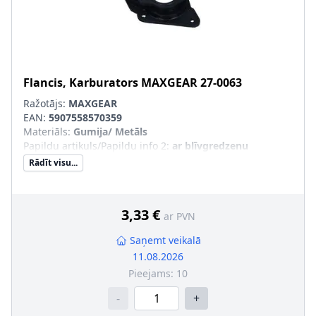
Flancis, Karburators
MAXGEAR
27-0063
Ražotājs:
MAXGEAR
EAN:
5907558570359
Materiāls
:
Gumija/ Metāls
Papildu artikuls/Papildu info 2
:
ar blīvgredzenu
Rādīt visu...
3,33 €
ar PVN
Saņemt veikalā
11.08.2026
Pieejams:
10
-
+