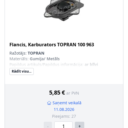
Flancis, Karburators
TOPRAN
100 963
Ražotājs:
TOPRAN
Materiāls
:
Gumija/ Metāls
Papildus artikuls/Papildus informācija
:
ar blīvi
Rādīt visu...
5,85 €
ar PVN
Saņemt veikalā
11.08.2026
Pieejams:
27
-
+