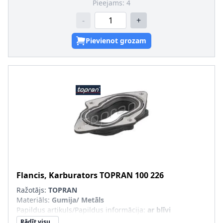
Pieejams:
4
-
+
Pievienot grozam
Flancis, Karburators
TOPRAN
100 226
Ražotājs:
TOPRAN
Materiāls
:
Gumija/ Metāls
Papildus artikuls/Papildus informācija
:
ar blīvi
Rādīt visu...