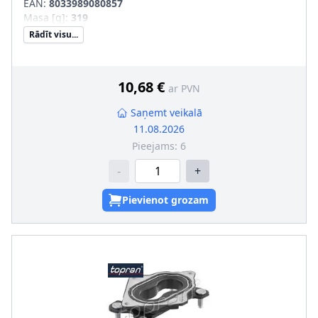
EAN:
8033989080857
Masa [g]
:
319
Rādīt visu...
10,68 €
ar PVN
Saņemt veikalā
11.08.2026
Pieejams:
6
-
+
Pievienot grozam