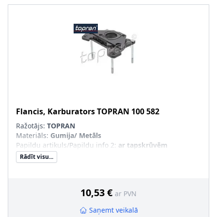
Flancis, Karburators
TOPRAN
100 582
Ražotājs:
TOPRAN
Materiāls
:
Gumija/ Metāls
Papildu artikuls/Papildu info 2
:
ar tapskrūvēm
Rādīt visu...
10,53 €
ar PVN
Saņemt veikalā