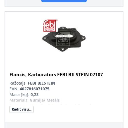
Flancis, Karburators
FEBI BILSTEIN
07107
Ražotājs:
FEBI BILSTEIN
EAN:
4027816071075
Masa [kg]
:
0,28
Materiāls
:
Gumija/ Metāls
Papildu artikuls/Papildu info 2
:
ar blīvgredzenu
Rādīt visu...