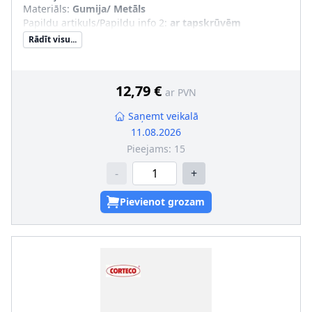
Materiāls
:
Gumija/ Metāls
Papildu artikuls/Papildu info 2
:
ar tapskrūvēm
Rādīt visu...
12,79 €
ar PVN
Saņemt veikalā
11.08.2026
Pieejams:
15
-
+
Pievienot grozam