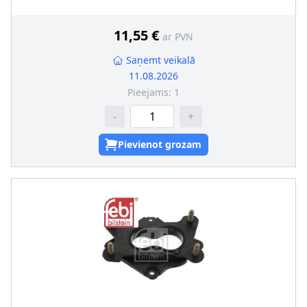
11,55 €
ar PVN
Saņemt veikalā
11.08.2026
Pieejams:
1
-
+
Pievienot grozam