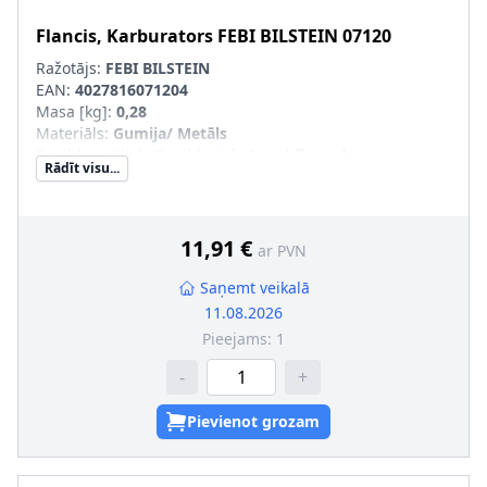
Flancis, Karburators
FEBI BILSTEIN
07120
Ražotājs:
FEBI BILSTEIN
EAN:
4027816071204
Masa [kg]
:
0,28
Materiāls
:
Gumija/ Metāls
Papildu artikuls/Papildu info 2
:
ar blīvgredzenu
Rādīt visu...
11,91 €
ar PVN
Saņemt veikalā
11.08.2026
Pieejams:
1
-
+
Pievienot grozam