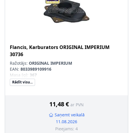
Flancis, Karburators
ORIGINAL IMPERIUM
30736
Ražotājs:
ORIGINAL IMPERIUM
EAN:
8033989109916
Masa [g]
:
367
Rādīt visu...
11,48 €
ar PVN
Saņemt veikalā
11.08.2026
Pieejams:
4