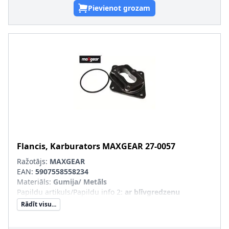
Pievienot grozam
Flancis, Karburators
MAXGEAR
27-0057
Ražotājs:
MAXGEAR
EAN:
5907558558234
Materiāls
:
Gumija/ Metāls
Papildu artikuls/Papildu info 2
:
ar blīvgredzenu
Rādīt visu...