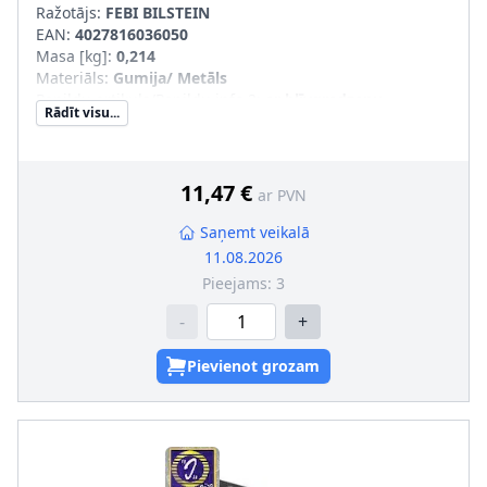
Ražotājs:
FEBI BILSTEIN
EAN:
4027816036050
Masa [kg]
:
0,214
Materiāls
:
Gumija/ Metāls
Papildu artikuls/Papildu info 2
:
ar blīvgredzenu
Rādīt visu...
11,47 €
ar PVN
Saņemt veikalā
11.08.2026
Pieejams:
3
-
+
Pievienot grozam