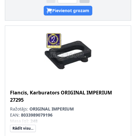
Pievienot grozam
Flancis, Karburators
ORIGINAL IMPERIUM
27295
Ražotājs:
ORIGINAL IMPERIUM
EAN:
8033989079196
Masa [g]
:
248
Rādīt visu...