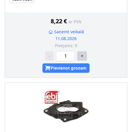
8,22 €
ar PVN
Saņemt veikalā
11.08.2026
Pieejams:
9
-
+
Pievienot grozam