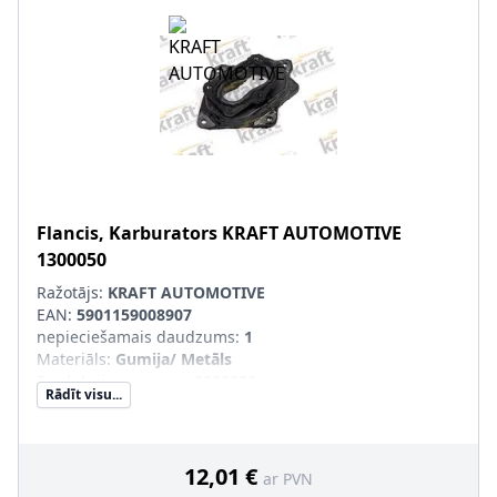
Flancis, Karburators
KRAFT AUTOMOTIVE
1300050
Ražotājs:
KRAFT AUTOMOTIVE
EAN:
5901159008907
nepieciešamais daudzums
:
1
Materiāls
:
Gumija/ Metāls
Produkcijas numurs
:
1300050
Rādīt visu...
12,01 €
ar PVN