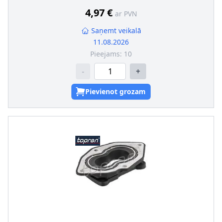
4,97 €
ar PVN
Saņemt veikalā
11.08.2026
Pieejams:
10
-
+
Pievienot grozam