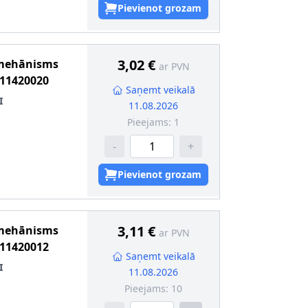
Pievienot grozam
3,02 €
 mehānisms
ar PVN
11420020
Saņemt veikalā
I
11.08.2026
Pieejams:
1
-
+
Pievienot grozam
3,11 €
 mehānisms
ar PVN
11420012
Saņemt veikalā
I
11.08.2026
Pieejams:
10