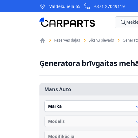
Valdeķu iela 65
+371 27049119
CarParts
Meklē
Rezerves daļas
Siksnu pievads
Ģenerato
Ģeneratora brīvgaitas meh
Mans Auto
Marka
Modelis
Modifikācija