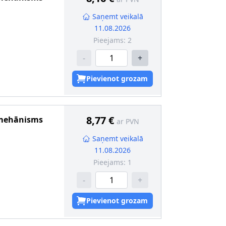
Saņemt veikalā
11.08.2026
Pieejams:
2
-
+
Pievienot grozam
8,77 €
 mehānisms
ar PVN
Saņemt veikalā
11.08.2026
Pieejams:
1
-
+
Pievienot grozam