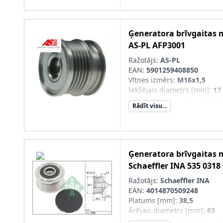
Ģeneratora brīvgaitas
AS-PL
AFP3001
Ražotājs:
AS-PL
EAN:
5901259408850
Vītnes izmērs
:
M16x1,5
Iekšējais diametrs [mm]
:
17
Ārējais diametrs [mm]
:
49,7
Rādīt visu...
Garums 1 [mm]
:
44,5
Garums 2 [mm]
:
23,5
Rievu skaits
:
5
Ģeneratora brīvgaitas
Schaeffler INA
535 0318
Ražotājs:
Schaeffler INA
EAN:
4014870509248
Platums [mm]
:
38,5
Ārējais diametrs [mm]
:
63
Papildu artikuls/Papildu info