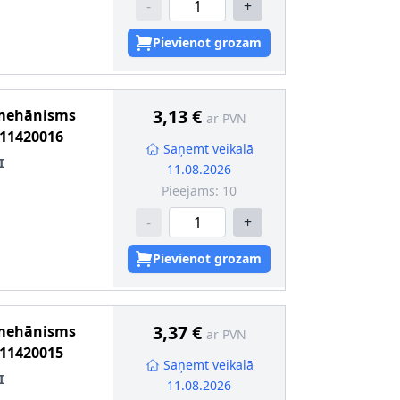
-
+
Pievienot grozam
3,13 €
 mehānisms
ar PVN
11420016
Saņemt veikalā
I
11.08.2026
Pieejams:
10
-
+
Pievienot grozam
3,37 €
 mehānisms
ar PVN
11420015
Saņemt veikalā
I
11.08.2026