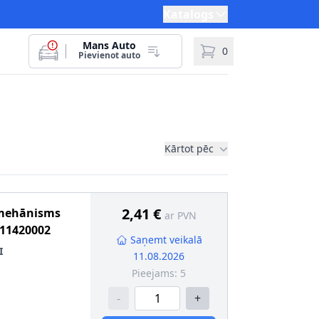
Katalogs
Mans Auto
0
Pievienot auto
Kārtot pēc
2,41 €
 mehānisms
ar PVN
11420002
Saņemt veikalā
I
11.08.2026
Pieejams:
5
-
+