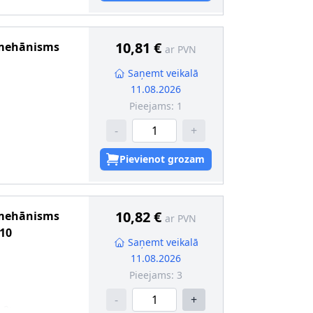
10,81 €
 mehānisms
ar PVN
Saņemt veikalā
11.08.2026
Pieejams:
1
-
+
Pievienot grozam
10,82 €
 mehānisms
ar PVN
 10
Saņemt veikalā
11.08.2026
Pieejams:
3
-
+
 2
: