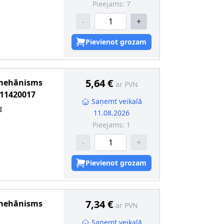
Pieejams:
7
-
+
Pievienot grozam
5,64 €
 mehānisms
ar PVN
11420017
Saņemt veikalā
I
11.08.2026
Pieejams:
1
-
+
Pievienot grozam
7,34 €
 mehānisms
ar PVN
Saņemt veikalā