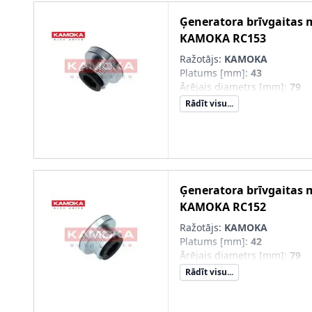
Ģeneratora brīvgaitas
KAMOKA
RC153
Ražotājs:
KAMOKA
Platums [mm]
:
43
Ārējais diametrs [mm]
:
79
Rādīt visu...
Ģeneratora brīvgaitas
KAMOKA
RC152
Ražotājs:
KAMOKA
Platums [mm]
:
42
Ārējais diametrs [mm]
:
79
Rādīt visu...