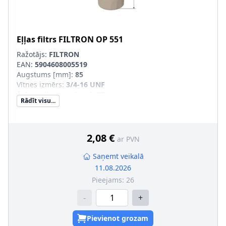
Eļļas filtrs
FILTRON
OP 551
Ražotājs:
FILTRON
EAN:
5904608005519
Augstums [mm]
:
85
Vītnes izmērs
:
3/4-16 UNF
Ārējais diametrs [mm]
:
77
Rādīt visu...
Filtra izpildījums
:
Uzskrūvējams filtrs
Iekšējais diametrs 1 [mm]
:
69,5
Iekšējais diametrs 2 [mm]
:
62
SVHC
:
Nesatur SVHC vielas!
2,08 €
ar PVN
Saņemt veikalā
11.08.2026
Pieejams:
26
-
+
Pievienot grozam