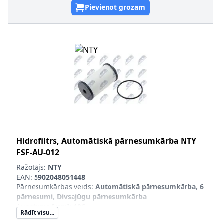
Pievienot grozam
Hidrofiltrs, Automātiskā pārnesumkārba
NTY
FSF-AU-012
Ražotājs:
NTY
EAN:
5902048051448
Pārnesumkārbas veids
:
Automātiskā pārnesumkārba, 6
pārnesumi, Divsajūgu pārnesumkārba
Augstums [mm]
:
106
Rādīt visu...
Ārējais diametrs [mm]
:
58