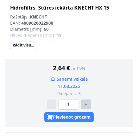
Hidrofiltrs, Stūres iekārta
KNECHT
HX 15
Ražotājs:
KNECHT
EAN:
4009026022900
Diametrs [mm]
:
60
Blīves diametrs [mm]
:
18
Augstums 1 [mm]
:
101
Rādīt visu...
Iepakojuma garums [cm]
:
6,5
Iepakojuma platums [cm]
:
6,5
Iepakojuma augstums [cm]
:
10,5
Neto svars [g]
:
110
2,64 €
ar PVN
Saņemt veikalā
11.08.2026
Pieejams:
3
-
+
Pievienot grozam