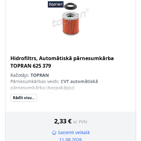
Hidrofiltrs, Automātiskā pārnesumkārba
TOPRAN
625 379
Ražotājs:
TOPRAN
Pārnesumkārbas veids
:
CVT automātiskā
pārnesumkārba (bezpakāpju)
Filtra izpildījums
:
Filtra patrona
Rādīt visu...
Papildu artikuls/Papildu info 2
:
ar blīvgredzenu
2,33 €
ar PVN
Saņemt veikalā
11.08.2026