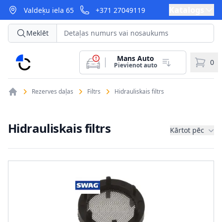
Katalogs
Valdeķu iela 65
+371 27049119
Meklēt
Mans Auto
CarParts
0
Pievienot auto
Rezerves daļas
Filtrs
Hidrauliskais filtrs
Hidrauliskais filtrs
Kārtot pēc