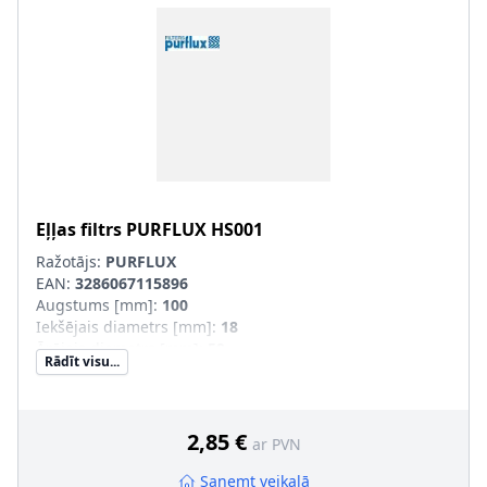
Eļļas filtrs
PURFLUX
HS001
Ražotājs:
PURFLUX
EAN:
3286067115896
Augstums [mm]
:
100
Iekšējais diametrs [mm]
:
18
Ārējais diametrs [mm]
:
59
Rādīt visu...
Filtra izpildījums
:
Filtra patrona
2,85 €
ar PVN
Saņemt veikalā