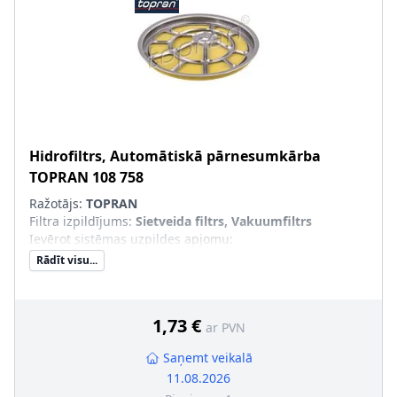
Hidrofiltrs, Automātiskā pārnesumkārba
TOPRAN
108 758
Ražotājs:
TOPRAN
Filtra izpildījums
:
Sietveida filtrs, Vakuumfiltrs
Ievērot sistēmas uzpildes apjomu
:
Rādīt visu...
1,73 €
ar PVN
Saņemt veikalā
11.08.2026