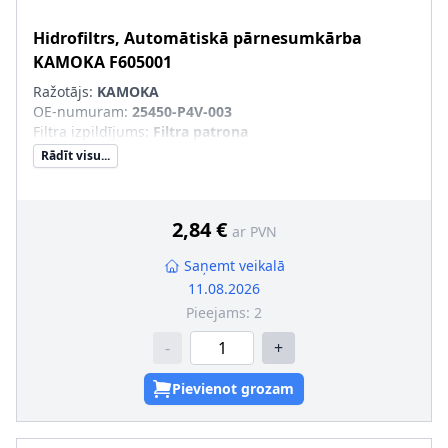
Hidrofiltrs, Automātiskā pārnesumkārba
KAMOKA
F605001
Ražotājs:
KAMOKA
OE-numuram
:
25450-P4V-003
Filtra izpildījums
:
Filtra patrona
Rādīt visu...
2,84 €
ar PVN
Saņemt veikalā
11.08.2026
Pieejams:
2
-
+
Pievienot grozam