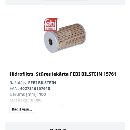
Hidrofiltrs, Stūres iekārta
FEBI BILSTEIN
15761
Ražotājs:
FEBI BILSTEIN
EAN:
4027816157618
Garums [mm]
:
100
Masa [kg]
:
0,096
Iekšējais diametrs [mm]
:
17,5
Rādīt visu...
Ārējais diametrs [mm]
:
60