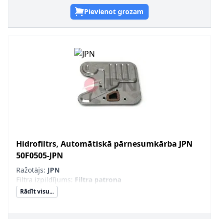
Pievienot grozam
Hidrofiltrs, Automātiskā pārnesumkārba
JPN
50F0505-JPN
Ražotājs:
JPN
Filtra izpildījums
:
Filtra patrona
Rādīt visu...