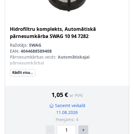
Hidrofiltru komplekts, Automātiskā
pārnesumkārba
SWAG
10 94 7282
Ražotājs:
SWAG
EAN:
4044688589408
Pārnesumkārbas veids
:
Automātiskajai
pārnesumkārbai
Biezums [mm]
:
6
Rādīt visu...
Masa [kg]
:
0,005
Ārējais diametrs [mm]
:
12
Filtra izpildījums
:
Sietveida filtrs
1,05 €
ar PVN
Saņemt veikalā
11.08.2026
Pieejams:
4
-
+