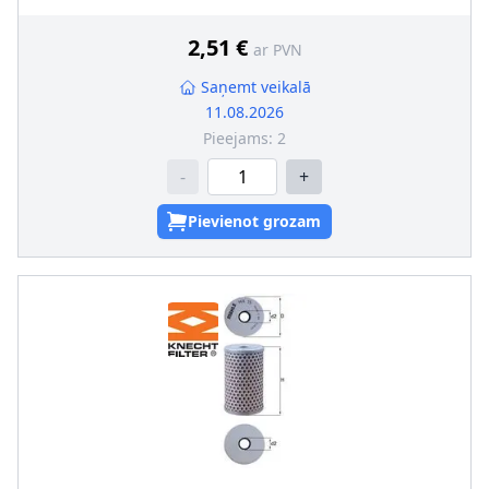
2,51 €
ar PVN
Saņemt veikalā
11.08.2026
Pieejams:
2
-
+
Pievienot grozam