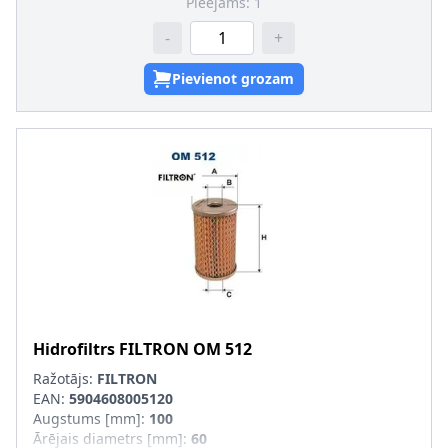
Pieejams:
1
-
+
Pievienot grozam
Hidrofiltrs
FILTRON
OM 512
Ražotājs:
FILTRON
EAN:
5904608005120
Augstums [mm]
:
100
Ārējais diametrs [mm]
:
60