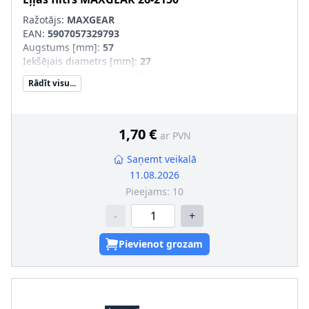
Ražotājs:
MAXGEAR
EAN:
5907057329793
Augstums [mm]
:
57
Iekšējais diametrs [mm]
:
27
Ārējais diametrs [mm]
:
60
Rādīt visu...
Filtra izpildījums
:
Filtra patrona
1,70 €
ar PVN
Saņemt veikalā
11.08.2026
Pieejams:
10
-
+
Pievienot grozam