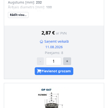
Augstums [mm]
:
232
Ārējais diametrs [mm]
:
100
Filtra izpildījums
:
Filtra patrona
Rādīt visu...
Iekšējais diametrs 1 [mm]
:
40
Iekšējais diametrs 2 [mm]
:
40
SVHC
:
Nesatur SVHC vielas!
2,87 €
ar PVN
Saņemt veikalā
11.08.2026
Pieejams:
8
-
+
Pievienot grozam