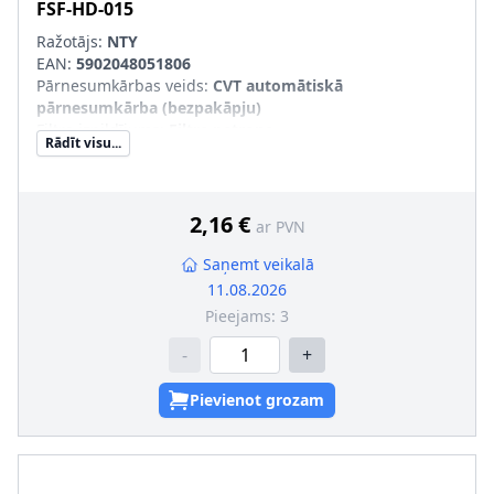
FSF-HD-015
Ražotājs:
NTY
EAN:
5902048051806
Pārnesumkārbas veids
:
CVT automātiskā
pārnesumkārba (bezpakāpju)
Filtra izpildījums
:
Filtra patrona
Rādīt visu...
Sērijas numurs
:
FSF-HD-015
2,16 €
ar PVN
Saņemt veikalā
11.08.2026
Pieejams:
3
-
+
Pievienot grozam