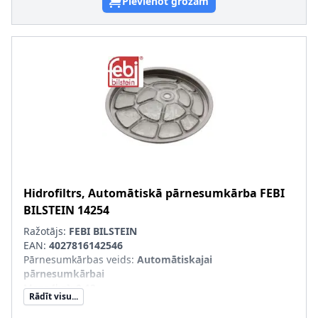
Pievienot grozam
Hidrofiltrs, Automātiskā pārnesumkārba
FEBI
BILSTEIN
14254
Ražotājs:
FEBI BILSTEIN
EAN:
4027816142546
Pārnesumkārbas veids
:
Automātiskajai
pārnesumkārbai
Masa [kg]
:
0,12
Rādīt visu...
Filtra izpildījums
:
Sietveida filtrs