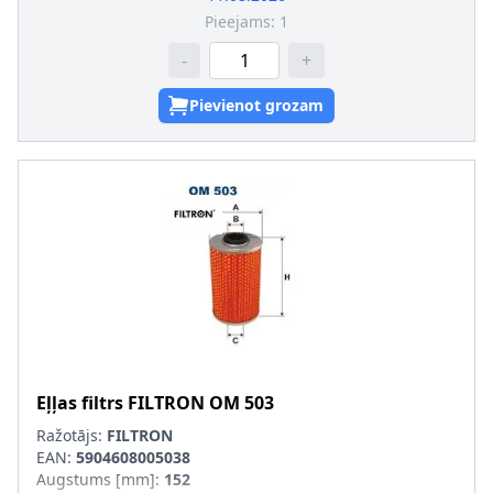
Pieejams:
1
-
+
Pievienot grozam
Eļļas filtrs
FILTRON
OM 503
Ražotājs:
FILTRON
EAN:
5904608005038
Augstums [mm]
:
152