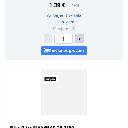
1,39 €
ar PVN
Saņemt veikalā
11.08.2026
Pieejams:
2
-
+
Pievienot grozam
Eļļas filtrs
MAXGEAR
26-2150