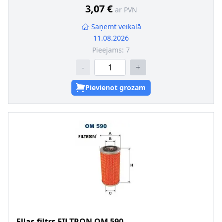
3,07 €
ar PVN
Saņemt veikalā
11.08.2026
Pieejams:
7
-
+
Pievienot grozam
Eļļas filtrs
FILTRON
OM 590