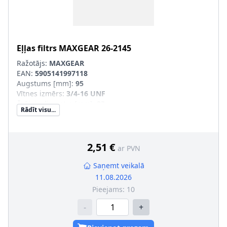
Eļļas filtrs
MAXGEAR
26-2145
Ražotājs:
MAXGEAR
EAN:
5905141997118
Augstums [mm]
:
95
Vītnes izmērs
:
3/4-16 UNF
Ārējais diametrs [mm]
:
93
Rādīt visu...
Filtra izpildījums
:
Uzskrūvējams filtrs
Papildu artikuls/Papildu info 2
:
ar atgriezējvārstu
Blīvgredzena iekšējais diametrs
:
62
Blīvgredzena ārējais diametrs
:
71
2,51 €
ar PVN
Saņemt veikalā
11.08.2026
Pieejams:
10
-
+