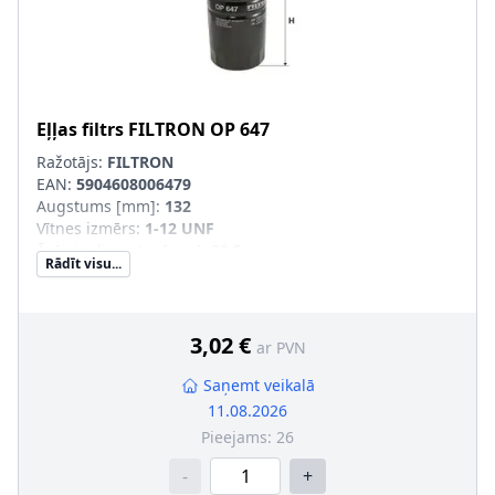
Eļļas filtrs
FILTRON
OP 647
Ražotājs:
FILTRON
EAN:
5904608006479
Augstums [mm]
:
132
Vītnes izmērs
:
1-12 UNF
Ārējais diametrs [mm]
:
93,5
Rādīt visu...
Filtra izpildījums
:
Uzskrūvējams filtrs
Iekšējais diametrs 1 [mm]
:
72,5
Iekšējais diametrs 2 [mm]
:
63
SVHC
:
Nesatur SVHC vielas!
3,02 €
ar PVN
Saņemt veikalā
11.08.2026
Pieejams:
26
-
+