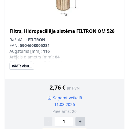
Filtrs, Hidropacēlāja sistēma
FILTRON
OM 528
Ražotājs:
FILTRON
EAN:
5904608005281
Augstums [mm]
:
116
Ārējais diametrs [mm]
:
84
Filtra izpildījums
:
Filtra patrona
Rādīt visu...
Iekšējais diametrs 1 [mm]
:
13,5
Iekšējais diametrs 2 [mm]
:
13,5
SVHC
:
Nesatur SVHC vielas!
2,76 €
ar PVN
Saņemt veikalā
11.08.2026
Pieejams:
26
-
+