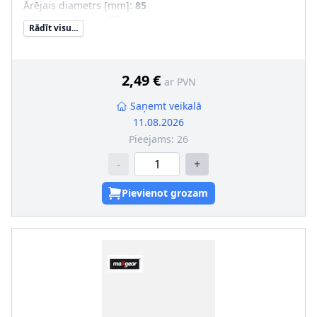
Ārējais diametrs [mm]
:
85
Filtra izpildījums
:
Filtra patrona
Rādīt visu...
Iekšējais diametrs 1 [mm]
:
26
Iekšējais diametrs 2 [mm]
:
26
SVHC
:
Nesatur SVHC vielas!
2,49 €
ar PVN
Saņemt veikalā
11.08.2026
Pieejams:
26
-
+
Pievienot grozam