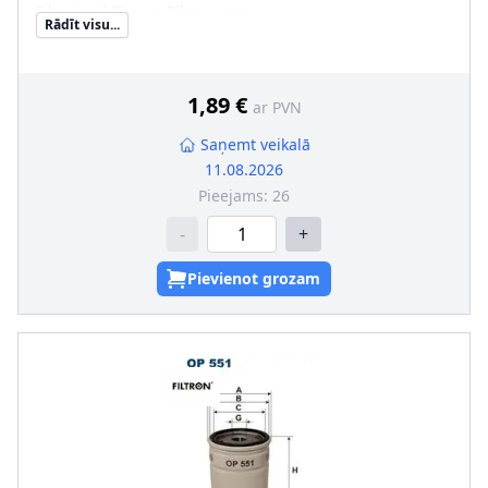
Filtra izpildījums
:
Filtra patrona
Rādīt visu...
Iekšējais diametrs 1 [mm]
:
18
Iekšējais diametrs 2 [mm]
:
18
SVHC
:
Nesatur SVHC vielas!
1,89 €
ar PVN
Saņemt veikalā
11.08.2026
Pieejams:
26
-
+
Pievienot grozam