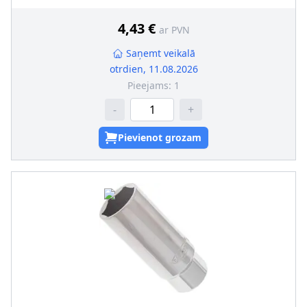
Jaudas noņemšanas puse (profils)
:
Ārējais seškantis
4,43 €
ar PVN
Saņemt veikalā
otrdien, 11.08.2026
Pieejams:
1
-
+
Pievienot grozam