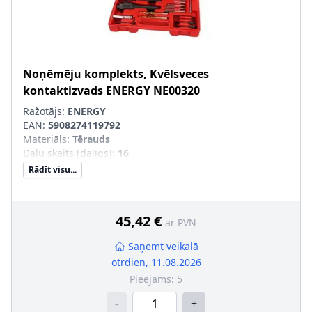
Noņēmēju komplekts, Kvēlsveces
kontaktizvads
ENERGY
NE00320
Ražotājs:
ENERGY
EAN:
5908274119792
Materiāls
:
Tērauds
Daļu skaits [daļīgs]
:
16
Rādīt visu...
45,42 €
ar PVN
Saņemt veikalā
otrdien, 11.08.2026
Pieejams:
5
-
+