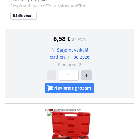
Ekspluatācijas režīms
:
rokas vadība
Garums 2 [mm]
:
66
Rādīt visu...
Piedziņas četrkanša izmēri [mm (collas)]
:
12,5 (1/2")
1. atslēgas atveres platums [mm]
:
21
Jaudas noņemšanas puse (profils)
:
Ārējais seškantis
6,58 €
ar PVN
Saņemt veikalā
otrdien, 11.08.2026
Pieejams:
2
-
+
Pievienot grozam