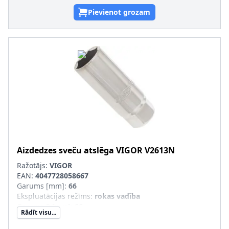
Pievienot grozam
Aizdedzes sveču atslēga
VIGOR
V2613N
Ražotājs:
VIGOR
EAN:
4047728058667
Garums [mm]
:
66
Ekspluatācijas režīms
:
rokas vadība
Garums 2 [mm]
:
66
Rādīt visu...
Piedziņas četrkanša izmēri [mm (collas)]
:
10 (3/8")
1. atslēgas atveres platums [mm]
:
18