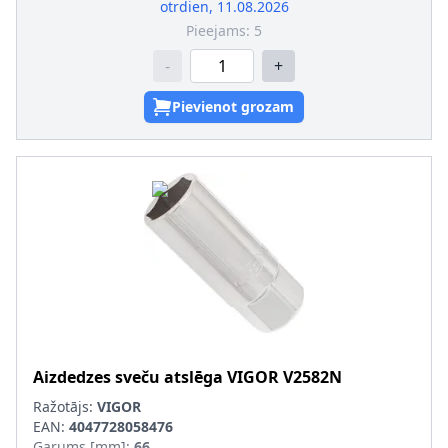
otrdien, 11.08.2026
Pieejams:
5
-
+
Pievienot grozam
Aizdedzes sveču atslēga
VIGOR
V2582N
Ražotājs:
VIGOR
EAN:
4047728058476
Garums [mm]
:
66