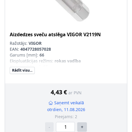
Aizdedzes sveču atslēga
VIGOR
V2119N
Ražotājs:
VIGOR
EAN:
4047728057028
Garums [mm]
:
66
Ekspluatācijas režīms
:
rokas vadība
Garums 2 [mm]
:
66
Rādīt visu...
Piedziņas četrkanša izmēri [mm (collas)]
:
10 (3/8")
1. atslēgas atveres platums [mm]
:
16
Jaudas noņemšanas puse (profils)
:
Ārējais seškantis
4,43 €
ar PVN
Saņemt veikalā
otrdien, 11.08.2026
Pieejams:
2
-
+