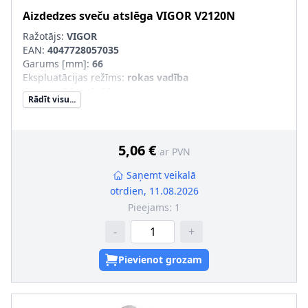
Aizdedzes sveču atslēga
VIGOR
V2120N
Ražotājs:
VIGOR
EAN:
4047728057035
Garums [mm]
:
66
Ekspluatācijas režīms
:
rokas vadība
Garums 2 [mm]
:
66
Rādīt visu...
Piedziņas četrkanša izmēri [mm (collas)]
:
10 (3/8")
1. atslēgas atveres platums [mm]
:
21
Jaudas noņemšanas puse (profils)
:
Ārējais seškantis
5,06 €
ar PVN
Saņemt veikalā
otrdien, 11.08.2026
Pieejams:
1
-
+
Pievienot grozam