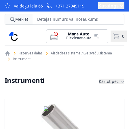
Katalogs
Valdeķu iela 65
+371 27049119
Meklēt
Mans Auto
CarParts
0
Pievienot auto
Rezerves daļas
Aizdedzes sistēma /Kvēlsveču sistēma
Instrumenti
Instrumenti
Kārtot pēc