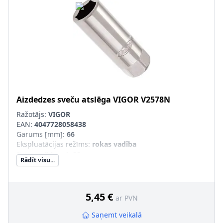
Aizdedzes sveču atslēga
VIGOR
V2578N
Ražotājs:
VIGOR
EAN:
4047728058438
Garums [mm]
:
66
Ekspluatācijas režīms
:
rokas vadība
Garums 2 [mm]
:
66
Rādīt visu...
Piedziņas četrkanša izmēri [mm (collas)]
:
12,5 (1/2")
1. atslēgas atveres platums [mm]
:
16
Jaudas noņemšanas puse (profils)
:
Ārējais seškantis
5,45 €
ar PVN
Saņemt veikalā