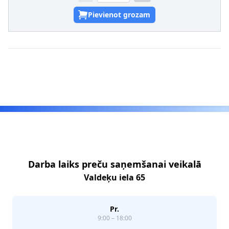
Pievienot grozam
Footer
Darba laiks preču saņemšanai veikalā
Valdeķu iela 65
Pr.
9:00 – 18:00