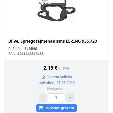
Blīve, Spriegotājmehānisms
ELRING
935.720
Ražotājs:
ELRING
EAN:
4041248810453
2,15 €
ar PVN
Saņemt veikalā
piektdien, 07.08.2026
Pieejams:
1
-
+
Pievienot grozam