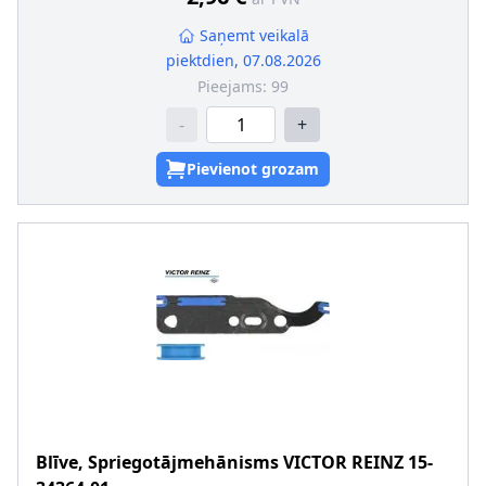
Saņemt veikalā
piektdien, 07.08.2026
Pieejams:
99
-
+
Pievienot grozam
Blīve, Spriegotājmehānisms
VICTOR REINZ
15-