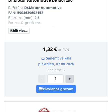
Dr.Motor Automotive
DRM01290
Ražotājs:
Dr.Motor Automotive
EAN:
5904639602152
Biezums [mm]
:
2,5
Forma
:
O-gredzens
Iekšējais diametrs [mm]
:
47
Rādīt visu...
Ārējais diametrs [mm]
:
52
Jaunā det. obl. jāsal. ar veco det.(īpaši OE/oriģ. det. Nr.)
:
1,32 €
ar PVN
Saņemt veikalā
piektdien, 07.08.2026
Pieejams:
2
-
+
Pievienot grozam