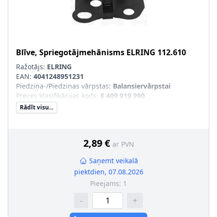
Blīve, Spriegotājmehānisms
ELRING
112.610
Ražotājs:
ELRING
EAN:
4041248951231
Piedziņa-/Piedziņas vārpstas
:
Balansiervārpstai
Preces klasifikācijas kods
:
8 409 919 990
Rādīt visu...
2,89 €
ar PVN
Saņemt veikalā
piektdien, 07.08.2026
Pieejams:
1
-
+