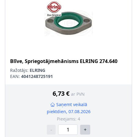
Blīve, Spriegotājmehānisms
ELRING
274.640
Ražotājs:
ELRING
EAN:
4041248725191
6,73 €
ar PVN
Saņemt veikalā
piektdien, 07.08.2026
Pieejams:
4
-
+