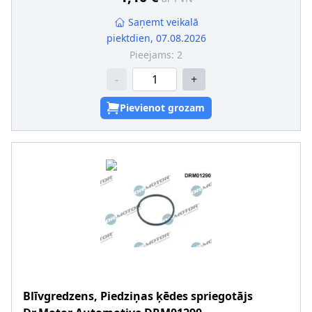
Saņemt veikalā
piektdien, 07.08.2026
Pieejams:
2
-
+
Pievienot grozam
Blīvgredzens, Piedziņas ķēdes spriegotājs