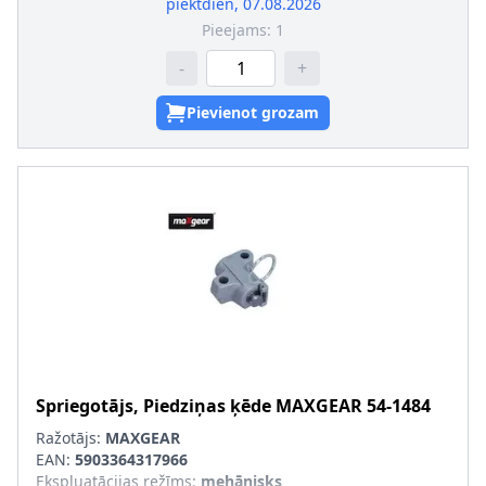
piektdien, 07.08.2026
Pieejams:
1
-
+
Pievienot grozam
Spriegotājs, Piedziņas ķēde
MAXGEAR
54-1484
Ražotājs:
MAXGEAR
EAN:
5903364317966
Ekspluatācijas režīms
:
mehānisks