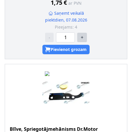
1,75 €
ar PVN
Saņemt veikalā
piektdien, 07.08.2026
Pieejams:
4
-
+
Pievienot grozam
Blīve, Spriegotājmehānisms
Dr.Motor