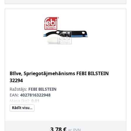
Blīve, Spriegotājmehānisms
FEBI BILSTEIN
32294
Ražotājs:
FEBI BILSTEIN
EAN:
4027816322948
Masa [kg]
:
0,01
Rādīt visu...
3,78 €
ar PVN