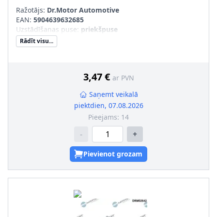
Ražotājs:
Dr.Motor Automotive
EAN:
5904639632685
Uzstādīšanas puse
:
priekšpuse
Rādīt visu...
3,47 €
ar PVN
Saņemt veikalā
piektdien, 07.08.2026
Pieejams:
14
-
+
Pievienot grozam