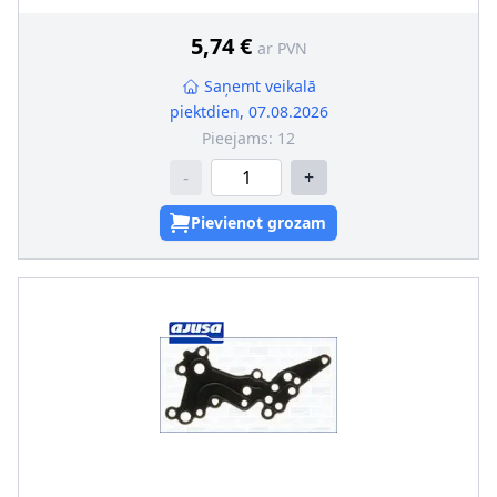
5,74 €
ar PVN
Saņemt veikalā
piektdien, 07.08.2026
Pieejams:
12
-
+
Pievienot grozam