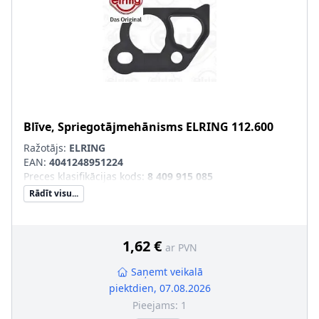
Blīve, Spriegotājmehānisms
ELRING
112.600
Ražotājs:
ELRING
EAN:
4041248951224
Preces klasifikācijas kods
:
8 409 915 085
Rādīt visu...
1,62 €
ar PVN
Saņemt veikalā
piektdien, 07.08.2026
Pieejams:
1