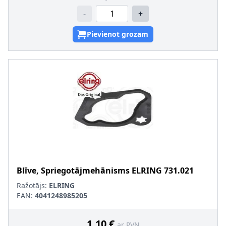
-
+
Pievienot grozam
Blīve, Spriegotājmehānisms
ELRING
731.021
Ražotājs:
ELRING
EAN:
4041248985205
1,10 €
ar PVN