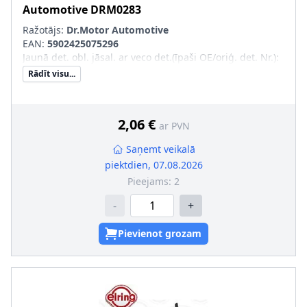
Automotive
DRM0283
Ražotājs:
Dr.Motor Automotive
EAN:
5902425075296
Jaunā det. obl. jāsal. ar veco det.(īpaši OE/oriģ. det. Nr.)
:
Rādīt visu...
2,06 €
ar PVN
Saņemt veikalā
piektdien, 07.08.2026
Pieejams:
2
-
+
Pievienot grozam