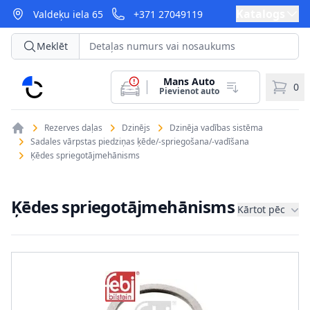
Katalogs
Valdeķu iela 65
+371 27049119
Meklēt
Mans Auto
CarParts
0
Pievienot auto
Rezerves daļas
Dzinējs
Dzinēja vadības sistēma
Sadales vārpstas piedziņas ķēde/-spriegošana/-vadīšana
Ķēdes spriegotājmehānisms
Ķēdes spriegotājmehānisms
Kārtot pēc