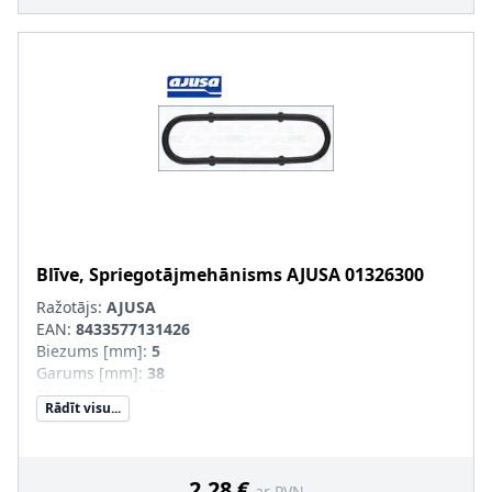
Blīve, Spriegotājmehānisms
AJUSA
01326300
Ražotājs:
AJUSA
EAN:
8433577131426
Biezums [mm]
:
5
Garums [mm]
:
38
Platums [mm]
:
11
Rādīt visu...
2,28 €
ar PVN