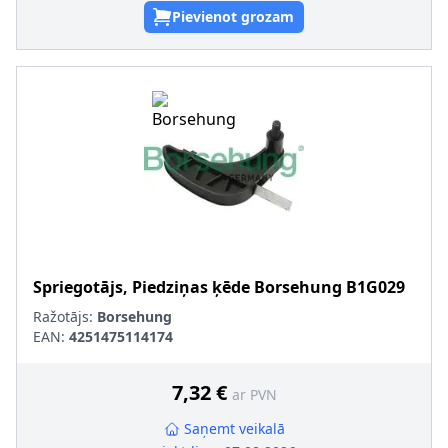
Pievienot grozam
Spriegotājs, Piedziņas ķēde
Borsehung
B1G029
Ražotājs:
Borsehung
EAN:
4251475114174
7,32 €
ar PVN
Saņemt veikalā