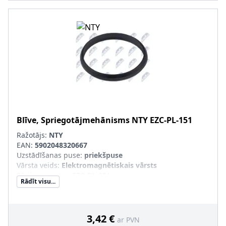
Blīve, Spriegotājmehānisms
NTY
EZC-PL-151
Ražotājs:
NTY
EAN:
5902048320667
Uzstādīšanas puse
:
priekšpuse
Vārsta veids
:
Elektromagnētiskais vārsts
Sērijas numurs
:
EZC-PL-151
Rādīt visu...
3,42 €
ar PVN