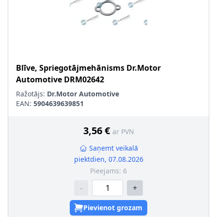
Blīve, Spriegotājmehānisms
Dr.Motor
Automotive
DRM02642
Ražotājs:
Dr.Motor Automotive
EAN:
5904639639851
3,56 €
ar PVN
Saņemt veikalā
piektdien, 07.08.2026
Pieejams:
6
-
+
Pievienot grozam