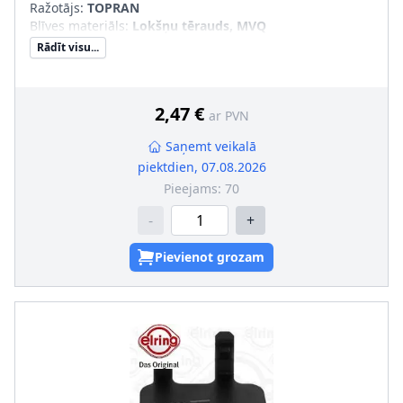
Ražotājs:
TOPRAN
Blīves materiāls
:
Lokšņu tērauds, MVQ
Rādīt visu...
2,47 €
ar PVN
Saņemt veikalā
piektdien, 07.08.2026
Pieejams:
70
-
+
Pievienot grozam