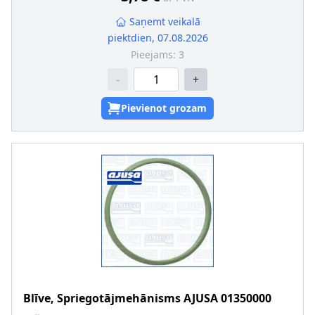
Saņemt veikalā
piektdien, 07.08.2026
Pieejams:
3
-
+
Pievienot grozam
Blīve, Spriegotājmehānisms
AJUSA
01350000