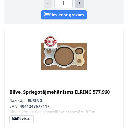
-
+
Pievienot grozam
Blīve, Spriegotājmehānisms
ELRING
577.960
Ražotājs:
ELRING
EAN:
4041248677117
Blīves konstrukcija
:
Metāla-elastomēru blīve
Rādīt visu...