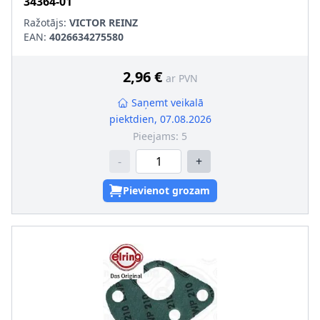
34364-01
Ražotājs:
VICTOR REINZ
EAN:
4026634275580
2,96 €
ar PVN
Saņemt veikalā
piektdien, 07.08.2026
Pieejams:
5
-
+
Pievienot grozam