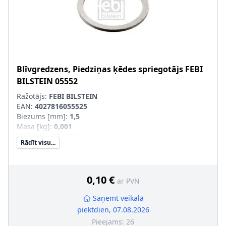
Blīvgredzens, Piedziņas ķēdes spriegotājs
FEBI
BILSTEIN
05552
Ražotājs:
FEBI BILSTEIN
EAN:
4027816055525
Biezums [mm]
:
1,5
Masa [kg]
:
0,001
Materiāls
:
Alumīnijs
Rādīt visu...
Iekšējais diametrs [mm]
:
22
Ārējais diametrs [mm]
:
27
DIN/ISO
:
7603
0,10 €
ar PVN
Saņemt veikalā
piektdien, 07.08.2026
Pieejams:
26