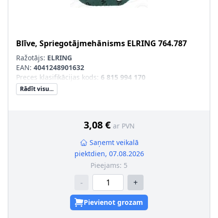
Blīve, Spriegotājmehānisms
ELRING
764.787
Ražotājs:
ELRING
EAN:
4041248901632
Preces klasifikācijas kods
:
6 815 994 170
Rādīt visu...
3,08 €
ar PVN
Saņemt veikalā
piektdien, 07.08.2026
Pieejams:
5
-
+
Pievienot grozam