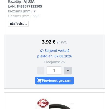
Ražotājs:
AJUSA
EAN:
8433577133505
Biezums [mm]
:
7
Garums [mm]
:
56,5
Platums [mm]
:
52
Rādīt visu...
3,92 €
ar PVN
Saņemt veikalā
piektdien, 07.08.2026
Pieejams:
26
-
+
Pievienot grozam