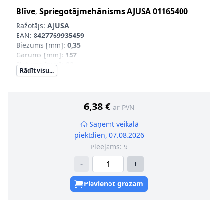
Blīve, Spriegotājmehānisms
AJUSA
01165400
Ražotājs:
AJUSA
EAN:
8427769935459
Biezums [mm]
:
0,35
Garums [mm]
:
157
Platums [mm]
:
82
Rādīt visu...
6,38 €
ar PVN
Saņemt veikalā
piektdien, 07.08.2026
Pieejams:
9
-
+
Pievienot grozam