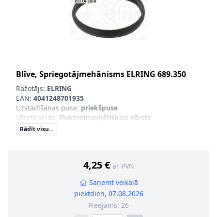
Blīve, Spriegotājmehānisms
ELRING
689.350
Ražotājs:
ELRING
EAN:
4041248701935
Uzstādīšanas puse
:
priekšpuse
Vārsta veids
:
Elektromagnētiskais vārsts
Rādīt visu...
4,25 €
ar PVN
Saņemt veikalā
piektdien, 07.08.2026
Pieejams:
26