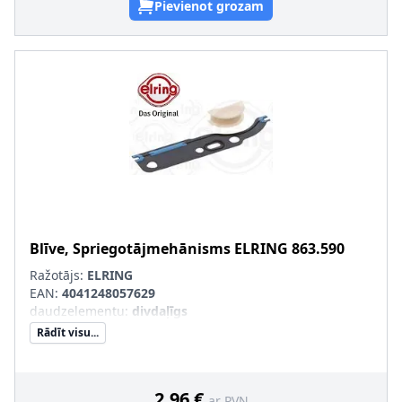
Pievienot grozam
Blīve, Spriegotājmehānisms
ELRING
863.590
Ražotājs:
ELRING
EAN:
4041248057629
daudzelementu
:
divdaļīgs
Rādīt visu...
2,96 €
ar PVN