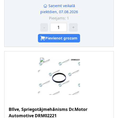
Saņemt veikalā
piektdien, 07.08.2026
Pieejams:
1
-
+
Pievienot grozam
Blīve, Spriegotājmehānisms
Dr.Motor
Automotive
DRM02221