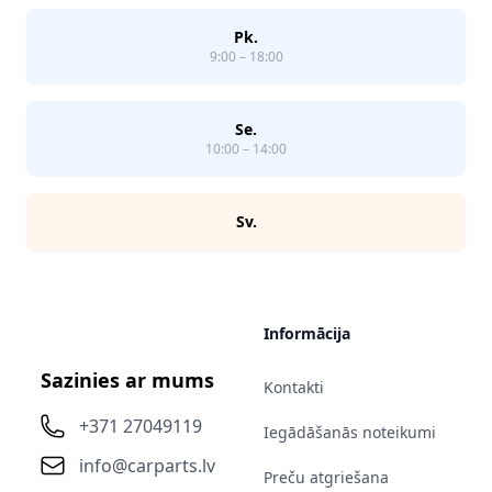
Pk.
9:00 – 18:00
Se.
10:00 – 14:00
Sv.
Informācija
Sazinies ar mums
Kontakti
+371 27049119
Iegādāšanās noteikumi
info@carparts.lv
Preču atgriešana