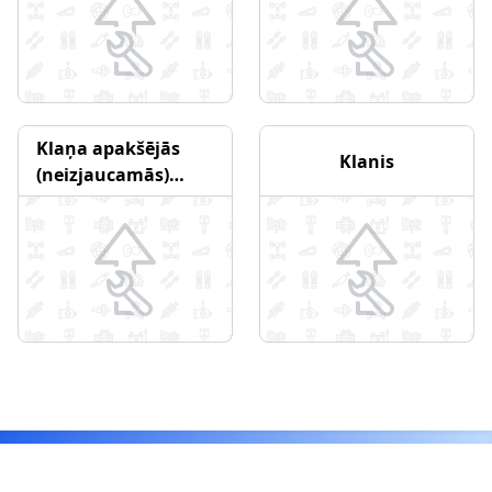
Klaņa apakšējās
Klanis
(neizjaucamās)
galvas bukse
Footer