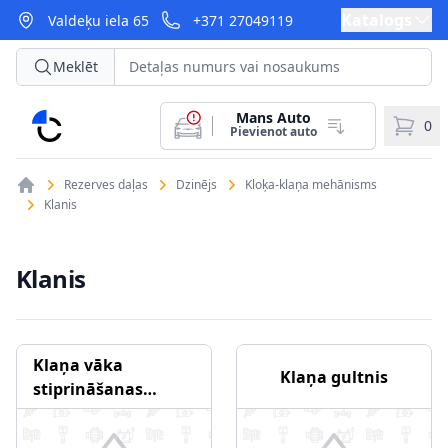
Katalogs
Valdeķu iela 65
+371 27049119
Meklēt
Mans Auto
CarParts
0
Pievienot auto
Rezerves daļas
Dzinējs
Kloķa-klaņa mehānisms
Klanis
Klanis
Klaņa vāka
Klaņa gultnis
stiprināšanas
skrūve/-uzgrieznis