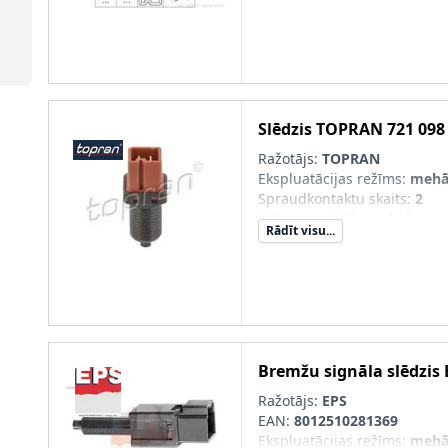
Slēdzis
TOPRAN
721 098
Ražotājs:
TOPRAN
Ekspluatācijas režīms
:
mehā
Spraudkontaktu skaits
:
2
Krāsas marķēšana
:
brūns
Rādīt visu...
Bremžu signāla slēdzis
Ražotājs:
EPS
EAN:
8012510281369
Ekspluatācijas režīms
:
mehā