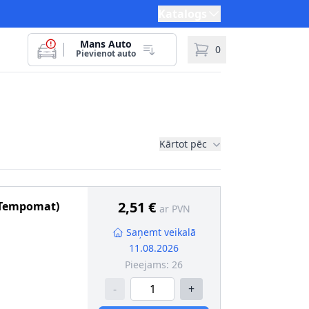
Katalogs
Mans Auto
0
Pievienot auto
Kārtot pēc
2,51 €
 (Tempomat)
ar PVN
Saņemt veikalā
11.08.2026
Pieejams:
26
-
+