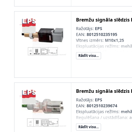
Bremžu signāla slēdzis
Ražotājs:
EPS
EAN:
8012510235195
Vītnes izmērs
:
M10x1,25
Ekspluatācijas režīms
:
mehā
Uzgriežņu atslēgas izmērs
:
Rādīt visu...
Bremžu signāla slēdzis
Ražotājs:
EPS
EAN:
8012510239674
Ekspluatācijas režīms
:
mehā
Regulēšana / uzstādīšana
:
a
regulēšanu
Rādīt visu...