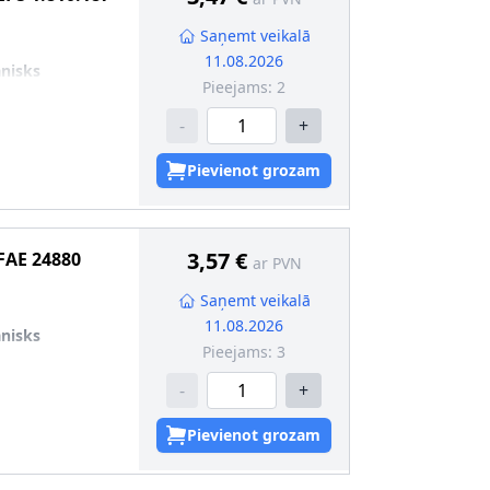
Saņemt veikalā
11.08.2026
nisks
Pieejams:
2
-
+
Pievienot grozam
3,57 €
FAE
24880
ar PVN
Saņemt veikalā
11.08.2026
nisks
Pieejams:
3
-
+
Pievienot grozam