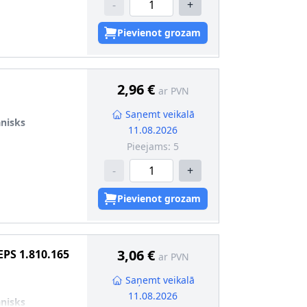
-
+
Pievienot grozam
2,96 €
ar PVN
Saņemt veikalā
nisks
11.08.2026
Pieejams:
5
-
+
Pievienot grozam
3,06 €
EPS
1.810.165
ar PVN
Saņemt veikalā
11.08.2026
nisks