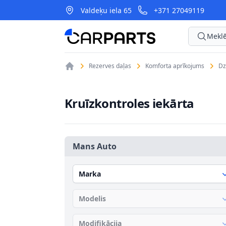
Valdeķu iela 65
+371 27049119
CarParts
Meklē
Rezerves daļas
Komforta aprīkojums
Dz
Kruīzkontroles iekārta
Mans Auto
Marka
Modelis
Modifikācija