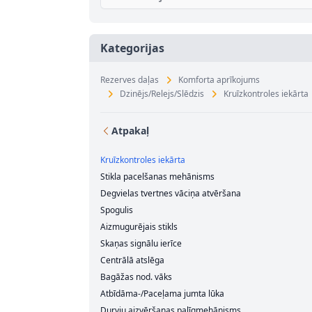
Kategorijas
Rezerves daļas
Komforta aprīkojums
Dzinējs/Relejs/Slēdzis
Kruīzkontroles iekārta
Atpakaļ
Kruīzkontroles iekārta
Stikla pacelšanas mehānisms
Degvielas tvertnes vāciņa atvēršana
Spogulis
Aizmugurējais stikls
Skaņas signālu ierīce
Centrālā atslēga
Bagāžas nod. vāks
Atbīdāma-/Paceļama jumta lūka
Durvju aizvēršanas palīgmehānisms