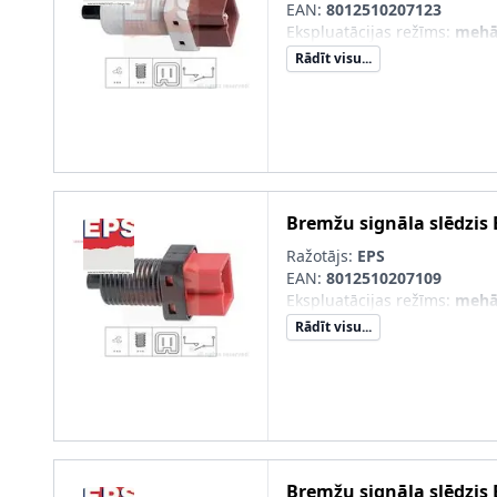
EAN:
8012510207123
Ekspluatācijas režīms
:
mehā
Rādīt visu...
Bremžu signāla slēdzis
Ražotājs:
EPS
EAN:
8012510207109
Ekspluatācijas režīms
:
mehā
Rādīt visu...
Bremžu signāla slēdzis