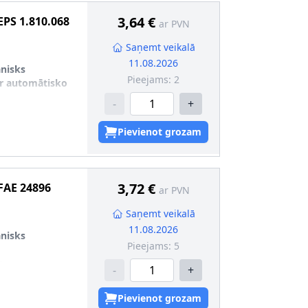
3,64 €
EPS
1.810.068
ar PVN
Saņemt veikalā
11.08.2026
nisks
Pieejams:
2
r automātisko
-
+
Pievienot grozam
3,72 €
FAE
24896
ar PVN
Saņemt veikalā
11.08.2026
nisks
Pieejams:
5
s
-
+
Pievienot grozam