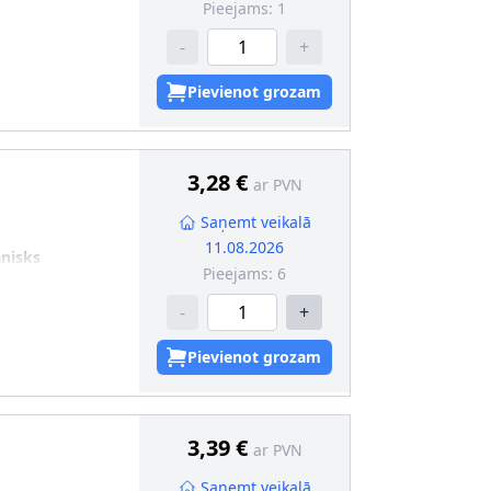
Pieejams:
1
-
+
Pievienot grozam
3,28 €
ar PVN
Saņemt veikalā
11.08.2026
nisks
Pieejams:
6
-
+
Pievienot grozam
3,39 €
ar PVN
Saņemt veikalā