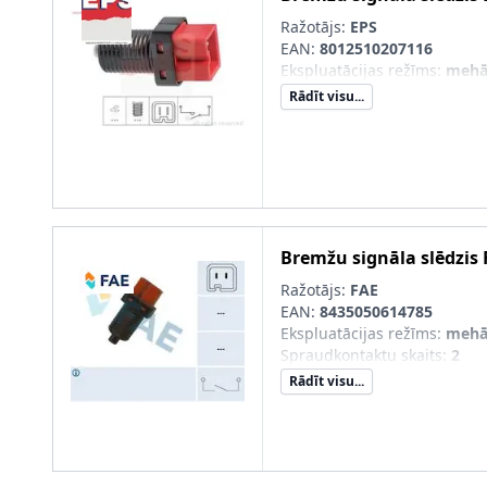
Ražotājs:
EPS
EAN:
8012510207116
Ekspluatācijas režīms
:
mehā
Rādīt visu...
Bremžu signāla slēdzis
Ražotājs:
FAE
EAN:
8435050614785
Ekspluatācijas režīms
:
mehā
Spraudkontaktu skaits
:
2
Rādīt visu...