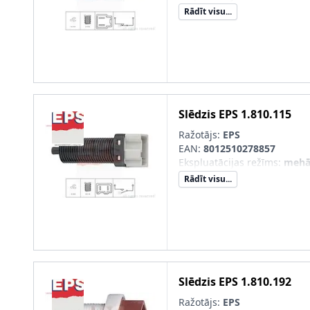
Rādīt visu...
Slēdzis
EPS
1.810.115
Ražotājs:
EPS
EAN:
8012510278857
Ekspluatācijas režīms
:
mehā
Rādīt visu...
Slēdzis
EPS
1.810.192
Ražotājs:
EPS