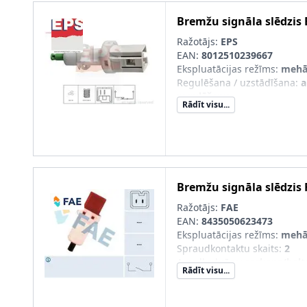
Bremžu signāla slēdzis
Ražotājs:
EPS
EAN:
8012510239667
Ekspluatācijas režīms
:
mehā
Regulēšana / uzstādīšana
:
a
regulēšanu
Rādīt visu...
Bremžu signāla slēdzis
Ražotājs:
FAE
EAN:
8435050623473
Ekspluatācijas režīms
:
mehā
Spraudkontaktu skaits
:
2
Apvalka krāsa
:
sarkans/balt
Rādīt visu...