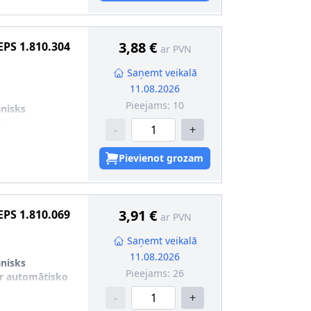
3,88 €
EPS
1.810.304
ar PVN
Saņemt veikalā
11.08.2026
Pieejams:
10
nisks
14
-
+
Pievienot grozam
3,91 €
EPS
1.810.069
ar PVN
Saņemt veikalā
11.08.2026
nisks
Pieejams:
26
r automātisko
-
+