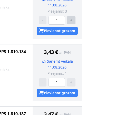
11.08.2026
nisks
Pieejams:
3
-
+
Pievienot grozam
3,43 €
EPS
1.810.184
ar PVN
Saņemt veikalā
11.08.2026
nisks
Pieejams:
1
-
+
Pievienot grozam
3,47 €
EPS
1.810.187
ar PVN