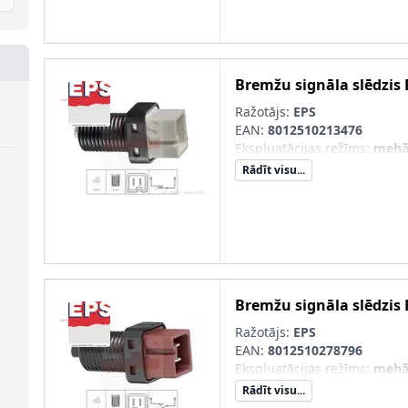
Bremžu signāla slēdzis
Ražotājs:
EPS
EAN:
8012510213476
Ekspluatācijas režīms
:
mehā
Rādīt visu...
Bremžu signāla slēdzis
Ražotājs:
EPS
EAN:
8012510278796
Ekspluatācijas režīms
:
mehā
Rādīt visu...