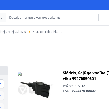
t
inējs/Relejs/Slēdzis
Kruīzkontroles iekārta
Slēdzis, Sajūga vadība
vika
99270050601
Ražotājs:
vika
EAN:
6923570460651