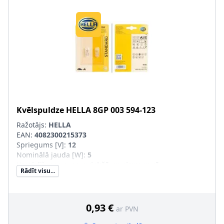
Kvēlspuldze
HELLA
8GP 003 594-123
Ražotājs:
HELLA
EAN:
4082300215373
Spriegums [V]
:
12
Nominālā jauda [W]
:
5
Uzstādīšanas puse
:
priekšā un aizmugurē
Rādīt visu...
Lampas tips
:
W5W
Apgaismes ierīces tips
:
Halogēns
Daudzums
:
2
Konteinera tips
:
Caurspīdīgs iepakojums
0,93 €
ar PVN
SVHC
:
7439-92-1; svins