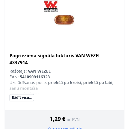
Pagrieziena signāla lukturis
VAN WEZEL
4337914
Ražotājs:
VAN WEZEL
EAN:
5410909116323
Uzstādīšanas puse
:
priekšā pa kreisi, priekšā pa labi,
sānu montāža
Krāsa
:
dzeltens
Rādīt visu...
SVHC
:
Nesatur SVHC vielas!
1,29 €
ar PVN