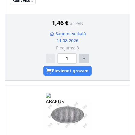
Rādīt visu...
Papildus artikuls/Papildus informācija
:
bez spuldzes
turētāja
Papildu artikuls/Papildu info 2
:
bez kvēlspuldzēm
1,46 €
ar PVN
Saņemt veikalā
11.08.2026
Pieejams:
8
-
+
Pievienot grozam