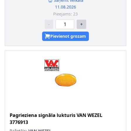
Saņemt veikalā
11.08.2026
Pieejams:
23
-
+
Pievienot grozam
Pagrieziena signāla lukturis
VAN WEZEL
3776913
Ražotājs:
VAN WEZEL