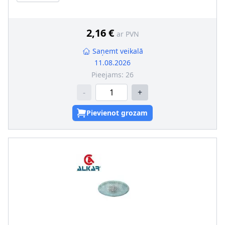
turētāja
2,16 €
ar PVN
Saņemt veikalā
11.08.2026
Pieejams:
26
-
+
Pievienot grozam