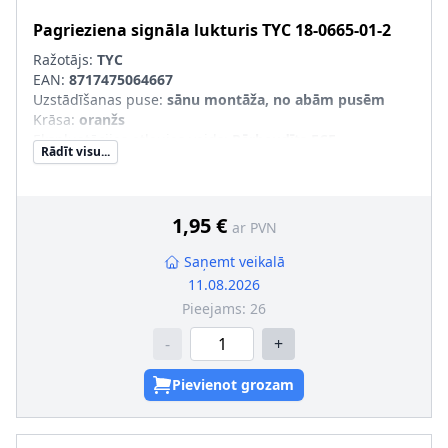
Pagrieziena signāla lukturis
TYC
18-0665-01-2
Ražotājs:
TYC
EAN:
8717475064667
Uzstādīšanas puse
:
sānu montāža, no abām pusēm
Krāsa
:
oranžs
Ekspluatācijas atļaujas veids
:
Pārbaudīts ECE
Rādīt visu...
Papildus artikuls/Papildus informācija
:
bez spuldzes
turētāja
1,95 €
ar PVN
Saņemt veikalā
11.08.2026
Pieejams:
26
-
+
Pievienot grozam