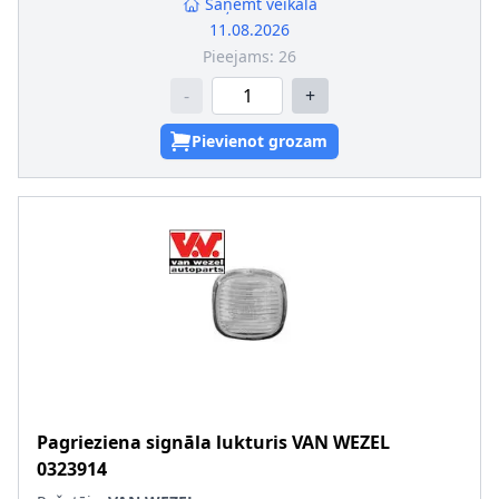
Montāža/demontāža jāveic kvalificētam personālam!
:
Saņemt veikalā
Kvēlspuldzes cokola konstrukcija
:
W2,1 x 9,5
11.08.2026
Pieejams:
26
-
+
Pievienot grozam
Pagrieziena signāla lukturis
VAN WEZEL
0323914