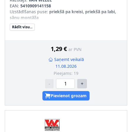
EAN:
5410909141158
Uzstādīšanas puse
:
priekšā pa kreisi, priekšā pa labi,
sānu montāža
Krāsa
:
dzeltens
Rādīt visu...
SVHC
:
Nesatur SVHC vielas!
1,29 €
ar PVN
Saņemt veikalā
11.08.2026
Pieejams:
19
-
+
Pievienot grozam