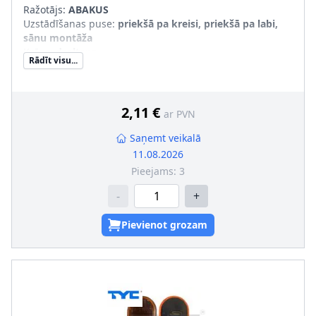
Ražotājs:
ABAKUS
Uzstādīšanas puse
:
priekšā pa kreisi, priekšā pa labi,
sānu montāža
Krāsa
:
dzeltens
Rādīt visu...
Ekspluatācijas atļaujas veids
:
Pārbaudīts ECE
Forma
:
leņķa
Papildus artikuls/Papildus informācija
:
bez spuldzes
turētāja, bez kvēlspuldzes
2,11 €
ar PVN
Modeļa gads no
:
1985
Modeļa gads līdz
:
1995
Saņemt veikalā
11.08.2026
Pieejams:
3
-
+
Pievienot grozam