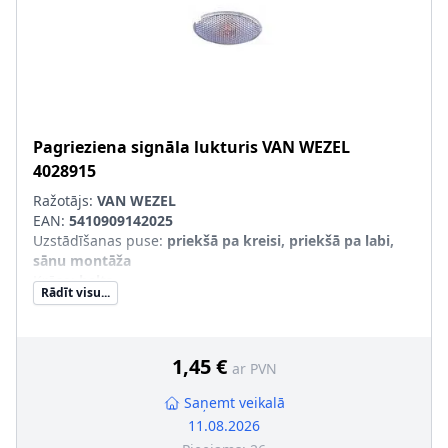
Pagrieziena signāla lukturis
VAN WEZEL
4028915
Ražotājs:
VAN WEZEL
EAN:
5410909142025
Uzstādīšanas puse
:
priekšā pa kreisi, priekšā pa labi,
sānu montāža
Krāsa
:
balts
Rādīt visu...
SVHC
:
Nesatur SVHC vielas!
1,45 €
ar PVN
Saņemt veikalā
11.08.2026