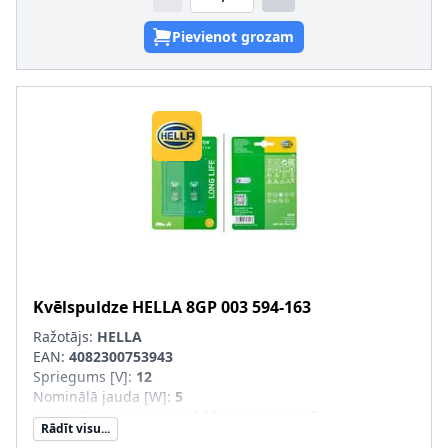
Pievienot grozam
Kvēlspuldze
HELLA
8GP 003 594-163
Ražotājs:
HELLA
EAN:
4082300753943
Spriegums [V]
:
12
Nominālā jauda [W]
:
5
Uzstādīšanas puse
:
priekšā un aizmugurē
Rādīt visu...
Lampas tips
:
W5W