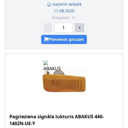
Saņemt veikalā
11.08.2026
Pieejams:
11
-
+
Pievienot grozam
Pagrieziena signāla lukturis
ABAKUS
440-
1402N-UE-Y