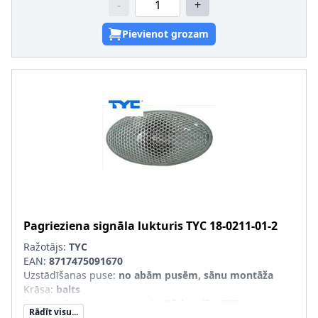
-
+
Pievienot grozam
Pagrieziena signāla lukturis
TYC
18-0211-01-2
Ražotājs:
TYC
EAN:
8717475091670
Uzstādīšanas puse
:
no abām pusēm, sānu montāža
Krāsa
:
balts
Ekspluatācijas atļaujas veids
:
Pārbaudīts ECE
Rādīt visu...
Papildus artikuls/Papildus informācija
:
bez spuldzes