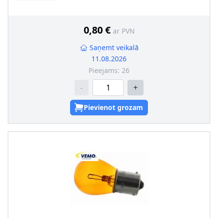
Lampas tips
:
W5W
Kvēlspuldzes cokola konstrukcija
:
W2.1x9.5d
0,80 €
ar PVN
Saņemt veikalā
11.08.2026
Pieejams:
26
-
+
Pievienot grozam