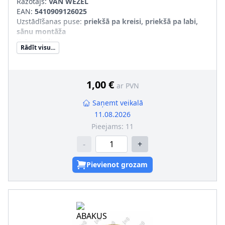
Ražotājs:
VAN WEZEL
EAN:
5410909126025
Uzstādīšanas puse
:
priekšā pa kreisi, priekšā pa labi,
sānu montāža
Krāsa
:
balts
Rādīt visu...
Papildus artikuls/Papildus informācija
:
bez spuldzes
turētāja
SVHC
:
Nesatur SVHC vielas!
1,00 €
ar PVN
Saņemt veikalā
11.08.2026
Pieejams:
11
-
+
Pievienot grozam