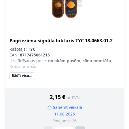
Pagrieziena signāla lukturis
TYC
18-0663-01-2
Ražotājs:
TYC
EAN:
8717475061215
Uzstādīšanas puse
:
no abām pusēm, sānu montāža
Krāsa
:
oranžs
Ekspluatācijas atļaujas veids
:
Pārbaudīts ECE
Rādīt visu...
2,15 €
ar PVN
Saņemt veikalā
11.08.2026
Pieejams:
26