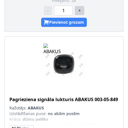
Pieejams:
26
-
+
Pievienot grozam
Pagrieziena signāla lukturis
ABAKUS
003-05-849
Ražotājs:
ABAKUS
Uzstādīšanas puse
:
no abām pusēm
Krāsa
:
dūmu pelēks
Ekspluatācijas atļaujas veids
:
Pārbaudīts ECE