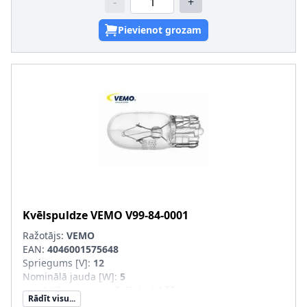
-
+
Pievienot grozam
Kvēlspuldze
VEMO
V99-84-0001
Ražotājs:
VEMO
EAN:
4046001575648
Spriegums [V]
:
12
Nominālā jauda [W]
:
5
Uzstādīšanas puse
:
ārējais, iekšā
Rādīt visu...
Masa [kg]
:
0,001