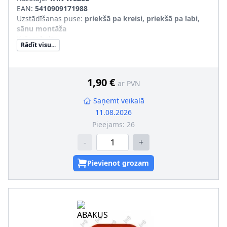
EAN:
5410909171988
Uzstādīšanas puse
:
priekšā pa kreisi, priekšā pa labi,
sānu montāža
Krāsa
:
balts
Rādīt visu...
Papildus artikuls/Papildus informācija
:
bez spuldzes
turētāja
SVHC
:
Nesatur SVHC vielas!
1,90 €
ar PVN
Saņemt veikalā
11.08.2026
Pieejams:
26
-
+
Pievienot grozam