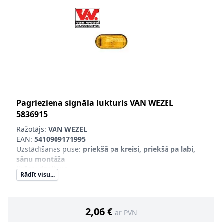
Pagrieziena signāla lukturis
VAN WEZEL
5836915
Ražotājs:
VAN WEZEL
EAN:
5410909171995
Uzstādīšanas puse
:
priekšā pa kreisi, priekšā pa labi,
sānu montāža
Krāsa
:
dzeltens
Rādīt visu...
Papildus artikuls/Papildus informācija
:
bez spuldzes
turētāja
SVHC
:
Nesatur SVHC vielas!
2,06 €
ar PVN