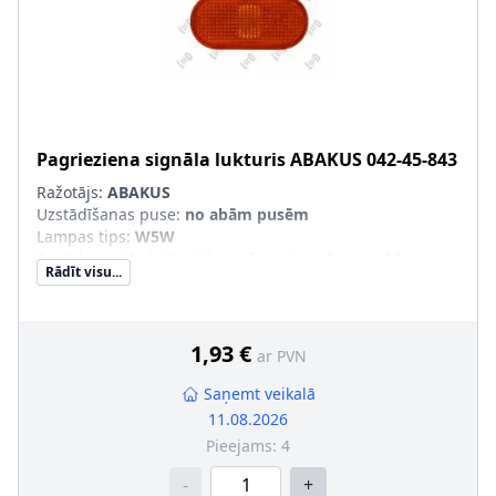
Pagrieziena signāla lukturis
ABAKUS
042-45-843
Ražotājs:
ABAKUS
Uzstādīšanas puse
:
no abām pusēm
Lampas tips
:
W5W
Papildus artikuls/Papildus informācija
:
bez spuldzes
Rādīt visu...
turētāja, bez kvēlspuldzes
Luktura stikla krāsa
:
dzeltens
1,93 €
ar PVN
Saņemt veikalā
11.08.2026
Pieejams:
4
-
+