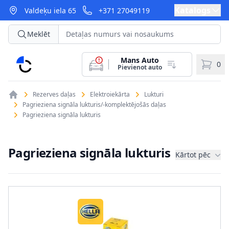
Katalogs
Valdeķu iela 65
+371 27049119
Meklēt
Mans Auto
CarParts
0
Pievienot auto
Rezerves daļas
Elektroiekārta
Lukturi
Pagrieziena signāla lukturis/-komplektējošās daļas
Pagrieziena signāla lukturis
Pagrieziena signāla lukturis
Kārtot pēc