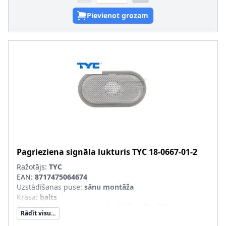
Pievienot grozam
Pagrieziena signāla lukturis
TYC
18-0667-01-2
Ražotājs:
TYC
EAN:
8717475064674
Uzstādīšanas puse
:
sānu montāža
Krāsa
:
balts
Ekspluatācijas atļaujas veids
:
Pārbaudīts ECE
Rādīt visu...
Papildus artikuls/Papildus informācija
:
bez spuldzes