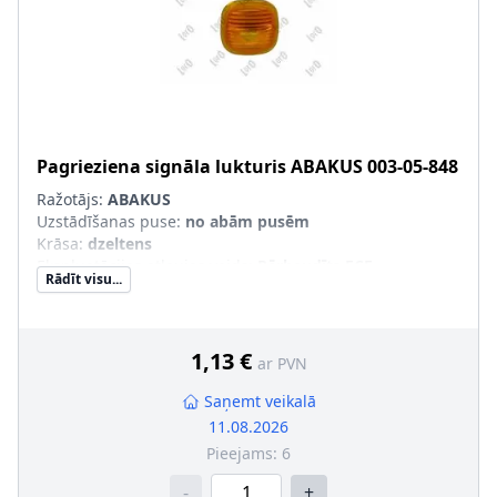
Pagrieziena signāla lukturis
ABAKUS
003-05-848
Ražotājs:
ABAKUS
Uzstādīšanas puse
:
no abām pusēm
Krāsa
:
dzeltens
Ekspluatācijas atļaujas veids
:
Pārbaudīts ECE
Rādīt visu...
Papildus artikuls/Papildus informācija
:
bez spuldzes
turētāja
Papildu artikuls/Papildu info 2
:
bez kvēlspuldzēm
1,13 €
ar PVN
Saņemt veikalā
11.08.2026
Pieejams:
6
-
+