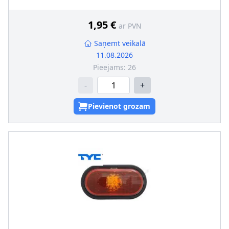
turētāja
1,95 €
ar PVN
Saņemt veikalā
11.08.2026
Pieejams:
26
-
+
Pievienot grozam