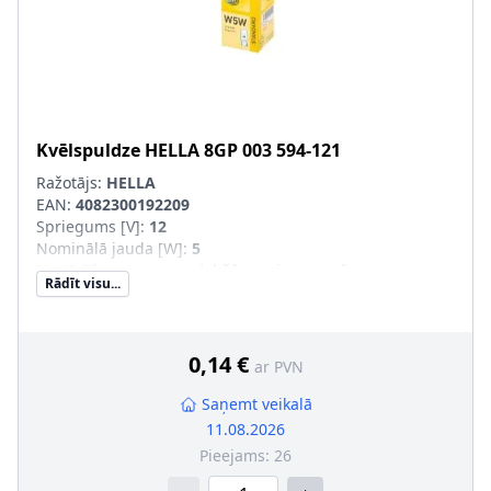
Kvēlspuldze
HELLA
8GP 003 594-121
Ražotājs:
HELLA
EAN:
4082300192209
Spriegums [V]
:
12
Nominālā jauda [W]
:
5
Uzstādīšanas puse
:
priekšā un aizmugurē
Rādīt visu...
Lampas tips
:
W5W
Apgaismes ierīces tips
:
Halogēns
Ekspluatācijas atļaujas veids
:
Pārbaudīts ECE
Daudzums
:
10
0,14 €
ar PVN
Konteinera tips
:
Kaste
SVHC
:
7439-92-1; svins
Saņemt veikalā
Montāža/demontāža jāveic kvalificētam personālam!
:
11.08.2026
Kvēlspuldzes cokola konstrukcija
:
W2,1 x 9,5
Pieejams:
26