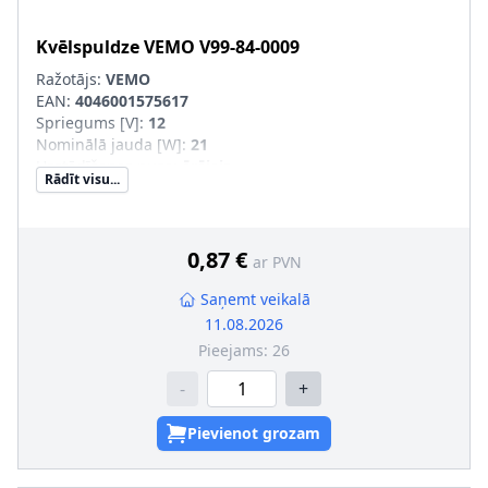
Kvēlspuldze
VEMO
V99-84-0009
Ražotājs:
VEMO
EAN:
4046001575617
Spriegums [V]
:
12
Nominālā jauda [W]
:
21
Uzstādīšanas puse
:
ārējais
Rādīt visu...
Masa [kg]
:
0,009
Lampas tips
:
PY21W
Kvēlspuldzes krāsa
:
oranžs
Kvēlspuldzes cokola konstrukcija
:
BAU15s
0,87 €
ar PVN
Saņemt veikalā
11.08.2026
Pieejams:
26
-
+
Pievienot grozam