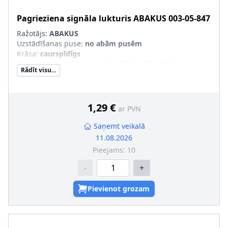
Pagrieziena signāla lukturis
ABAKUS
003-05-847
Ražotājs:
ABAKUS
Uzstādīšanas puse
:
no abām pusēm
Krāsa
:
caurspīdīgs
Ekspluatācijas atļaujas veids
:
Pārbaudīts ECE
Rādīt visu...
Papildus artikuls/Papildus informācija
:
bez spuldzes
turētāja
Papildu artikuls/Papildu info 2
:
bez kvēlspuldzēm
1,29 €
ar PVN
Saņemt veikalā
11.08.2026
Pieejams:
10
-
+
Pievienot grozam