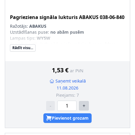
Pagrieziena signāla lukturis
ABAKUS
038-06-840
Ražotājs:
ABAKUS
Uzstādīšanas puse
:
no abām pusēm
Lampas tips
:
WY5W
Papildus artikuls/Papildus informācija
:
bez spuldzes
Rādīt visu...
turētāja, bez kvēlspuldzes
Luktura stikla krāsa
:
caurspīdīgs
1,53 €
ar PVN
Saņemt veikalā
11.08.2026
Pieejams:
7
-
+
Pievienot grozam