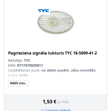
Pagrieziena signāla lukturis
TYC
18-5009-41-2
Ražotājs:
TYC
EAN:
8717475025811
Uzstādīšanas puse
:
no abām pusēm, sānu montāža
Krāsa
:
balts
Ekspluatācijas atļaujas veids
:
Pārbaudīts ECE
Rādīt visu...
Papildus artikuls/Papildus informācija
:
bez spuldzes
turētāja
1,53 €
ar PVN
Saņemt veikalā