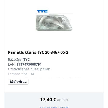
Pamatlukturis
TYC
20-3467-05-2
Ražotājs:
TYC
EAN:
8717475008791
Uzstādīšanas puse
:
pa labi
Lampas tips
:
H4
Ekspluatācijas atļaujas veids
:
Pārbaudīts ECE
Rādīt visu...
Tr. līdzekļa aprīkojums
:
transportl. ar lukturu slīpuma
leņķa regulēšanu (meh.)
Papildus artikuls/Papildus informācija
:
ar spuldzes
turētāju
17,40 €
ar PVN