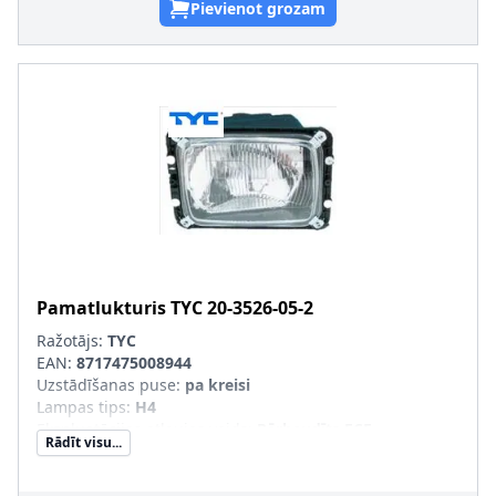
Pievienot grozam
Pamatlukturis
TYC
20-3526-05-2
Ražotājs:
TYC
EAN:
8717475008944
Uzstādīšanas puse
:
pa kreisi
Lampas tips
:
H4
Ekspluatācijas atļaujas veids
:
Pārbaudīts ECE
Rādīt visu...
Tr. līdzekļa aprīkojums
:
transportl. ar lukturu slīpuma
leņķa regulēšanu (meh.)
Papildus artikuls/Papildus informācija
:
ar spuldzes