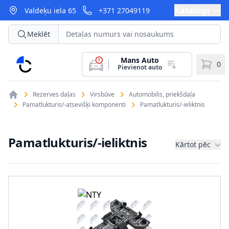
Katalogs
Valdeķu iela 65
+371 27049119
Meklēt
Mans Auto
CarParts
0
Pievienot auto
Rezerves daļas
Virsbūve
Automobilis, priekšdaļa
Pamatlukturis/-atsevišķi komponenti
Pamatlukturis/-ieliktnis
Pamatlukturis/-ieliktnis
Kārtot pēc