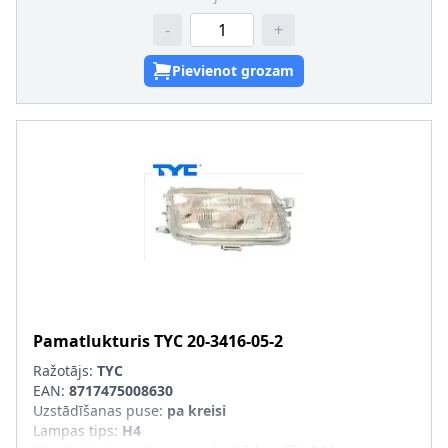
-
+
Pievienot grozam
Pamatlukturis
TYC
20-3416-05-2
Ražotājs:
TYC
EAN:
8717475008630
Uzstādīšanas puse
:
pa kreisi
Lampas tips
:
H4