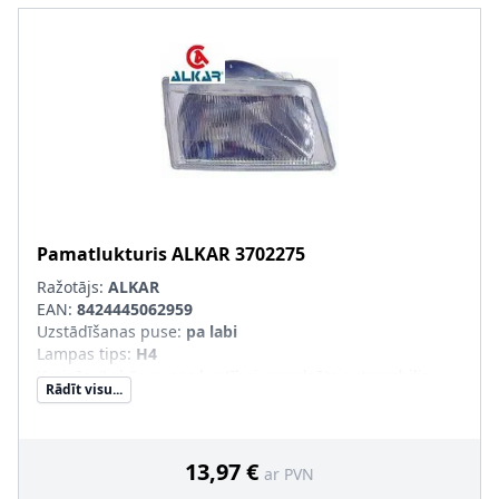
Pamatlukturis
ALKAR
3702275
Ražotājs:
ALKAR
EAN:
8424445062959
Uzstādīšanas puse
:
pa labi
Lampas tips
:
H4
Kreisās-/Labās puses kustībai paredzēts automobilis
:
Rādīt visu...
Kreisāspuses stūres vadībai
Tr. līdzekļa aprīkojums
:
transportl. bez lukturu slīpuma
leņķa reg. (meh.)
13,97 €
ar PVN