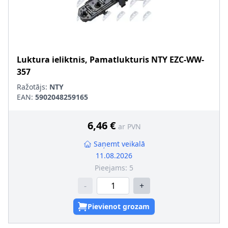
Luktura ieliktnis, Pamatlukturis
NTY
EZC-WW-
357
Ražotājs:
NTY
EAN:
5902048259165
6,46 €
ar PVN
Saņemt veikalā
11.08.2026
Pieejams:
5
-
+
Pievienot grozam