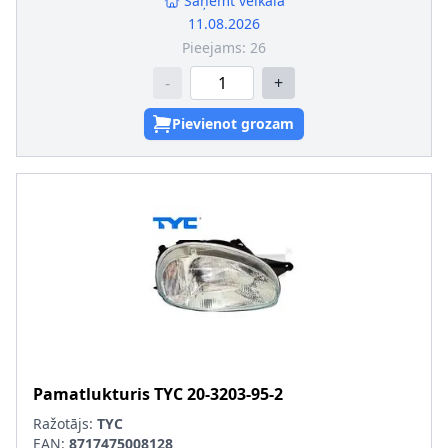
Saņemt veikalā
11.08.2026
Pieejams:
26
-
+
Pievienot grozam
Pamatlukturis
TYC
20-3203-95-2
Ražotājs:
TYC
EAN:
8717475008128