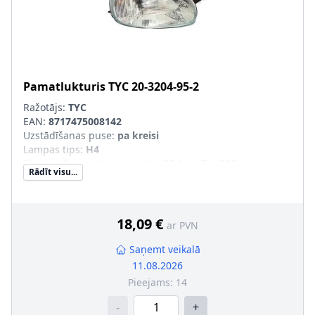
Pamatlukturis
TYC
20-3204-95-2
Ražotājs:
TYC
EAN:
8717475008142
Uzstādīšanas puse
:
pa kreisi
Lampas tips
:
H4
Ekspluatācijas atļaujas veids
:
Pārbaudīts ECE
Rādīt visu...
Tr. līdzekļa aprīkojums
:
transportl. ar lukturu slīpuma
leņķa regulēšanu (elektr.)
Papildus artikuls/Papildus informācija
:
bez
elektromotora
18,09 €
ar PVN
Saņemt veikalā
11.08.2026
Pieejams:
14
-
+