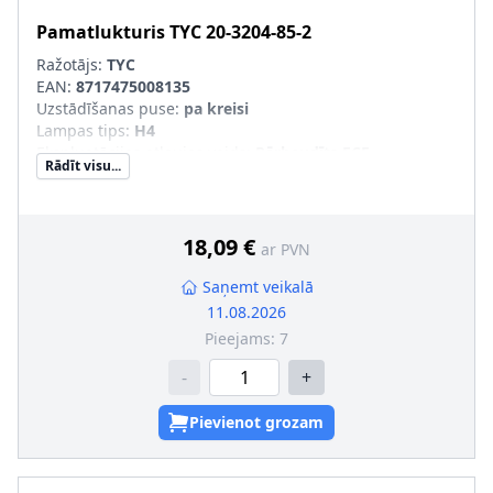
Pamatlukturis
TYC
20-3204-85-2
Ražotājs:
TYC
EAN:
8717475008135
Uzstādīšanas puse
:
pa kreisi
Lampas tips
:
H4
Ekspluatācijas atļaujas veids
:
Pārbaudīts ECE
Rādīt visu...
Tr. līdzekļa aprīkojums
:
transportl. ar lukturu slīpuma
leņķa regulēšanu (meh.)
18,09 €
ar PVN
Saņemt veikalā
11.08.2026
Pieejams:
7
-
+
Pievienot grozam