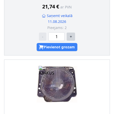
turētāju
21,74 €
ar PVN
Saņemt veikalā
11.08.2026
Pieejams:
2
-
+
Pievienot grozam