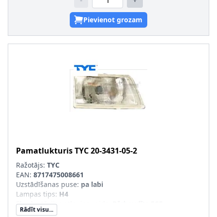
-
+
Pievienot grozam
Pamatlukturis
TYC
20-3431-05-2
Ražotājs:
TYC
EAN:
8717475008661
Uzstādīšanas puse
:
pa labi
Lampas tips
:
H4
Ekspluatācijas atļaujas veids
:
Pārbaudīts ECE
Rādīt visu...
Tr. līdzekļa aprīkojums
:
transportl. ar lukturu slīpuma