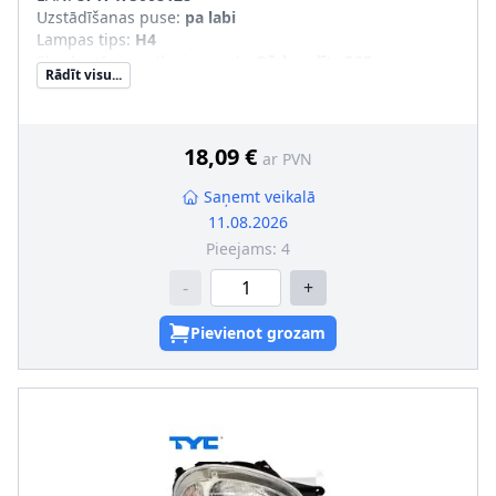
Uzstādīšanas puse
:
pa labi
Lampas tips
:
H4
Ekspluatācijas atļaujas veids
:
Pārbaudīts ECE
Rādīt visu...
Tr. līdzekļa aprīkojums
:
transportl. ar lukturu slīpuma
leņķa regulēšanu (elektr.)
Papildus artikuls/Papildus informācija
:
bez
elektromotora
18,09 €
ar PVN
Saņemt veikalā
11.08.2026
Pieejams:
4
-
+
Pievienot grozam