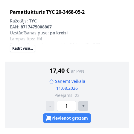
Pamatlukturis
TYC
20-3468-05-2
Ražotājs:
TYC
EAN:
8717475008807
Uzstādīšanas puse
:
pa kreisi
Lampas tips
:
H4
Ekspluatācijas atļaujas veids
:
Pārbaudīts ECE
Rādīt visu...
Tr. līdzekļa aprīkojums
:
transportl. ar lukturu slīpuma
leņķa regulēšanu (meh.)
Papildus artikuls/Papildus informācija
:
ar spuldzes
turētāju
17,40 €
ar PVN
Saņemt veikalā
11.08.2026
Pieejams:
23
-
+
Pievienot grozam