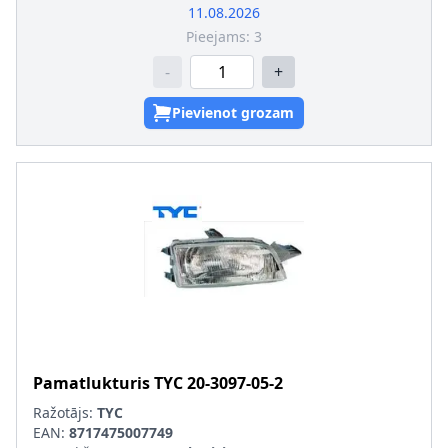
11.08.2026
Pieejams:
3
-
+
Pievienot grozam
Pamatlukturis
TYC
20-3097-05-2
Ražotājs:
TYC
EAN:
8717475007749