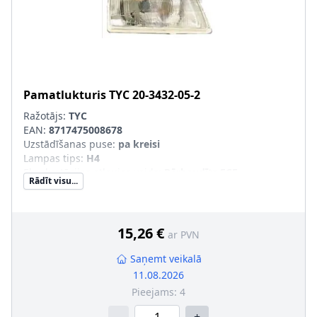
Pamatlukturis
TYC
20-3432-05-2
Ražotājs:
TYC
EAN:
8717475008678
Uzstādīšanas puse
:
pa kreisi
Lampas tips
:
H4
Ekspluatācijas atļaujas veids
:
Pārbaudīts ECE
Rādīt visu...
Tr. līdzekļa aprīkojums
:
transportl. ar lukturu slīpuma
leņķa regulēšanu (meh.)
Papildus artikuls/Papildus informācija
:
ar spuldzes
turētāju
15,26 €
ar PVN
Saņemt veikalā
11.08.2026
Pieejams:
4