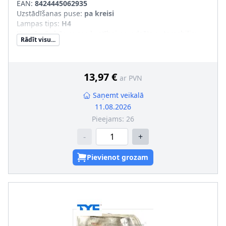
EAN:
8424445062935
Uzstādīšanas puse
:
pa kreisi
Lampas tips
:
H4
Kreisās-/Labās puses kustībai paredzēts automobilis
:
Rādīt visu...
Kreisāspuses stūres vadībai
Tr. līdzekļa aprīkojums
:
transportl. bez lukturu slīpuma
leņķa reg. (meh.)
13,97 €
ar PVN
Saņemt veikalā
11.08.2026
Pieejams:
26
-
+
Pievienot grozam