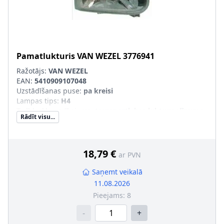
Pamatlukturis
VAN WEZEL
3776941
Ražotājs:
VAN WEZEL
EAN:
5410909107048
Uzstādīšanas puse
:
pa kreisi
Lampas tips
:
H4
Tr. līdzekļa aprīkojums
:
transportl. bez lukturu slīpuma
Rādīt visu...
leņķa regulēšanas
Kreisās-/Labās puses kustība
:
Labās puses kustībai
SVHC
:
Nesatur SVHC vielas!
pāra artikulu numuri
:
3776942
18,79 €
ar PVN
Saņemt veikalā
11.08.2026
Pieejams:
8
-
+