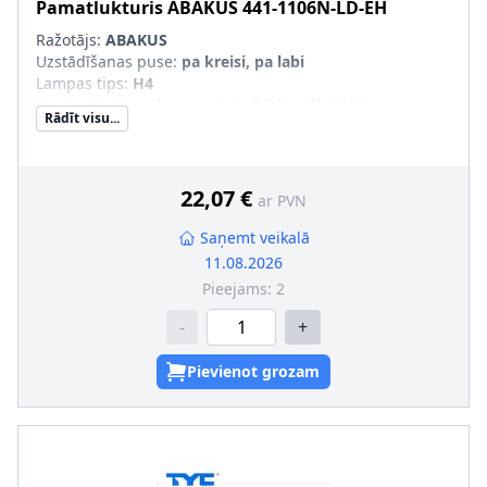
Pamatlukturis
ABAKUS
441-1106N-LD-EH
Ražotājs:
ABAKUS
Uzstādīšanas puse
:
pa kreisi, pa labi
Lampas tips
:
H4
Ekspluatācijas atļaujas veids
:
Pārbaudīts ECE
Rādīt visu...
Tr. līdzekļa aprīkojums
:
transportl. ar lukturu slīpuma
leņķa regulēšanu
Kvēlspuldzes cokola konstrukcija
:
P43t
22,07 €
ar PVN
Saņemt veikalā
11.08.2026
Pieejams:
2
-
+
Pievienot grozam