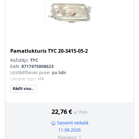
Pamatlukturis
TYC
20-3415-05-2
Ražotājs:
TYC
EAN:
8717475008623
Uzstādīšanas puse
:
pa labi
Lampas tips
:
H4
Ekspluatācijas atļaujas veids
:
Pārbaudīts ECE
Rādīt visu...
Tr. līdzekļa aprīkojums
:
transportl. ar lukturu slīpuma
leņķa regulēšanu (meh.)
Papildus artikuls/Papildus informācija
:
ar spuldzes
turētāju
22,76 €
ar PVN
Saņemt veikalā
11.08.2026
Pieejams:
1