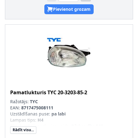
Pievienot grozam
Pamatlukturis
TYC
20-3203-85-2
Ražotājs:
TYC
EAN:
8717475008111
Uzstādīšanas puse
:
pa labi
Lampas tips
:
H4
Ekspluatācijas atļaujas veids
:
Pārbaudīts ECE
Rādīt visu...
Tr. līdzekļa aprīkojums
:
transportl. ar lukturu slīpuma