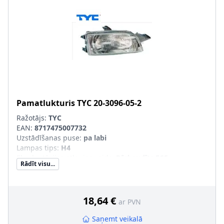
Pamatlukturis
TYC
20-3096-05-2
Ražotājs:
TYC
EAN:
8717475007732
Uzstādīšanas puse
:
pa labi
Lampas tips
:
H4
Ekspluatācijas atļaujas veids
:
Pārbaudīts ECE
Rādīt visu...
Tr. līdzekļa aprīkojums
:
transportl. ar lukturu slīpuma
leņķa regulēšanu (elektr.), transportl. ar lukturu
slīpuma leņķa regulēšanu (meh.)
Papildus artikuls/Papildus informācija
:
ar spuldzes
18,64 €
ar PVN
turētāju, bez elektromotora
Saņemt veikalā