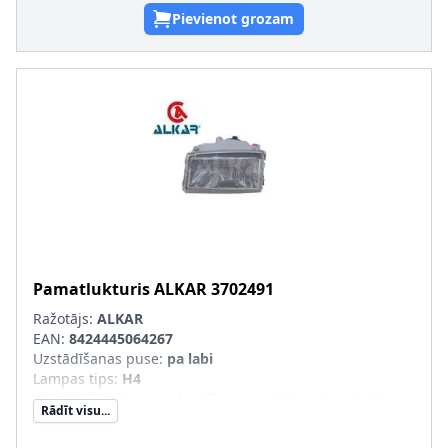
Pievienot grozam
Pamatlukturis
ALKAR
3702491
Ražotājs:
ALKAR
EAN:
8424445064267
Uzstādīšanas puse
:
pa labi
Lampas tips
:
H4
Kreisās-/Labās puses kustībai paredzēts automobilis
:
Rādīt visu...
Kreisāspuses stūres vadībai
Tr. līdzekļa aprīkojums
:
transportl. bez lukturu slīpuma