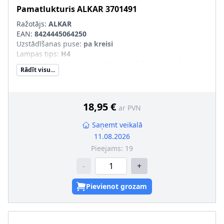
Pamatlukturis
ALKAR
3701491
Ražotājs:
ALKAR
EAN:
8424445064250
Uzstādīšanas puse
:
pa kreisi
Lampas tips
:
H4
Kreisās-/Labās puses kustībai paredzēts automobilis
:
Rādīt visu...
Kreisāspuses stūres vadībai
Tr. līdzekļa aprīkojums
:
transportl. bez lukturu slīpuma
leņķa reg. (meh.)
18,95 €
ar PVN
Saņemt veikalā
11.08.2026
Pieejams:
19
-
+
Pievienot grozam