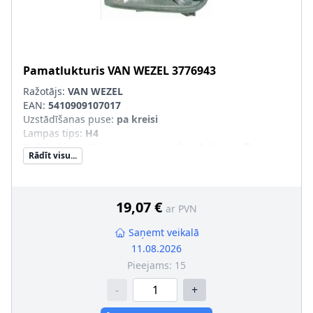
Pamatlukturis
VAN WEZEL
3776943
Ražotājs:
VAN WEZEL
EAN:
5410909107017
Uzstādīšanas puse
:
pa kreisi
Lampas tips
:
H4
Tr. līdzekļa aprīkojums
:
transportl. ar lukturu slīpuma
Rādīt visu...
leņķa regulēšanu (elektr.)
Kreisās-/Labās puses kustība
:
Labās puses kustībai
Papildu artikuls/Papildu info 2
:
bez lukturu slīpuma
leņķa regulēšanas motora
19,07 €
ar PVN
SVHC
:
Nesatur SVHC vielas!
pāra artikulu numuri
:
3776944
Saņemt veikalā
11.08.2026
Pieejams:
15
-
+