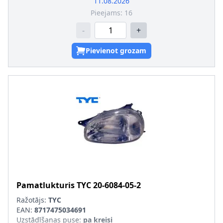
11.08.2026
Pieejams:
16
-
+
Pievienot grozam
Pamatlukturis
TYC
20-6084-05-2
Ražotājs:
TYC
EAN:
8717475034691
Uzstādīšanas puse
:
pa kreisi