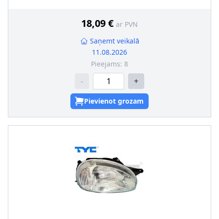
leņķa regulēšanu (meh.)
18,09 €
ar PVN
Saņemt veikalā
11.08.2026
Pieejams:
8
-
+
Pievienot grozam