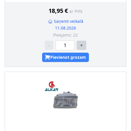
leņķa reg. (meh.)
18,95 €
ar PVN
Saņemt veikalā
11.08.2026
Pieejams:
22
-
+
Pievienot grozam