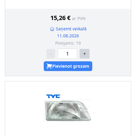
leņķa regulēšanu (meh.)
Papildus artikuls/Papildus informācija
:
ar spuldzes
turētāju
15,26 €
ar PVN
Saņemt veikalā
11.08.2026
Pieejams:
19
-
+
Pievienot grozam