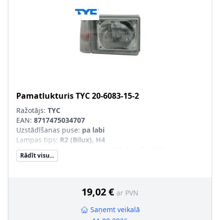
Pamatlukturis
TYC
20-6083-15-2
Ražotājs:
TYC
EAN:
8717475034707
Uzstādīšanas puse
:
pa labi
Lampas tips
:
R2 (Bilux), H4
Ekspluatācijas atļaujas veids
:
Pārbaudīts ECE
Rādīt visu...
Tr. līdzekļa aprīkojums
:
transportl. ar lukturu slīpuma
leņķa regulēšanu (meh.)
Kreisās-/Labās puses kustība
:
Labās puses kustībai
Pagrieziena signāla luktura izlkiedētāja krāsa
:
balts
19,02 €
ar PVN
Saņemt veikalā