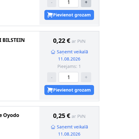
-
+
Pievienot grozam
0,22 €
I BILSTEIN
ar PVN
Saņemt veikalā
11.08.2026
Pieejams:
1
-
+
Pievienot grozam
0,25 €
e
Oyodo
ar PVN
Saņemt veikalā
11.08.2026