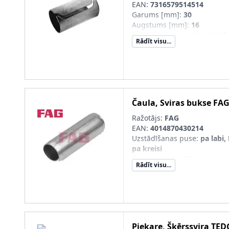
EAN:
7316579514514
Garums [mm]
:
30
Augstums [mm]
:
16
Iekšējais diametrs [mm]
:
15
Rādīt visu...
Ārējais diametrs [mm]
:
16,2
pāra artikulu numuri
:
VKDS 
Čaula, Sviras bukse
FA
Ražotājs:
FAG
EAN:
4014870430214
Uzstādīšanas puse
:
pa labi, 
pa kreisi
Garums [mm]
:
50
Rādīt visu...
Iekšējais diametrs [mm]
:
16
Ārējais diametrs [mm]
:
17
SVHC
:
Nesatur SVHC vielas!
Piekare, Šķērssvira
TED