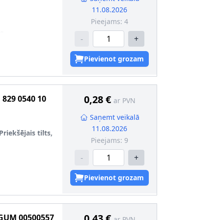
11.08.2026
Pieejams:
4
,2
-
+
335029
Pievienot grozam
0,28 €
G
829 0540 10
ar PVN
Saņemt veikalā
11.08.2026
Priekšējais tilts,
Pieejams:
9
-
+
Pievienot grozam
0,43 €
GUM
00500557
ar PVN