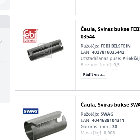
Čaula, Sviras bukse
FEB
03544
ņi
Ražotājs:
FEBI BILSTEIN
EAN:
4027816035442
Uzstādīšanas puse
:
Priekšēja
Biezums [mm]
:
0,5
Garums [mm]
:
50
Rādīt visu...
Masa [kg]
:
0,01
Iekšējais diametrs [mm]
:
16
Ārējais diametrs [mm]
:
17
Čaula, Sviras bukse
SW
Ražotājs:
SWAG
EAN:
4044688104311
Garums [mm]
:
30
Masa [kg]
:
0,008
Ārējais diametrs [mm]
:
16,3