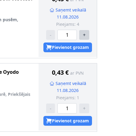
Saņemt veikalā
11.08.2026
m pusēm,
Pieejams:
4
-
+
4
Pievienot grozam
0,43 €
e
Oyodo
ar PVN
Saņemt veikalā
11.08.2026
rē, Priekšējais
Pieejams:
1
-
+
Pievienot grozam