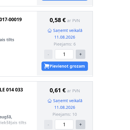
0,58 €
017-00019
ar PVN
Saņemt veikalā
11.08.2026
is tilts
Pieejams:
6
-
+
Pievienot grozam
-metāla gultnis
0,61 €
LE
014 033
ar PVN
Saņemt veikalā
11.08.2026
Pieejams:
10
 augšā,
iekšējais tilts
-
+