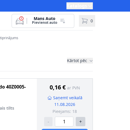
Katalogs
Mans Auto
0
Pievienot auto
stiprinājums
Kārtot pēc
0,16 €
do
40Z0005-
ar PVN
Saņemt veikalā
11.08.2026
is tilts
Pieejams:
18
-
+