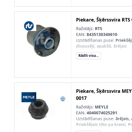
Piekare, Šķērssvira
RTS
Ražotājs:
RTS
EAN:
8435130340610
Uzstādīšanas puse
:
Priekšēja
divpusēji, apakšā, ārējais
Garums [mm]
:
34
Rādīt visu...
Masa [kg]
:
0,082
Iekšējais diametrs [mm]
:
10
Ārējais diametrs [mm]
:
38,5
Stūres veids
:
Šķērssvirai
Uzstādīšanas veids
:
Gumijas
Piekare, Šķērssvira
MEY
0017
Ražotājs:
MEYLE
EAN:
4040074025291
Uzstādīšanas puse
:
ārējais,
Priekšējais tilts pa kreisi, Pr
pa labi