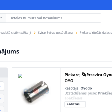
t
s vadošā sistēma/Riteņi
Svira/ Sviras uzstādīšana
Piekare/ ritošās daļas 
inājums
Piekare, Šķērssvira
Oyo
OYO
Ražotājs:
Oyodo
Uzstādīšanas puse
:
Priekšēja
apakšējais
Rādīt visu...