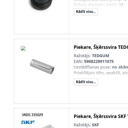
Ārējais diametrs [mm]
:
38
Rādīt visu...
Piekare, Šķērssvira
TED
Ražotājs:
TEDGUM
EAN:
5908229911075
Uzstādīšanas puse
:
no abā
Priekšējais tilts, apakšā, a
Masa [kg]
:
0,008
Rādīt visu...
nepieciešamais daudzums
:
Iekšējais diametrs [mm]
:
15
Ārējais diametrs [mm]
:
17
Piekare, Šķērssvira
SKF
Ražotājs:
SKF