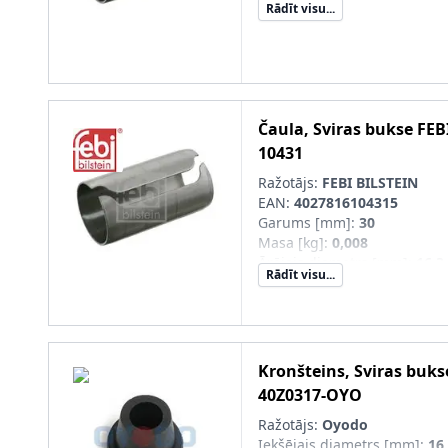
Rādīt visu...
Čaula, Sviras bukse
FEB
10431
Ražotājs:
FEBI BILSTEIN
EAN:
4027816104315
Garums [mm]
:
30
Masa [kg]
:
0,008
Ārējais diametrs [mm]
:
16,3
Rādīt visu...
Kronšteins, Sviras buks
40Z0317-OYO
Ražotājs:
Oyodo
Iekšējais diametrs [mm]
:
16