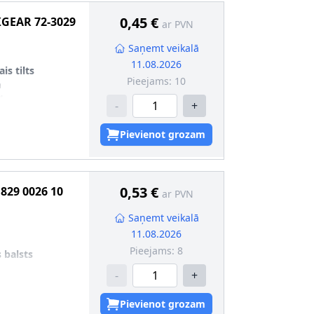
0,45 €
GEAR
72-3029
ar PVN
Saņemt veikalā
11.08.2026
is tilts
Pieejams:
10
m
4
-
+
Pievienot grozam
0,53 €
829 0026 10
ar PVN
Saņemt veikalā
11.08.2026
Pieejams:
8
 balsts
-
+
Pievienot grozam