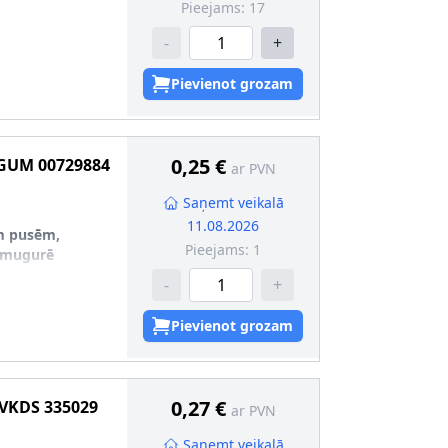
Pieejams:
17
-
+
Pievienot grozam
0,25 €
GUM
00729884
ar PVN
Saņemt veikalā
11.08.2026
m pusēm,
Pieejams:
1
izmugurē
-
+
2
Pievienot grozam
0,27 €
VKDS 335029
ar PVN
Saņemt veikalā