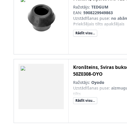
Ražotājs:
TEDGUM
EAN:
5908229949863
Uzstādīšanas puse
:
no abā
Priekšējais tilts apakšējais
Masa [kg]
:
0,031
Rādīt visu...
nepieciešamais daudzums
:
Iekšējais diametrs [mm]
:
15
Ārējais diametrs 1 [mm]
:
32
Ārējais diametrs 2 [mm]
:
37
Kronšteins, Sviras buks
50Z0308-OYO
Ražotājs:
Oyodo
Uzstādīšanas puse
:
aizmugu
tilts
Rādīt visu...