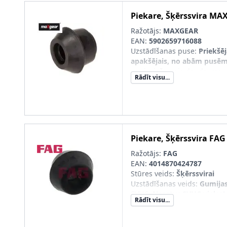
Piekare, Šķērssvira
MAX
Ražotājs:
MAXGEAR
EAN:
5902659716088
Uzstādīšanas puse
:
Priekšēja
apakšējais, no abām pusē
nepieciešamais daudzums
:
Rādīt visu...
Piekare, Šķērssvira
FAG
Ražotājs:
FAG
EAN:
4014870424787
Stūres veids
:
Šķērssvirai
Uzstādīšanas veids
:
Gumijas
SVHC
:
Nesatur SVHC vielas!
Rādīt visu...