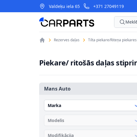
Valdeķu iela 65
+371 27049119
CarParts
Meklē
Rezerves daļas
Tilta piekare/Riteņa piekare
Piekare/ ritošās daļas stipr
Mans Auto
Marka
Modelis
Modifikācija