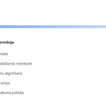
formācija
takti
gādāšanās noteikumi
eču atgriešana
antija
vātuma politika