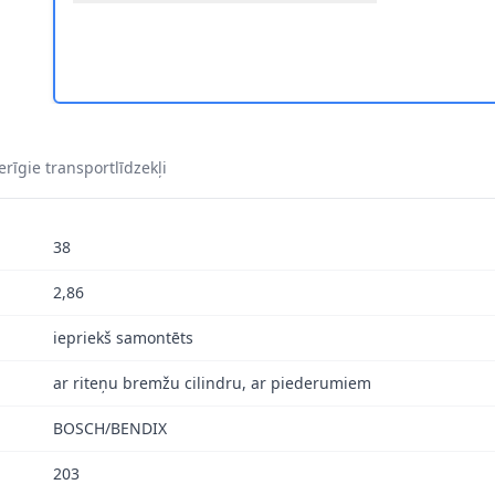
rīgie transportlīdzekļi
38
2,86
iepriekš samontēts
ar riteņu bremžu cilindru, ar piederumiem
BOSCH/BENDIX
203