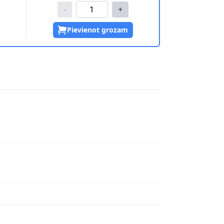
-
+
Pievienot grozam