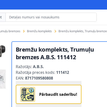
t
rumuļu bremzes
Bremžu komplekts
Bremžu komplekts, Trumuļu bremzes
Bremžu komplekts, Trumuļu
bremzes A.B.S. 111412
Product information
Ražotājs:
A.B.S.
Ražotāja preces kods:
111412
EAN:
8717109580808
Pārbaudīt saderību!
.S. 111412 1