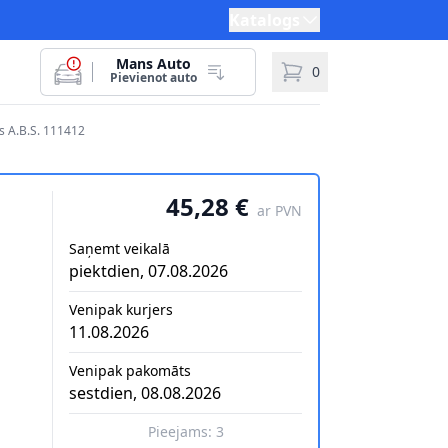
Katalogs
Mans Auto
0
Pievienot auto
 A.B.S. 111412
45,28 €
ar PVN
Saņemt veikalā
piektdien, 07.08.2026
Venipak kurjers
11.08.2026
Venipak pakomāts
sestdien, 08.08.2026
Pieejams:
3