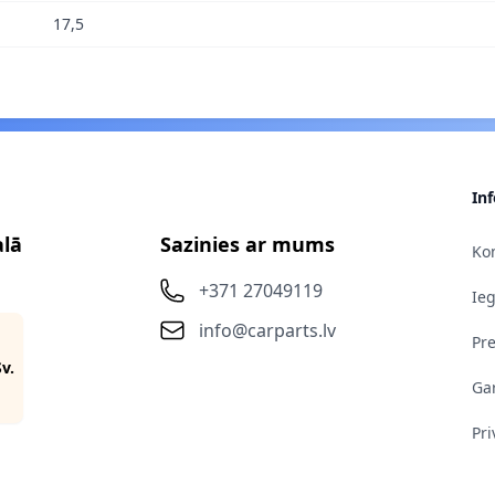
17,5
In
alā
Sazinies ar mums
Kon
+371 27049119
Ie
info@carparts.lv
Pr
Sv.
Gar
Pri