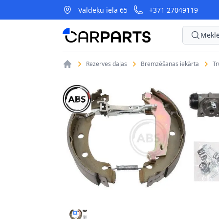
Valdeķu iela 65
+371 27049119
CarParts
Meklē
Rezerves daļas
Bremzēšanas iekārta
T
BREMŽU KOMPLEKTS, TRUMUĻU BREMZES A.B