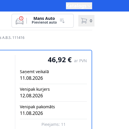
Katalogs
Mans Auto
0
Pievienot auto
 A.B.S. 111416
46,92 €
ar PVN
Saņemt veikalā
11.08.2026
Venipak kurjers
12.08.2026
Venipak pakomāts
11.08.2026
Pieejams:
11