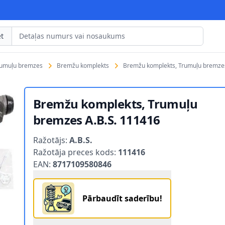
t
rumuļu bremzes
Bremžu komplekts
Bremžu komplekts, Trumuļu bremzes
Bremžu komplekts, Trumuļu
bremzes A.B.S. 111416
Product information
Ražotājs:
A.B.S.
Ražotāja preces kods:
111416
EAN:
8717109580846
Pārbaudīt saderību!
.S. 111416 1