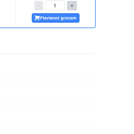
-
+
Pievienot grozam