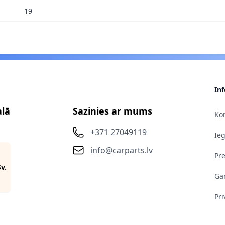
19
In
alā
Sazinies ar mums
Kon
+371 27049119
Ie
info@carparts.lv
Pr
Sv.
Gar
Pri