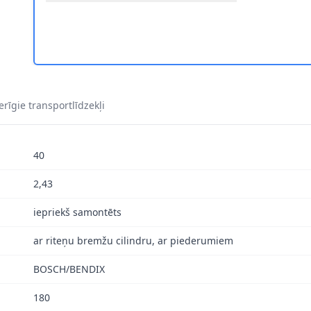
rīgie transportlīdzekļi
40
2,43
iepriekš samontēts
ar riteņu bremžu cilindru, ar piederumiem
BOSCH/BENDIX
180