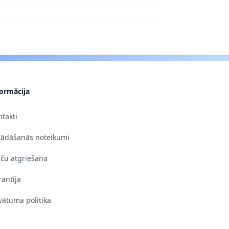
formācija
takti
gādāšanās noteikumi
eču atgriešana
antija
vātuma politika