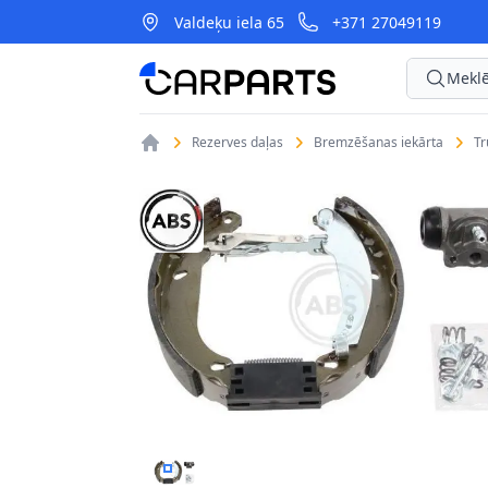
Valdeķu iela 65
+371 27049119
CarParts
Meklē
Rezerves daļas
Bremzēšanas iekārta
T
BREMŽU KOMPLEKTS, TRUMUĻU BREMZES A.B