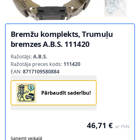
Bremžu komplekts, Trumuļu
bremzes A.B.S. 111420
Product information
Ražotājs:
A.B.S.
Ražotāja preces kods:
111420
EAN:
8717109580884
Pārbaudīt saderību!
46,71 €
ar PVN
Saņemt veikalā