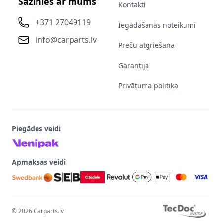
Sazinies ar mums
Kontakti
+371 27049119
Iegādāšanās noteikumi
info@carparts.lv
Preču atgriešana
Garantija
Privātuma politika
Piegādes veidi
Apmaksas veidi
©
2026
Carparts.lv