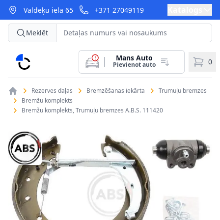
Katalogs
Valdeķu iela 65
+371 27049119
Meklēt
Mans Auto
CarParts
0
Pievienot auto
Rezerves daļas
Bremzēšanas iekārta
Trumuļu bremzes
Bremžu komplekts
Bremžu komplekts, Trumuļu bremzes A.B.S. 111420