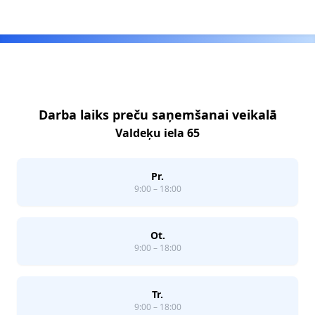
Footer
Darba laiks preču saņemšanai veikalā
Valdeķu iela 65
Pr.
9:00 – 18:00
Ot.
9:00 – 18:00
Tr.
9:00 – 18:00