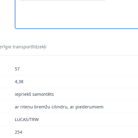
rīgie transportlīdzekļi
57
4,38
iepriekš samontēts
ar riteņu bremžu cilindru, ar piederumiem
LUCAS/TRW
254