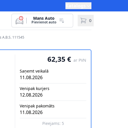
Katalogs
Mans Auto
0
Pievienot auto
 A.B.S. 111545
62,35 €
ar PVN
Saņemt veikalā
11.08.2026
Venipak kurjers
12.08.2026
Venipak pakomāts
11.08.2026
Pieejams:
5