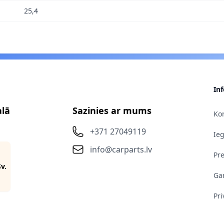
25,4
In
alā
Sazinies ar mums
Kon
+371 27049119
Ie
info@carparts.lv
Pr
Sv.
Gar
Pri