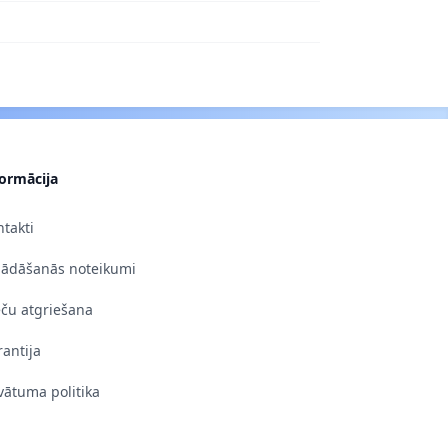
formācija
takti
gādāšanās noteikumi
eču atgriešana
antija
vātuma politika