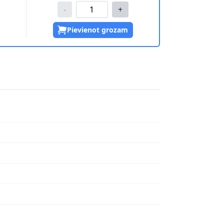
-
+
Pievienot grozam