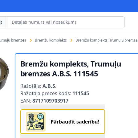
t
rumuļu bremzes
Bremžu komplekts
Bremžu komplekts, Trumuļu bremzes
Bremžu komplekts, Trumuļu
bremzes A.B.S. 111545
Product information
Ražotājs:
A.B.S.
Ražotāja preces kods:
111545
EAN:
8717109703917
Pārbaudīt saderību!
.S. 111545 1