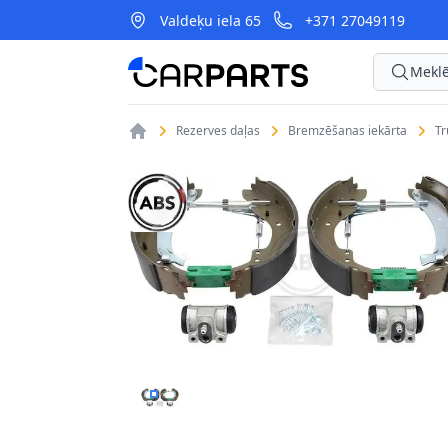
Valdeķu iela 65
+371 27049119
CarParts
Meklē
Rezerves daļas
Bremzēšanas iekārta
T
BREMŽU KOMPLEKTS, TRUMUĻU BREMZES A.B