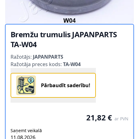
Bremžu trumulis JAPANPARTS
TA-W04
Product information
Ražotājs:
JAPANPARTS
Ražotāja preces kods:
TA-W04
Pārbaudīt saderību!
21,82 €
ar PVN
Saņemt veikalā
11.08.2026