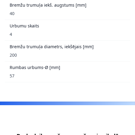
Bremžu trumuļa iekš. augstums [mm]
40
Urbumu skaits
4
Bremžu trumuļa diametrs, iekšējais [mm]
200
Rumbas urbums-Ø [mm]
57
Footer