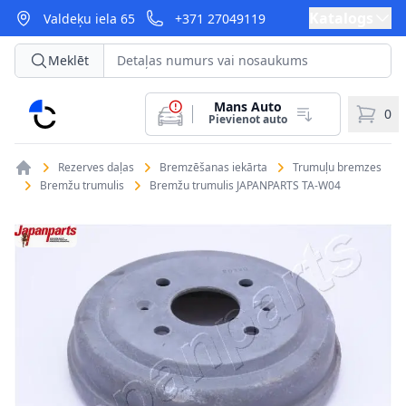
Katalogs
Valdeķu iela 65
+371 27049119
Meklēt
Mans Auto
CarParts
0
Pievienot auto
Rezerves daļas
Bremzēšanas iekārta
Trumuļu bremzes
Bremžu trumulis
Bremžu trumulis JAPANPARTS TA-W04