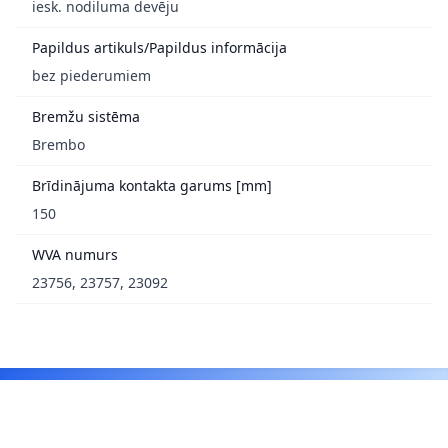
iesk. nodiluma devēju
Papildus artikuls/Papildus informācija
bez piederumiem
Bremžu sistēma
Brembo
Brīdinājuma kontakta garums [mm]
150
WVA numurs
23756, 23757, 23092
Footer