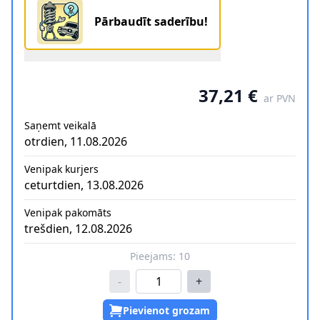
Pārbaudīt saderību!
37,21 €
ar PVN
Saņemt veikalā
otrdien, 11.08.2026
Venipak kurjers
ceturtdien, 13.08.2026
Venipak pakomāts
trešdien, 12.08.2026
Pieejams:
10
-
+
Pievienot grozam