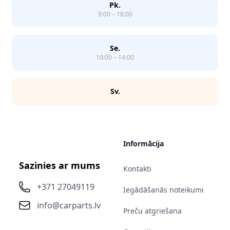
Pk.
9:00 – 18:00
Se.
10:00 – 14:00
Sv.
Informācija
Sazinies ar mums
Kontakti
+371 27049119
Iegādāšanās noteikumi
info@carparts.lv
Preču atgriešana