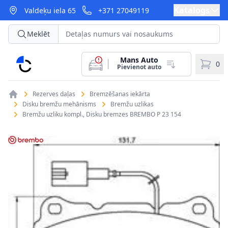
Katalogs
Valdeķu iela 65
+371 27049119
Meklēt
Mans Auto
CarParts
0
Pievienot auto
Rezerves daļas
Bremzēšanas iekārta
Disku bremžu mehānisms
Bremžu uzlikas
Bremžu uzliku kompl., Disku bremzes BREMBO P 23 154